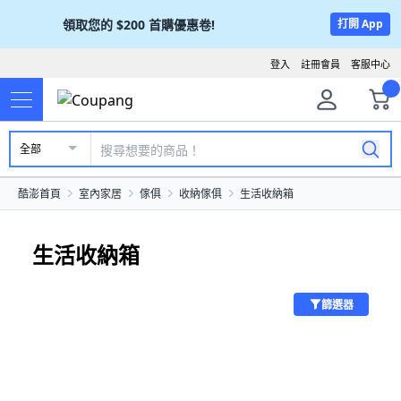
領取您的
$200
首購優惠卷!
打開 App
登入
註冊會員
客服中心
全部
酷澎首頁
室內家居
傢俱
收納傢俱
生活收納箱
生活收納箱
篩選器