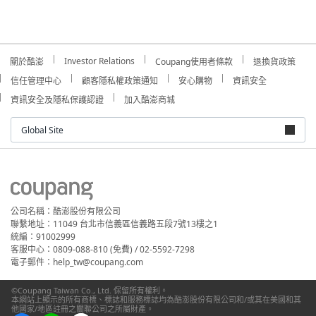
Investor Relations
關於酷澎
Coupang使用者條款
退換貨政策
信任管理中心
顧客隱私權政策通知
安心購物
資訊安全
資訊安全及隱私保護認證
加入酷澎商城
Global Site
公司名稱：酷澎股份有限公司
聯繫地址：11049 台北市信義區信義路五段7號13樓之1
統編：91002999
客服中心：0809-088-810 (免費) / 02-5592-7298
電子郵件：help_tw@coupang.com
©Coupang Taiwan Co., Ltd. 保留所有權利。
本網站上顯示的所有商標、標誌和服務標誌均為酷澎股份有限公司和/或其在美國和其
他國家/地區註冊之關聯公司之所屬財產。