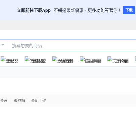
立即前往下載App
不錯過最新優惠、更多功能等著你！
下載
嬰幼兒
保健醫療
美妝保養
個人清潔
玩具休閒
格最高
最熱銷
最新上架