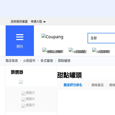
加到我的最愛
申請入駐
全部
類別
爸氣父親節
火箭速配
火箭跨境
酷澎首頁
火箭超市
各式罐頭
甜點罐頭
篩選器
甜點罐頭
酷澎評分排名
價格最低
價
僅顯示
僅顯示
僅顯示