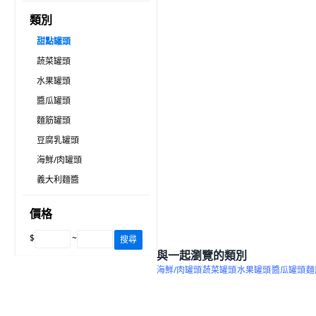
類別
甜點罐頭
蔬菜罐頭
水果罐頭
醬瓜罐頭
麵筋罐頭
豆腐乳罐頭
海鮮/肉罐頭
義大利麵醬
價格
$
~
搜尋
與一起瀏覽的類別
海鮮/肉罐頭
蔬菜罐頭
水果罐頭
醬瓜罐頭
麵