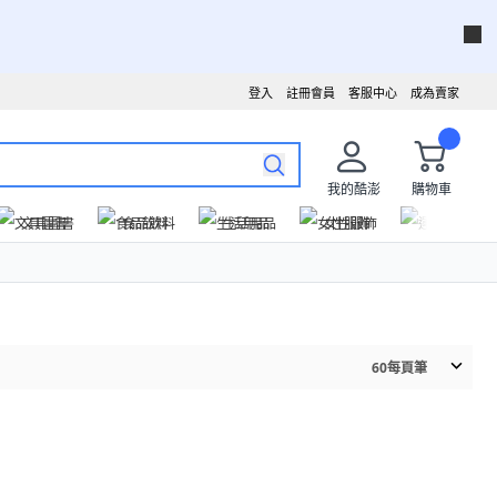
登入
註冊會員
客服中心
成為賣家
我的酷澎
購物車
文具圖書
食品飲料
生活用品
女性服飾
運動戶外
60
每頁筆