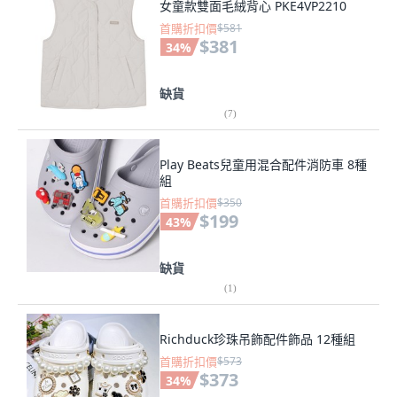
女童款雙面毛絨背心 PKE4VP2210
首購折扣價
$581
$381
34
%
缺貨
(
7
)
Play Beats兒童用混合配件消防車 8種
組
首購折扣價
$350
$199
43
%
缺貨
(
1
)
Richduck珍珠吊飾配件飾品 12種組
首購折扣價
$573
$373
34
%