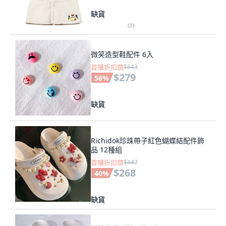
缺貨
(
1
)
微笑造型鞋配件 6入
首購折扣價
$643
$279
56
%
缺貨
Richidok珍珠帶子紅色蝴蝶結配件飾
品 12種組
首購折扣價
$447
$268
40
%
缺貨