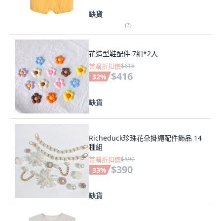
缺貨
(
3
)
花造型鞋配件 7組*2入
首購折扣價
$616
$416
32
%
缺貨
Richeduck珍珠花朵掛繩配件飾品 14
種組
首購折扣價
$590
$390
33
%
缺貨