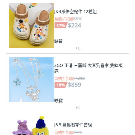
J&B孫悟空配件 12種組
首購折扣價
$530
$224
57
%
缺貨
(
1
)
ZGO 正港 三麗鷗 大耳狗喜拿 雙鍊項
鍊
首購折扣價
$1,059
$859
18
%
缺貨
(
6
)
J&B 蓬鬆鴨零件套組
首購折扣價
$479