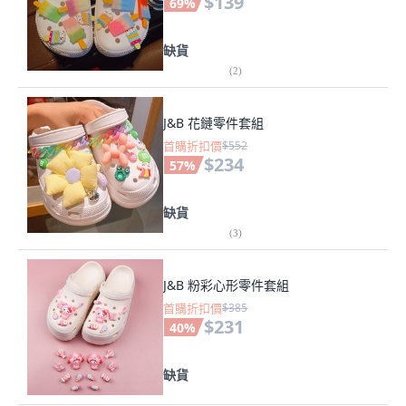
$139
69
%
缺貨
(
2
)
J&B 花鏈零件套組
首購折扣價
$552
$234
57
%
缺貨
(
3
)
J&B 粉彩心形零件套組
首購折扣價
$385
$231
40
%
缺貨