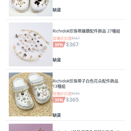
缺貨
Richidok珍珠帶鑲鑽配件飾品 27種組
首購折扣價
$567
$367
35
%
缺貨
Richidok珍珠帶子白色花朵配件飾品
13種組
首購折扣價
$565
$365
35
%
缺貨