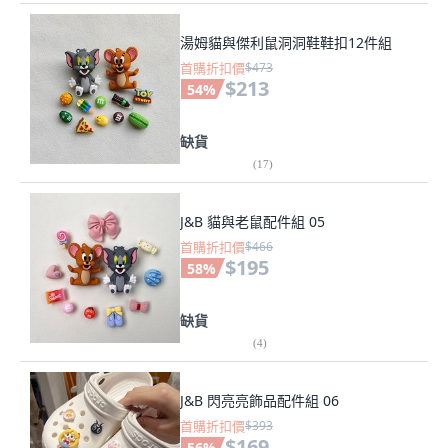
湯姆貓與傑利鼠洞洞鞋鞋扣12件組
首購折扣價
$473
$213
54
%
缺貨
(
17
)
J&B 貓與老鼠配件組 05
首購折扣價
$466
$195
58
%
缺貨
(
4
)
J&B 閃亮亮飾品配件組 06
首購折扣價
$393
$169
56
%