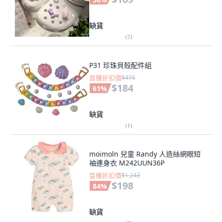
缺貨
(
2
)
P31 珍珠貝殼配件組
首購折扣價
$476
$184
61
%
缺貨
(
1
)
moimoln 兒童 Randy 人造絲網眼短
袖連身衣 M242UUN36P
首購折扣價
$1,243
$198
84
%
缺貨