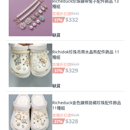
Richeduck珍珠鍊帶兔子配件飾品 13
種組
首購折扣價
$532
$332
37
%
缺貨
Richidok珍珠吊帶水晶熊配件飾品 11
種組
首購折扣價
$529
$329
37
%
缺貨
Richeduck金色鍊條掛繩珍珠配件飾品
11種組
首購折扣價
$528
$328
37
%