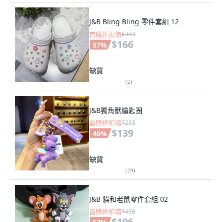
J&B Bling Bling 零件套組 12
首購折扣價
$393
$166
57
%
缺貨
(
2
)
J&B獨角獸鑰匙圈
首購折扣價
$233
$139
40
%
缺貨
(
29
)
J&B 貓和老鼠零件套組 02
首購折扣價
$466
$196