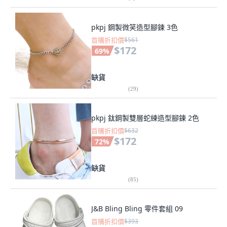
pkpj 鋼製微笑造型腳鍊 3色
首購折扣價
$561
$172
69
%
缺貨
(
29
)
pkpj 鈦鋼製雙層蛇練造型腳鍊 2色
首購折扣價
$632
$172
72
%
缺貨
(
85
)
J&B Bling Bling 零件套組 09
首購折扣價
$393