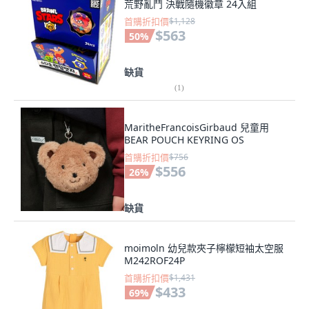
荒野亂鬥 決戰隨機徽章 24入組
首購折扣價
$1,128
$563
50
%
缺貨
(
1
)
MaritheFrancoisGirbaud 兒童用
BEAR POUCH KEYRING OS
首購折扣價
$756
$556
26
%
缺貨
moimoln 幼兒款夾子檸檬短袖太空服
M242ROF24P
首購折扣價
$1,431
$433
69
%