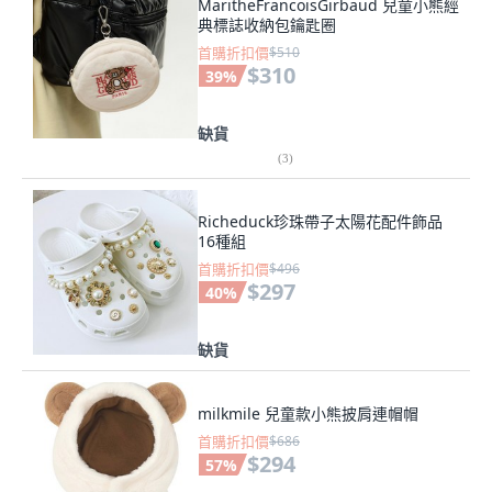
MaritheFrancoisGirbaud 兒童小熊經
典標誌收納包鑰匙圈
首購折扣價
$510
$310
39
%
缺貨
(
3
)
Richeduck珍珠帶子太陽花配件飾品
16種組
首購折扣價
$496
$297
40
%
缺貨
milkmile 兒童款小熊披肩連帽帽
首購折扣價
$686
$294
57
%