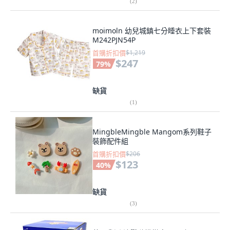
(
2
)
moimoln 幼兒城鎮七分睡衣上下套裝
M242PJN54P
首購折扣價
$1,219
$247
79
%
缺貨
(
1
)
MingbleMingble Mangom系列鞋子
裝飾配件組
首購折扣價
$206
$123
40
%
缺貨
(
3
)