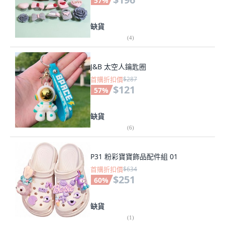
57
%
缺貨
(
4
)
J&B 太空人鑰匙圈
首購折扣價
$287
$121
57
%
缺貨
(
6
)
P31 粉彩寶寶飾品配件組 01
首購折扣價
$634
$251
60
%
缺貨
(
1
)