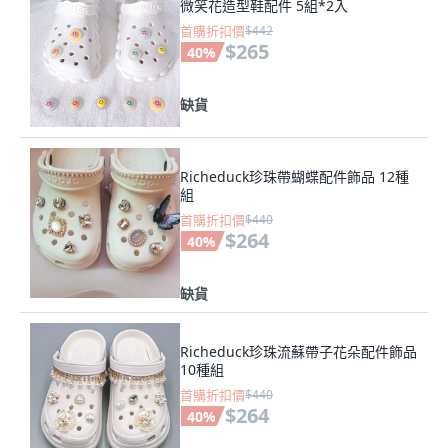
微笑花造型鞋配件 5組*2入
首購折扣價
$442
$265
40
%
缺貨
Richeduck珍珠帶蝴蝶配件飾品 12種
組
首購折扣價
$440
$264
40
%
缺貨
Richeduck珍珠流蘇帶子花朵配件飾品
10種組
首購折扣價
$440
$264
40
%