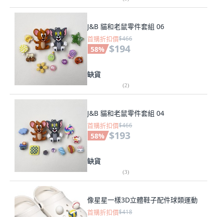
J&B 貓和老鼠零件套組 06
首購折扣價
$466
$194
58
%
缺貨
(
2
)
J&B 貓和老鼠零件套組 04
首購折扣價
$466
$193
58
%
缺貨
(
3
)
像星星一樣3D立體鞋子配件球類運動
首購折扣價
$418