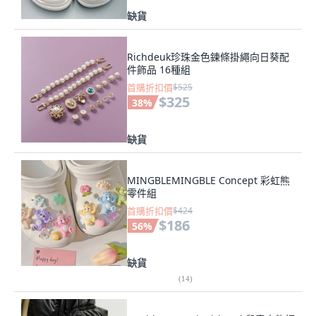
缺貨
Richdeuk珍珠金色鍊條掛繩向日葵配
件飾品 16種組
首購折扣價
$525
$325
38
%
缺貨
MINGBLEMINGBLE Concept 彩虹熊
零件組
首購折扣價
$424
$186
56
%
缺貨
(
14
)