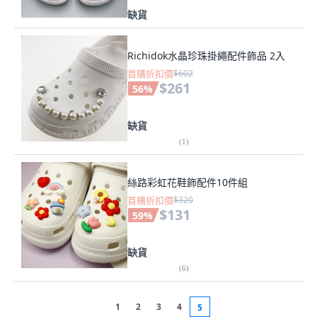
缺貨
Richidok水晶珍珠掛繩配件飾品 2入
首購折扣價
$602
$261
56
%
缺貨
(
1
)
絲路彩虹花鞋飾配件10件組
首購折扣價
$320
$131
59
%
缺貨
(
6
)
1
2
3
4
5