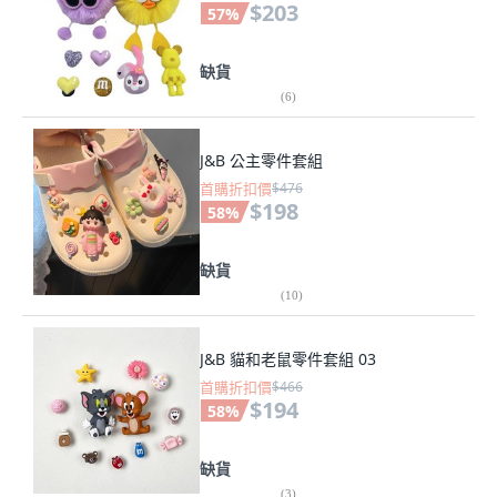
$203
57
%
缺貨
(
6
)
J&B 公主零件套組
首購折扣價
$476
$198
58
%
缺貨
(
10
)
J&B 貓和老鼠零件套組 03
首購折扣價
$466
$194
58
%
缺貨
(
3
)