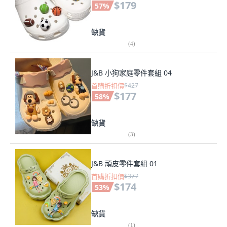
$179
57
%
缺貨
(
4
)
J&B 小狗家庭零件套組 04
首購折扣價
$427
$177
58
%
缺貨
(
3
)
J&B 頑皮零件套組 01
首購折扣價
$377
$174
53
%
缺貨
(
1
)