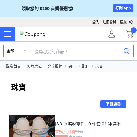
領取您的
$200
首購優惠卷!
打開 App
登入
註冊會員
客服中心
全部
酷澎首頁
火箭跨境
兒童服飾
男童
配件
珠寶
珠寶
篩選器
J&B 冰淇淋零件 10 件套 01 冰淇淋
首購折扣價
$463