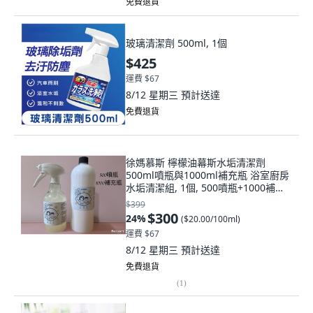
免費退貨
玻璃清潔劑 500ml, 1個
$425
運費 $67
8/12 星期三
預計送達
免費退貨
徐媽慕斯 檸檬油幕斯水垢清潔劑
500ml噴瓶與1000ml補充瓶 浴室廚房
水垢清潔組, 1個, 500噴瓶+1000補充
瓶, 1.5L
$399
$300
24
%
(
$20.00/100ml
)
運費 $67
8/12 星期三
預計送達
免費退貨
(
1
)