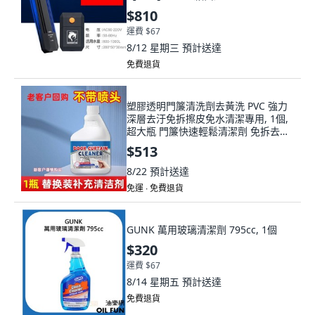
$810
運費 $67
8/12 星期三
預計送達
免費退貨
塑膠透明門簾清洗劑去黃洗 PVC 強力
深層去汙免拆擦皮免水清潔專用, 1個,
超大瓶 門簾快速輕鬆清潔劑 免拆去污
, 3瓶 大店必備
$513
8/22
預計送達
免運 ∙ 免費退貨
GUNK 萬用玻璃清潔劑 795cc, 1個
$320
運費 $67
8/14 星期五
預計送達
免費退貨