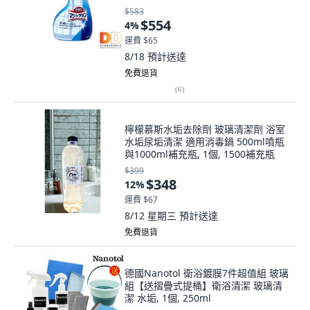
$583
$554
4
%
運費 $65
8/18
預計送達
免費退貨
(
6
)
檸檬慕斯水垢去除劑 玻璃清潔劑 浴室
水垢尿垢清潔 適用消毒鍋 500ml噴瓶
與1000ml補充瓶, 1個, 1500補充瓶
$399
$348
12
%
運費 $67
8/12 星期三
預計送達
免費退貨
德國Nanotol 衛浴鍍膜7件超值組 玻璃
組【送摺疊式提桶】衛浴清潔 玻璃清
潔 水垢, 1個, 250ml