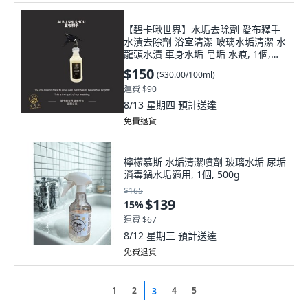
【碧卡啾世界】水垢去除劑 愛布釋手
水漬去除劑 浴室清潔 玻璃水垢清潔 水
龍頭水漬 車身水垢 皂垢 水痕, 1個,
500ml, 500ml
$150
(
$30.00/100ml
)
運費 $90
8/13 星期四
預計送達
免費退貨
檸檬慕斯 水垢清潔噴劑 玻璃水垢 尿垢
消毒鍋水垢適用, 1個, 500g
$165
$139
15
%
運費 $67
8/12 星期三
預計送達
免費退貨
1
2
4
5
3