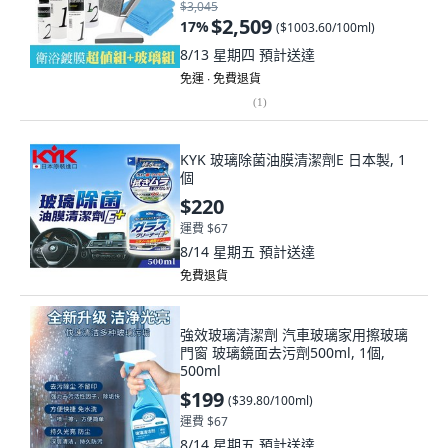
$3,045
$2,509
17
%
(
$1003.60/100ml
)
8/13 星期四
預計送達
免運 ∙ 免費退貨
(
1
)
KYK 玻璃除菌油膜清潔劑E 日本製, 1
個
$220
運費 $67
8/14 星期五
預計送達
免費退貨
強效玻璃清潔劑 汽車玻璃家用擦玻璃
門窗 玻璃鏡面去污劑500ml, 1個,
500ml
$199
(
$39.80/100ml
)
運費 $67
8/14 星期五
預計送達