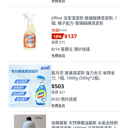
免費退貨
Jiffine 浴室清潔劑 玻璃磁磚清潔劑, 1
個, 橘子配方-玻璃磁磚清潔劑
特價
$169
$137
18
%
運費 $75
8/14 星期五
預計送達
免費退貨
藍月亮 玻璃清潔劑 強力去污 省時省
力, 1個, 1000g (500g*2瓶)
$503
運費 $67
8/20
預計送達
免費退貨
徐媽慕斯 天然檸檬油慕斯 水垢去除劑
玻璃清潔劑 1000ml 浴室廚房清潔, 1