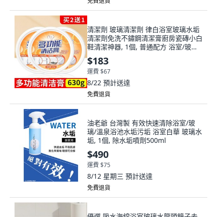
免費退貨
清潔劑 玻璃清潔劑 律白浴室玻璃水垢
清潔劑免洗不鏽鋼清潔膏廚房瓷磚小白
鞋清潔神器, 1個, 普通配方 浴室/玻璃/
水龍頭,1盒裝 快速清潔 玻璃水垢乾淨
$183
了
運費 $67
8/22
預計送達
免費退貨
油老爺 台灣製 有效快速清除浴室/玻
璃/溫泉浴池水垢污垢 浴室白華 玻璃水
垢, 1個, 除水垢噴劑500ml
$490
運費 $75
8/12 星期三
預計送達
免費退貨
優選 吸水海綿浴室玻璃水龍頭鏡子去