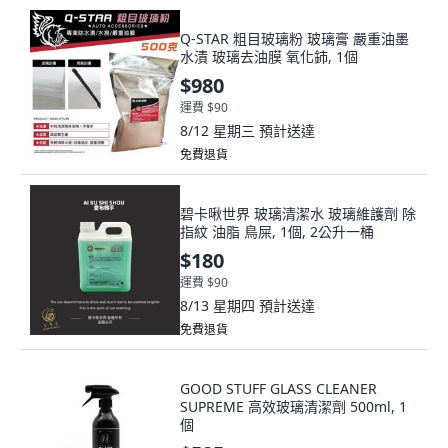
Q-STAR 粗目玻璃粉 玻璃膏 嚴重油墨
水漬 玻璃去油膜 氧化鈰, 1個
$980
運費 $90
8/12 星期三
預計送達
免費退貨
碧卡啾世界 玻璃清潔水 玻璃維護劑 除
指紋 油脂 鳥屎, 1個, 2公升一桶
$180
運費 $90
8/13 星期四
預計送達
免費退貨
GOOD STUFF GLASS CLEANER
SUPREME 高效玻璃清潔劑 500ml, 1
個