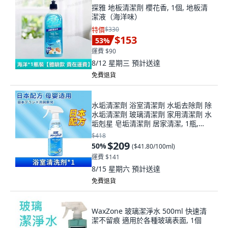
探雅 地板清潔劑 櫻花香, 1個, 地板清
潔液（海洋味）
特價
$330
$153
53
%
運費 $90
8/12 星期三
預計送達
免費退貨
水垢清潔劑 浴室清潔劑 水垢去除劑 除
水垢清潔劑 玻璃清潔劑 家用清潔劑 水
垢剋星 皂垢清潔劑 居家清潔, 1瓶,
500ml
$418
$209
50
%
(
$41.80/100ml
)
運費 $141
8/15 星期六
預計送達
免費退貨
WaxZone 玻璃潔淨水 500ml 快速清
潔不留痕 適用於各種玻璃表面, 1個