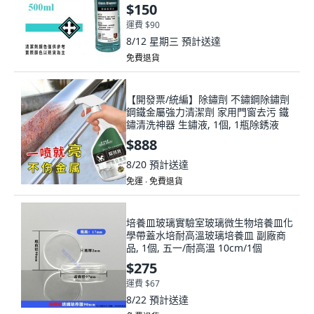
$150
運費 $90
8/12 星期三
預計送達
免費退貨
【開發票/統編】除鏽劑 不鏽鋼除鏽劑
鋼鐵金屬強力清潔劑 家用門窗去污 鐵
鏽清洗神器 生鏽液, 1個, 1瓶除銹液
$888
8/20
預計送達
免運 ∙ 免費退貨
培養皿玻璃實驗室玻璃微生物培養皿化
學帶蓋水培耐高溫玻璃培養皿 副廠商
品, 1個, 五一/耐高溫 10cm/1個
$275
運費 $67
8/22
預計送達