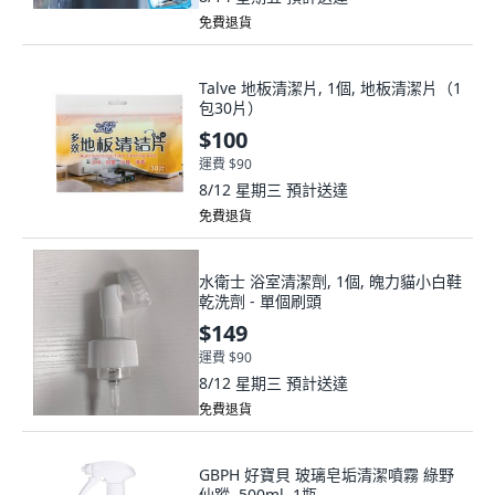
免費退貨
Talve 地板清潔片, 1個, 地板清潔片（1
包30片）
$100
運費 $90
8/12 星期三
預計送達
免費退貨
水衛士 浴室清潔劑, 1個, 魄力貓小白鞋
乾洗劑 - 單個刷頭
$149
運費 $90
8/12 星期三
預計送達
免費退貨
GBPH 好寶貝 玻璃皂垢清潔噴霧 綠野
仙蹤, 500ml, 1瓶