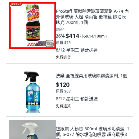
ProStaff 魔獸除污玻璃清潔劑 A-74 內
外側玻璃.大燈.晴雨窗.後視鏡 除油膜
眩光 700ml, 1個
$560
$414
26
%
(
$59.14/100ml
)
運費 $75
8/12 星期三
預計送達
免費退貨
洗樂 全視線萬用玻璃除霧清潔劑, 1個
$120
運費 $67
8/12 星期三
預計送達
免費退貨
拔跟麻 大秘寶 500ml 玻璃水垢清潔, 1
個, S-077 除水垢泡泡噴霧 超商最多8