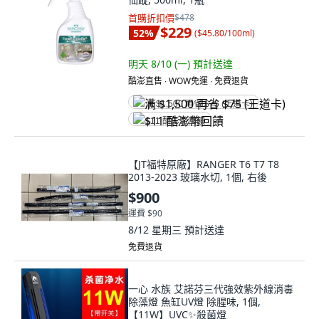
首購折扣價
$478
$229
52
%
(
$45.80/100ml
)
明天 8/10 (一)
預計送達
酷澎直售 ∙ WOW免運 ∙ 免費退貨
满 $1,500 再省 $75 (王道卡)
$11 酷澎幣回饋
【JT福特原廠】RANGER T6 T7 T8
2013-2023 玻璃水切, 1個, 右後
$900
運費 $90
8/12 星期三
預計送達
免費退貨
一心 水族 艾諾芬三代強效紫外線消毒
除藻燈 魚缸UV燈 除腥味, 1個,
【11W】UVC✨殺菌燈