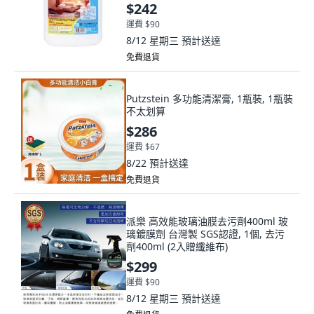
$242
運費 $90
8/12 星期三
預計送達
免費退貨
Putzstein 多功能清潔膏, 1瓶裝, 1瓶裝
不太划算
$286
運費 $67
8/22
預計送達
免費退貨
派樂 高效能玻璃油膜去污劑400ml 玻
璃鍍膜劑 台灣製 SGS認證, 1個, 去污
劑400ml (2入贈纖維布)
$299
運費 $90
8/12 星期三
預計送達