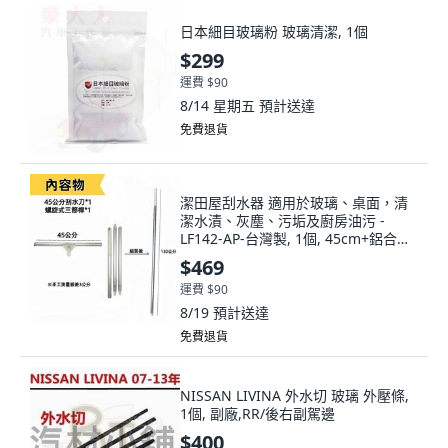
日本細目玻璃粉 玻璃清潔, 1個
$299
運費 $90
8/14 星期五
預計送達
免費退貨
潔田屋刮水器 適用於玻璃、桌面，清
潔水漬、灰塵、污垢及廚房油污 -
LF142-AP-台灣製, 1個, 45cm+鋁合金
三節桿
$469
運費 $90
8/19
預計送達
免費退貨
NISSAN LIVINA 外水切 玻璃 外壓條,
1個, 副廠,RR/後右副駕邊
$400