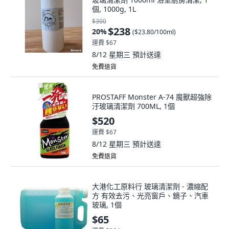
個, 1000g, 1L
$300
$238
20
%
(
$23.80/100ml
)
運費 $67
8/12 星期三
預計送達
免費退貨
PROSTAFF Monster A-74 魔獸超強除
汙玻璃清潔劑 700ML, 1個
$520
運費 $67
8/12 星期三
預計送達
免費退貨
大港化工原料行 玻璃清潔劑 - 濃縮配
方 有效去污、光亮窗戶、鏡子、汽車
玻璃, 1個
$65