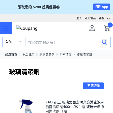
領取您的
$200
首購優惠卷!
打開 App
登入
註冊會員
客服中心
全部
酷澎首頁
生活日用
居家清潔劑
浴室清潔
玻璃清潔劑
玻璃清潔劑
篩選器
KAO 花王 玻璃鏡面去污光亮濃密泡沫
噴霧清潔劑400ml/藍白瓶 玻璃去漬 多
用途洗劑, 1瓶