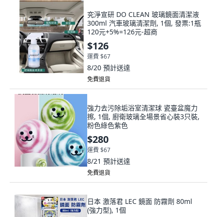
究淨宣研 DO CLEAN 玻璃鏡面清潔液
300ml 汽車玻璃清潔劑, 1個, 發票:1瓶
120元+5%=126元-超商
$126
運費 $67
8/20
預計送達
免費退貨
強力去污除垢浴室清潔球 瓷臺盆魔力
擦, 1個, 廚衛玻璃全場景省心裝3只裝,
粉色綠色紫色
$280
運費 $67
8/21
預計送達
免費退貨
日本 激落君 LEC 鏡面 防霧劑 80ml
(強力型), 1個