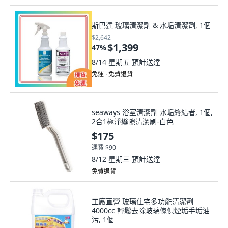
斯巴達 玻璃清潔劑 & 水垢清潔劑, 1個
$2,642
$1,399
47
%
8/14 星期五
預計送達
免運 ∙ 免費退貨
seaways 浴室清潔劑 水垢終結者, 1個,
2合1極淨縫隙清潔刷-白色
$175
運費 $90
8/12 星期三
預計送達
免費退貨
工廠直營 玻璃住宅多功能清潔劑
4000cc 輕鬆去除玻璃傢俱煙垢手垢油
污, 1個