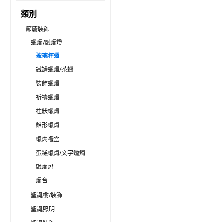
類別
節慶裝飾
蠟燭/融燭燈
玻璃杯蠟
鐵罐蠟燭/茶蠟
裝飾蠟燭
祈禱蠟燭
柱狀蠟燭
錐形蠟燭
蠟燭禮盒
蛋糕蠟燭/文字蠟燭
融燭燈
燭台
聖誕樹/裝飾
聖誕照明