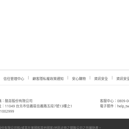
信任管理中心
顧客隱私權政策通知
安心購物
資訊安全
資訊安
稱：酷澎股份有限公司
客服中心：0809-088-
：11049 台北市信義區信義路五段7號13樓之1
電子郵件：help_tw
002999
份有限公司和/或其在美國和其他國家/地區註冊之關聯公司之所屬財產。