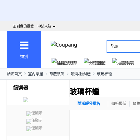
加到我的最愛
申請入駐
全部
類別
爸氣父親節
火箭速配
火箭跨境
酷澎首頁
室內家居
節慶裝飾
蠟燭/融燭燈
玻璃杯蠟
篩選器
玻璃杯蠟
酷澎評分排名
價格最低
價
僅顯示
僅顯示
僅顯示