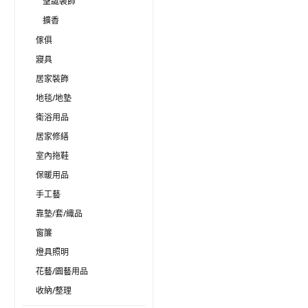
聖誕裝飾
擴香
傢俱
寢具
居家裝飾
地毯/地墊
衛浴用品
居家修繕
室內拖鞋
保暖用品
手工藝
靠墊/套/織品
窗簾
燈具照明
花藝/園藝用品
收納/整理