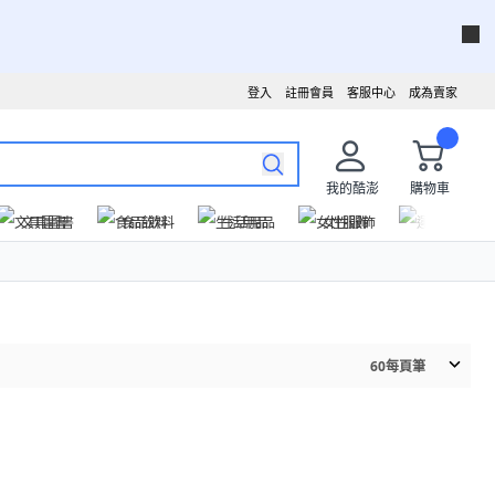
登入
註冊會員
客服中心
成為賣家
我的酷澎
購物車
文具圖書
食品飲料
生活用品
女性服飾
運動戶外
60
每頁筆