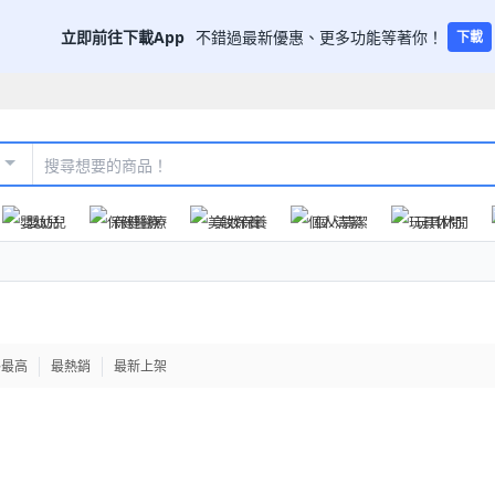
立即前往下載App
不錯過最新優惠、更多功能等著你！
下載
嬰幼兒
保健醫療
美妝保養
個人清潔
玩具休閒
格最高
最熱銷
最新上架