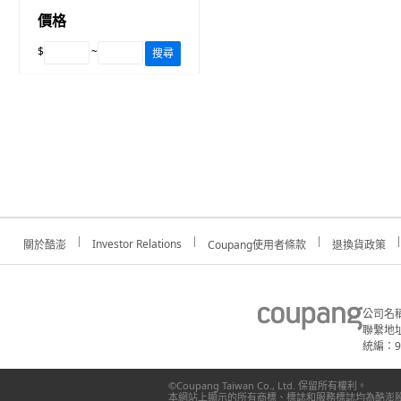
價格
$
~
搜尋
Investor Relations
關於酷澎
Coupang使用者條款
退換貨政策
公司名
聯繫地址
統編：91
©Coupang Taiwan Co., Ltd. 保留所有權利。
本網站上顯示的所有商標、標誌和服務標誌均為酷澎股