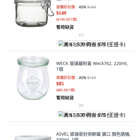
首購折扣價
40
%
$249
$149
(
$149.00/1個
)
暫時缺貨
(
2
)
满 $1,500 再省 $75 (王道卡)
WECK 玻璃罐附蓋 Weck762, 220ml,
1個
首購折扣價
40
%
$143
$85
(
$85.00/1個
)
暫時缺貨
(
6
)
满 $1,500 再省 $75 (王道卡)
ASVEL 玻璃密封保鮮罐 廣口 顏色隨機,
330ml, 1個