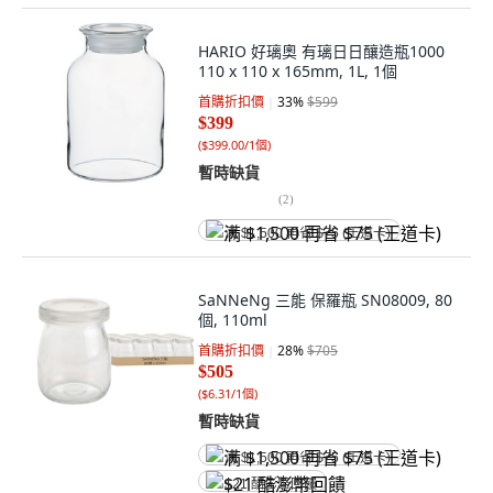
HARIO 好璃奧 有璃日日釀造瓶1000
110 x 110 x 165mm, 1L, 1個
首購折扣價
33
%
$599
$399
(
$399.00/1個
)
暫時缺貨
(
2
)
满 $1,500 再省 $75 (王道卡)
SaNNeNg 三能 保羅瓶 SN08009, 80
個, 110ml
首購折扣價
28
%
$705
$505
(
$6.31/1個
)
暫時缺貨
满 $1,500 再省 $75 (王道卡)
$21 酷澎幣回饋