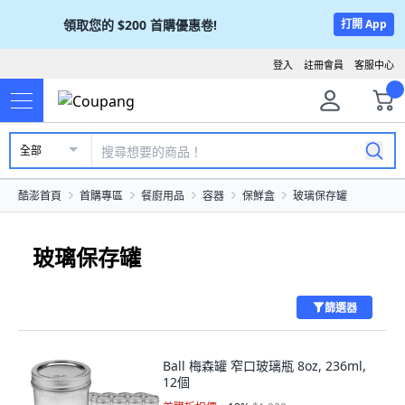
領取您的
$200
首購優惠卷!
打開 App
登入
註冊會員
客服中心
全部
酷澎首頁
首購專區
餐廚用品
容器
保鮮盒
玻璃保存罐
玻璃保存罐
篩選器
Ball 梅森罐 窄口玻璃瓶 8oz, 236ml,
12個