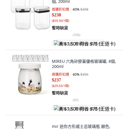
個, 200ml
首購折扣價
40
%
$398
$238
(
$59.50/1個
)
暫時缺貨
(
336
)
满 $1,500 再省 $75 (王道卡)
MIREU 六角矽膠蓋優格玻璃罐, 8個,
200ml
首購折扣價
40
%
$395
$237
(
$29.63/1個
)
暫時缺貨
(
65
)
满 $1,500 再省 $75 (王道卡)
mir 迷你方形威士忌玻璃瓶 銀色,