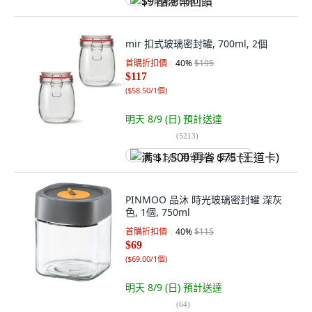
$9 酷澎幣回饋
mir 扣式玻璃密封罐, 700ml, 2個
首購折扣價
40
%
$195
$117
(
$58.50/1個
)
明天 8/9 (日)
預計送達
(
5213
)
满 $1,500 再省 $75 (王道卡)
PINMOO 品沐 時光玻璃密封罐 深灰
色, 1個, 750ml
首購折扣價
40
%
$115
$69
(
$69.00/1個
)
明天 8/9 (日)
預計送達
(
64
)