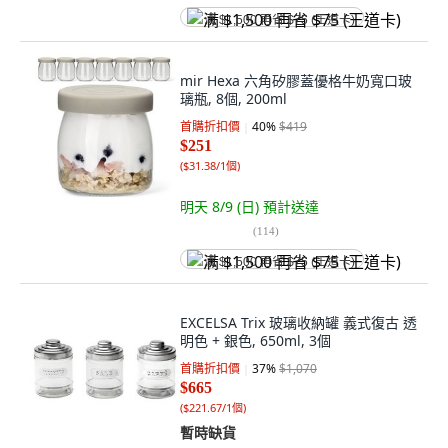
满 $1,500 再省 $75 (王道卡)
mir Hexa 六角矽膠蓋優格牛奶寬口玻
璃瓶, 8個, 200ml
首購折扣價
40
%
$419
$251
(
$31.38/1個
)
明天 8/9 (日)
預計送達
(
114
)
满 $1,500 再省 $75 (王道卡)
EXCELSA Trix 玻璃收納罐 義式復古 透
明色 + 銀色, 650ml, 3個
首購折扣價
37
%
$1,070
$665
(
$221.67/1個
)
暫時缺貨