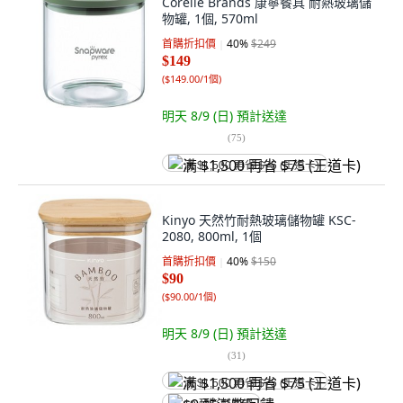
Corelle Brands 康寧餐具 耐熱玻璃儲
物罐, 1個, 570ml
首購折扣價
40
%
$249
$149
(
$149.00/1個
)
明天 8/9 (日)
預計送達
(
75
)
满 $1,500 再省 $75 (王道卡)
Kinyo 天然竹耐熱玻璃儲物罐 KSC-
2080, 800ml, 1個
首購折扣價
40
%
$150
$90
(
$90.00/1個
)
明天 8/9 (日)
預計送達
(
31
)
满 $1,500 再省 $75 (王道卡)