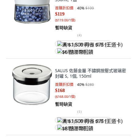
首購折扣價
40
%
$199
$119
(
$119.00/1個
)
暫時缺貨
(
4
)
满 $1,500 再省 $75 (王道卡)
$6 酷澎幣回饋
SALUS 佐藤金屬 不鏽鋼按壓式玻璃密
封罐 S, 1個, 150ml
首購折扣價
40
%
$280
$168
(
$168.00/1個
)
暫時缺貨
(
1
)
满 $1,500 再省 $75 (王道卡)
$8 酷澎幣回饋