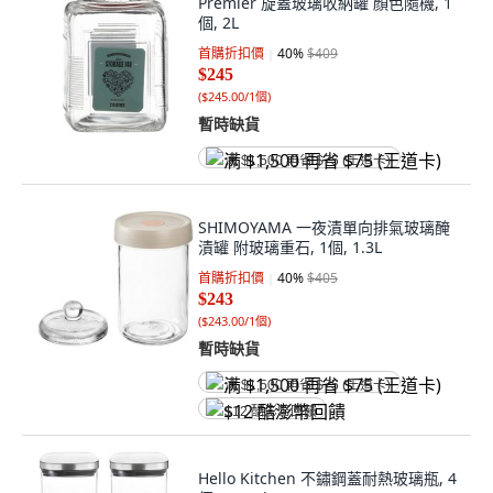
Premier 旋蓋玻璃收納罐 顏色隨機, 1
個, 2L
首購折扣價
40
%
$409
$245
(
$245.00/1個
)
暫時缺貨
满 $1,500 再省 $75 (王道卡)
SHIMOYAMA 一夜漬單向排氣玻璃醃
漬罐 附玻璃重石, 1個, 1.3L
首購折扣價
40
%
$405
$243
(
$243.00/1個
)
暫時缺貨
满 $1,500 再省 $75 (王道卡)
$12 酷澎幣回饋
Hello Kitchen 不鏽鋼蓋耐熱玻璃瓶, 4