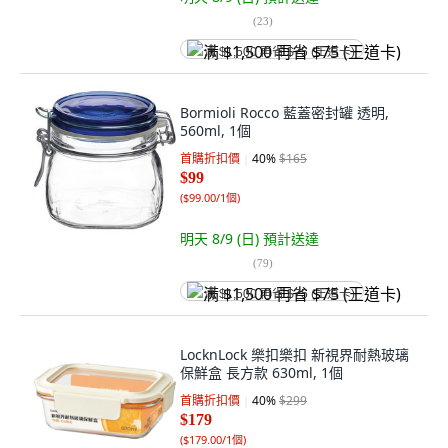
(
23
)
满 $1,500 再省 $75 (王道卡)
Bormioli Rocco 藍蓋密封罐 透明,
560ml, 1個
首購折扣價
40
%
$165
$99
(
$99.00/1個
)
明天 8/9 (日)
預計送達
(
79
)
满 $1,500 再省 $75 (王道卡)
LocknLock 樂扣樂扣 新視界耐熱玻璃
保鮮盒 長方款 630ml, 1個
首購折扣價
40
%
$299
$179
(
$179.00/1個
)