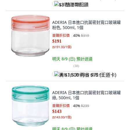
$3 酷澎幣回饋
ADERIA 日本進口抗菌密封寬口玻璃罐
粉色, 500ml, 1個
首購折扣價
40
%
$319
$191
(
$191.00/1個
)
明天 8/9 (日)
預計送達
(
38
)
满 $1,500 再省 $75 (王道卡)
ADERIA 日本進口抗菌密封寬口玻璃罐
綠, 500ml, 1個
首購折扣價
40
%
$239
$143
(
$143.00/1個
)
明天 8/9 (日)
預計送達