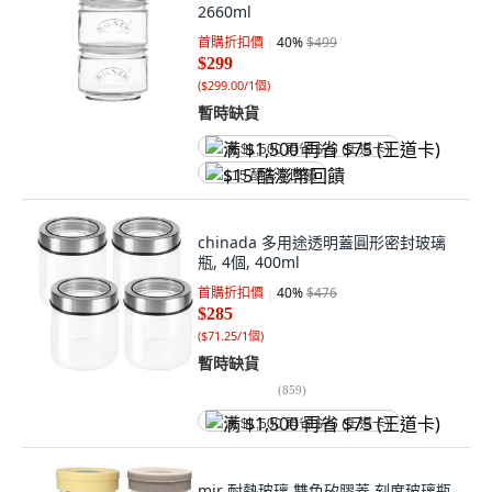
2660ml
首購折扣價
40
%
$499
$299
(
$299.00/1個
)
暫時缺貨
满 $1,500 再省 $75 (王道卡)
$15 酷澎幣回饋
chinada 多用途透明蓋圓形密封玻璃
瓶, 4個, 400ml
首購折扣價
40
%
$476
$285
(
$71.25/1個
)
暫時缺貨
(
859
)
满 $1,500 再省 $75 (王道卡)
mir 耐熱玻璃 雙色矽膠蓋 刻度玻璃瓶