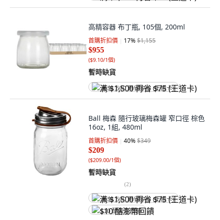
高精容器 布丁瓶, 105個, 200ml
首購折扣價
17
%
$1,155
$955
(
$9.10/1個
)
暫時缺貨
满 $1,500 再省 $75 (王道卡)
Ball 梅森 隨行玻璃梅森罐 窄口徑 棕色
16oz, 1組, 480ml
首購折扣價
40
%
$349
$209
(
$209.00/1個
)
暫時缺貨
(
2
)
满 $1,500 再省 $75 (王道卡)
$10 酷澎幣回饋