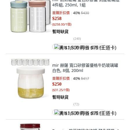
4件組, 250ml, 1組
首購折扣價
40
%
$430
$258
(
$258.00/1個
)
暫時缺貨
(
240
)
满 $1,500 再省 $75 (王道卡)
mir 赫薩 寬口矽膠蓋優格牛奶玻璃罐
白色, 8個, 200ml
首購折扣價
40
%
$417
$250
(
$31.25/1個
)
暫時缺貨
(
72
)
满 $1,500 再省 $75 (王道卡)