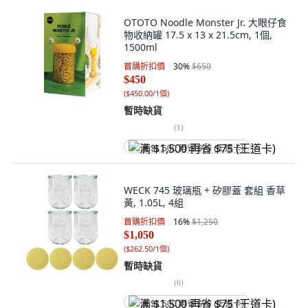
OTOTO Noodle Monster Jr. 大眼仔食
物收納罐 17.5 x 13 x 21.5cm, 1個,
1500ml
首購折扣價
30
%
$650
$450
(
$450.00/1個
)
暫時缺貨
(
1
)
满 $1,500 再省 $75 (王道卡)
WECK 745 玻璃瓶 + 矽膠蓋 套組 香草
黃, 1.05L, 4組
首購折扣價
16
%
$1,250
$1,050
(
$262.50/1個
)
暫時缺貨
(
6
)
满 $1,500 再省 $75 (王道卡)