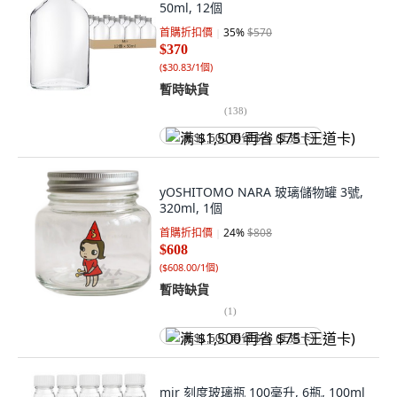
50ml, 12個
首購折扣價
35
%
$570
$370
(
$30.83/1個
)
暫時缺貨
(
138
)
满 $1,500 再省 $75 (王道卡)
yOSHITOMO NARA 玻璃儲物罐 3號,
320ml, 1個
首購折扣價
24
%
$808
$608
(
$608.00/1個
)
暫時缺貨
(
1
)
满 $1,500 再省 $75 (王道卡)
mir 刻度玻璃瓶 100毫升, 6瓶, 100ml