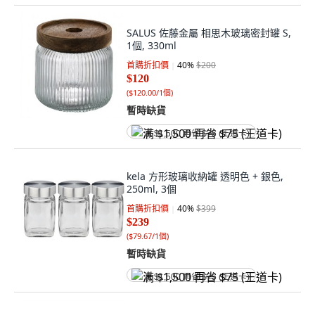
SALUS 佐藤金屬 相思木玻璃密封罐 S,
1個, 330ml
首購折扣價
40
%
$200
$120
(
$120.00/1個
)
暫時缺貨
满 $1,500 再省 $75 (王道卡)
kela 方形玻璃收納罐 透明色 + 銀色,
250ml, 3個
首購折扣價
40
%
$399
$239
(
$79.67/1個
)
暫時缺貨
满 $1,500 再省 $75 (王道卡)