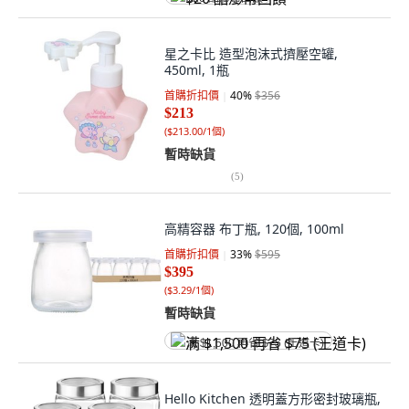
星之卡比 造型泡沫式擠壓空罐,
450ml, 1瓶
首購折扣價
40
%
$356
$213
(
$213.00/1個
)
暫時缺貨
(
5
)
高精容器 布丁瓶, 120個, 100ml
首購折扣價
33
%
$595
$395
(
$3.29/1個
)
暫時缺貨
满 $1,500 再省 $75 (王道卡)
Hello Kitchen 透明蓋方形密封玻璃瓶,