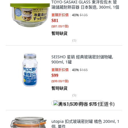
TOYO-SASAKI GLASS 東洋佐佐木 玻
璃儲藏耐熱容器 日本製造, 360ml, 1個
首購折扣價
40
%
$135
$81
(
$81.00/1個
)
暫時缺貨
(
1
)
SEISHO 星硝 經典玻璃密封儲物罐,
900ml, 1罐
首購折扣價
40
%
$165
$99
(
$99.00/1個
)
暫時缺貨
(
5
)
满 $1,500 再省 $75 (王道卡)
utopia 扣式玻璃密封罐 橘色 200ml, 1
個, 單件