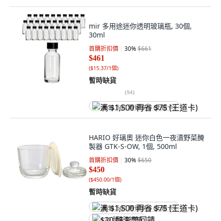
mir 多用途迷你透明玻璃瓶, 30個,
30ml
首購折扣價
30
%
$661
$461
(
$15.37/1個
)
暫時缺貨
(
94
)
满 $1,500 再省 $75 (王道卡)
HARIO 好璃奧 迷你白色一夜漬野菜醃
製器 GTK-S-OW, 1個, 500ml
首購折扣價
30
%
$650
$450
(
$450.00/1個
)
暫時缺貨
满 $1,500 再省 $75 (王道卡)
$20 酷澎幣回饋