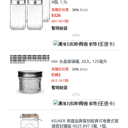
4個, 1.5L
首購折扣價
38
%
$526
$326
(
$81.50/1個
)
暫時缺貨
(
507
)
满 $1,500 再省 $75 (王道卡)
mir 水晶玻璃罐, 20入, 125毫升
首購折扣價
39
%
$502
$302
(
$15.10/1個
)
暫時缺貨
(
377
)
满 $1,500 再省 $75 (王道卡)
KILNER 英國品牌復刻經典可堆疊式玻
璃密封罐組 0025.897 3層, 1個,