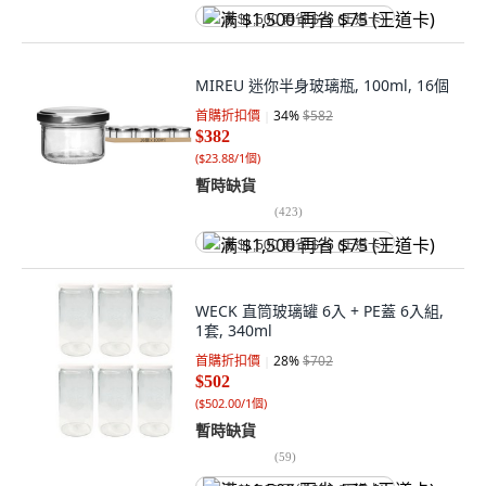
满 $1,500 再省 $75 (王道卡)
MIREU 迷你半身玻璃瓶, 100ml, 16個
首購折扣價
34
%
$582
$382
(
$23.88/1個
)
暫時缺貨
(
423
)
满 $1,500 再省 $75 (王道卡)
WECK 直筒玻璃罐 6入 + PE蓋 6入組,
1套, 340ml
首購折扣價
28
%
$702
$502
(
$502.00/1個
)
暫時缺貨
(
59
)