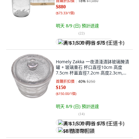
首購折扣價
18
%
$1,080
$880
(
$73.33/1個
)
明天 8/9 (日)
預計送達
(
22
)
满 $1,500 再省 $75 (王道卡)
Homely Zakka 一夜漬淺漬缽玻璃醃漬
罐 + 玻璃重石 杯口直徑10cm 高度
7.5cm 杯蓋直徑7.2cm 高度2.3cm,
350ml, 1組
首購折扣價
40
%
$250
$150
(
$150.00/1個
)
明天 8/9 (日)
預計送達
(
14
)
满 $1,500 再省 $75 (王道卡)
$8 酷澎幣回饋