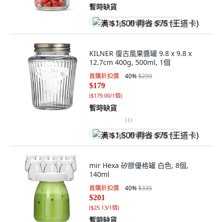
暫時缺貨
满 $1,500 再省 $75 (王道卡)
KILNER 復古風果醬罐 9.8 x 9.8 x
12.7cm 400g, 500ml, 1個
首購折扣價
40
%
$299
$179
(
$179.00/1個
)
暫時缺貨
(
1
)
满 $1,500 再省 $75 (王道卡)
mir Hexa 矽膠優格罐 白色, 8個,
140ml
首購折扣價
40
%
$335
$201
(
$25.13/1個
)
暫時缺貨