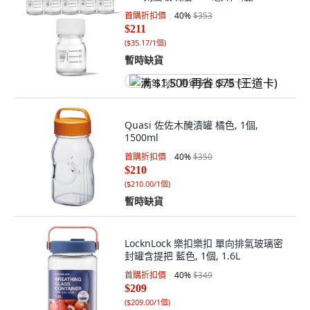
首購折扣價
40
%
$353
$211
(
$35.17/1個
)
暫時缺貨
满 $1,500 再省 $75 (王道卡)
Quasi 佐佐木醃漬罐 橘色, 1個,
1500ml
首購折扣價
40
%
$350
$210
(
$210.00/1個
)
暫時缺貨
LocknLock 樂扣樂扣 單向排氣玻璃密
封罐含提把 藍色, 1個, 1.6L
首購折扣價
40
%
$349
$209
(
$209.00/1個
)