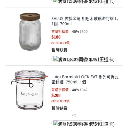
满 $1,500 再省 $75 (王道卡)
SALUS 佐藤金屬 相思木玻璃密封罐 L,
1個, 700ml
首購折扣價
40
%
$300
$180
(
$180.00/1個
)
暫時缺貨
满 $1,500 再省 $75 (王道卡)
Luigi Bormioli LOCK EAT 系列可拆式
密封罐, 750ml, 1個
首購折扣價
40
%
$347
$208
(
$208.00/1個
)
暫時缺貨
(
2
)
满 $1,500 再省 $75 (王道卡)