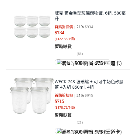
威克 鬱金香型玻璃儲物罐, 6組, 580毫
升
首購折扣價
21
%
$934
$734
(
$122.33/1個
)
暫時缺貨
(
86
)
满 $1,500 再省 $75 (王道卡)
WECK 743 玻璃罐 + 可可牛奶色矽膠
蓋 4入組 850ml, 4組
首購折扣價
21
%
$915
$715
(
$178.75/1個
)
暫時缺貨
(
21
)
满 $1,500 再省 $75 (王道卡)