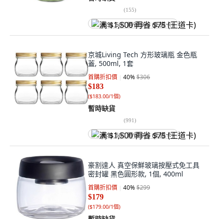
(
155
)
满 $1,500 再省 $75 (王道卡)
京城Living Tech 方形玻璃瓶 金色瓶
蓋, 500ml, 1套
首購折扣價
40
%
$306
$183
(
$183.00/1個
)
暫時缺貨
(
991
)
满 $1,500 再省 $75 (王道卡)
豪割達人 真空保鮮玻璃按壓式免工具
密封罐 黑色圓形款, 1個, 400ml
首購折扣價
40
%
$299
$179
(
$179.00/1個
)
暫時缺貨