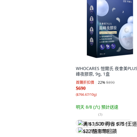
WHOCARES 愷爾氏 夜會美PLUS
峰夜膠原, 9g, 1盒
首購折扣價
22
%
$890
$690
(
$766.67/10g
)
明天 8/8 (六)
預計送達
(
3
)
满 $1,500 再省 $75 (王道卡)
$22 酷澎幣回饋