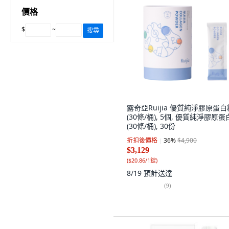
價格
$
~
搜尋
露奇亞Ruijia 優質純淨膠原蛋白
(30條/桶), 5個, 優質純淨膠原
(30條/桶), 30份
折扣後價格
36
%
$4,900
$3,129
(
$20.86/1錠
)
8/19
預計送達
(
9
)