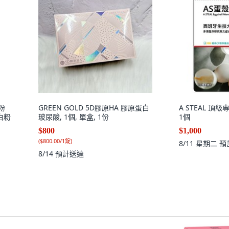
粉
GREEN GOLD 5D膠原HA 膠原蛋白
A STEAL 頂級
蛋白粉
玻尿酸, 1個, 單盒, 1份
1個
$800
$1,000
(
$800.00/1錠
)
8/11 星期二
預
8/14
預計送達