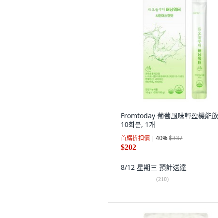
Fromtoday 葡萄風味輕盈機能飲
10회분, 1개
首購折扣價
40
%
$337
$202
8/12 星期三
預計送達
(
210
)