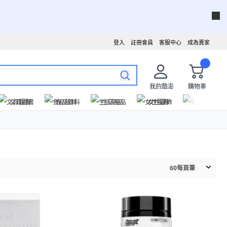
登入
註冊會員
客服中心
成為賣家
我的酷澎
購物車
文具圖書
食品飲料
生活用品
女性服飾
運動戶外
60
每頁筆