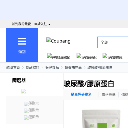
加到我的最愛
申請入駐
全部
類別
爸氣父親節
火箭速配
火箭跨境
酷澎首頁
食品飲料
保健食品
營養補充品
玻尿酸/膠原蛋白
篩選器
玻尿酸/膠原蛋白
酷澎評分排名
價格最低
價
僅顯示
僅顯示
僅顯示