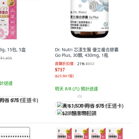
g, 15包, 5盒
Dr. Nutri 芯漾生醫 優立複合膠囊
Go Plus, 30顆, 430mg, 1瓶
$1,495
首購折扣價
21
%
$917
$717
(
$23.90/1錠
)
計送達
明天 8/8 (六)
預計送達
(
3
)
省 $75 (王道卡)
满 $1,500 再省 $75 (王道卡)
$23 酷澎幣回饋