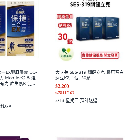
一EX膠原膠囊 UC-
大立美 SES-319 關健立克 膠原蛋白
 Mobilee® & 維
納豆K2, 1個, 30顆
有力 維生素K 促進
$2,200
 2個, 1盒30顆
(
$73.33/1錠
)
8/13 星期四
預計送達
計送達