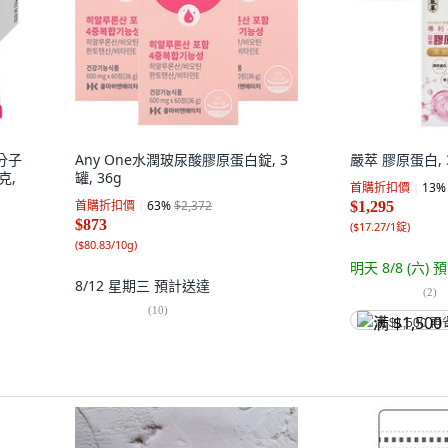
小分子
Any One水潤玻尿酸膠原蛋白錠, 3
嚴萃 膠原蛋白, 3
克,
罐, 36g
首購折扣價
13
%
首購折扣價
63
%
$2,372
$1,295
$873
(
$17.27/1錠
)
(
$80.83/10g
)
明天 8/8 (六)
預
8/12 星期三
預計送達
(
2
)
(
10
)
满 $1,500 再