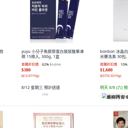
純胜
yuyu 小分子魚膠原蛋白玻尿酸果凍
bonbon 冰
條 15條入, 300g, 1盒
米賽洛美 30包, 4
首購折扣價
62
%
$1,014
首購折扣價
10
%
$380
$1,680
(
$12.67/10g
)
(
$3733.33/10g
)
8/12 星期三
預計送達
明天 8/8 (六)
預
(
34
)
最高再省 $84