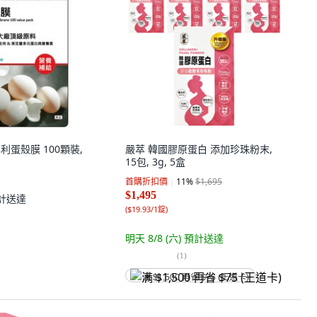
專利蛋殼膜 100顆裝,
嚴萃 韓國膠原蛋白 添加珍珠粉末,
15包, 3g, 5盒
首購折扣價
11
%
$1,695
$1,495
計送達
(
$19.93/1錠
)
明天 8/8 (六)
預計送達
(
1
)
满 $1,500 再省 $75 (王道卡)