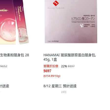
生物素粉隨身包 28
HANAMAI 玻尿酸膠原蛋白隨身包,
45g, 1盒
$652
首購折扣價
22
%
$897
$697
(
$154.89/10g
)
計送達
8/12 星期三
預計送達
)
(
43
)