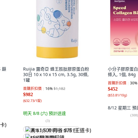
 巔
Ruijia 露奇亞 蜂王胜肽膠原蛋白粉
小分子膠原蛋白
30日 10ｘ10ｘ15 cm, 3.5g, 30條,
條入, 1個, 84g
1罐
首購折扣價
30
%
首購折扣價
16
%
$1,182
$452
$982
(
$53.81/10g
)
(
$32.73/1錠
)
8/12 星期三
預
明天 8/8 (六)
預計送達
(
308
(
3
)
满 $1,500 再省 $75 (王道卡)
$58 酷澎幣回饋