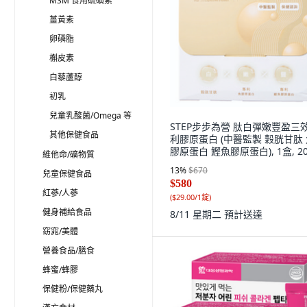
MSM 食用硫磺素
薑黃素
卵磷脂
槲皮素
白藜蘆醇
初乳
兒童乳酸菌/Omega 等
STEP步步為營 肽白彈嫩豐盈三
其他保健食品
利膠原蛋白 (中醫監製 穀胱甘肽
膠原蛋白 鰹魚膠原蛋白), 1盒, 2
維他命/礦物質
13
%
$670
兒童保健食品
$580
紅蔘/人蔘
(
$29.00/1錠
)
健身補給食品
8/11 星期二
預計送達
窈窕/美體
營養食品/膳食
蜂蜜/蜂膠
保健粉/保健藥丸