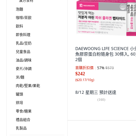
漢方食材
泡麵
咖啡/茶飲
飲料
即食料理
乳品/豆奶
DAEWOONG LIFE SCIENCE 
兒童食品
魚膠原蛋白粉隨身包 30條入, 60
2個
油品/調味
首購折扣價
57
%
$573
麥片/沖調
$242
米/麵
(
$20.17/10g
)
肉乾/堅果/果乾
8/12 星期三
預計送達
罐頭
(
160
)
烘培
零食/糖果
禮品組合
乳製品