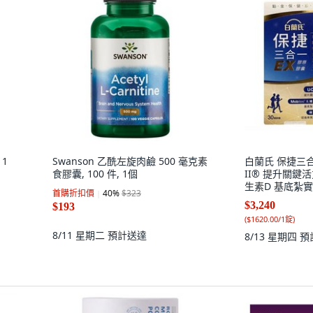
 1
Swanson 乙酰左旋肉鹼 500 毫克素
白蘭氏 保捷三合
食膠囊, 100 件, 1個
II® 提升關鍵活力
生素D 基底紮實
首購折扣價
40
%
$323
骨質的鈣化, 1份,
$3,240
$193
(
$1620.00/1錠
)
8/11 星期二
預計送達
8/13 星期四
預