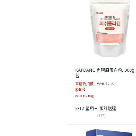
KAPDANG 魚膠原蛋白粉, 300g,
包
首購折扣價
58
%
$735
$303
(
$10.10/10g
)
8/12 星期三
預計送達
(
127
)