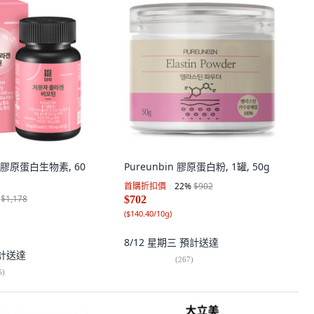
分子膠原蛋白生物素, 60
Pureunbin 膠原蛋白粉, 1罐, 50g
首購折扣價
22
%
$902
$1,178
$702
(
$140.40/10g
)
8/12 星期三
預計送達
計送達
(
267
)
6
)