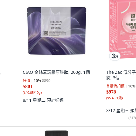
,
CIAO 金絲燕窩膠原胜肽, 200g, 1個
The Zac 低
錠, 3個
特價
10
%
$890
首購折扣價
16
%
$801
$978
(
$40.05/10g
)
(
$5.43/1錠
)
8/11 星期二
預計送達
8/12 星期三
預
(
547