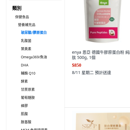
類別
保健食品
營養補充品
玻尿酸/膠原蛋白
乳酸菌
葉黃素
enya 恩亞 德國牛膠原蛋白粉 
Omega369/魚油
肽 500g, 1個
DHA
$850
8/11 星期二
預計送達
輔酶 Q10
酵素
甘蔗原素
葡萄糖胺
蜂膠
肌酸
胺基酸