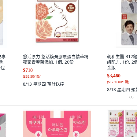
效專
悠活原力 悠活煥妍膠原蛋白精華粉
朝和生醫 B12
 魚
獨家青春菌添加, 1個, 20份
級配方, 1份, 2
0包
金版
$710
$3,460
(
$35.50/1錠
)
(
$1730.00/1錠
)
8/13 星期四
預計送達
8/13 星期四
預
(
1
)