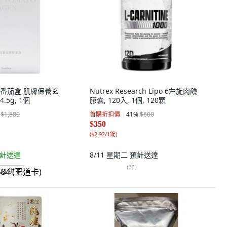
晶白番茄盒 肌膚保養玄
Nutrex Research Lipo 6左旋肉鹼
.5g, 1個
膠囊, 120入, 1個, 120顆
$1,880
首購折扣價
41
%
$600
$350
(
$2.92/1錠
)
計送達
8/11 星期二
預計送達
(
35
)
 (王道卡)