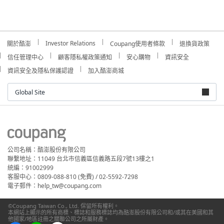
Investor Relations
關於酷澎
Coupang使用者條款
退換貨政策
信任管理中心
顧客隱私權政策通知
安心購物
資訊安全
資訊安全及隱私保護認證
加入酷澎商城
Global Site
公司名稱：酷澎股份有限公司
聯繫地址：11049 台北市信義區信義路五段7號13樓之1
統編：91002999
客服中心：0809-088-810 (免費) / 02-5592-7298
電子郵件：help_tw@coupang.com
©Coupang Taiwan Co., Ltd. 保留所有權利。
本網站上顯示的所有商標、標誌和服務標誌均為酷澎股份有限公司和/或其在美國和其
他國家/地區註冊之關聯公司之所屬財產。