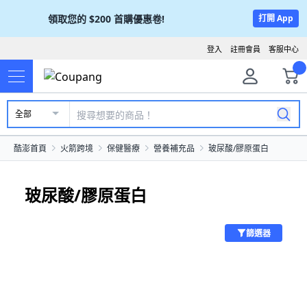
領取您的
$200
首購優惠卷!
打開 App
登入
註冊會員
客服中心
全部
酷澎首頁
火箭跨境
保健醫療
營養補充品
玻尿酸/膠原蛋白
玻尿酸/膠原蛋白
篩選器