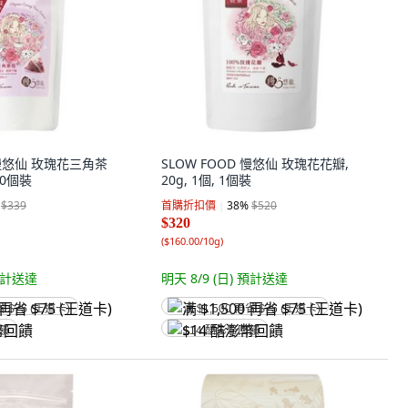
 慢悠仙 玫瑰花三角茶
SLOW FOOD 慢悠仙 玫瑰花花瓣,
 10個裝
20g, 1個, 1個裝
$339
首購折扣價
38
%
$520
$320
(
$160.00/10g
)
計送達
明天 8/9 (日)
預計送達
省 $75 (王道卡)
满 $1,500 再省 $75 (王道卡)
回饋
$14 酷澎幣回饋