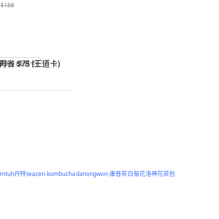
$188
省 $75 (王道卡)
amtuh丹特
teazen-kombucha
danongwon-康普茶
白菊花
洛神花茶包