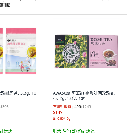
回饋
纖盈茶, 3.3g, 10
AWAStea 阿華師 零咖啡因玫瑰花
茶, 2g, 18包, 1盒
$308
首購折扣價
40
%
$245
$147
(
$40.83/10g
)
計送達
明天 8/9 (日)
預計送達