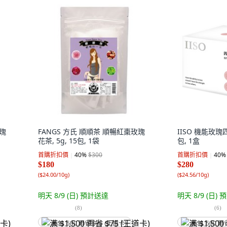
玫瑰
FANGS 方氏 順順茶 順暢紅棗玫瑰
IISO 機能玫瑰四
花茶, 5g, 15包, 1袋
包, 1盒
首購折扣價
40
%
$300
首購折扣價
40
%
$180
$280
(
$24.00/10g
)
(
$24.56/10g
)
明天 8/9 (日)
預計送達
明天 8/9 (日)
預
(
8
)
(
6
)
满 $1,500 再省 $75 (王道卡)
满 $1,500 再