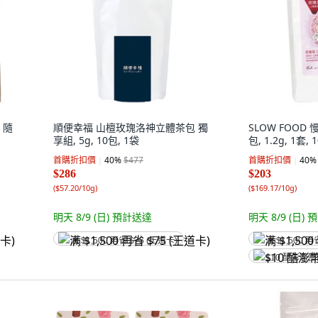
 隨
順便幸福 山檀玫瑰洛神立體茶包 獨
SLOW FOOD
享組, 5g, 10包, 1袋
包, 1.2g, 1套,
首購折扣價
40
%
$477
首購折扣價
40
%
$286
$203
(
$57.20/10g
)
(
$169.17/10g
)
明天 8/9 (日)
預計送達
明天 8/9 (日)
預
满 $1,500 再省 $75 (王道卡)
满 $1,500 再
$10 酷澎幣