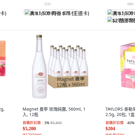
(
23
)
(
66
)
满 $1,500 再省 $75 (王道卡)
满 $1,500 再
$2 酷澎幣回
g,
Magnet 曼寧 玫瑰純露, 560ml, 1
TAYLORS 泰
入, 12瓶
2.5g, 20包, 1盒
首購折扣價
3
%
$5,400
首購折扣價
40
%
$5,200
$204
(
$7.74/10ml
)
(
$40.80/10g
)