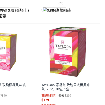
(
28
)
省 $75 (王道卡)
$3 酷澎幣回饋
饋
勒茶 玫瑰檸檬風味茶,
TAYLORS 泰勒茶 玫瑰果大黃風味
茶, 2.5g, 20包, 1盒
$340
首購折扣價
40
%
$299
$179
(
$35.80/10g
)