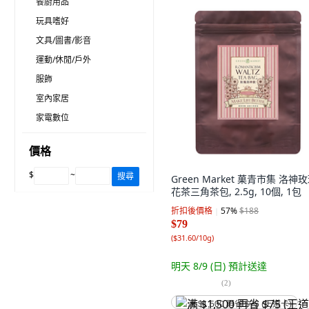
餐廚用品
玩具嗜好
文具/圖書/影音
運動/休閒/戶外
服飾
室內家居
家電數位
價格
$
~
搜尋
Green Market 菓青市集 洛神
花茶三角茶包, 2.5g, 10個, 1包
折扣後價格
57
%
$188
$79
(
$31.60/10g
)
明天 8/9 (日)
預計送達
(
2
)
满 $1,500 再省 $75 (王道卡)