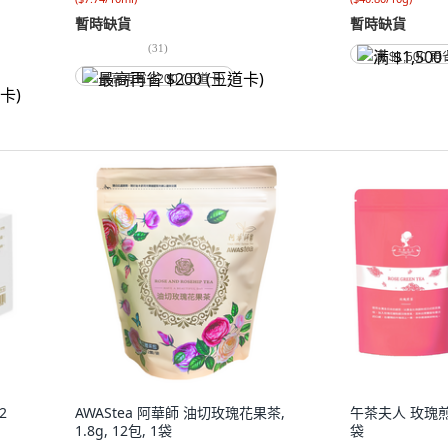
暫時缺貨
暫時缺貨
(
31
)
满 $1,500 再
最高再省 $200 (王道卡)
2
AWAStea 阿華師 油切玫瑰花果茶,
午茶夫人 玫瑰煎茶包
1.8g, 12包, 1袋
袋