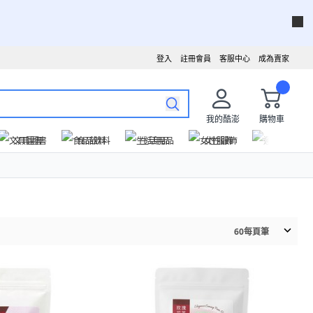
登入
註冊會員
客服中心
成為賣家
我的酷澎
購物車
文具圖書
食品飲料
生活用品
女性服飾
運動戶外
60
每頁筆