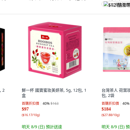
$12 酷澎幣
 2
鮮一杯 國寶蜜玫美妍茶, 5g, 12包, 1
台灣茶人 荷葉玫瑰
盒
包, 2袋
首購折扣價
40
%
$163
首購折扣價
40
%
$97
$184
(
$16.17/10g
)
(
$27.88/10g
)
明天 8/9 (日)
預計送達
明天 8/9 (日)
預