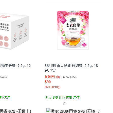
物美妍茶, 9.5g, 12
3點1刻 直火烏龍 玫瑰茶, 2.5g, 18
包, 1盒
$467
首購折扣價
40
%
$151
$90
(
$20.00/10g
)
計送達
明天 8/9 (日)
預計送達
(
7
)
省 $75 (王道卡)
满 $1,500 再省 $75 (王道卡)