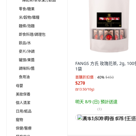
傳統茶/草本漢方飲品
零食/糖果
米/穀物/雜糧
麵條/泡麵
即食料理/調理包
飲品/水
麥片/沖調
罐頭/果醬
FANGS 方氏 玫瑰花茶, 2g, 100
調味料/醬
1袋
食用油
首購折扣價
40
%
$450
$270
母嬰
(
$13.50/10g
)
美妝保養
明天 8/9 (日)
預計送達
個人清潔
(
1
)
日用/紙品
满 $1,500 再省 $75 (王道卡)
寵物
保健/醫療