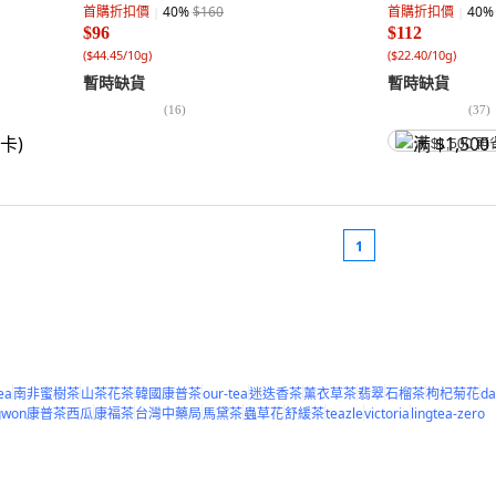
首購折扣價
40
%
$160
首購折扣價
40
%
$96
$112
(
$44.45/10g
)
(
$22.40/10g
)
暫時缺貨
暫時缺貨
(
16
)
(
37
)
满 $1,500 再
1
ea
南非蜜樹茶
山茶花茶
韓國康普茶
our-tea
迷迭香茶
薰衣草茶
翡翠
石榴茶
枸杞菊花
d
ngwon康普茶西瓜
康福茶
台灣中藥局
馬黛茶
蟲草花
舒緩茶
teazle
victoria
lingtea-zero