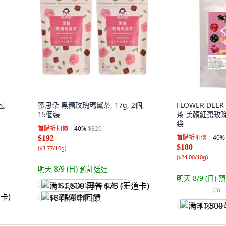
包,
蜜思朵 黑糖玫瑰瑪黛茶, 17g, 2個,
FLOWER DEE
15個裝
茶 美顏紅棗玫瑰花果
袋
首購折扣價
40
%
$320
首購折扣價
40
%
$192
$180
(
$3.77/10g
)
(
$24.00/10g
)
明天 8/9 (日)
預計送達
明天 8/9 (日)
預
满 $1,500 再省 $75 (王道卡)
(
3
)
$8 酷澎幣回饋
满 $1,500 再