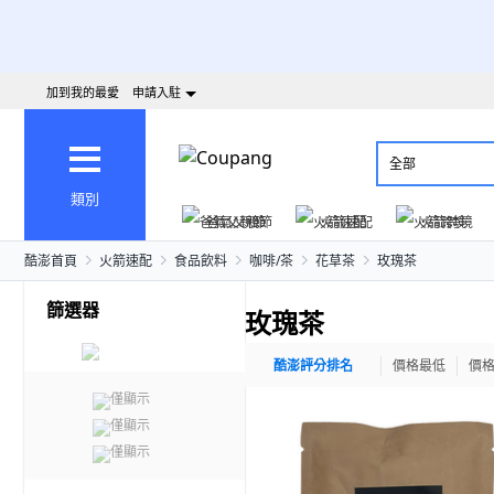
加到我的最愛
申請入駐
全部
類別
爸氣父親節
火箭速配
火箭跨境
酷澎首頁
火箭速配
食品飲料
咖啡/茶
花草茶
玫瑰茶
篩選器
玫瑰茶
酷澎評分排名
價格最低
價
僅顯示
僅顯示
僅顯示