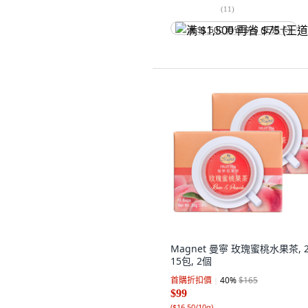
(
11
)
满 $1,500 再省 $75 (王道卡)
Magnet 曼寧 玫瑰蜜桃水果茶, 2
15包, 2個
首購折扣價
40
%
$165
$99
(
$16.50/10g
)