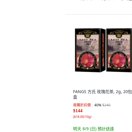
FANGS 方氏 玫瑰花茶, 2g, 20包,
盒
首購折扣價
40
%
$240
$144
(
$18.00/10g
)
明天 8/9 (日)
預計送達