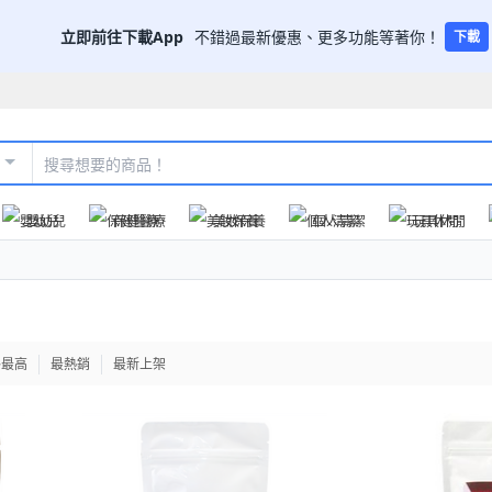
立即前往下載App
不錯過最新優惠、更多功能等著你！
下載
嬰幼兒
保健醫療
美妝保養
個人清潔
玩具休閒
格最高
最熱銷
最新上架