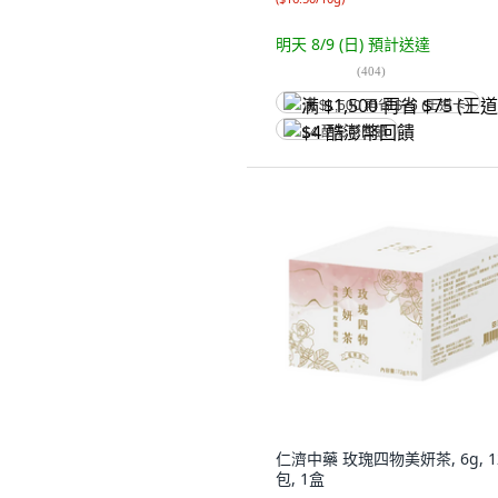
明天 8/9 (日)
預計送達
(
404
)
满 $1,500 再省 $75 (王道卡)
$4 酷澎幣回饋
仁濟中藥 玫瑰四物美妍茶, 6g, 1
包, 1盒