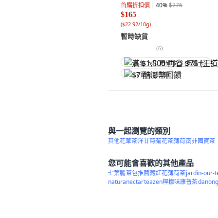
首購折扣價
40
%
$276
$165
(
$22.92/10g
)
暫時缺貨
(
6
)
满 $1,500 再省 $75 (王道卡)
$7 酷澎幣回饋
與一起瀏覽的類別
其他花草茶
洋甘菊
菊花茶
薄荷
南非國寶茶
您可能會喜歡的其他產品
七葉膽
茶包推薦
藏紅花
薄荷茶
jardin-our-t
naturanectar
teazen檸檬味康普茶
dano