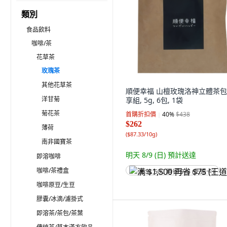
類別
食品飲料
咖啡/茶
花草茶
玫瑰茶
其他花草茶
順便幸福 山檀玫瑰洛神立體茶包
洋甘菊
享組, 5g, 6包, 1袋
菊花茶
首購折扣價
40
%
$438
$262
薄荷
(
$87.33/10g
)
南非國寶茶
明天 8/9 (日)
預計送達
即溶咖啡
咖啡/茶禮盒
满 $1,500 再省 $75 (王道卡)
咖啡原豆/生豆
膠囊/冰滴/濾掛式
即溶茶/茶包/茶葉