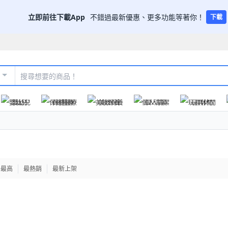
立即前往下載App
不錯過最新優惠、更多功能等著你！
下載
嬰幼兒
保健醫療
美妝保養
個人清潔
玩具休閒
格最高
最熱銷
最新上架