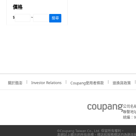
價格
$
~
搜尋
Investor Relations
關於酷澎
Coupang使用者條款
退換貨政策
公司名
聯繫地址
統編：91
©Coupang Taiwan Co., Ltd. 保留所有權利。
本網站上顯示的所有商標、標誌和服務標誌均為酷澎股