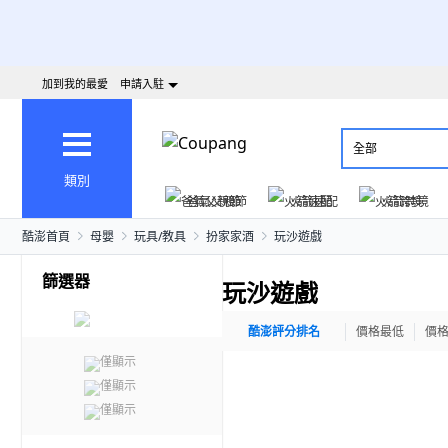
加到我的最愛
申請入駐
全部
類別
爸氣父親節
火箭速配
火箭跨境
酷澎首頁
母嬰
玩具/教具
扮家家酒
玩沙遊戲
篩選器
玩沙遊戲
酷澎評分排名
價格最低
價
僅顯示
僅顯示
僅顯示