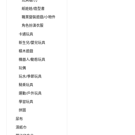
玩具槍/刀
紙娃娃/造型書
職業變裝遊戲/小物件
角色扮演衣服
卡通玩具
新生兒/嬰兒玩具
積木遊戲
機器人/動態玩具
玩偶
玩水/季節玩具
騎乘玩具
運動/戶外玩具
學習玩具
拼圖
尿布
濕紙巾