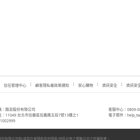
信任管理中心
顧客隱私權政策通知
安心購物
資訊安全
資訊安
稱：酷澎股份有限公司
客服中心：0809-088-
：11049 台北市信義區信義路五段7號13樓之1
電子郵件：help_tw
002999
份有限公司和/或其在美國和其他國家/地區註冊之關聯公司之所屬財產。