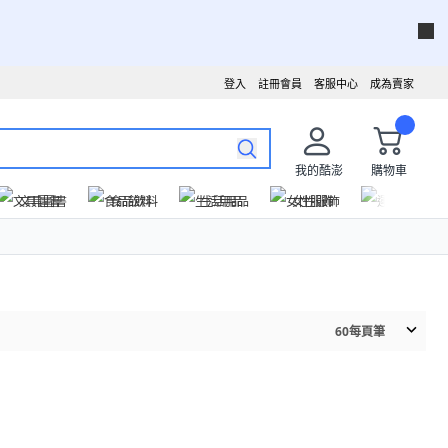
登入
註冊會員
客服中心
成為賣家
我的酷澎
購物車
文具圖書
食品飲料
生活用品
女性服飾
運動戶外
60
每頁筆