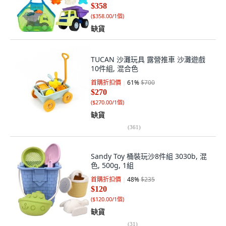
$358
(
$358.00/1個
)
缺貨
TUCAN 沙灘玩具 露營推車 沙灘遊戲
10件組, 混合色
首購折扣價
61
%
$700
$270
(
$270.00/1個
)
缺貨
(
361
)
Sandy Toy 桶裝玩沙8件組 3030b, 混
色, 500g, 1組
首購折扣價
48
%
$235
$120
(
$120.00/1個
)
缺貨
(
31
)