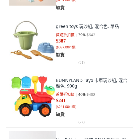
缺貨
green toys 玩沙組, 混合色, 單品
首購折扣價
39
%
$642
$387
(
$387.00/1個
)
缺貨
(
31
)
BUNNYLAND Tayo 卡車玩沙組, 混合
顏色, 900g
首購折扣價
40
%
$402
$241
(
$241.00/1個
)
缺貨
(
27
)