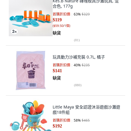
Kes.B Nature 磚塊模具沙灘玩具, 混
合色, 177g
首購折扣價
63
%
$329
$119
(
$59.50/1個
)
缺貨
(
81
)
玩具動力沙補充裝 0.7L, 橘子
首購折扣價
40
%
$235
$141
缺貨
(
880
)
Little Maya 安全認證沐浴遊戲沙灘遊
戲18件組
首購折扣價
58
%
$465
$192