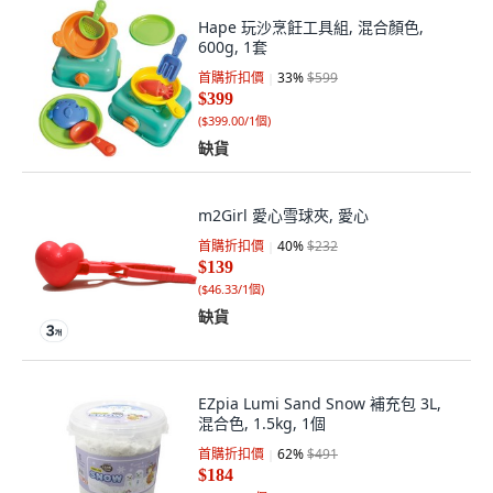
Hape 玩沙烹飪工具組, 混合顏色,
600g, 1套
首購折扣價
33
%
$599
$399
(
$399.00/1個
)
缺貨
m2Girl 愛心雪球夾, 愛心
首購折扣價
40
%
$232
$139
(
$46.33/1個
)
缺貨
EZpia Lumi Sand Snow 補充包 3L,
混合色, 1.5kg, 1個
首購折扣價
62
%
$491
$184