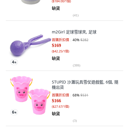
(
$184.00/1個
)
缺貨
(
41
)
m2Girl 足球雪球夾, 足球
首購折扣價
40
%
$282
$169
(
$42.25/1個
)
缺貨
(
399
)
STUPID 沙灘玩具雪仗遊戲籃, 6個, 隨
機出貨
首購折扣價
68
%
$531
$166
(
$27.67/1個
)
缺貨
(
3
)