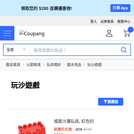
領取您的
$200
首購優惠卷!
打開 App
登入
註冊會員
客服中心
全部
酷澎首頁
火箭跨境
玩具嗜好
戲水用品
玩沙遊戲
玩沙遊戲
篩選器
城堡沙灘玩具, 紅色的
首購折扣價
40
%
$197