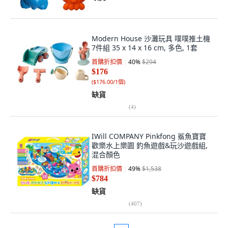
Modern House 沙灘玩具 噗噗推土機
7件組 35 x 14 x 16 cm, 多色, 1套
首購折扣價
40
%
$294
$176
(
$176.00/1個
)
缺貨
(
4
)
IWill COMPANY Pinkfong 鯊魚寶寶
歡樂水上樂園 釣魚遊戲&玩沙遊戲組,
混合顏色
首購折扣價
49
%
$1,538
$784
缺貨
(
407
)