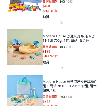
首購折扣價
30
%
$660
$460
(
$460.00/1個
)
缺貨
(
1
)
Modern House 沙灘玩具 帆船 玩沙
11件組 700g, 1套, 單品, 混合色
首購折扣價
40
%
$303
$181
(
$181.00/1個
)
缺貨
(
39
)
Modern House 豪華海洋沙玩具20件
組 + 網袋 36 x 33 x 20cm 套組, 混合
顏色, 1組
首購折扣價
40
%
$386
$231
(
$231.00/1個
)