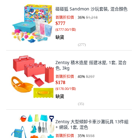
碰碰狐 Sandmon 沙玩套裝, 混合顏色
首購折扣價
36
%
$1,218
$777
(
$777.00/1個
)
缺貨
(
277
)
Zentoy 積木造屋 搭建冰屋, 1套, 混合
色, 3kg
首購折扣價
40
%
$297
$178
(
$178.00/1個
)
缺貨
(
35
)
Zentoy 大型傾卸卡車沙灘玩具 13件組
+ 網袋, 1套, 混色
首購折扣價
35
%
$558