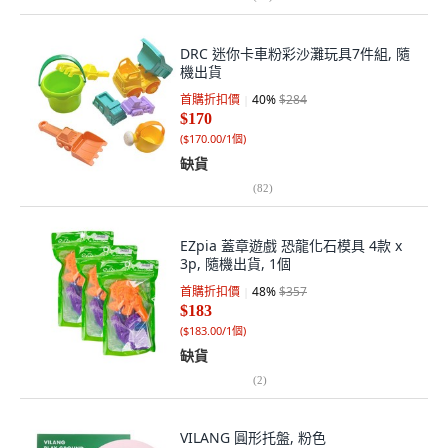
DRC 迷你卡車粉彩沙灘玩具7件組, 隨
機出貨
首購折扣價
40
%
$284
$170
(
$170.00/1個
)
缺貨
(
82
)
EZpia 蓋章遊戲 恐龍化石模具 4款 x
3p, 隨機出貨, 1個
首購折扣價
48
%
$357
$183
(
$183.00/1個
)
缺貨
(
2
)
VILANG 圓形托盤, 粉色