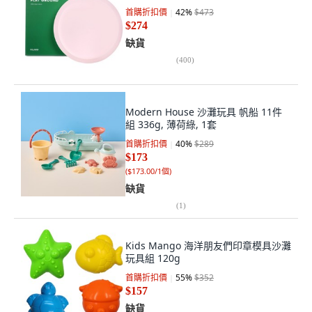
首購折扣價
42
%
$473
$274
缺貨
(
400
)
Modern House 沙灘玩具 帆船 11件
組 336g, 薄荷綠, 1套
首購折扣價
40
%
$289
$173
(
$173.00/1個
)
缺貨
(
1
)
Kids Mango 海洋朋友們印章模具沙灘
玩具組 120g
首購折扣價
55
%
$352
$157
缺貨