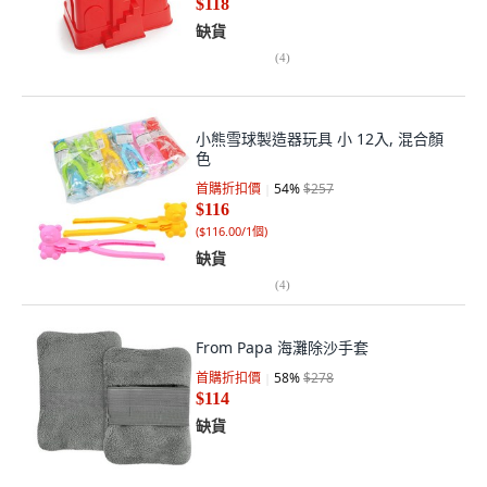
$118
缺貨
(
4
)
小熊雪球製造器玩具 小 12入, 混合顏
色
首購折扣價
54
%
$257
$116
(
$116.00/1個
)
缺貨
(
4
)
From Papa 海灘除沙手套
首購折扣價
58
%
$278
$114
缺貨