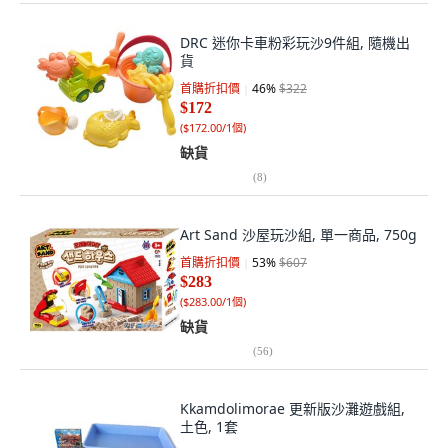
DRC 迷你卡車粉彩玩沙9件組, 隨機出
貨
首購折扣價
46
%
$322
$172
(
$172.00/1個
)
缺貨
(
8
)
Art Sand 沙屋玩沙組, 單一商品, 750g
首購折扣價
53
%
$607
$283
(
$283.00/1個
)
缺貨
(
56
)
Kkamdolimorae 更新版沙灘遊戲組,
土色, 1套