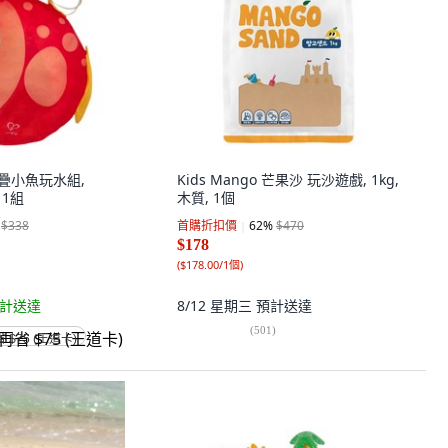
摺疊小魚玩水組,
Kids Mango 芒果沙 玩沙遊戲, 1kg,
, 1組
木質, 1個
$338
首購折扣價
62
%
$470
$178
(
$178.00/1個
)
計送達
8/12 星期三
預計送達
(
501
)
省 $75 (王道卡)