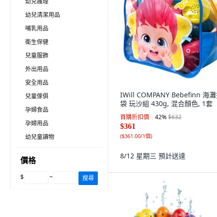
幼兒護理
幼兒清潔用品
哺乳用品
衛生保健
兒童服飾
外出用品
安全用品
IWill COMPANY Bebefinn 海
兒童傢俱
袋 玩沙組 430g, 混合顏色, 1套
孕婦食品
首購折扣價
42
%
$632
孕婦用品
$361
(
$361.00/1個
)
幼兒童讀物
8/12 星期三
預計送達
價格
$
~
搜尋