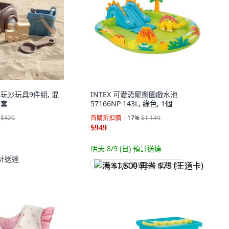
 火車玩沙玩具9件組, 混
INTEX 可愛恐龍樂園戲水池
1套
57166NP 143L, 綠色, 1個
$420
首購折扣價
17
%
$1,149
$949
明天 8/9 (日)
預計送達
計送達
满 $1,500 再省 $75 (王道卡)