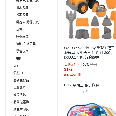
新生兒/嬰兒玩具
積木遊戲
扮家家酒
機器人/動態玩具
玩偶
騎乘玩具
運動/戶外玩具
OZ TOY Sandy Toy 重型工程車
學習玩具
灘玩具 大型卡車 11件組 800g
lxs392, 1套, 混合顏色
拼圖
首購折扣價
63
%
$470
尿布
$172
濕紙巾
(
$172.00/1個
)
嬰幼兒食品
8/12 星期三
預計送達
兒童餐具
(
14
)
幼兒洗沐
嬰幼兒服飾
幼兒童寢具