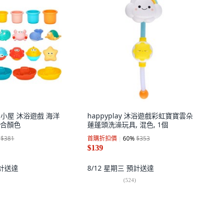
托米小屋 沐浴遊戲 海洋
happyplay 沐浴遊戲彩虹寶寶雲朵
混合顏色
蓮蓬頭洗澡玩具, 混色, 1個
$381
首購折扣價
60
%
$353
$139
計送達
8/12 星期三
預計送達
(
524
)