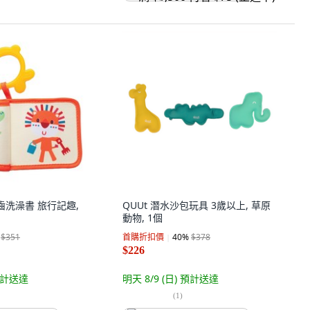
s 固齒洗澡書 旅行記趣,
QUUt 潛水沙包玩具 3歲以上, 草原
動物, 1個
$351
首購折扣價
40
%
$378
$226
計送達
明天 8/9 (日)
預計送達
(
1
)