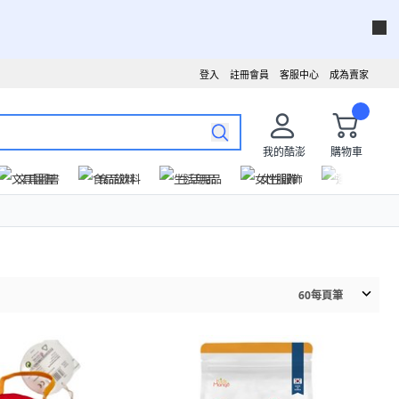
登入
註冊會員
客服中心
成為賣家
我的酷澎
購物車
文具圖書
食品飲料
生活用品
女性服飾
運動戶外
60
每頁筆