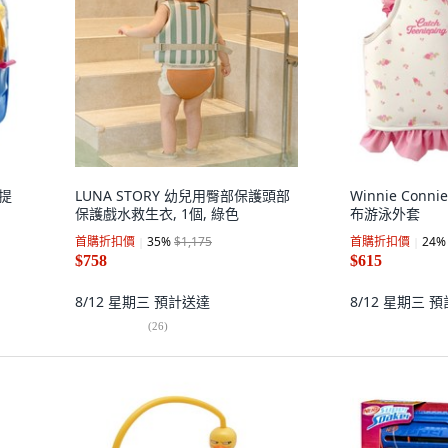
灘提
LUNA STORY 幼兒用臀部保護頭部
Winnie Con
保護戲水救生衣, 1個, 綠色
布游泳外套
首購折扣價
35
%
$1,175
首購折扣價
24
%
$758
$615
8/12 星期三
預計送達
8/12 星期三
預
(
26
)