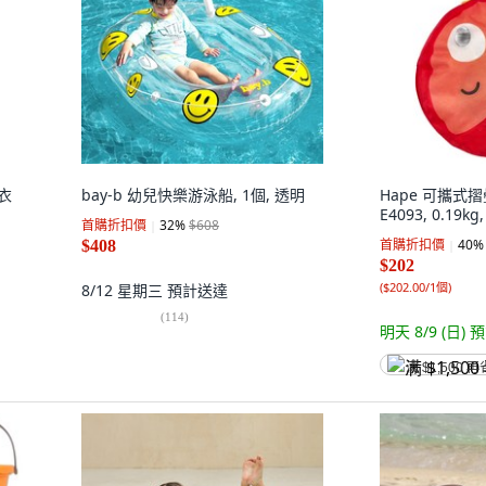
衣
bay-b 幼兒快樂游泳船, 1個, 透明
Hape 可攜式
E4093, 0.19kg
首購折扣價
32
%
$608
首購折扣價
40
%
$408
$202
(
$202.00/1個
)
8/12 星期三
預計送達
(
114
)
明天 8/9 (日)
預
满 $1,500 再