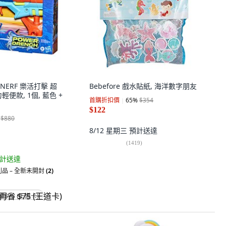
 NERF 樂活打擊 超
Bebefore 戲水貼紙, 海洋數字朋友
便款, 1個, 藍色 +
首購折扣價
65
%
$354
$122
$880
8/12 星期三
預計送達
(
1419
)
計送達
品 – 全新未開封
(2)
省 $75 (王道卡)