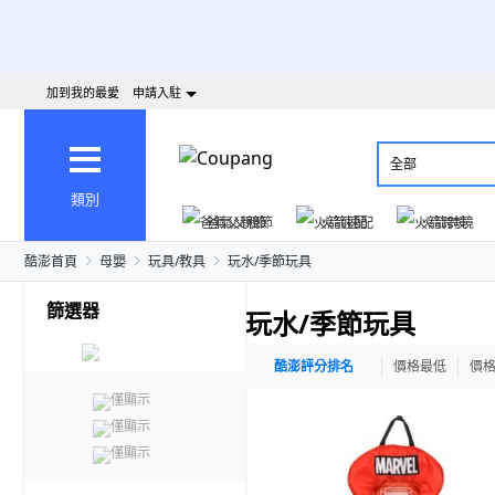
加到我的最愛
申請入駐
全部
類別
爸氣父親節
火箭速配
火箭跨境
酷澎首頁
母嬰
玩具/教具
玩水/季節玩具
篩選器
玩水/季節玩具
酷澎評分排名
價格最低
價
僅顯示
僅顯示
僅顯示