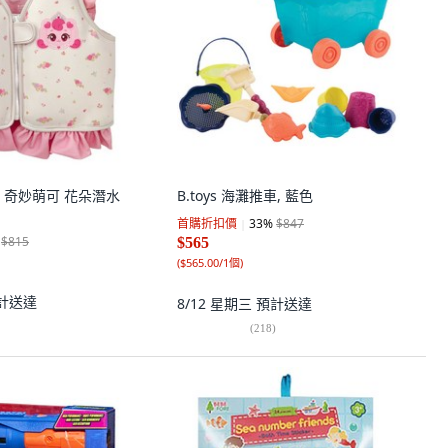
nie 奇妙萌可 花朵潛水
B.toys 海灘推車, 藍色
首購折扣價
33
%
$847
$815
$565
(
$565.00/1個
)
計送達
8/12 星期三
預計送達
(
218
)