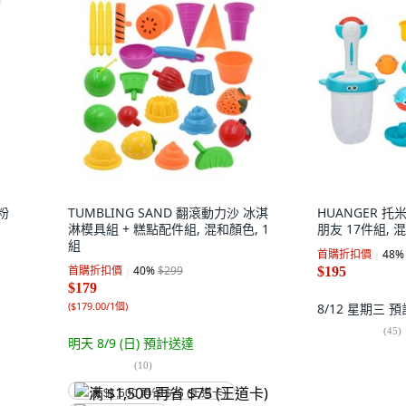
 粉
TUMBLING SAND 翻滾動力沙 冰淇
HUANGER 
淋模具組 + 糕點配件組, 混和顏色, 1
朋友 17件組, 
組
首購折扣價
48
%
首購折扣價
40
%
$299
$195
$179
(
$179.00/1個
)
8/12 星期三
預
(
45
)
明天 8/9 (日)
預計送達
(
10
)
满 $1,500 再省 $75 (王道卡)