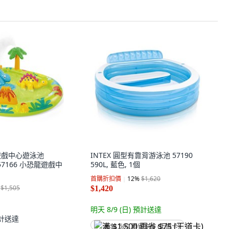
龍遊戲中心遊泳池
INTEX 圓型有靠背游泳池 57190
X 57166 小恐龍遊戲中
590L, 藍色, 1個
首購折扣價
12
%
$1,620
$1,505
$1,420
明天 8/9 (日)
預計送達
計送達
满 $1,500 再省 $75 (王道卡)