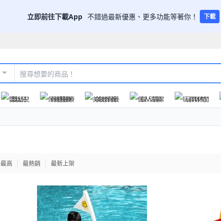
立即前往下載App
不錯過最新優惠、更多功能等著你！
下載
嬰幼兒
保健醫療
美妝保養
個人清潔
玩具休閒
格最高
最熱銷
最新上架