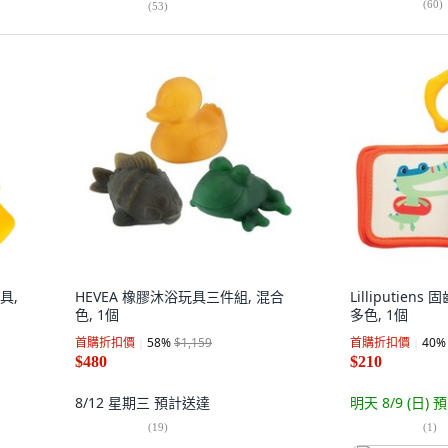
(
60
)
(
53
)
具,
HEVEA 橡膠沐浴玩具三件組, 混合
Lilliputien
色, 1個
多色, 1個
首購折扣價
58
%
$1,159
首購折扣價
40
%
$480
$210
8/12 星期三
預計送達
明天 8/9 (日)
預
(
19
)
(
1
)