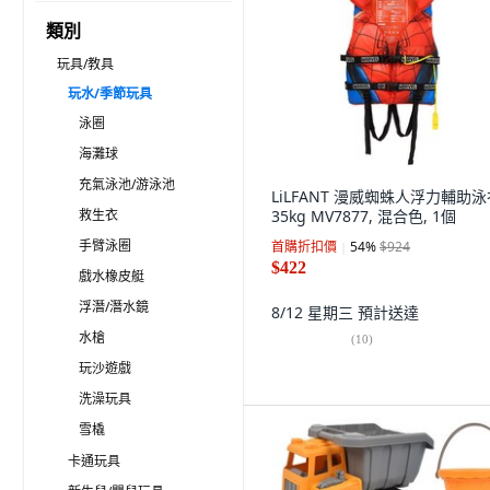
類別
玩具/教具
玩水/季節玩具
泳圈
海灘球
充氣泳池/游泳池
LiLFANT 漫威蜘蛛人浮力輔助泳
救生衣
35kg MV7877, 混合色, 1個
手臂泳圈
首購折扣價
54
%
$924
$422
戲水橡皮艇
浮潛/潛水鏡
8/12 星期三
預計送達
水槍
(
10
)
玩沙遊戲
洗澡玩具
雪橇
卡通玩具