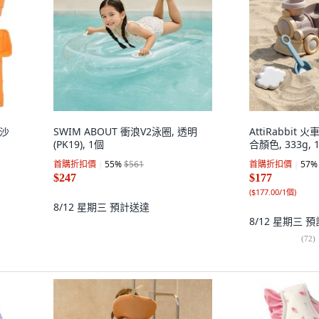
 沙
SWIM ABOUT 衝浪V2泳圈, 透明
AttiRabbit
(PK19), 1個
合顏色, 333g, 
首購折扣價
55
%
$561
首購折扣價
57
%
$247
$177
(
$177.00/1個
)
8/12 星期三
預計送達
8/12 星期三
預
(
72
)