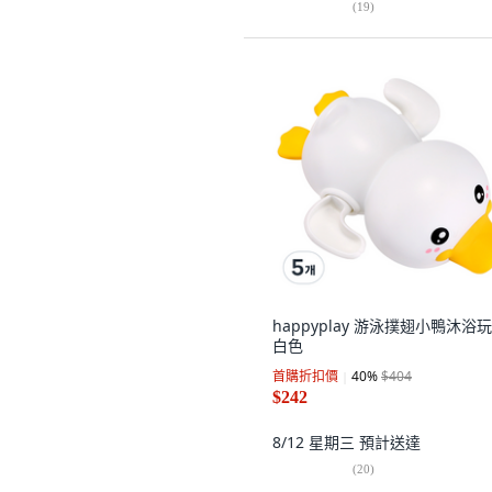
(
19
)
happyplay 游泳撲翅小鴨沐浴玩
白色
首購折扣價
40
%
$404
$242
8/12 星期三
預計送達
(
20
)