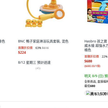
綠色
BNC 鴨子家庭淋浴玩具套裝, 混色
Hasbro 孩之寶
威水槍 超強水力輕
首購折扣價
63
%
$616
橘色
$224
首購折扣價
22
%
$680
8/12 星期三
預計送達
(
$680.00/1個
)
(
45
)
明天 8/9 (日)
預
全新商品
,
盒損福利
最低
680
满 $1,500 再