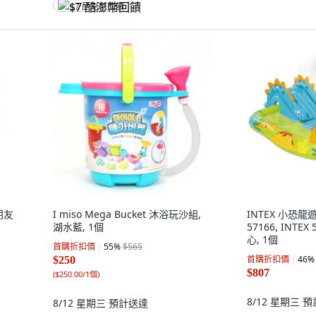
$7 酷澎幣回饋
朋友
I miso Mega Bucket 沐浴玩沙組,
INTEX 小恐
湖水藍, 1個
57166, INTE
心, 1個
首購折扣價
55
%
$565
首購折扣價
46
%
$250
$807
(
$250.00/1個
)
8/12 星期三
預
8/12 星期三
預計送達