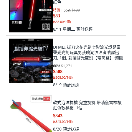
紅色
特價
56
%
$190
$83
(
$83.00/1個
)
8/11 星期二
預計送達
DFMEI 拔刀火花光劍七彩流光燈兒童
聲光光劍玩具男孩鳴潮漂泊者噴霧迅
刀, 1個, 對插發光雙劍【電商盒】:如圖
60
%
$1,271
$508
(
$508.00/1個
)
8/19
預計送達
軟式泡沫標槍 兒童投擲 帶哨魚雷標槍,
紅色軟標槍, 1個
$343
(
$343.00/1個
)
8/20
預計送達