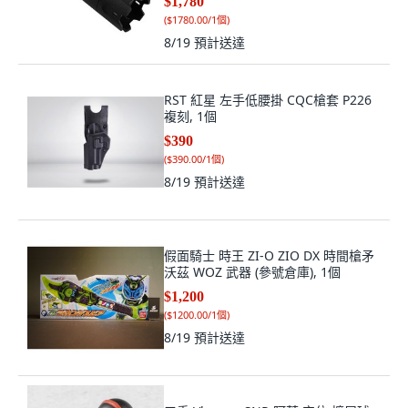
$1,780
(
$1780.00/1個
)
8/19
預計送達
RST 紅星 左手低腰掛 CQC槍套 P226
複刻, 1個
$390
(
$390.00/1個
)
8/19
預計送達
假面騎士 時王 ZI-O ZIO DX 時間槍矛
沃茲 WOZ 武器 (參號倉庫), 1個
$1,200
(
$1200.00/1個
)
8/19
預計送達