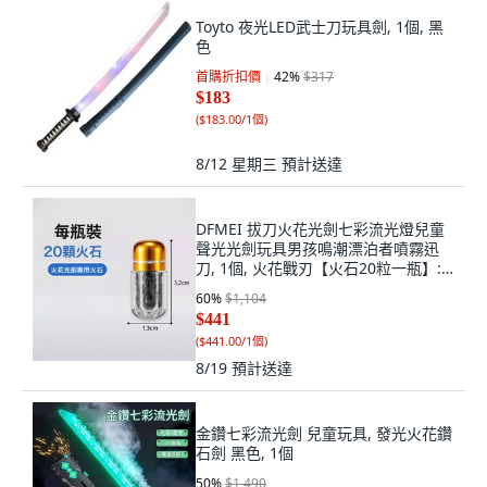
Toyto 夜光LED武士刀玩具劍, 1個, 黑
色
首購折扣價
42
%
$317
$183
(
$183.00/1個
)
8/12 星期三
預計送達
DFMEI 拔刀火花光劍七彩流光燈兒童
聲光光劍玩具男孩鳴潮漂泊者噴霧迅
刀, 1個, 火花戰刃【火石20粒一瓶】:
如圖
60
%
$1,104
$441
(
$441.00/1個
)
8/19
預計送達
金鑽七彩流光劍 兒童玩具, 發光火花鑽
石劍 黑色, 1個
50
%
$1,490