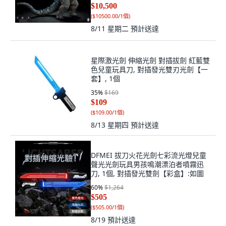
$10,500
(
$10500.00/1個
)
8/11 星期二
預計送達
星際激光劍 伸縮光劍 對插拔劍 紅藍雙
色兒童玩具刀, 對插發光雙刃光劍【一
套】, 1個
35
%
$169
$109
(
$109.00/1個
)
8/13 星期四
預計送達
DFMEI 拔刀火花光劍七彩流光燈兒童
聲光光劍玩具男孩鳴潮漂泊者噴霧迅
刀, 1個, 對插發光雙劍【彩盒】:如圖
60
%
$1,264
$505
(
$505.00/1個
)
8/19
預計送達