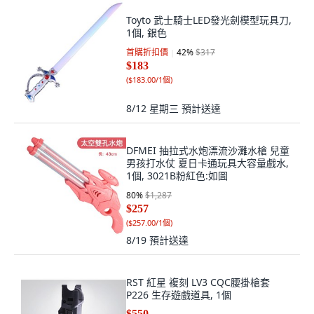
Toyto 武士騎士LED發光劍模型玩具刀,
1個, 銀色
首購折扣價
42
%
$317
$183
(
$183.00/1個
)
8/12 星期三
預計送達
DFMEI 抽拉式水炮漂流沙灘水槍 兒童
男孩打水仗 夏日卡通玩具大容量戲水,
1個, 3021B粉紅色:如圖
80
%
$1,287
$257
(
$257.00/1個
)
8/19
預計送達
RST 紅星 複刻 LV3 CQC腰掛槍套
P226 生存遊戲道具, 1個
$550