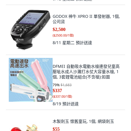
GODOX 神牛 XPRO II 單發射器, 1個,
公司貨
$2,500
(
$2500.00/1個
)
8/11 星期二
預計送達
DFMEI 自動吸水電動水槍連發兒童高
壓呲水成人沙灘打水仗大容量水槍, 1
個, 3套鋰電池組合(不含槍):如圖
79
%
$1,683
$337
(
$337.00/1個
)
8/19
預計送達
木製劍玉 懷舊童玩, 1個, 網袋劍玉
$55