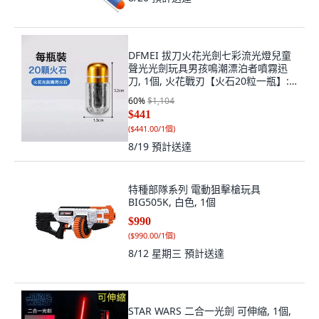
DFMEI 拔刀火花光劍七彩流光燈兒童
聲光光劍玩具男孩鳴潮漂泊者噴霧迅
刀, 1個, 火花戰刃【火石20粒一瓶】:
如圖
60
%
$1,104
$441
(
$441.00/1個
)
8/19
預計送達
特種部隊系列 電動狙擊槍玩具
BIG505K, 白色, 1個
$990
(
$990.00/1個
)
8/12 星期三
預計送達
STAR WARS 二合一光劍 可伸縮, 1個,