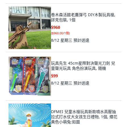
卷木森活館老鷹彈弓 DIY木製玩具槍,
詳見包裝, 1個
$960
(
$960.00/1個
)
8/12 星期三
預計送達
玩具先生 45cm星際對決聲光刀劍 兒
童聲光玩具 角色扮演玩具, 隨機
$99
8/12 星期三
預計送達
DFMEI 兒童水槍玩具新款噴水高壓抽
拉式打水仗大女孩生日禮物, 1個, 煙花
黃色小萌兔:如圖