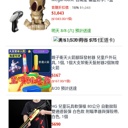
首購折扣價
16
%
$1,243
$1,043
(
$1043.00/1個
)
明天 8/8 (六)
預計送達
满 $1,500 再省 $75 (王道卡)
親子衝天火箭腳踩發射器 兒童戶外玩
具, 1個, 1個大支架衝天髮射器2個無燈
火箭
$167
(
$167.00/1個
)
8/20
預計送達
HG 兒童玩具軟彈槍 80公分 自動拋殼
雙通道裝彈 白色款 附瞄準器與彈殼帶,
白色, 1個
$690