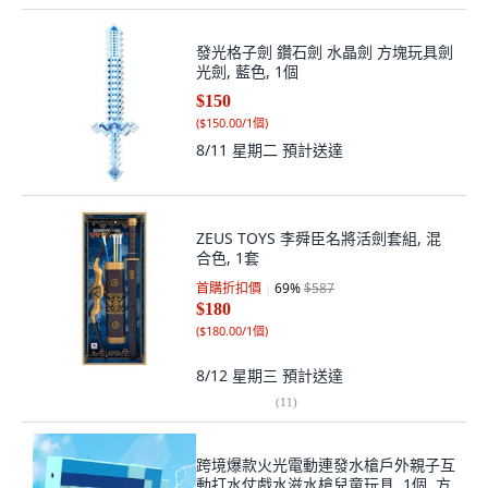
發光格子劍 鑽石劍 水晶劍 方塊玩具劍
光劍, 藍色, 1個
$150
(
$150.00/1個
)
8/11 星期二
預計送達
ZEUS TOYS 李舜臣名將活劍套組, 混
合色, 1套
首購折扣價
69
%
$587
$180
(
$180.00/1個
)
8/12 星期三
預計送達
(
11
)
跨境爆款火光電動連發水槍戶外親子互
動打水仗戲水滋水槍兒童玩具, 1個, 方