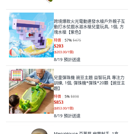
跨境爆款火光電動連發水槍戶外親子互
動打水仗戲水滋水槍兒童玩具, 1個, 方
塊水槍【紫色】
特價
57
%
$475
$203
(
$203.00/1個
)
8/19
預計送達
兒童彈珠機 豌豆主題 益智玩具 專注力
訓練, 1個, 彈珠機*彈珠*20顆【豌豆主
題】
特價
5
%
$898
$853
(
$853.00/1個
)
8/19
預計送達
MegaHouse 百萬屋 幽靈射手, 1盒