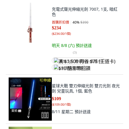
充電式聲光伸縮光劍 7007, 1支, 暗紅
色
首購折扣價
40
%
$390
$234
(
$234.00/1個
)
明天 8/8 (六)
預計送達
(
3
)
满 $1,500 再省 $75 (王道卡)
$10 酷澎幣回饋
星球大戰 雙刃伸縮光劍 雙刃光劍 夜光
劍 兒童玩具, 1個, 藍色
$109
(
$109.00/1個
)
8/11 星期二
預計送達