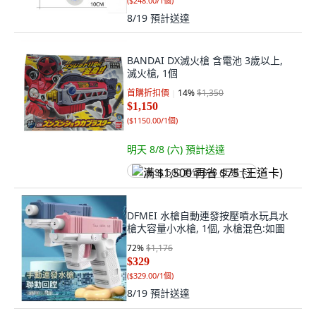
(
$248.00/1個
)
8/19
預計送達
BANDAI DX滅火槍 含電池 3歲以上,
滅火槍, 1個
首購折扣價
14
%
$1,350
$1,150
(
$1150.00/1個
)
明天 8/8 (六)
預計送達
满 $1,500 再省 $75 (王道卡)
DFMEI 水槍自動連發按壓噴水玩具水
槍大容量小水槍, 1個, 水槍混色:如圖
72
%
$1,176
$329
(
$329.00/1個
)
8/19
預計送達