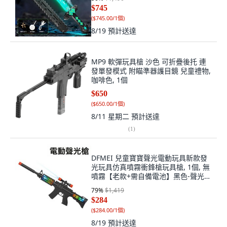
$745
(
$745.00/1個
)
8/19
預計送達
MP9 軟彈玩具槍 沙色 可折疊後托 連
發單發模式 附瞄準器護目鏡 兒童禮物,
咖啡色, 1個
$650
(
$650.00/1個
)
8/11 星期二
預計送達
(
1
)
DFMEI 兒童寶寶聲光電動玩具新款發
光玩具仿真噴霧衝鋒槍玩具槍, 1個, 無
噴霧【老款+需自備電池】黑色-聲光槍
_需自備3個電池:如圖
79
%
$1,419
$284
(
$284.00/1個
)
8/19
預計送達