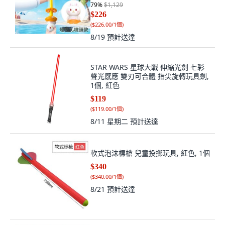
79
%
$1,129
$226
(
$226.00/1個
)
8/19
預計送達
STAR WARS 星球大戰 伸縮光劍 七彩
聲光感應 雙刃可合體 指尖旋轉玩具劍,
1個, 紅色
$119
(
$119.00/1個
)
8/11 星期二
預計送達
軟式泡沫標槍 兒童投擲玩具, 紅色, 1個
$340
(
$340.00/1個
)
8/21
預計送達