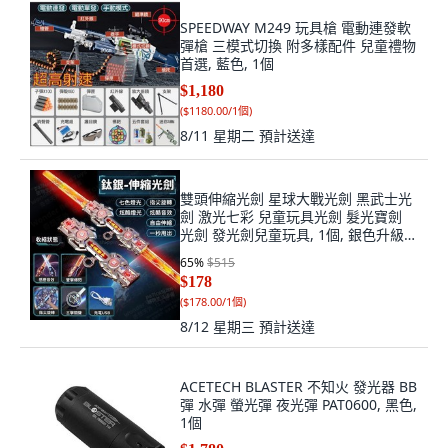
SPEEDWAY M249 玩具槍 電動連發軟
彈槍 三模式切換 附多樣配件 兒童禮物
首選, 藍色, 1個
$1,180
(
$1180.00/1個
)
8/11 星期二
預計送達
雙頭伸縮光劍 星球大戰光劍 黑武士光
劍 激光七彩 兒童玩具光劍 髮光寶劍
光劍 發光劍兒童玩具, 1個, 銀色升級雙
頭星際發光劍（7色燈光+音效）, 銀色
65
%
$515
$178
(
$178.00/1個
)
8/12 星期三
預計送達
ACETECH BLASTER 不知火 發光器 BB
彈 水彈 螢光彈 夜光彈 PAT0600, 黑色,
1個