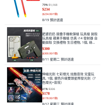
79
%
$1,168
$234
(
$234.00/1個
)
8/19
預計送達
肥婆奶奶 摺疊手機軟彈槍 玩具槍 拋殼
玩具槍 蘋果手機槍 仿真 i14 發射器 自
動拋殼 交換禮物 生日禮物, 1個, 綠色
(附彈殼4個+彈頭12個)
$300
(
$300.00/1個
)
8/11 星期二
預計送達
伸縮光劍 七彩燈光 炫酷音效 兒童玩
具, 1個, 銀色升級雙頭星際發光劍（7
色燈光+音效）
41
%
$306
$178
(
$178.00/1個
)
8/12 星期三
預計送達