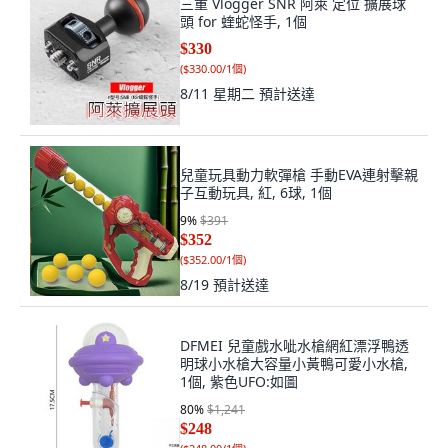
三重 Vlogger SNR 阿萊 定位 擴展球
頭 for 蝰蛇怪手, 1個
$330
(
$330.00/1個
)
8/11 星期二
預計送達
兒童玩具動力軟彈槍 手動EVA連射擊親
子互動玩具, 紅, 6球, 1個
9
%
$391
$352
(
$352.00/1個
)
8/19
預計送達
DFMEI 兒童戲水呲水槍網紅漂浮鴨透
明球小水槍大容量小黃鴨可愛小水槍,
1個, 紫色UFO:如圖
80
%
$1,241
$248