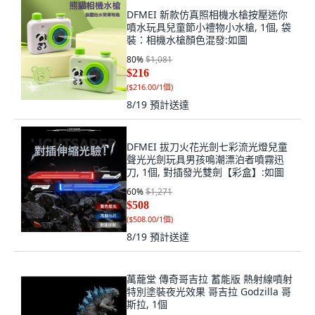
DFMEI 新款仿真照相機水槍按壓迷你
噴水玩具兒童節小禮物小水槍, 1個, 袋
裝：相機水槍顏色混發:如圖
80
%
$1,081
$216
(
$216.00/1個
)
8/19
預計送達
DFMEI 拔刀火花光劍七彩流光燈兒童
聲光光劍玩具男孩鳴潮漂泊者噴霧迅
刀, 1個, 對插發光雙劍【彩盒】:如圖
60
%
$1,271
$508
(
$508.00/1個
)
8/19
預計送達
萬蘢堂 傳奇哥吉拉 蓄能版 熱射線噴射
特別塗裝夜光效果 哥吉拉 Godzilla 哥
斯拉, 1個