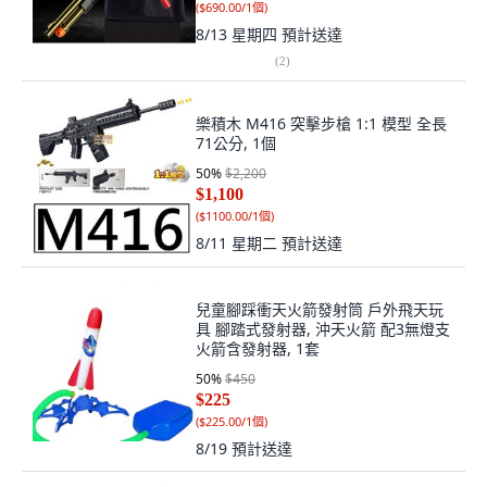
(
$690.00/1個
)
8/13 星期四
預計送達
(
2
)
樂積木 M416 突擊步槍 1:1 模型 全長
71公分, 1個
50
%
$2,200
$1,100
(
$1100.00/1個
)
8/11 星期二
預計送達
兒童腳踩衝天火箭發射筒 戶外飛天玩
具 腳踏式發射器, 沖天火箭 配3無燈支
火箭含發射器, 1套
50
%
$450
$225
(
$225.00/1個
)
8/19
預計送達