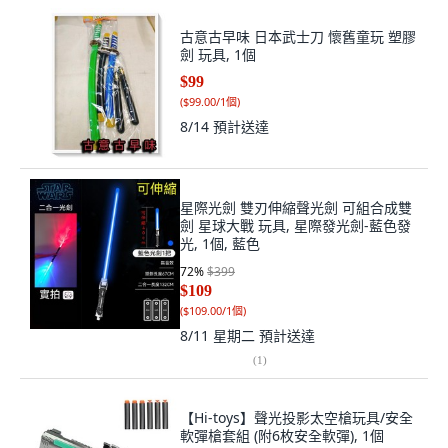
古意古早味 日本武士刀 懷舊童玩 塑膠
劍 玩具, 1個
$99
(
$99.00/1個
)
8/14
預計送達
星際光劍 雙刃伸縮聲光劍 可組合成雙
劍 星球大戰 玩具, 星際發光劍-藍色發
光, 1個, 藍色
72
%
$399
$109
(
$109.00/1個
)
8/11 星期二
預計送達
(
1
)
【Hi-toys】聲光投影太空槍玩具/安全
軟彈槍套組 (附6枚安全軟彈), 1個