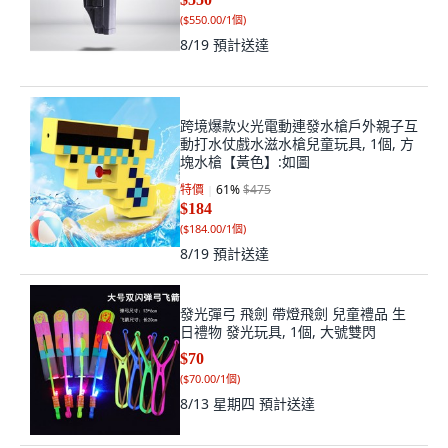
(
$550.00/1個
)
8/19
預計送達
跨境爆款火光電動連發水槍戶外親子互
動打水仗戲水滋水槍兒童玩具, 1個, 方
塊水槍【黃色】:如圖
特價
61
%
$475
$184
(
$184.00/1個
)
8/19
預計送達
發光彈弓 飛劍 帶燈飛劍 兒童禮品 生
日禮物 發光玩具, 1個, 大號雙閃
$70
(
$70.00/1個
)
8/13 星期四
預計送達