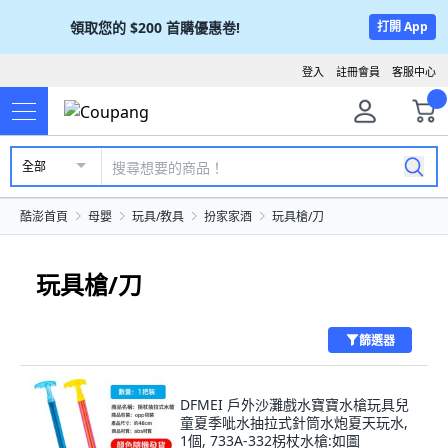
領取您的
$200
首購優惠卷!
打開 App
登入
註冊會員
客服中心
全部
酷澎首頁
母嬰
玩具/教具
扮家家酒
玩具槍/刀
玩具槍/刀
篩選器
DFMEI 戶外沙灘戲水寶寶水槍玩具兒
童夏季呲水抽拉式針筒水炮夏天玩水,
1個, 733A-332柺杖水槍:如圖