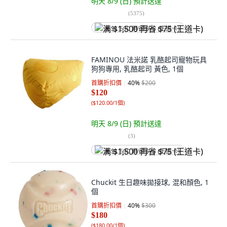
明天 8/9 (日)
預計送達
(
5375
)
满 $1,500 再省 $75 (王道卡)
FAMINOU 法米諾 乳酪起司寵物玩具
狗狗專用, 乳酪起司 黃色, 1個
首購折扣價
40
%
$200
$120
(
$120.00/1個
)
明天 8/9 (日)
預計送達
(
3
)
满 $1,500 再省 $75 (王道卡)
Chuckit 生日趣味拋接球, 混和顏色, 1
個
首購折扣價
40
%
$300
$180
(
$180.00/1個
)