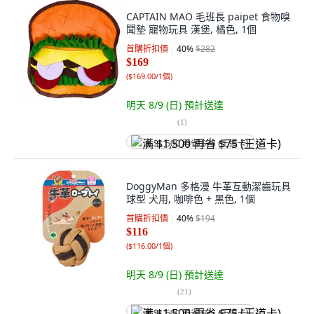
CAPTAIN MAO 毛班長 paipet 食物嗅
聞墊 寵物玩具 漢堡, 橘色, 1個
首購折扣價
40
%
$282
$169
(
$169.00/1個
)
明天 8/9 (日)
預計送達
(
1
)
满 $1,500 再省 $75 (王道卡)
DoggyMan 多格漫 牛革互動潔齒玩具
球型 犬用, 咖啡色 + 黑色, 1個
首購折扣價
40
%
$194
$116
(
$116.00/1個
)
明天 8/9 (日)
預計送達
(
21
)
满 $1,500 再省 $75 (王道卡)