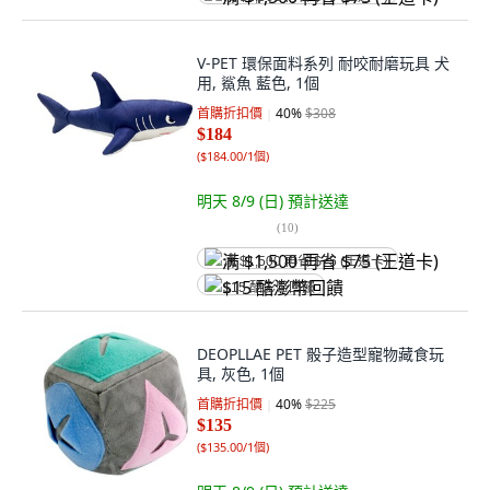
V-PET 環保面料系列 耐咬耐磨玩具 犬
用, 鯊魚 藍色, 1個
首購折扣價
40
%
$308
$184
(
$184.00/1個
)
明天 8/9 (日)
預計送達
(
10
)
满 $1,500 再省 $75 (王道卡)
$15 酷澎幣回饋
DEOPLLAE PET 骰子造型寵物藏食玩
具, 灰色, 1個
首購折扣價
40
%
$225
$135
(
$135.00/1個
)