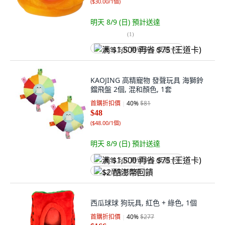
(
$30.00/1個
)
明天 8/9 (日)
預計送達
(
1
)
满 $1,500 再省 $75 (王道卡)
KAOJING 高精寵物 發聲玩具 海獅鈴
鐺飛盤 2個, 混和顏色, 1套
首購折扣價
40
%
$81
$48
(
$48.00/1個
)
明天 8/9 (日)
預計送達
满 $1,500 再省 $75 (王道卡)
$2 酷澎幣回饋
西瓜球球 狗玩具, 紅色 + 綠色, 1個
首購折扣價
40
%
$277