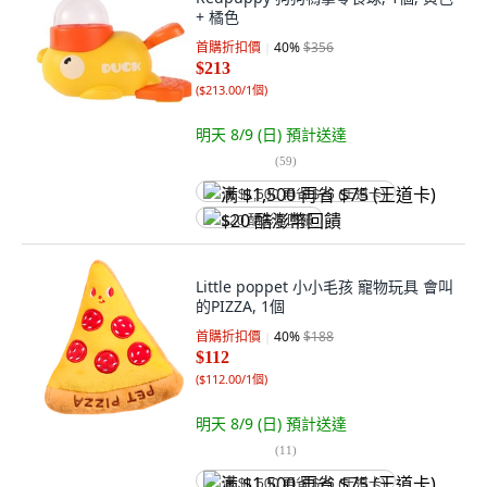
+ 橘色
首購折扣價
40
%
$356
$213
(
$213.00/1個
)
明天 8/9 (日)
預計送達
(
59
)
满 $1,500 再省 $75 (王道卡)
$20 酷澎幣回饋
Little poppet 小小毛孩 寵物玩具 會叫
的PIZZA, 1個
首購折扣價
40
%
$188
$112
(
$112.00/1個
)
明天 8/9 (日)
預計送達
(
11
)
满 $1,500 再省 $75 (王道卡)