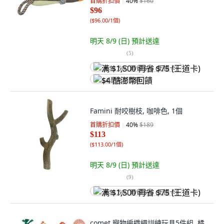
首購折扣價
40
%
$160
$96
(
$96.00/1個
)
明天 8/9 (日)
預計送達
(
5
)
满 $1,500 再省 $75 (王道卡)
$4 酷澎幣回饋
Famini 耐咬樹枝, 咖啡色, 1個
首購折扣價
40
%
$189
$113
(
$113.00/1個
)
明天 8/9 (日)
預計送達
(
9
)
满 $1,500 再省 $75 (王道卡)
comet 寵物編織繩訓練玩具5件組, 橘