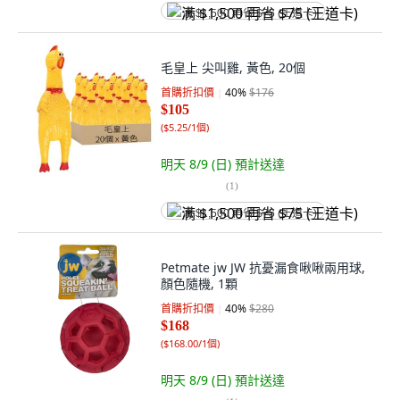
满 $1,500 再省 $75 (王道卡)
毛皇上 尖叫雞, 黃色, 20個
首購折扣價
40
%
$176
$105
(
$5.25/1個
)
明天 8/9 (日)
預計送達
(
1
)
满 $1,500 再省 $75 (王道卡)
Petmate jw JW 抗憂漏食啾啾兩用球,
顏色隨機, 1顆
首購折扣價
40
%
$280
$168
(
$168.00/1個
)
明天 8/9 (日)
預計送達