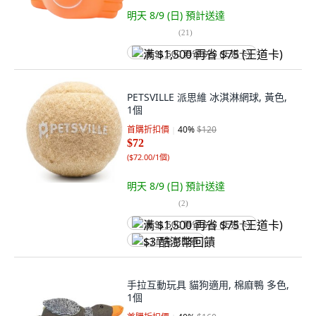
明天 8/9 (日)
預計送達
(
21
)
满 $1,500 再省 $75 (王道卡)
PETSVILLE 派思維 冰淇淋網球, 黃色,
1個
首購折扣價
40
%
$120
$72
(
$72.00/1個
)
明天 8/9 (日)
預計送達
(
2
)
满 $1,500 再省 $75 (王道卡)
$3 酷澎幣回饋
手拉互動玩具 貓狗適用, 棉麻鴨 多色,
1個