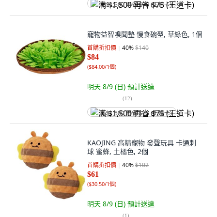
满 $1,500 再省 $75 (王道卡)
寵物益智嗅聞墊 慢食碗型, 草綠色, 1個
首購折扣價
40
%
$140
$84
(
$84.00/1個
)
明天 8/9 (日)
預計送達
(
12
)
满 $1,500 再省 $75 (王道卡)
KAOJING 高精寵物 發聲玩具 卡通刺
球 蜜蜂, 土橘色, 2個
首購折扣價
40
%
$102
$61
(
$30.50/1個
)
明天 8/9 (日)
預計送達
(
1
)