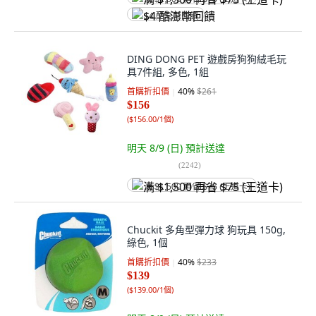
$4 酷澎幣回饋
DING DONG PET 遊戲房狗狗絨毛玩
具7件組, 多色, 1組
首購折扣價
40
%
$261
$156
(
$156.00/1個
)
明天 8/9 (日)
預計送達
(
2242
)
满 $1,500 再省 $75 (王道卡)
Chuckit 多角型彈力球 狗玩具 150g,
綠色, 1個
首購折扣價
40
%
$233
$139
(
$139.00/1個
)