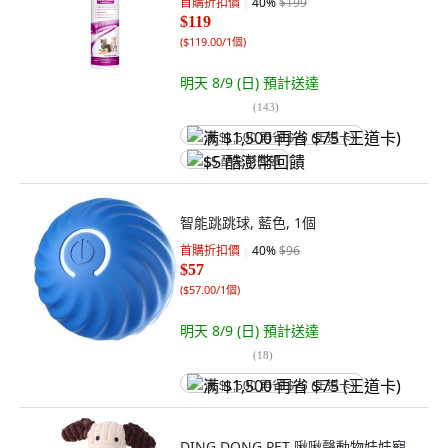
首購折扣價
40
%
$199
$119
(
$119.00/1個
)
明天 8/9 (日)
預計送達
(
143
)
满 $1,500 再省 $75 (王道卡)
$5 酷澎幣回饋
智能跳跳球, 藍色, 1個
首購折扣價
40
%
$96
$57
(
$57.00/1個
)
明天 8/9 (日)
預計送達
(
18
)
满 $1,500 再省 $75 (王道卡)
DING DONG PET 啾啾聲動物娃娃寵