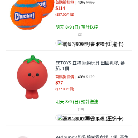
首購折扣價
40
%
$190
$114
(
$57.00/1個
)
明天 8/9 (日)
預計送達
(
2
)
满 $1,500 再省 $75 (王道卡)
EETOYS 宜特 寵物玩具 田園乳膠, 蕃
茄, 1個
首購折扣價
40
%
$129
$77
(
$77.00/1個
)
明天 8/9 (日)
預計送達
(
10
)
满 $1,500 再省 $75 (王道卡)
Redpuppy 狗狗鴨掌零食球, 1個, 黃色