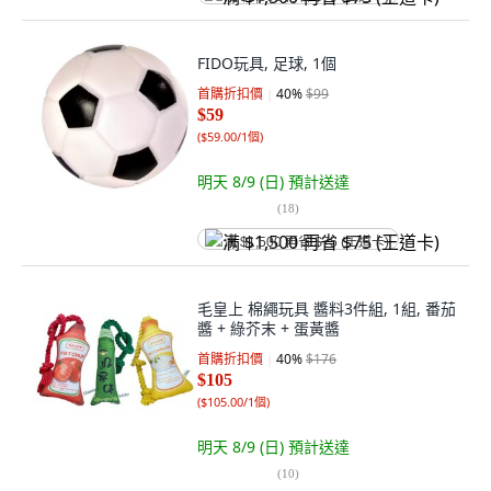
FIDO玩具, 足球, 1個
首購折扣價
40
%
$99
$59
(
$59.00/1個
)
明天 8/9 (日)
預計送達
(
18
)
满 $1,500 再省 $75 (王道卡)
毛皇上 棉繩玩具 醬料3件組, 1組, 番茄
醬 + 綠芥末 + 蛋黃醬
首購折扣價
40
%
$176
$105
(
$105.00/1個
)
明天 8/9 (日)
預計送達
(
10
)