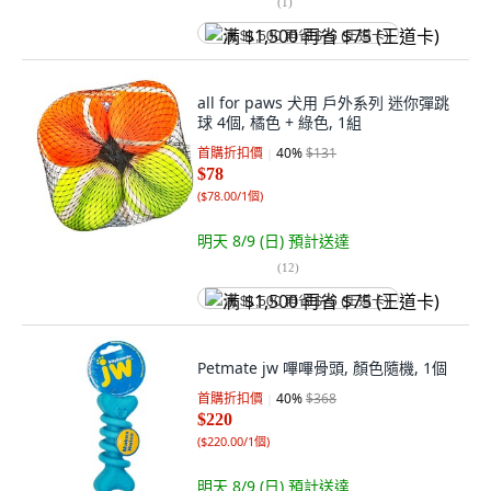
(
1
)
满 $1,500 再省 $75 (王道卡)
all for paws 犬用 戶外系列 迷你彈跳
球 4個, 橘色 + 綠色, 1組
首購折扣價
40
%
$131
$78
(
$78.00/1個
)
明天 8/9 (日)
預計送達
(
12
)
满 $1,500 再省 $75 (王道卡)
Petmate jw 嗶嗶骨頭, 顏色隨機, 1個
首購折扣價
40
%
$368
$220
(
$220.00/1個
)
明天 8/9 (日)
預計送達