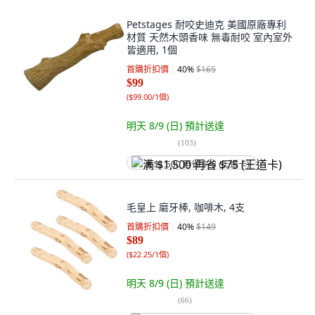
Petstages 耐咬史迪克 美國原廠專利
材質 天然木頭香味 無毒耐咬 室內室外
皆適用, 1個
首購折扣價
40
%
$165
$99
(
$99.00/1個
)
明天 8/9 (日)
預計送達
(
103
)
满 $1,500 再省 $75 (王道卡)
毛皇上 磨牙棒, 咖啡木, 4支
首購折扣價
40
%
$149
$89
(
$22.25/1個
)
明天 8/9 (日)
預計送達
(
66
)