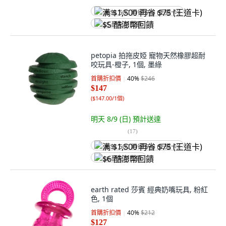
满 $1,500 再省 $75 (王道卡)
$5 酷澎幣回饋
petopia 拍拖皮婭 寵物天然橡膠超耐
咬玩具-橙子, 1個, 墨綠
首購折扣價
40
%
$246
$147
(
$147.00/1個
)
明天 8/9 (日)
預計送達
(
17
)
满 $1,500 再省 $75 (王道卡)
$6 酷澎幣回饋
earth rated 莎賓 經典奶嘴玩具, 粉紅
色, 1個
首購折扣價
40
%
$212
$127