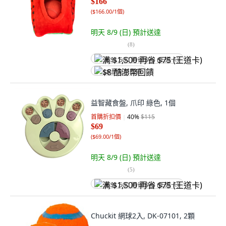
$166
(
$166.00/1個
)
明天 8/9 (日)
預計送達
(
8
)
满 $1,500 再省 $75 (王道卡)
$8 酷澎幣回饋
益智藏食盤, 爪印 綠色, 1個
首購折扣價
40
%
$115
$69
(
$69.00/1個
)
明天 8/9 (日)
預計送達
(
5
)
满 $1,500 再省 $75 (王道卡)
Chuckit 網球2入, DK-07101, 2顆