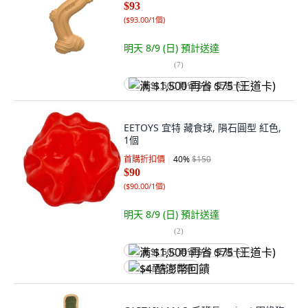
$93
(
$93.00/1個
)
明天 8/9 (日)
預計送達
(
7
)
满 $1,500 再省 $75 (王道卡)
EETOYS 宜特 藏食球, 隕石圓型 紅色,
1個
首購折扣價
40
%
$150
$90
(
$90.00/1個
)
明天 8/9 (日)
預計送達
(
2
)
满 $1,500 再省 $75 (王道卡)
$4 酷澎幣回饋