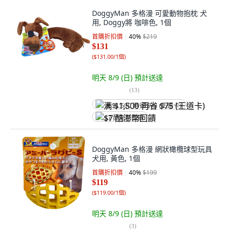
DoggyMan 多格漫 可愛動物抱枕 犬
用, Doggy將 咖啡色, 1個
首購折扣價
40
%
$219
$131
(
$131.00/1個
)
明天 8/9 (日)
預計送達
(
13
)
满 $1,500 再省 $75 (王道卡)
$7 酷澎幣回饋
DoggyMan 多格漫 網狀橄欖球型玩具
犬用, 黃色, 1個
首購折扣價
40
%
$199
$119
(
$119.00/1個
)
明天 8/9 (日)
預計送達
(
3
)