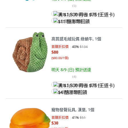
(
1
)
满 $1,500 再省 $75 (王道卡)
$11 酷澎幣回饋
高質感毛絨玩偶 綠蝸牛, 1個
首購折扣價
40
%
$134
$80
(
$80.00/1個
)
明天 8/9 (日)
預計送達
(
4
)
满 $1,500 再省 $75 (王道卡)
$4 酷澎幣回饋
寵物發聲玩具, 漢堡, 1個
首購折扣價
41
%
$51
$30