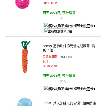
(
$127.00/1個
)
明天 8/9 (日)
預計送達
(
13
)
满 $1,500 再省 $75 (王道卡)
$2 酷澎幣回饋
comet 寵物訓練棉繩編織胡蘿蔔, 橘
色, 1個
首購折扣價
40
%
$106
$63
(
$63.00/1個
)
明天 8/9 (日)
預計送達
(
136
)
满 $1,500 再省 $75 (王道卡)
KONG 幼犬訓練玩具 葫蘆, 顏色隨機,