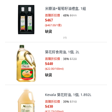
米糠油+葡萄籽油禮盒, 1組
首購折扣價
48
%
$911
$467
(
$467.00/1套
)
缺貨
(
4
)
葵花籽食用油, 1個, 2L
首購折扣價
38
%
$720
$440
(
$22.00/100ml
)
缺貨
Kevala 葵花籽油, 1個, 1.892L
首購折扣價
39
%
$710
$430
(
$22.73/100ml
)