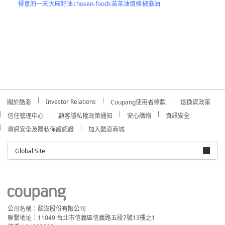
得意的一天
大麻籽油
chosen-foods
苦茶油價格
椒麻油
Investor Relations
關於酷澎
Coupang使用者條款
退換貨政策
信任管理中心
顧客隱私權政策通知
安心購物
資訊安全
資訊安全及隱私保護認證
加入酷澎商城
Global Site
公司名稱：酷澎股份有限公司
聯繫地址：11049 台北市信義區信義路五段7號13樓之1