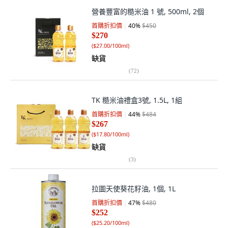
營養豐富的糙米油 1 號, 500ml, 2個
首購折扣價
40
%
$450
$270
(
$27.00/100ml
)
缺貨
(
72
)
TK 糙米油禮盒3號, 1.5L, 1組
首購折扣價
44
%
$484
$267
(
$17.80/100ml
)
缺貨
(
3
)
拉圖天使葵花籽油, 1個, 1L
首購折扣價
47
%
$480
$252
(
$25.20/100ml
)