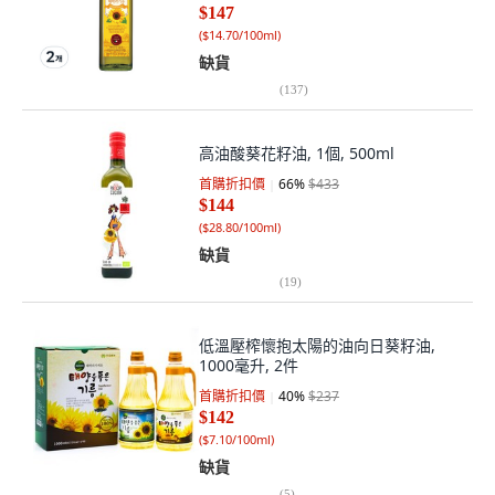
$147
(
$14.70/100ml
)
缺貨
(
137
)
高油酸葵花籽油, 1個, 500ml
首購折扣價
66
%
$433
$144
(
$28.80/100ml
)
缺貨
(
19
)
低溫壓榨懷抱太陽的油向日葵籽油,
1000毫升, 2件
首購折扣價
40
%
$237
$142
(
$7.10/100ml
)
缺貨
(
5
)