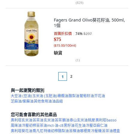
(
829
)
Fagers Grand Olivo葵花籽油, 500ml,
1個
首購折扣價
74
%
$297
$75
(
$15.00/100ml
)
缺貨
(
1
)
2
1
與一起瀏覽的類別
大豆油 (豆油)
玉米油 (玉胚油)
橄欖油
酪梨油
葡萄籽油
芥花油
芝麻油/紫蘇油
其他食用油
油品組
您可能會喜歡的其他產品
奧利塔玄米油
苦茶油
玄米油
苦茶
鵝油
泰山玄米油
桃屋
奧利塔
basso
風味油
冷壓初榨苦茶油
mct-油-c8
黑籽油
花生油
冷壓亞麻仁油
奧利塔葵花油
喬凡尼
特級初榨酪梨油
苦楝油哪裡買
冷壓機
苦茶油禮盒