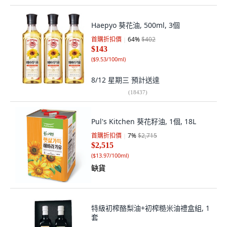
Haepyo 葵花油, 500ml, 3個
首購折扣價
64
%
$402
$143
(
$9.53/100ml
)
8/12 星期三
預計送達
(
18437
)
Pul's Kitchen 葵花籽油, 1個, 18L
首購折扣價
7
%
$2,715
$2,515
(
$13.97/100ml
)
缺貨
特級初榨酪梨油+初榨糙米油禮盒組, 1
套