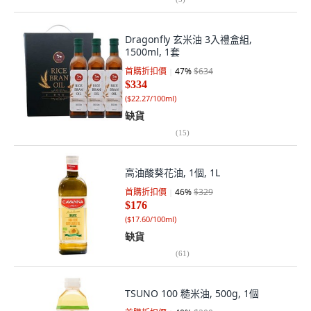
Dragonfly 玄米油 3入禮盒組,
1500ml, 1套
首購折扣價
47
%
$634
$334
(
$22.27/100ml
)
缺貨
(
15
)
高油酸葵花油, 1個, 1L
首購折扣價
46
%
$329
$176
(
$17.60/100ml
)
缺貨
(
61
)
TSUNO 100 糙米油, 500g, 1個