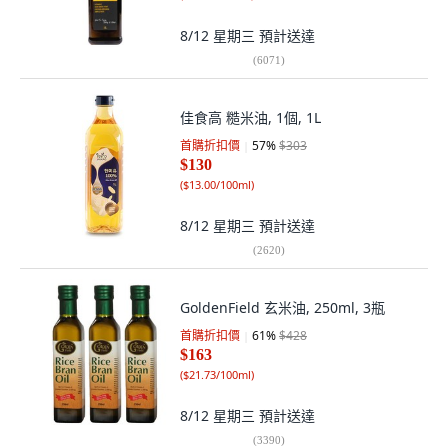
8/12 星期三
預計送達
(
6071
)
佳食高 糙米油, 1個, 1L
首購折扣價
57
%
$303
$130
(
$13.00/100ml
)
8/12 星期三
預計送達
(
2620
)
GoldenField 玄米油, 250ml, 3瓶
首購折扣價
61
%
$428
$163
(
$21.73/100ml
)
8/12 星期三
預計送達
(
3390
)