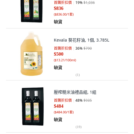
首購折扣價
19
%
$1,036
$836
(
$836.00/1套
)
缺貨
Kevala 葵花籽油, 1個, 3.785L
首購折扣價
36
%
$790
$500
(
$13.21/100ml
)
缺貨
(
1
)
壓榨糙米油禮品組, 1組
首購折扣價
48
%
$935
$484
(
$484.00/1套
)
缺貨
(
19
)