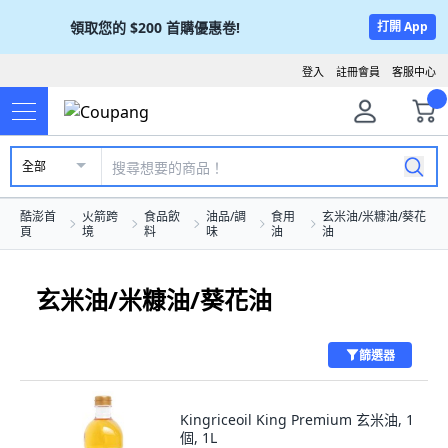
領取您的
$200
首購優惠卷!
打開 App
登入
註冊會員
客服中心
全部
酷澎首
火箭跨
食品飲
油品/調
食用
玄米油/米糠油/葵花
頁
境
料
味
油
油
玄米油/米糠油/葵花油
篩選器
Kingriceoil King Premium 玄米油, 1
個, 1L