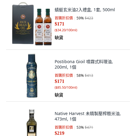
蜻蜓玄米油2入禮盒, 1套, 500ml
首購折扣價
59
%
$423
$171
(
$34.20/100ml
)
缺貨
Postibona Gioil 噴霧式料理油,
200ml, 1個
首購折扣價
58
%
$413
$171
(
$85.50/100ml
)
缺貨
Native Harvest 未精製壓榨糙米油,
473ml, 1個
首購折扣價
53
%
$471
$219