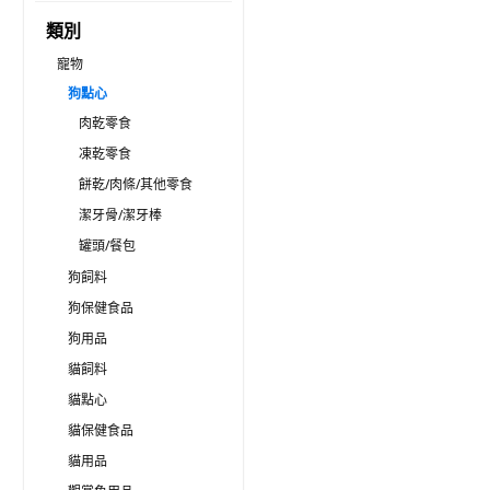
類別
寵物
狗點心
肉乾零食
凍乾零食
餅乾/肉條/其他零食
潔牙骨/潔牙棒
罐頭/餐包
狗飼料
狗保健食品
狗用品
貓飼料
貓點心
貓保健食品
貓用品