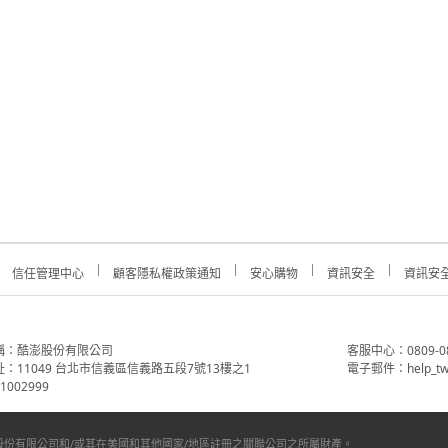
信任管理中心
顧客隱私權政策通知
安心購物
資訊安全
資訊安
稱：酷澎股份有限公司
客服中心：0809-088-
：11049 台北市信義區信義路五段7號13樓之1
電子郵件：help_tw
002999
份有限公司和/或其在美國和其他國家/地區註冊之關聯公司之所屬財產。