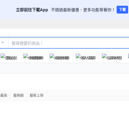
立即前往下載App
不錯過最新優惠、更多功能等著你！
下載
嬰幼兒
保健醫療
美妝保養
個人清潔
玩具休閒
格最高
最熱銷
最新上架