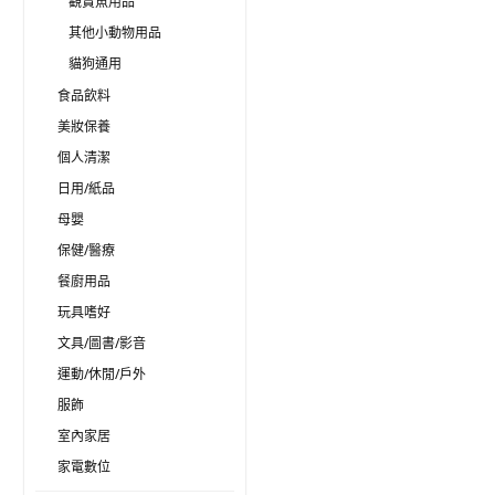
觀賞魚用品
其他小動物用品
貓狗通用
食品飲料
美妝保養
個人清潔
日用/紙品
母嬰
保健/醫療
餐廚用品
玩具嗜好
文具/圖書/影音
運動/休閒/戶外
服飾
室內家居
家電數位