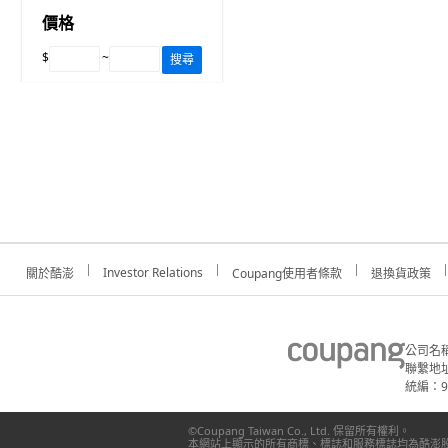
價格
$
~
搜尋
Investor Relations
關於酷澎
Coupang使用者條款
退換貨政策
公司名
聯繫地址
統編：91
©Coupang Taiwan Co., Ltd. 保留所有權利。
本網站上顯示的所有商標、標誌和服務標誌均為酷澎股