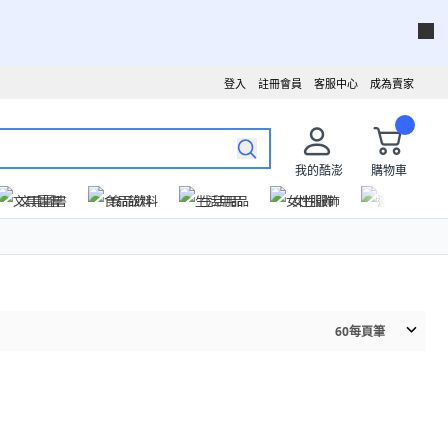
登入
註冊會員
客服中心
成為賣家
我的酷澎
購物車
文具圖書
食品飲料
生活用品
女性服飾
運動戶外
60
每頁筆