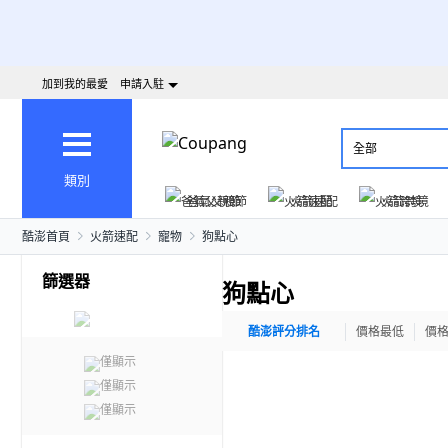
加到我的最愛
申請入駐
全部
類別
爸氣父親節
火箭速配
火箭跨境
酷澎首頁
火箭速配
寵物
狗點心
篩選器
狗點心
酷澎評分排名
價格最低
價
僅顯示
僅顯示
僅顯示