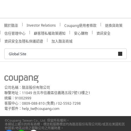
Investor Relations
關於酷澎
Coupang使用者條款
退換貨政策
信任管理中心
顧客隱私權政策通知
安心購物
資訊安全
資訊安全及隱私保護認證
加入酷澎商城
Global Site
公司名稱：酷澎股份有限公司
聯繫地址：11049 台北市信義區信義路五段7號13樓之1
統編：91002999
客服中心：0809-088-810 (免費) / 02-5592-7298
電子郵件：help_tw@coupang.com
©Coupang Taiwan Co., Ltd. 保留所有權利。
本網站上顯示的所有商標、標誌和服務標誌均為酷澎股份有限公司和/或其在美國和其
他國家/地區註冊之關聯公司之所屬財產。