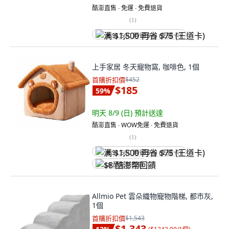
酷澎直售 ∙ 免運 ∙ 免費退貨
(
1
)
满 $1,500 再省 $75 (王道卡)
上手家居 冬天寵物窩, 咖啡色, 1個
首購折扣價
$452
$185
59
%
明天 8/9 (日)
預計送達
酷澎直售 ∙ WOW免運 ∙ 免費退貨
(
1
)
满 $1,500 再省 $75 (王道卡)
$8 酷澎幣回饋
Allmio Pet 雲朵織物寵物階梯, 都市灰,
1個
首購折扣價
$1,543
$1,343