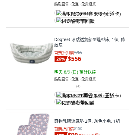
酷澎直售 ∙ 免運 ∙ 免費退貨
满 $1,500 再省 $75 (王道卡)
$16 酷澎幣回饋
Dogfeet 涼感透氣船型造型床, 1個, 條
紋灰
首購折扣價
$756
$556
26
%
明天 8/9 (日)
預計送達
酷澎直售 ∙ 免運 ∙ 免費退貨
(
4
)
满 $1,500 再省 $75 (王道卡)
$23 酷澎幣回饋
寵物乳膠涼感墊 2個, 灰色小兔, 1組
首購折扣價
$150
$90