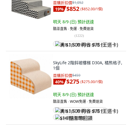
首購折扣價
$1,052
$852
19
%
(
$852.00/1個
)
明天 8/9 (日)
預計送達
酷澎直售 ∙ 免運 ∙ 免費退貨
(
1222
)
满 $1,500 再省 $75 (王道卡)
SkyLife 2階斜坡樓梯 D30A, 橘熊格子,
1個
首購折扣價
$459
$275
40
%
(
$275.00/1個
)
明天 8/9 (日)
預計送達
酷澎直售 ∙ WOW免運 ∙ 免費退貨
满 $1,500 再省 $75 (王道卡)
$14 酷澎幣回饋