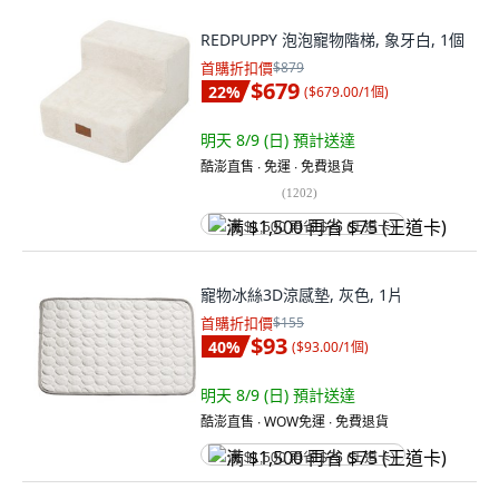
REDPUPPY 泡泡寵物階梯, 象牙白, 1個
首購折扣價
$879
$679
22
%
(
$679.00/1個
)
明天 8/9 (日)
預計送達
酷澎直售 ∙ 免運 ∙ 免費退貨
(
1202
)
满 $1,500 再省 $75 (王道卡)
寵物冰絲3D涼感墊, 灰色, 1片
首購折扣價
$155
$93
40
%
(
$93.00/1個
)
明天 8/9 (日)
預計送達
酷澎直售 ∙ WOW免運 ∙ 免費退貨
满 $1,500 再省 $75 (王道卡)