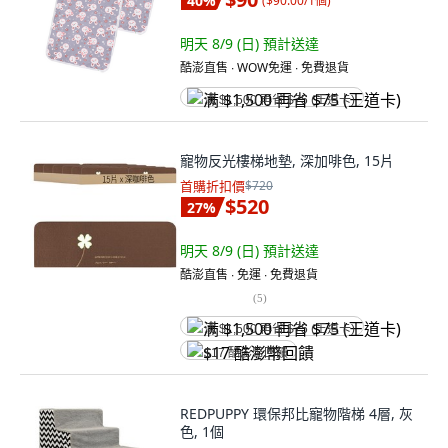
40
%
(
$90.00/1個
)
明天 8/9 (日)
預計送達
酷澎直售 ∙ WOW免運 ∙ 免費退貨
满 $1,500 再省 $75 (王道卡)
寵物反光樓梯地墊, 深加啡色, 15片
首購折扣價
$720
$520
27
%
明天 8/9 (日)
預計送達
酷澎直售 ∙ 免運 ∙ 免費退貨
(
5
)
满 $1,500 再省 $75 (王道卡)
$17 酷澎幣回饋
REDPUPPY 環保邦比寵物階梯 4層, 灰
色, 1個