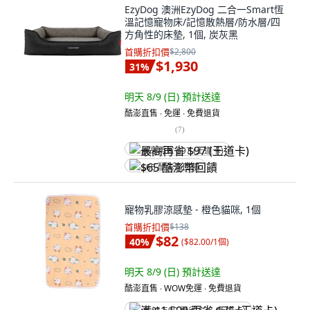
EzyDog 澳洲EzyDog 二合一Smart恆
溫記憶寵物床/記憶散熱層/防水層/四
方角性的床墊, 1個, 炭灰黑
首購折扣價
$2,800
$1,930
31
%
明天 8/9 (日)
預計送達
酷澎直售 ∙ 免運 ∙ 免費退貨
(
7
)
最高再省 $97 (王道卡)
$65 酷澎幣回饋
寵物乳膠涼感墊 - 橙色貓咪, 1個
首購折扣價
$138
$82
40
%
(
$82.00/1個
)
明天 8/9 (日)
預計送達
酷澎直售 ∙ WOW免運 ∙ 免費退貨