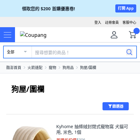
領取您的
$200
首購優惠卷!
打開 App
登入
註冊會員
客服中心
全部
酷澎首頁
火箭速配
寵物
狗用品
狗屋/圍欄
狗屋/圍欄
篩選器
Kyhome 抽條絨封閉式寵物窩 犬貓可
用, 米色, 1個
$306