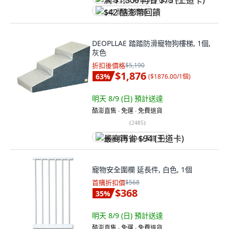
满 $1,500 再省 $75 (王道卡)
$42 酷澎幣回饋
DEOPLLAE 踏踏防滑寵物狗樓梯, 1個,
灰色
折扣後價格
$5,190
$1,876
63
%
(
$1876.00/1個
)
明天 8/9 (日)
預計送達
酷澎直售 ∙ 免運 ∙ 免費退貨
(
2485
)
最高再省 $94 (王道卡)
寵物安全圍欄 延長件, 白色, 1個
首購折扣價
$568
$368
35
%
明天 8/9 (日)
預計送達
酷澎直售 ∙ 免運 ∙ 免費退貨