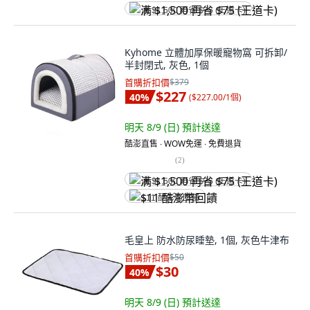
满 $1,500 再省 $75 (王道卡)
Kyhome 立體加厚保暖寵物窩 可拆卸/
半封閉式, 灰色, 1個
首購折扣價
$379
$227
40
%
(
$227.00/1個
)
明天 8/9 (日)
預計送達
酷澎直售 ∙ WOW免運 ∙ 免費退貨
(
2
)
满 $1,500 再省 $75 (王道卡)
$11 酷澎幣回饋
毛皇上 防水防尿睡墊, 1個, 灰色牛津布
首購折扣價
$50
$30
40
%
明天 8/9 (日)
預計送達