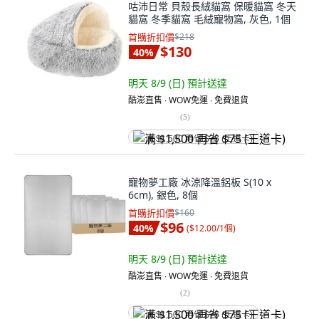
咕沛日常 貝殼長絨貓窩 保暖貓窩 冬天
貓窩 冬季貓窩 毛絨寵物窩, 灰色, 1個
首購折扣價
$218
$130
40
%
明天 8/9 (日)
預計送達
酷澎直售 ∙ WOW免運 ∙ 免費退貨
(
5
)
满 $1,500 再省 $75 (王道卡)
寵物夢工廠 冰涼降溫鋁板 S(10 x
6cm), 銀色, 8個
首購折扣價
$160
$96
40
%
(
$12.00/1個
)
明天 8/9 (日)
預計送達
酷澎直售 ∙ WOW免運 ∙ 免費退貨
(
2
)
满 $1,500 再省 $75 (王道卡)