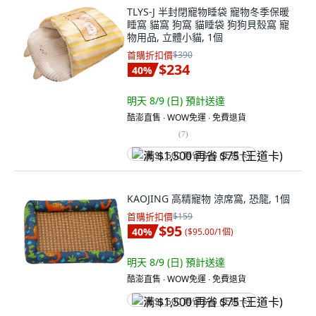
TLYS-J 半封閉寵物睡袋 寵物冬季保暖
睡窩 貓窩 狗窩 貓睡袋 狗狗貝殼窩 寵
物用品, 立體小貓, 1個
首購折扣價
$390
$234
40
%
明天 8/9 (日)
預計送達
酷澎直售 ∙ WOW免運 ∙ 免費退貨
(
7
)
满 $1,500 再省 $75 (王道卡)
KAOJING 高精寵物 涼席窩, 恐龍, 1個
首購折扣價
$159
$95
40
%
(
$95.00/1個
)
明天 8/9 (日)
預計送達
酷澎直售 ∙ WOW免運 ∙ 免費退貨
满 $1,500 再省 $75 (王道卡)