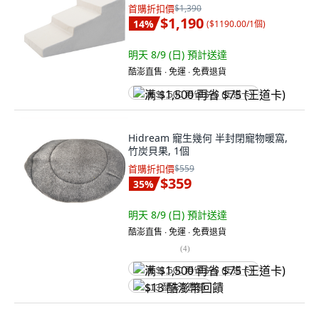
首購折扣價
$1,390
$1,190
14
%
(
$1190.00/1個
)
明天 8/9 (日)
預計送達
酷澎直售 ∙ 免運 ∙ 免費退貨
满 $1,500 再省 $75 (王道卡)
Hidream 寵生幾何 半封閉寵物暖窩,
竹炭貝果, 1個
首購折扣價
$559
$359
35
%
明天 8/9 (日)
預計送達
酷澎直售 ∙ 免運 ∙ 免費退貨
(
4
)
满 $1,500 再省 $75 (王道卡)
$13 酷澎幣回饋