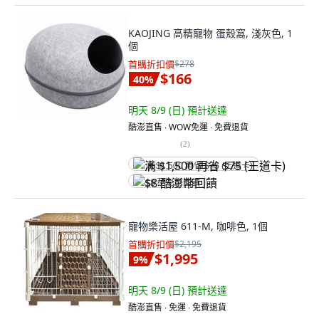
KAOJING 高精寵物 蛋殼窩, 淺灰色, 1
個
首購折扣價
$278
$166
40
%
明天 8/9 (日)
預計送達
酷澎直售 ∙ WOW免運 ∙ 免費退貨
(
2
)
满 $1,500 再省 $75 (王道卡)
$8 酷澎幣回饋
寵物樂活屋 611-M, 咖啡色, 1個
首購折扣價
$2,195
$1,995
9
%
明天 8/9 (日)
預計送達
酷澎直售 ∙ 免運 ∙ 免費退貨