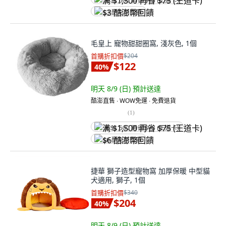
满 $1,500 再省 $75 (王道卡)
$3 酷澎幣回饋
毛皇上 寵物甜甜圈窩, 淺灰色, 1個
首購折扣價
$204
$122
40
%
明天 8/9 (日)
預計送達
酷澎直售 ∙ WOW免運 ∙ 免費退貨
(
1
)
满 $1,500 再省 $75 (王道卡)
$6 酷澎幣回饋
捷華 獅子造型寵物窩 加厚保暖 中型貓
犬適用, 獅子, 1個
首購折扣價
$340
$204
40
%
明天 8/9 (日)
預計送達