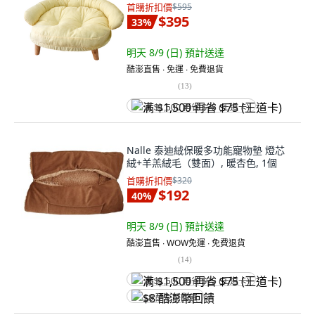
首購折扣價
$595
$395
33
%
明天 8/9 (日)
預計送達
酷澎直售 ∙ 免運 ∙ 免費退貨
(
13
)
满 $1,500 再省 $75 (王道卡)
Nalle 泰迪絨保暖多功能寵物墊 燈芯
絨+羊羔絨毛（雙面）, 暖杏色, 1個
首購折扣價
$320
$192
40
%
明天 8/9 (日)
預計送達
酷澎直售 ∙ WOW免運 ∙ 免費退貨
(
14
)
满 $1,500 再省 $75 (王道卡)
$8 酷澎幣回饋