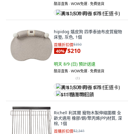
酷澎直售 ∙ WOW免運 ∙ 免費退貨
满 $1,500 再省 $75 (王道卡)
hipidog 嬉皮狗 四季泰迪布皮質寵物
床墊, 灰色, 1個
首購折扣價
$350
$210
40
%
明天 8/9 (日)
預計送達
酷澎直售 ∙ WOW免運 ∙ 免費退貨
(
1
)
满 $1,500 再省 $75 (王道卡)
$11 酷澎幣回饋
Richell 利其爾 寵物木製伸縮圍欄 全
齡犬適用 橡膠/鋼/聚丙烯(PP)材質, 深
棕, 1個
首購折扣價
$2,341