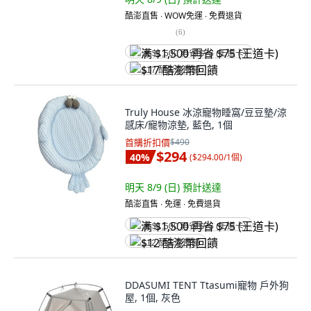
酷澎直售 ∙ WOW免運 ∙ 免費退貨
(
6
)
满 $1,500 再省 $75 (王道卡)
$17 酷澎幣回饋
Truly House 冰涼寵物睡窩/豆豆墊/涼
感床/寵物涼墊, 藍色, 1個
首購折扣價
$490
$294
40
%
(
$294.00/1個
)
明天 8/9 (日)
預計送達
酷澎直售 ∙ 免運 ∙ 免費退貨
满 $1,500 再省 $75 (王道卡)
$12 酷澎幣回饋
DDASUMI TENT Ttasumi寵物 戶外狗
屋, 1個, 灰色