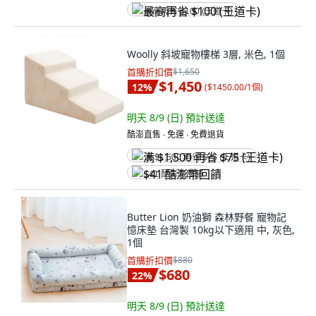
最高再省 $100 (王道卡)
Woolly 斜坡寵物樓梯 3層, 米色, 1個
首購折扣價
$1,650
$1,450
12
%
(
$1450.00/1個
)
明天 8/9 (日)
預計送達
酷澎直售 ∙ 免運 ∙ 免費退貨
满 $1,500 再省 $75 (王道卡)
$41 酷澎幣回饋
Butter Lion 奶油獅 森林野餐 寵物記
憶床墊 台灣製 10kg以下適用 中, 灰色,
1個
首購折扣價
$880
$680
22
%
明天 8/9 (日)
預計送達