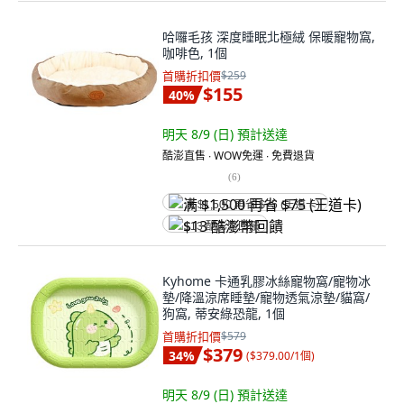
哈囉毛孩 深度睡眠北極絨 保暖寵物窩,
咖啡色, 1個
首購折扣價
$259
$155
40
%
明天 8/9 (日)
預計送達
酷澎直售 ∙ WOW免運 ∙ 免費退貨
(
6
)
满 $1,500 再省 $75 (王道卡)
$13 酷澎幣回饋
Kyhome 卡通乳膠冰絲寵物窩/寵物冰
墊/降溫涼席睡墊/寵物透氣涼墊/貓窩/
狗窩, 蒂安綠恐龍, 1個
首購折扣價
$579
$379
34
%
(
$379.00/1個
)
明天 8/9 (日)
預計送達