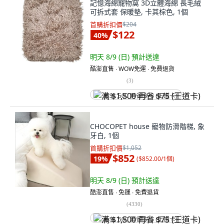
記憶海綿寵物窩 3D立體海綿 長毛絨
可拆式套 保暖墊, 卡其棕色, 1個
首購折扣價
$204
$122
40
%
明天 8/9 (日)
預計送達
酷澎直售 ∙ WOW免運 ∙ 免費退貨
(
3
)
满 $1,500 再省 $75 (王道卡)
CHOCOPET house 寵物防滑階梯, 象
牙白, 1個
首購折扣價
$1,052
$852
19
%
(
$852.00/1個
)
明天 8/9 (日)
預計送達
酷澎直售 ∙ 免運 ∙ 免費退貨
(
4330
)
满 $1,500 再省 $75 (王道卡)