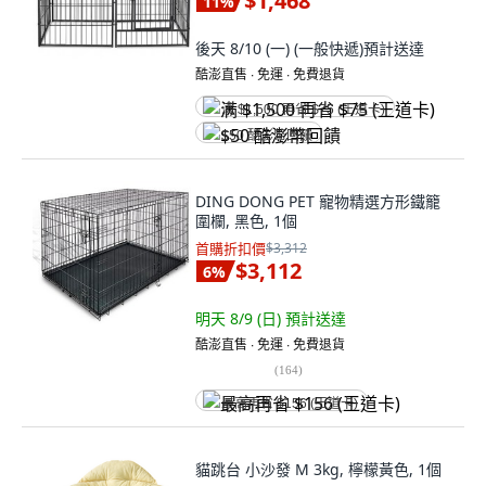
$1,468
11
%
後天 8/10 (一)
(一般快遞)
預計送達
酷澎直售 ∙ 免運 ∙ 免費退貨
满 $1,500 再省 $75 (王道卡)
$50 酷澎幣回饋
DING DONG PET 寵物精選方形鐵籠
圍欄, 黑色, 1個
首購折扣價
$3,312
$3,112
6
%
明天 8/9 (日)
預計送達
酷澎直售 ∙ 免運 ∙ 免費退貨
(
164
)
最高再省 $156 (王道卡)
貓跳台 小沙發 M 3kg, 檸檬黃色, 1個