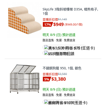
SkyLife 3階斜坡樓梯 D35A, 橘熊格子,
1個
首購折扣價
$1,149
$949
17
%
(
$949.00/1個
)
明天 8/9 (日)
預計送達
酷澎直售 ∙ 免運 ∙ 免費退貨
满 $1,500 再省 $75 (王道卡)
$53 酷澎幣回饋
不鏽鋼狗籠 950, 1個, 銀色
首購折扣價
$3,580
$3,380
5
%
明天 8/9 (日)
預計送達
酷澎直售 ∙ 免運 ∙ 免費退貨
最高再省 $169 (王道卡)