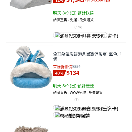
12
%
(
$1343.00/1個
)
明天 8/9 (日)
預計送達
酷澎直售 ∙ 免運 ∙ 免費退貨
(
575
)
满 $1,500 再省 $75 (王道卡)
兔耳朵溫暖舒適倉鼠窩保暖窩, 藍色, 1
個
首購折扣價
$224
$134
40
%
明天 8/9 (日)
預計送達
酷澎直售 ∙ WOW免運 ∙ 免費退貨
(
3
)
满 $1,500 再省 $75 (王道卡)
$5 酷澎幣回饋