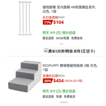
寵物圍欄 室內圍欄 AB款圍欄延長件,
白色, 1個
折扣後價格
$360
$104
71
%
明天 8/9 (日)
預計送達
酷澎直售 ∙ WOW免運 ∙ 免費退貨
(
1
)
满 $1,500 再省 $75 (王道卡)
REDPUPPY 賽琳娜寵物階梯 3階 灰色,
1個
首購折扣價
$654
$454
30
%
(
$454.00/1個
)
明天 8/9 (日)
預計送達
酷澎直售 ∙ 免運 ∙ 免費退貨
(
4363
)