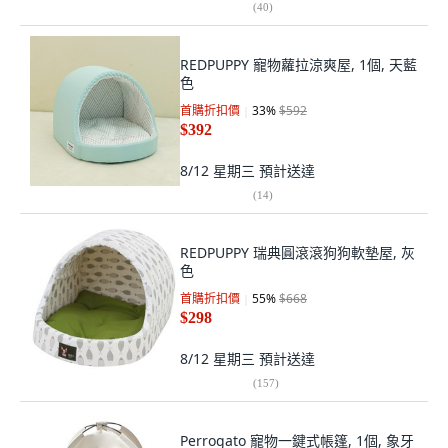
(
40
)
REDPUPPY 寵物蘿拉涼爽屋, 1個, 天藍
色
首購折扣價
33
%
$592
$392
8/12 星期三
預計送達
(
14
)
REDPUPPY 瑞典圓滾滾狗狗軟墊屋, 灰
色
首購折扣價
55
%
$668
$298
8/12 星期三
預計送達
(
157
)
Perrogato 寵物一鍵式帳篷, 1個, 象牙