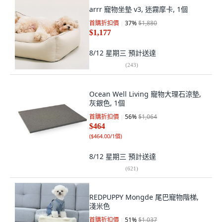
arrr 寵物坐墊 v3, 迷霧摩卡, 1個
首購折扣價
37
%
$1,880
$1,177
8/12 星期三
預計送達
(
243
)
Ocean Well Living 寵物大理石涼墊,
灰銀色, 1個
首購折扣價
56
%
$1,064
$464
(
$464.00/1個
)
8/12 星期三
預計送達
(
621
)
REDPUPPY Mongde 尾巴寵物階梯,
淺米色
首購折扣價
51
%
$1,037