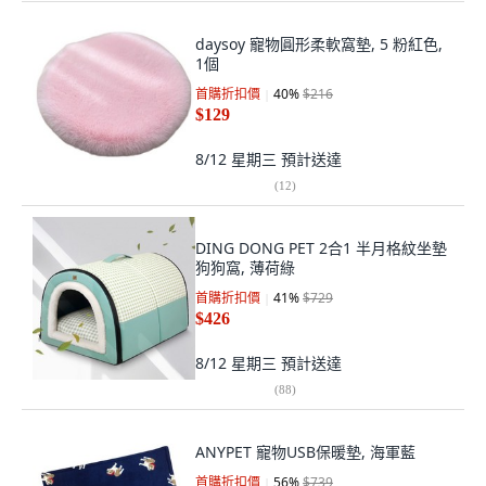
daysoy 寵物圓形柔軟窩墊, 5 粉紅色,
1個
首購折扣價
40
%
$216
$129
8/12 星期三
預計送達
(
12
)
DING DONG PET 2合1 半月格紋坐墊
狗狗窩, 薄荷綠
首購折扣價
41
%
$729
$426
8/12 星期三
預計送達
(
88
)
ANYPET 寵物USB保暖墊, 海軍藍
首購折扣價
56
%
$739