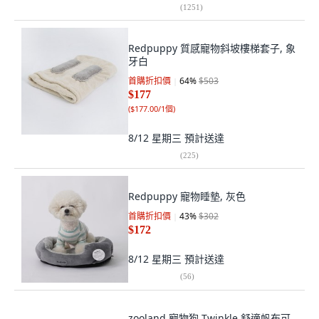
(
1251
)
Redpuppy 質感寵物斜坡樓梯套子, 象
牙白
首購折扣價
64
%
$503
$177
(
$177.00/1個
)
8/12 星期三
預計送達
(
225
)
Redpuppy 寵物睡墊, 灰色
首購折扣價
43
%
$302
$172
8/12 星期三
預計送達
(
56
)
zooland 寵物狗 Twinkle 舒適帆布可