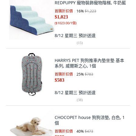
REDPUPPY 寵物裝飾寵物階梯, 牛奶藍
首購折扣價
16
%
$1,223
$1,023
(
$1023.00/1個
)
8/12 星期三
預計送達
(
15
)
HARRYS PET 狗狗推車內墊坐墊 基本
系列, 威爾斯之心, 1個
首購折扣價
25
%
$783
$583
8/12 星期三
預計送達
(
38
)
CHOCOPET house 狗狗涼墊, 白色, 1
個
首購折扣價
40
%
$473