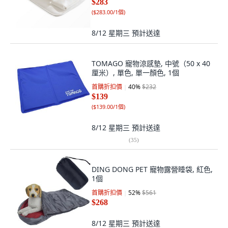
$283
(
$283.00/1個
)
8/12 星期三
預計送達
TOMAGO 寵物涼感墊, 中號（50 x 40
厘米）, 單色, 單一顏色, 1個
首購折扣價
40
%
$232
$139
(
$139.00/1個
)
8/12 星期三
預計送達
(
35
)
DING DONG PET 寵物露營睡袋, 紅色,
1個
首購折扣價
52
%
$561
$268
8/12 星期三
預計送達