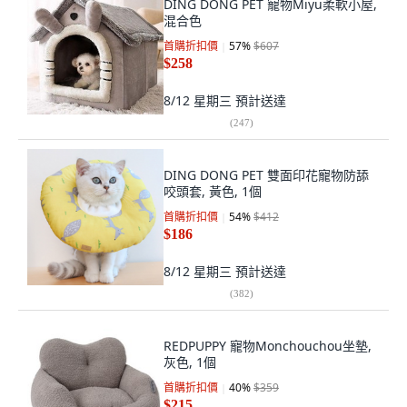
DING DONG PET 寵物Miyu柔軟小屋,
混合色
首購折扣價
57
%
$607
$258
8/12 星期三
預計送達
(
247
)
DING DONG PET 雙面印花寵物防舔
咬頭套, 黃色, 1個
首購折扣價
54
%
$412
$186
8/12 星期三
預計送達
(
382
)
REDPUPPY 寵物Monchouchou坐墊,
灰色, 1個
首購折扣價
40
%
$359
$215