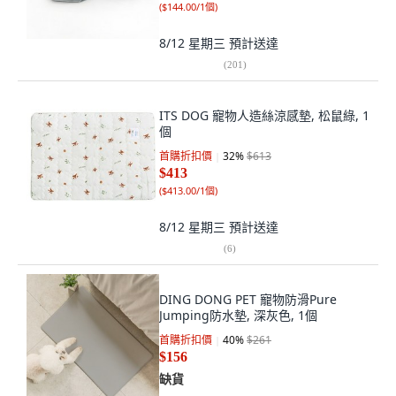
(
$144.00/1個
)
8/12 星期三
預計送達
(
201
)
ITS DOG 寵物人造絲涼感墊, 松鼠綠, 1
個
首購折扣價
32
%
$613
$413
(
$413.00/1個
)
8/12 星期三
預計送達
(
6
)
DING DONG PET 寵物防滑Pure
Jumping防水墊, 深灰色, 1個
首購折扣價
40
%
$261
$156
缺貨