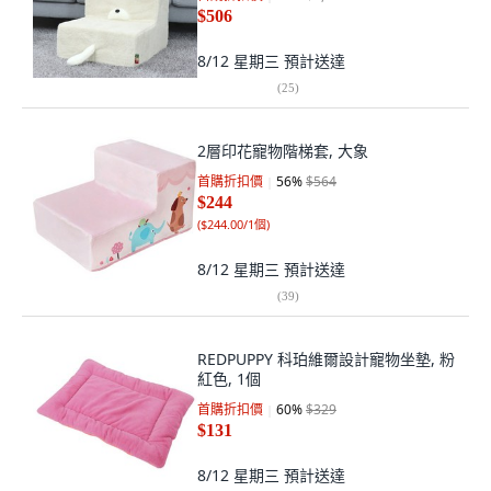
$506
8/12 星期三
預計送達
(
25
)
2層印花寵物階梯套, 大象
首購折扣價
56
%
$564
$244
(
$244.00/1個
)
8/12 星期三
預計送達
(
39
)
REDPUPPY 科珀維爾設計寵物坐墊, 粉
紅色, 1個
首購折扣價
60
%
$329
$131
8/12 星期三
預計送達