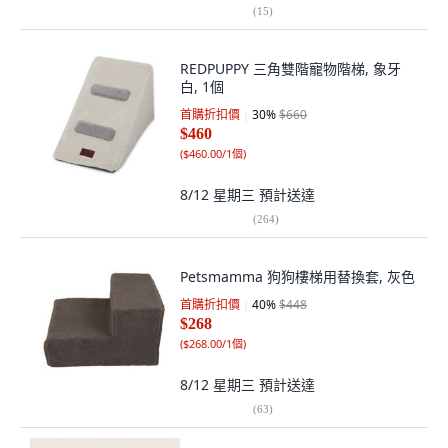
(
15
)
REDPUPPY 三角雙階寵物階梯, 象牙
白, 1個
首購折扣價
30
%
$660
$460
(
$460.00/1個
)
8/12 星期三
預計送達
(
264
)
Petsmamma 狗狗樓梯用替換套, 灰色
首購折扣價
40
%
$448
$268
(
$268.00/1個
)
8/12 星期三
預計送達
(
63
)