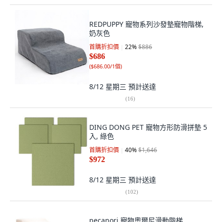
REDPUPPY 寵物系列沙發墊寵物階梯,
奶灰色
首購折扣價
22
%
$886
$686
(
$686.00/1個
)
8/12 星期三
預計送達
(
16
)
DING DONG PET 寵物方形防滑拼墊 5
入, 綠色
首購折扣價
40
%
$1,646
$972
8/12 星期三
預計送達
(
102
)
pecanori 寵物奧爾尼滑動階梯