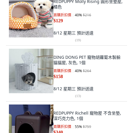
REDPUPPY Molly Rising 圓形坐墊屋,
橘色
首購折扣價
40
%
$216
$129
8/12 星期三
預計送達
(
19
)
DING DONG PET 寵物胡蘿蔔木製躲
貓貓屋, 灰色, 1個
首購折扣價
40
%
$264
$158
8/12 星期三
預計送達
(
13
)
REDPUPPY Richell 寵物屋 不含坐墊,
深巧克力色, 1個
首購折扣價
55
%
$759
$340