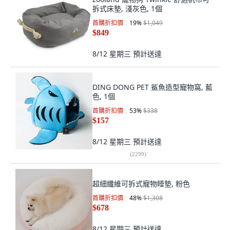
拆式床墊, 淺灰色, 1個
首購折扣價
19
%
$1,049
$849
8/12 星期三
預計送達
DING DONG PET 鯊魚造型寵物窩, 藍
色, 1個
首購折扣價
53
%
$338
$157
8/12 星期三
預計送達
(
2299
)
超細纖維可拆式寵物睡墊, 粉色
首購折扣價
48
%
$1,308
$678
8/12 星期三
預計送達