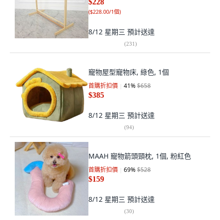
$228
(
$228.00/1個
)
8/12 星期三
預計送達
(
231
)
寵物屋型寵物床, 綠色, 1個
首購折扣價
41
%
$658
$385
8/12 星期三
預計送達
(
94
)
MAAH 寵物箭頭頸枕, 1個, 粉紅色
首購折扣價
69
%
$528
$159
8/12 星期三
預計送達
(
30
)