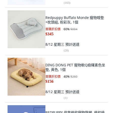
(
163
)
Redpuppy Buffalo Monde 寵物睡墊
+枕頭組, 粉彩灰, 1個
首購折扣價
60
%
$884
$345
8/12 星期三
預計送達
(
28
)
DING DONG PET 寵物軟Q麻糬素色坐
墊, 黃色, 1個
首購折扣價
40
%
$260
$156
8/12 星期三
預計送達
(
1
)
REDPUPPY 倫敦格紋寵物階梯, 格紋綠