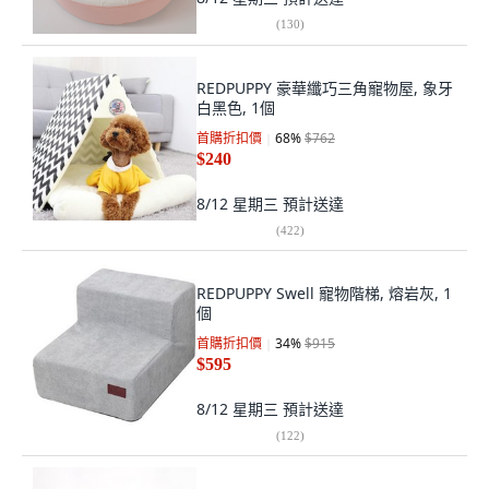
(
130
)
REDPUPPY 豪華纖巧三角寵物屋, 象牙
白黑色, 1個
首購折扣價
68
%
$762
$240
8/12 星期三
預計送達
(
422
)
REDPUPPY Swell 寵物階梯, 熔岩灰, 1
個
首購折扣價
34
%
$915
$595
8/12 星期三
預計送達
(
122
)