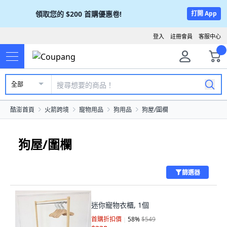
領取您的
$200
首購優惠卷!
打開 App
登入
註冊會員
客服中心
全部
酷澎首頁
火箭跨境
寵物用品
狗用品
狗屋/圍欄
狗屋/圍欄
篩選器
迷你寵物衣櫃, 1個
首購折扣價
58
%
$549