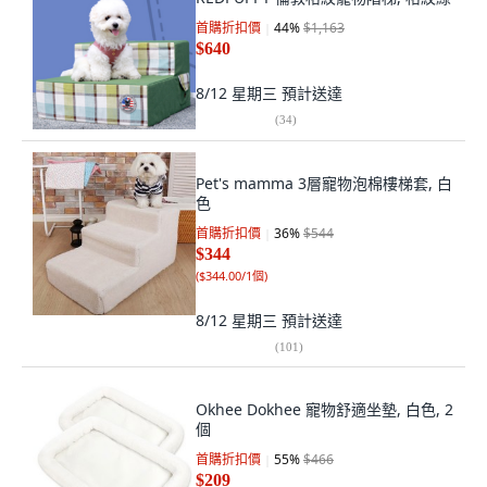
首購折扣價
44
%
$1,163
$640
8/12 星期三
預計送達
(
34
)
Pet's mamma 3層寵物泡棉樓梯套, 白
色
首購折扣價
36
%
$544
$344
(
$344.00/1個
)
8/12 星期三
預計送達
(
101
)
Okhee Dokhee 寵物舒適坐墊, 白色, 2
個
首購折扣價
55
%
$466
$209