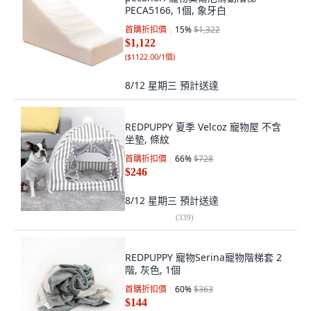
PECA5166, 1個, 象牙白
首購折扣價
15
%
$1,322
$1,122
(
$1122.00/1個
)
8/12 星期三
預計送達
REDPUPPY 夏季 Velcoz 寵物屋 不含
坐墊, 條紋
首購折扣價
66
%
$728
$246
8/12 星期三
預計送達
(
339
)
REDPUPPY 寵物Serina寵物階梯套 2
階, 灰色, 1個
首購折扣價
60
%
$363
$144