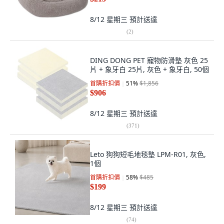
8/12 星期三
預計送達
(
2
)
DING DONG PET 寵物防滑墊 灰色 25
片 + 象牙白 25片, 灰色 + 象牙白, 50個
首購折扣價
51
%
$1,856
$906
8/12 星期三
預計送達
(
371
)
Leto 狗狗短毛地毯墊 LPM-R01, 灰色,
1個
首購折扣價
58
%
$485
$199
8/12 星期三
預計送達
(
74
)