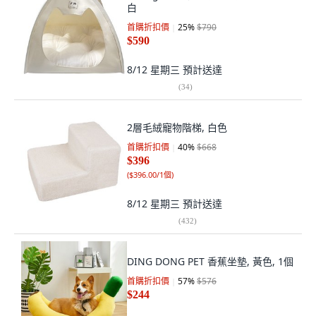
白
首購折扣價
25
%
$790
$590
8/12 星期三
預計送達
(
34
)
2層毛絨寵物階梯, 白色
首購折扣價
40
%
$668
$396
(
$396.00/1個
)
8/12 星期三
預計送達
(
432
)
DING DONG PET 香蕉坐墊, 黃色, 1個
首購折扣價
57
%
$576
$244