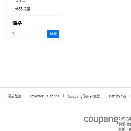
青少年
幼兒/兒童
價格
$
~
搜尋
Investor Relations
關於酷澎
Coupang使用者條款
退換貨政策
公司名
聯繫地址
統編：91