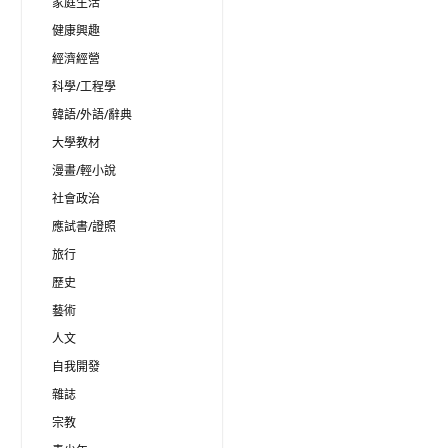
家庭生活
健康興趣
經濟經營
科學/工程學
韓語/外語/辭典
大學教材
漫畫/輕小說
社會政治
應試書/證照
旅行
歷史
藝術
人文
自我開發
雜誌
宗教