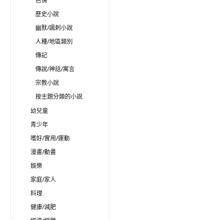
色情
歷史小說
幽默/諷刺小說
人種/地區類別
傳記
傳說/神話/寓言
宗教小說
按主題分類的小說
幼兒童
青少年
嗜好/實用/運動
漫畫/動畫
娛樂
家庭/家人
料理
健康/減肥