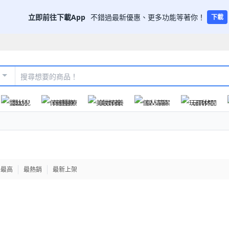
立即前往下載App
不錯過最新優惠、更多功能等著你！
下載
嬰幼兒
保健醫療
美妝保養
個人清潔
玩具休閒
格最高
最熱銷
最新上架