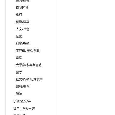
經濟/經營
自我開發
旅行
藝術/建築
人文/社會
歷史
科學/數學
工程學/技術/運輸
電腦
大學教材/專業書籍
醫學
語文學/學習/應試書
宗教/靈性
雜誌
小說/散文/詩
國中小學參考書