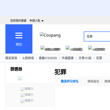
加到我的最愛
申請入駐
全部
類別
爸氣父親節
火箭速配
火箭跨境
酷澎首頁
火箭跨境
書籍/CD/DVD
外國圖書
文學/小說
犯罪
篩選器
犯罪
酷澎評分排名
價格最低
價
僅顯示
僅顯示
僅顯示