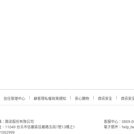
信任管理中心
顧客隱私權政策通知
安心購物
資訊安全
資訊安
稱：酷澎股份有限公司
客服中心：0809-088-
：11049 台北市信義區信義路五段7號13樓之1
電子郵件：help_tw
002999