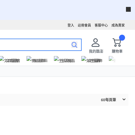
登入
註冊會員
客服中心
成為賣家
我的酷澎
購物車
文具圖書
食品飲料
生活用品
女性服飾
運動戶外
60
每頁筆