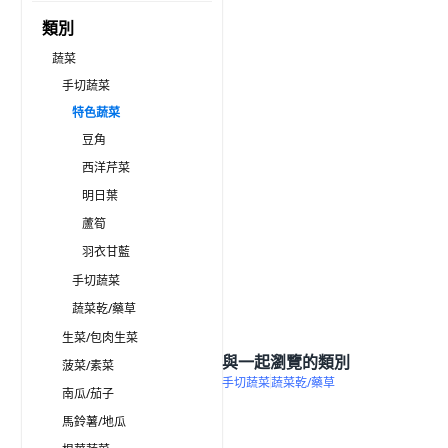
類別
蔬菜
手切蔬菜
特色蔬菜
豆角
西洋芹菜
明日葉
蘆筍
羽衣甘藍
手切蔬菜
蔬菜乾/藥草
生菜/包肉生菜
與一起瀏覽的類別
菠菜/素菜
手切蔬菜
蔬菜乾/藥草
南瓜/茄子
馬鈴薯/地瓜