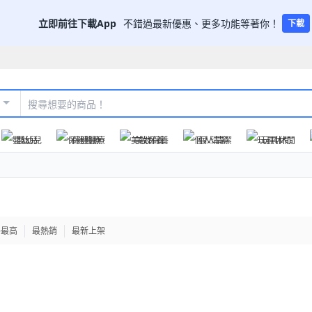
立即前往下載App
不錯過最新優惠、更多功能等著你！
下載
嬰幼兒
保健醫療
美妝保養
個人清潔
玩具休閒
格最高
最熱銷
最新上架