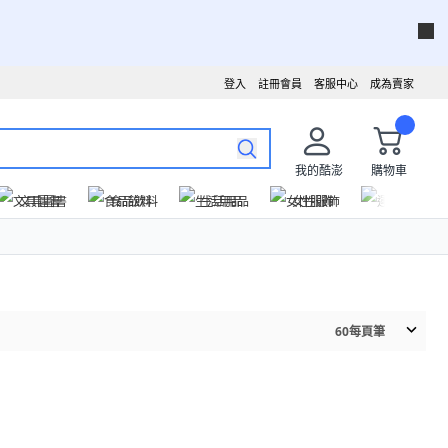
登入
註冊會員
客服中心
成為賣家
我的酷澎
購物車
文具圖書
食品飲料
生活用品
女性服飾
運動戶外
60
每頁筆