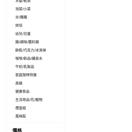
水產/乾魚
泡菜/小菜
米/雜糧
烘培
幼兒/兒童
腸/調味/醬料類
餅乾/巧克力/冰淇淋
咖啡/飲品/礦泉水
牛奶/乳製品
家庭限時特價
高級
健康食品
生活用品/花/寵物
禮盒組
風味館
價格