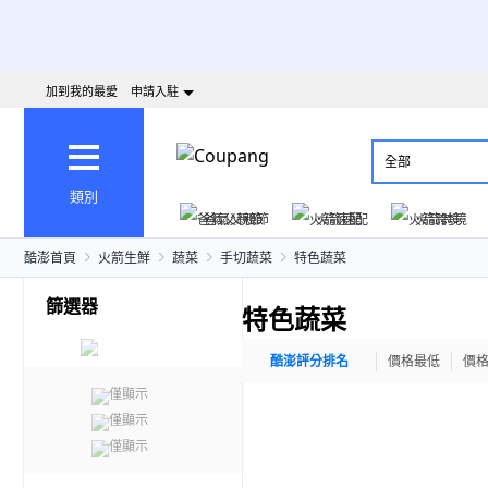
加到我的最愛
申請入駐
全部
類別
爸氣父親節
火箭速配
火箭跨境
酷澎首頁
火箭生鮮
蔬菜
手切蔬菜
特色蔬菜
篩選器
特色蔬菜
酷澎評分排名
價格最低
價
僅顯示
僅顯示
僅顯示