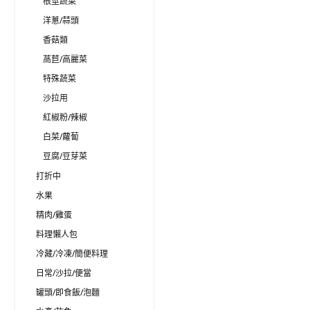
根莖蔬菜
洋蔥/蒜頭
香菇類
萵苣/高麗菜
特殊蔬菜
沙拉用
紅椒粉/辣椒
白菜/蘿蔔
豆腐/豆芽菜
打折中
水果
精肉/雞蛋
料理懶人包
冷藏/冷凍/簡便料理
日常/沙拉/便當
罐頭/即食飯/泡麵