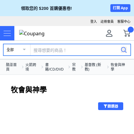
領取您的
$200
首購優惠卷!
打開 App
登入
註冊會員
客服中心
全部
酷澎首
火箭跨
書
宗
基督教 (新
牧會與神
頁
境
籍/CD/DVD
教
教)
學
牧會與神學
篩選器