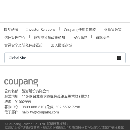
Investor Relations
關於酷澎
Coupang使用者條款
退換貨政策
信任管理中心
顧客隱私權政策通知
安心購物
資訊安全
資訊安全及隱私保護認證
加入酷澎商城
Global Site
公司名稱：酷澎股份有限公司
聯繫地址：11049 台北市信義區信義路五段7號13樓之1
統編：91002999
客服中心：0809-088-810 (免費) / 02-5592-7298
電子郵件：help_tw@coupang.com
©Coupang Taiwan Co., Ltd. 保留所有權利。
本網站上顯示的所有商標、標誌和服務標誌均為酷澎股份有限公司和/或其在美國和其