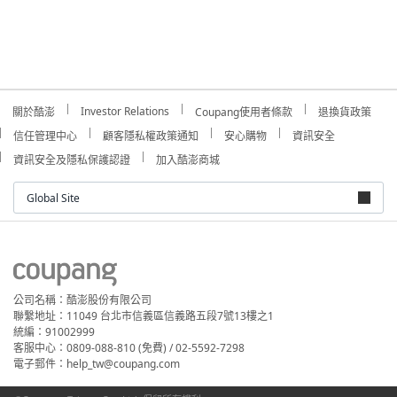
Investor Relations
關於酷澎
Coupang使用者條款
退換貨政策
信任管理中心
顧客隱私權政策通知
安心購物
資訊安全
資訊安全及隱私保護認證
加入酷澎商城
Global Site
公司名稱：酷澎股份有限公司
聯繫地址：11049 台北市信義區信義路五段7號13樓之1
統編：91002999
客服中心：0809-088-810 (免費) / 02-5592-7298
電子郵件：help_tw@coupang.com