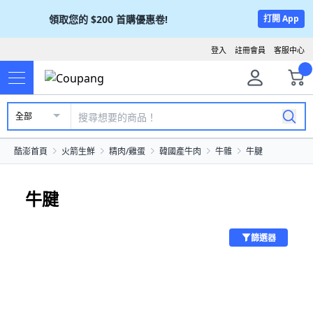
領取您的
$200
首購優惠卷!
打開 App
登入
註冊會員
客服中心
全部
酷澎首頁
火箭生鮮
精肉/雞蛋
韓國產牛肉
牛雜
牛腱
牛腱
篩選器