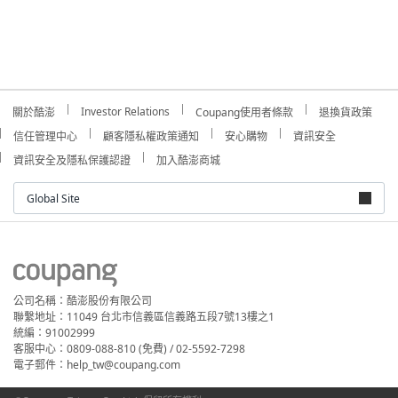
Investor Relations
關於酷澎
Coupang使用者條款
退換貨政策
信任管理中心
顧客隱私權政策通知
安心購物
資訊安全
資訊安全及隱私保護認證
加入酷澎商城
Global Site
公司名稱：酷澎股份有限公司
聯繫地址：11049 台北市信義區信義路五段7號13樓之1
統編：91002999
客服中心：0809-088-810 (免費) / 02-5592-7298
電子郵件：help_tw@coupang.com