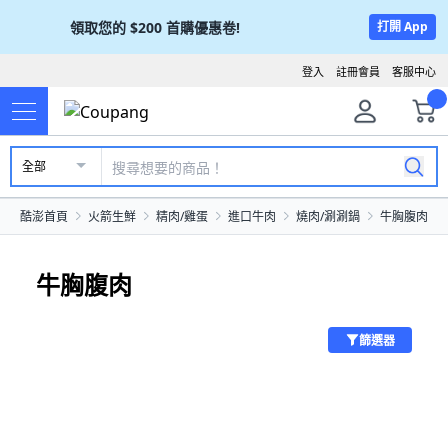
領取您的
$200
首購優惠卷!
打開 App
登入
註冊會員
客服中心
全部
酷澎首頁
火箭生鮮
精肉/雞蛋
進口牛肉
燒肉/涮涮鍋
牛胸腹肉
牛胸腹肉
篩選器