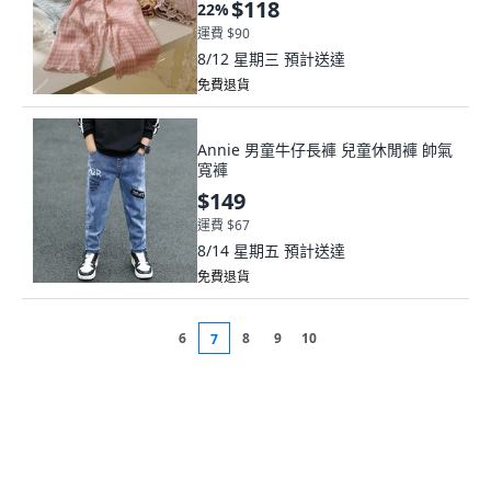
$118
22
%
運費 $90
8/12 星期三
預計送達
免費退貨
Annie 男童牛仔長褲 兒童休閒褲 帥氣
寬褲
$149
運費 $67
8/14 星期五
預計送達
免費退貨
6
8
9
10
7