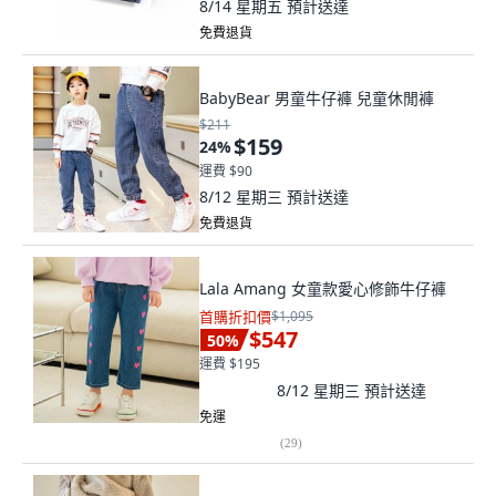
8/14 星期五
預計送達
免費退貨
BabyBear 男童牛仔褲 兒童休閒褲
$211
$159
24
%
運費 $90
8/12 星期三
預計送達
免費退貨
Lala Amang 女童款愛心修飾牛仔褲
首購折扣價
$1,095
$547
50
%
運費 $195
8/12 星期三
預計送達
免運
(
29
)