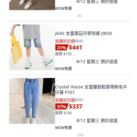
8/12 星期三
預計送達
WOW免運
(
6
)
jkids 女童康茲丹寧短褲 J9035
首購折扣價
$641
$441
31
%
運費 $195
8/12 星期三
預計送達
WOW免運
Crystal House 女童腰部鬆緊帶刷毛牛
仔褲 P167
首購折扣價
$787
$337
57
%
運費 $195
8/12 星期三
預計送達
WOW免運
(
16
)