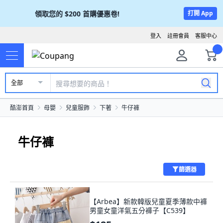
領取您的
$200
首購優惠卷!
打開 App
登入
註冊會員
客服中心
全部
酷澎首頁
母嬰
兒童服飾
下著
牛仔褲
牛仔褲
篩選器
【Arbea】新款韓版兒童夏季薄款中褲
男童女童洋氣五分褲子【C539】