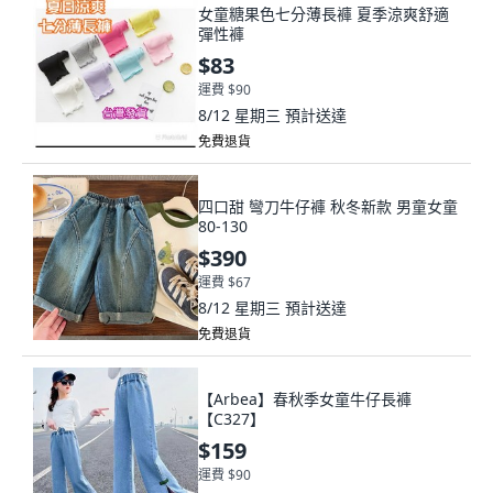
女童糖果色七分薄長褲 夏季涼爽舒適
彈性褲
$83
運費 $90
8/12 星期三
預計送達
免費退貨
四口甜 彎刀牛仔褲 秋冬新款 男童女童
80-130
$390
運費 $67
8/12 星期三
預計送達
免費退貨
【Arbea】春秋季女童牛仔長褲
【C327】
$159
運費 $90