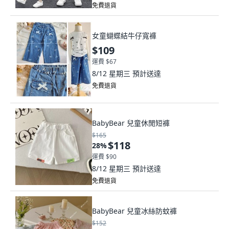
免費退貨
女童蝴蝶結牛仔寬褲
$109
運費 $67
8/12 星期三
預計送達
免費退貨
BabyBear 兒童休閒短褲
$165
$118
28
%
運費 $90
8/12 星期三
預計送達
免費退貨
BabyBear 兒童冰絲防蚊褲
$152