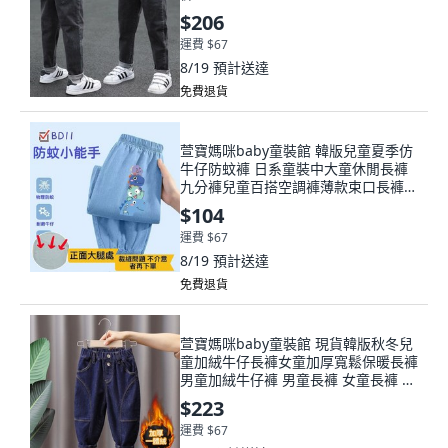
$206
運費 $67
8/19
預計送達
免費退貨
萱寶媽咪baby童裝館 韓版兒童夏季仿
牛仔防蚊褲 日系童裝中大童休閒長褲
九分褲兒童百搭空調褲薄款束口長褲寬
鬆透氣防蚊彈力褲 萱寶媽咪
$104
運費 $67
8/19
預計送達
免費退貨
萱寶媽咪baby童裝館 現貨韓版秋冬兒
童加絨牛仔長褲女童加厚寬鬆保暖長褲
男童加絨牛仔褲 男童長褲 女童長褲 兒
童長褲 兒童加絨褲 牛仔褲童褲童裝
$223
運費 $67