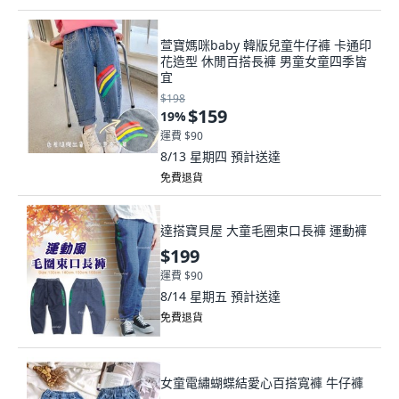
萱寶媽咪baby 韓版兒童牛仔褲 卡通印
花造型 休閒百搭長褲 男童女童四季皆
宜
$198
$159
19
%
運費 $90
8/13 星期四
預計送達
免費退貨
達搭寶貝屋 大童毛圈束口長褲 運動褲
$199
運費 $90
8/14 星期五
預計送達
免費退貨
女童電繡蝴蝶結愛心百搭寬褲 牛仔褲