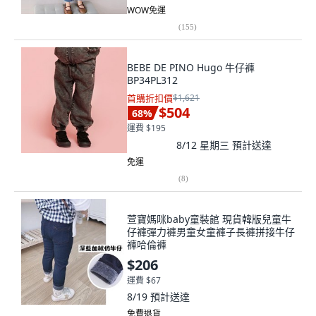
WOW免運
(
155
)
BEBE DE PINO Hugo 牛仔褲
BP34PL312
首購折扣價
$1,621
$504
68
%
運費 $195
8/12 星期三
預計送達
免運
(
8
)
萱寶媽咪baby童裝館 現貨韓版兒童牛
仔褲彈力褲男童女童褲子長褲拼接牛仔
褲哈倫褲
$206
運費 $67
8/19
預計送達
免費退貨