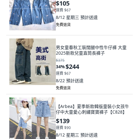
$105
運費 $67
8/12 星期三
預計送達
免費退貨
男女童春秋工裝闊腿中性牛仔褲 大童
2025新款兒童直筒長褲子
$375
$244
34
%
運費 $67
8/22
預計送達
免費退貨
【Arbea】夏季新款韓版童裝小女孩牛
仔中大童愛心刺繡寶寶褲子【C828】
$139
運費 $90
8/12 星期三
預計送達