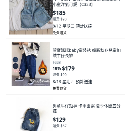
小童洋氣可愛【C333】
$185
運費 $90
8/12 星期三
預計送達
免費退貨
萱寶媽咪baby童裝館 韓版秋冬兒童加
絨牛仔長褲
$223
$179
19
%
運費 $90
8/13 星期四
預計送達
免費退貨
男童牛仔短褲 卡車圖案 夏季休閒五分
褲
$129
運費 $67