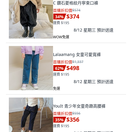
C 鑽石菱格紋丹寧束口褲
首購折扣價
$574
$374
34
%
運費 $195
8/12 星期三
預計送達
WOW免運
Lalaamang 女童可愛寬褲
首購折扣價
$1,337
$498
62
%
運費 $195
8/12 星期三
預計送達
免運
YouIt 青少年女童奇趣高腰褲
首購折扣價
$556
$356
35
%
運費 $195