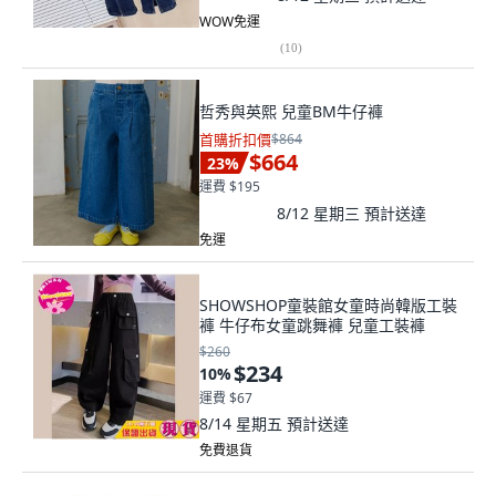
WOW免運
(
10
)
哲秀與英熙 兒童BM牛仔褲
首購折扣價
$864
$664
23
%
運費 $195
8/12 星期三
預計送達
免運
SHOWSHOP童裝館女童時尚韓版工裝
褲 牛仔布女童跳舞褲 兒童工裝褲
$260
$234
10
%
運費 $67
8/14 星期五
預計送達
免費退貨