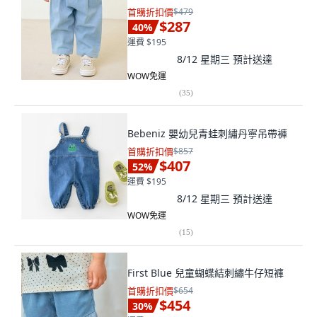
首購折扣價
$479
$287
40
%
運費 $195
8/12 星期三
預計送達
WOW免運
(
35
)
Bebeniz 嬰幼兒青蛙刺繡丹寧吊帶褲
首購折扣價
$857
$407
52
%
運費 $195
8/12 星期三
預計送達
WOW免運
(
15
)
First Blue 兒童蝴蝶結刺繡牛仔短褲
首購折扣價
$654
$454
30
%