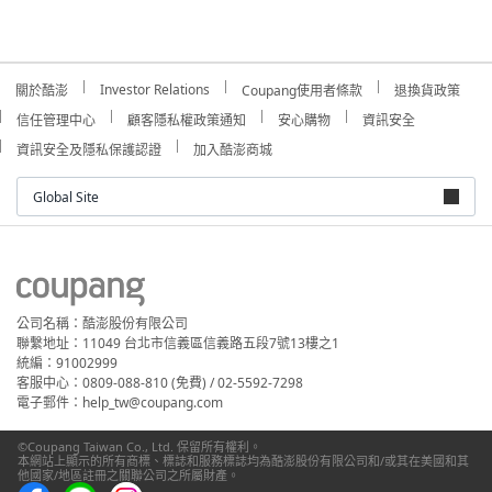
Investor Relations
關於酷澎
Coupang使用者條款
退換貨政策
信任管理中心
顧客隱私權政策通知
安心購物
資訊安全
資訊安全及隱私保護認證
加入酷澎商城
Global Site
公司名稱：酷澎股份有限公司
聯繫地址：11049 台北市信義區信義路五段7號13樓之1
統編：91002999
客服中心：0809-088-810 (免費) / 02-5592-7298
電子郵件：help_tw@coupang.com
©Coupang Taiwan Co., Ltd. 保留所有權利。
本網站上顯示的所有商標、標誌和服務標誌均為酷澎股份有限公司和/或其在美國和其
他國家/地區註冊之關聯公司之所屬財產。