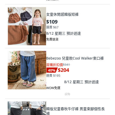
女童休閒感韓版短褲
$109
運費 $67
8/12 星期三
預計送達
免費退貨
Bebezoo 兒童款Cool Walker束口褲
首購折扣價
$341
$204
40
%
運費 $195
8/12 星期三
預計送達
WOW免運
(
23
)
韓版兒童春秋牛仔褲 男童束腳個性長
褲