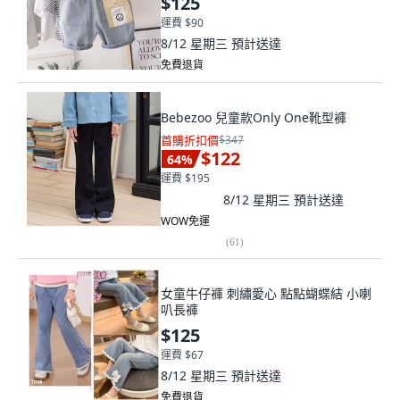
$125
運費 $90
8/12 星期三
預計送達
免費退貨
Bebezoo 兒童款Only One靴型褲
首購折扣價
$347
$122
64
%
運費 $195
8/12 星期三
預計送達
WOW免運
(
61
)
女童牛仔褲 刺繡愛心 點點蝴蝶結 小喇
叭長褲
$125
運費 $67
8/12 星期三
預計送達
免費退貨