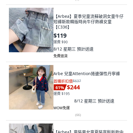
【Arbea】夏季兒童流蘇破洞女童牛仔
短褲新款韓版時尚牛仔熱褲女童
【C336】
$119
運費 $90
8/12 星期三
預計送達
免費退貨
Arbe 兒童Attention捲邊彈性丹寧褲
首購折扣價
$637
$244
61
%
運費 $195
8/12 星期三
預計送達
WOW免運
(
66
)
【Arbea】童裝男女童夏裝寬鬆新款中