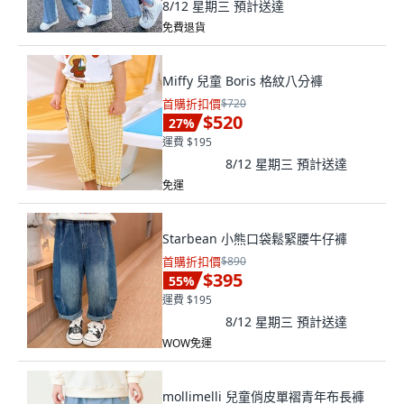
8/12 星期三
預計送達
免費退貨
Miffy 兒童 Boris 格紋八分褲
首購折扣價
$720
$520
27
%
運費 $195
8/12 星期三
預計送達
免運
Starbean 小熊口袋鬆緊腰牛仔褲
首購折扣價
$890
$395
55
%
運費 $195
8/12 星期三
預計送達
WOW免運
mollimelli 兒童俏皮單褶青年布長褲