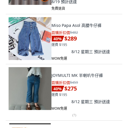
8/19
預計送達
免費退貨
Miso Papa Asol 高腰牛仔褲
首購折扣價
$482
$289
40
%
運費 $195
8/12 星期三
預計送達
WOW免運
JOYMULTI MK 半喇叭牛仔褲
首購折扣價
$459
$275
40
%
運費 $195
8/12 星期三
預計送達
WOW免運
(
7
)