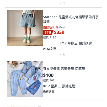
(
13
)
Starbean 兒童爆米花刺繡鬆緊帶丹寧
短褲
首購折扣價
$539
$339
37
%
運費 $195
8/12 星期三
預計送達
WOW免運
(
11
)
春夏薄長褲 男童長褲 防蚊褲
$100
運費 $67
8/12 星期三
預計送達
免費退貨