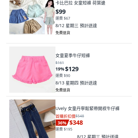
卡比巴拉 女童短褲 荷葉邊
$99
運費 $67
8/12 星期三
預計送達
免費退貨
女童夏季牛仔短褲
$161
$129
19
%
運費 $90
8/13 星期四
預計送達
免費退貨
Uvely 女童丹寧鬆緊帶開衩牛仔褲
首購折扣價
$548
$348
36
%
運費 $195
8/12 星期三
預計送達