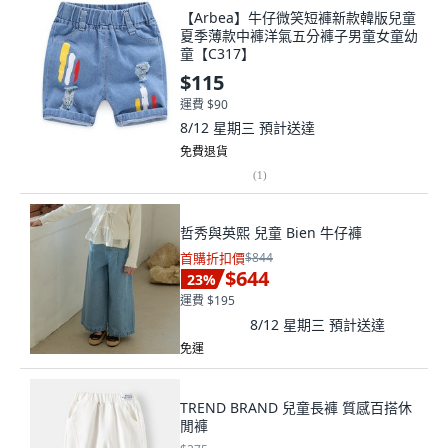
【Arbea】牛仔微笑短褲新款韓版兒童
夏季薄款中褲洋氣五分褲子男童女童幼
童【C317】
$115
運費 $90
8/12 星期三
預計送達
免費退貨
(
1
)
哲秀與英熙 兒童 Bien 牛仔褲
首購折扣價
$844
$644
23
%
運費 $195
8/12 星期三
預計送達
免運
TREND BRAND 兒童長褲 質感百搭休
閒褲