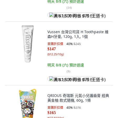
明天 8/8 (六)
預計送達
(
14
)
满 $1,500 再省 $75 (王道卡)
Vussen 台灣公司貨 H Toothpaste 維
森H牙膏, 120g, 1入, 1個
首購折扣價
40
%
$245
$147
(
$12.25/10g
)
明天 8/8 (六)
預計送達
(
9
)
满 $1,500 再省 $75 (王道卡)
QRIOUS 奇瑞斯 元氣小兒護齒膏 經典
黃金柚 款式隨機, 60g, 1條
首購折扣價
40
%
$276
$165
(
$27.50/10g
)