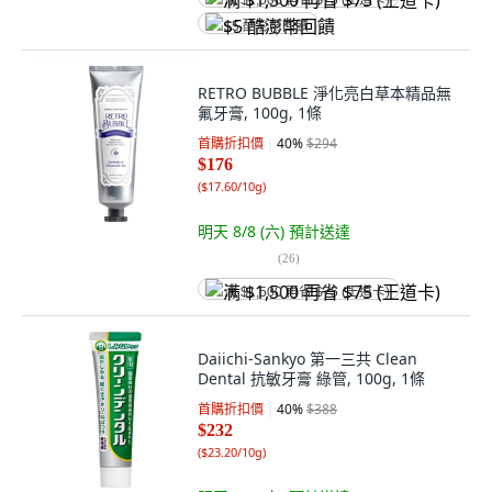
满 $1,500 再省 $75 (王道卡)
$5 酷澎幣回饋
RETRO BUBBLE 淨化亮白草本精品無
氟牙膏, 100g, 1條
首購折扣價
40
%
$294
$176
(
$17.60/10g
)
明天 8/8 (六)
預計送達
(
26
)
满 $1,500 再省 $75 (王道卡)
Daiichi-Sankyo 第一三共 Clean
Dental 抗敏牙膏 綠管, 100g, 1條
首購折扣價
40
%
$388
$232
(
$23.20/10g
)