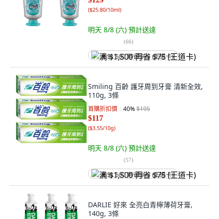
(
$25.80/10ml
)
明天 8/8 (六)
預計送達
(
66
)
满 $1,500 再省 $75 (王道卡)
Smiling 百齡 護牙周到牙膏 清新全效,
110g, 3條
首購折扣價
40
%
$195
$117
(
$3.55/10g
)
明天 8/8 (六)
預計送達
(
57
)
满 $1,500 再省 $75 (王道卡)
DARLIE 好來 全亮白青檸薄荷牙膏,
140g, 3條