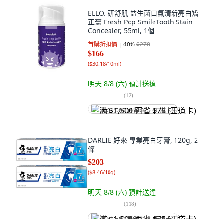
ELLO. 研舒肌 益生菌口氣清新亮白矯
正膏 Fresh Pop SmileTooth Stain
Concealer, 55ml, 1個
首購折扣價
40
%
$278
$166
(
$30.18/10ml
)
明天 8/8 (六)
預計送達
(
12
)
满 $1,500 再省 $75 (王道卡)
DARLIE 好來 專業亮白牙膏, 120g, 2
條
$203
(
$8.46/10g
)
明天 8/8 (六)
預計送達
(
118
)