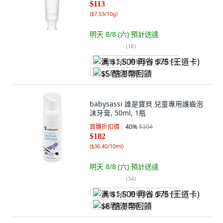
$113
(
$7.53/10g
)
明天 8/8 (六)
預計送達
(
18
)
满 $1,500 再省 $75 (王道卡)
$5 酷澎幣回饋
babysassi 誰是寶貝 兒童專用護齒泡
沫牙膏, 50ml, 1瓶
首購折扣價
40
%
$304
$182
(
$36.40/10ml
)
明天 8/8 (六)
預計送達
(
34
)
满 $1,500 再省 $75 (王道卡)
$8 酷澎幣回饋