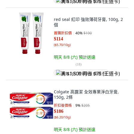
满 $1,500 再省 $75 (王道卡)
red seal 紅印 強效薄荷牙膏, 100g, 2
個
首購折扣價
40
%
$190
$114
(
$5.70/10g
)
明天 8/8 (六)
預計送達
(
18
)
满 $1,500 再省 $75 (王道卡)
Colgate 高露潔 全效專業淨白牙膏,
150g, 2條
折扣後價格
9
%
$205
$186
(
$6.20/10g
)
明天 8/8 (六)
預計送達