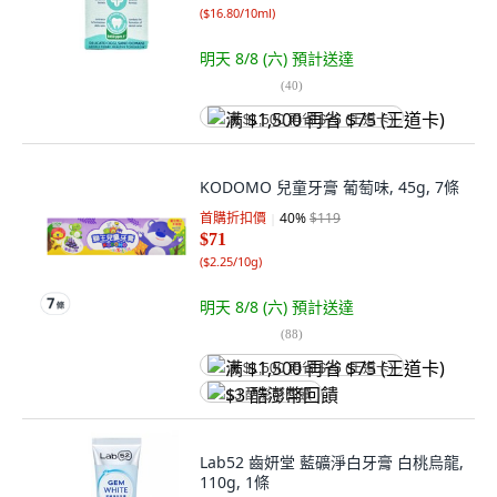
(
$16.80/10ml
)
明天 8/8 (六)
預計送達
(
40
)
满 $1,500 再省 $75 (王道卡)
KODOMO 兒童牙膏 葡萄味, 45g, 7條
首購折扣價
40
%
$119
$71
(
$2.25/10g
)
明天 8/8 (六)
預計送達
(
88
)
满 $1,500 再省 $75 (王道卡)
$3 酷澎幣回饋
Lab52 齒妍堂 藍礦淨白牙膏 白桃烏龍,
110g, 1條