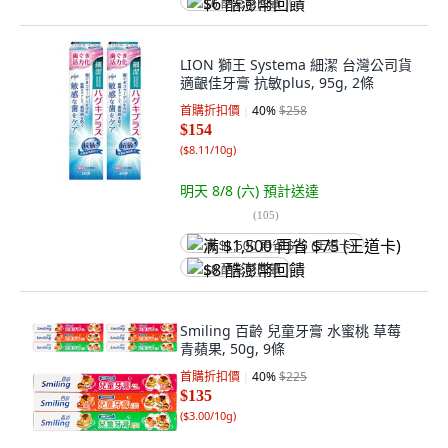
$6 酷澎幣回饋
LION 獅王 Systema 細潔 台灣公司貨
適齦佳牙膏 抗敏plus, 95g, 2條
首購折扣價
40
%
$258
$154
(
$8.11/10g
)
明天 8/8 (六)
預計送達
(
105
)
满 $1,500 再省 $75 (王道卡)
$8 酷澎幣回饋
Smiling 百齡 兒童牙膏 水蜜桃 草莓
青蘋果, 50g, 9條
首購折扣價
40
%
$225
$135
(
$3.00/10g
)