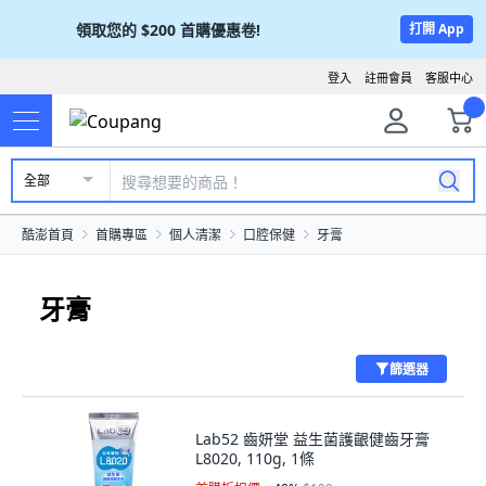
領取您的
$200
首購優惠卷!
打開 App
登入
註冊會員
客服中心
全部
酷澎首頁
首購專區
個人清潔
口腔保健
牙膏
牙膏
篩選器
Lab52 齒妍堂 益生菌護齦健齒牙膏
L8020, 110g, 1條