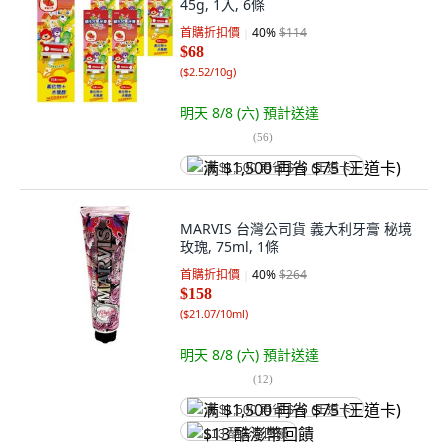
45g, 1入, 6條
首購折扣價
40
%
$114
$68
(
$2.52/10g
)
明天 8/8 (六)
預計送達
(
56
)
满 $1,500 再省 $75 (王道卡)
MARVIS 台灣公司貨 義大利牙膏 秘境
玫瑰, 75ml, 1條
首購折扣價
40
%
$264
$158
(
$21.07/10ml
)
明天 8/8 (六)
預計送達
(
12
)
满 $1,500 再省 $75 (王道卡)
$13 酷澎幣回饋