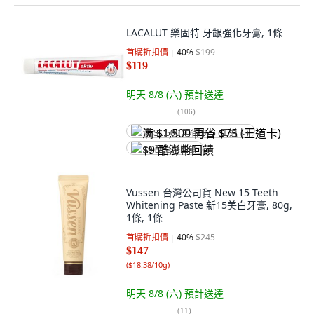
LACALUT 樂固特 牙齦強化牙膏, 1條
首購折扣價
40
%
$199
$119
明天 8/8 (六)
預計送達
(
106
)
满 $1,500 再省 $75 (王道卡)
$9 酷澎幣回饋
Vussen 台灣公司貨 New 15 Teeth
Whitening Paste 新15美白牙膏, 80g,
1條, 1條
首購折扣價
40
%
$245
$147
(
$18.38/10g
)
明天 8/8 (六)
預計送達
(
11
)