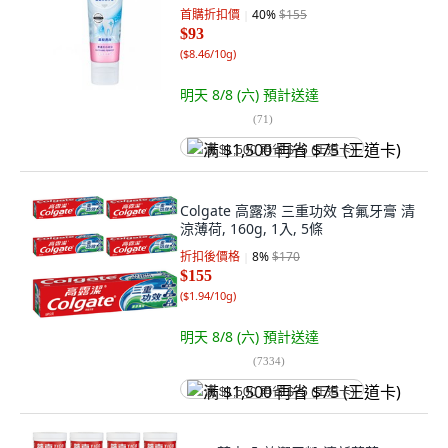
首購折扣價
40
%
$155
$93
(
$8.46/10g
)
明天 8/8 (六)
預計送達
(
71
)
满 $1,500 再省 $75 (王道卡)
Colgate 高露潔 三重功效 含氟牙膏 清
涼薄荷, 160g, 1入, 5條
折扣後價格
8
%
$170
$155
(
$1.94/10g
)
明天 8/8 (六)
預計送達
(
7334
)
满 $1,500 再省 $75 (王道卡)