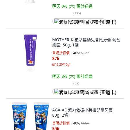
明天 8/8 (六)
預計送達
(
135
)
满 $1,500 再省 $75 (王道卡)
MOTHER-K 植萃嬰幼兒含氟牙膏 葡萄
樂園, 50g, 1條
首購折扣價
40
%
$127
$76
(
$15.20/10g
)
明天 8/8 (六)
預計送達
(
35
)
满 $1,500 再省 $75 (王道卡)
AGA-AE 波力救援小英雄兒童牙膏,
80g, 2條
首購折扣價
40
%
$161
$96