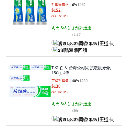
折扣後價格
6
%
$162
$152
(
$3.62/10g
)
明天 8/8 (六)
預計送達
(
1119
)
满 $1,500 再省 $75 (王道卡)
$3 酷澎幣回饋
T.KI 白人 台灣公司貨 抗敏感牙膏,
150g, 4條
首購折扣價
40
%
$230
$138
(
$2.30/10g
)
明天 8/8 (六)
預計送達
(
56
)
满 $1,500 再省 $75 (王道卡)