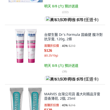
明天 8/8 (六)
預計送達
(
222
)
满 $1,500 再省 $75 (王道卡)
台塑生醫 Dr's Formula 固齒健 酸冷對
抗牙膏, 120g, 2條
首購折扣價
40
%
$210
$126
(
$5.25/10g
)
明天 8/8 (六)
預計送達
(
38
)
满 $1,500 再省 $75 (王道卡)
MARVIS 台灣公司貨 義大利精品牙膏
茴香薄荷, 2個, 25ml
首購折扣價
40
%
$216
$129