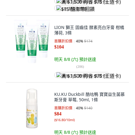
满 $1,500 再省 $75 (王道卡)
$15 酷澎幣回饋
LION 獅王 固齒佳 酵素亮白牙膏 柑橘
薄荷, 3條
首購折扣價
40
%
$174
$104
明天 8/8 (六)
預計送達
(
206
)
满 $1,500 再省 $75 (王道卡)
KU.KU Duckbill 酷咕鴨 寶寶益生菌慕
斯牙膏 草莓, 50ml, 1條
首購折扣價
40
%
$140
$84
(
$16.80/10ml
)
明天 8/8 (六)
預計送達