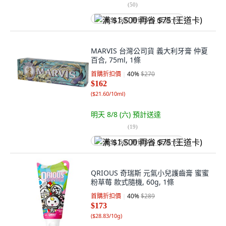
(
50
)
满 $1,500 再省 $75 (王道卡)
MARVIS 台灣公司貨 義大利牙膏 仲夏
百合, 75ml, 1條
首購折扣價
40
%
$270
$162
(
$21.60/10ml
)
明天 8/8 (六)
預計送達
(
19
)
满 $1,500 再省 $75 (王道卡)
QRIOUS 奇瑞斯 元氣小兒護齒膏 蜜蜜
粉草莓 款式隨機, 60g, 1條
首購折扣價
40
%
$289
$173
(
$28.83/10g
)