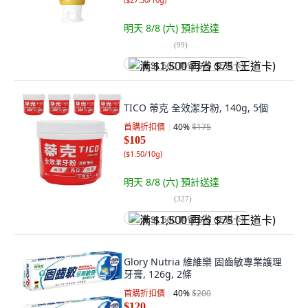
明天 8/8 (六)
預計送達
(
99
)
满 $1,500 再省 $75 (王道卡)
TICO 蒂克 全效潔牙粉, 140g, 5個
首購折扣價
40
%
$175
$105
(
$1.50/10g
)
明天 8/8 (六)
預計送達
(
327
)
满 $1,500 再省 $75 (王道卡)
Glory Nutria 維維樂 固齒敏專業護理
牙膏, 126g, 2條
首購折扣價
40
%
$200
$120