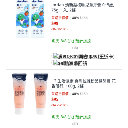
Jordan 清新荔枝味兒童牙膏 0~5歲,
75g, 1入, 2條
首購折扣價
40
%
$166
$99
(
$6.60/10g
)
明天 8/8 (六)
預計送達
(
15
)
满 $1,500 再省 $75 (王道卡)
$4 酷澎幣回饋
LG 生活健康 喜馬拉雅粉晶鹽牙膏 花
香薄荷, 100g, 2條
首購折扣價
40
%
$159
$95
(
$4.75/10g
)
明天 8/8 (六)
預計送達
(
57
)