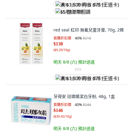
满 $1,500 再省 $75 (王道卡)
$5 酷澎幣回饋
red seal 紅印 無氟兒童牙膏, 70g, 2條
首購折扣價
40
%
$218
$130
(
$9.29/10g
)
明天 8/8 (六)
預計送達
(
11
)
满 $1,500 再省 $75 (王道卡)
牙得安 琺瑯嫊潔白牙粉, 48g, 1盒
首購折扣價
40
%
$244
$146
(
$30.42/10g
)
明天 8/8 (六)
預計送達