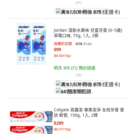
(
97
)
满 $1,500 再省 $75 (王道卡)
Jordan 清新水果味 兒童牙膏 (0~5歲)
草莓口味, 75g, 1入, 2條
首購折扣價
40
%
$166
$99
(
$6.60/10g
)
明天 8/8 (六)
預計送達
(
35
)
满 $1,500 再省 $75 (王道卡)
$4 酷澎幣回饋
Colgate 高露潔 專業潔淨 全效牙膏 膏
狀 軟管, 150g, 1入, 2條
$209
(
$6.97/10g
)