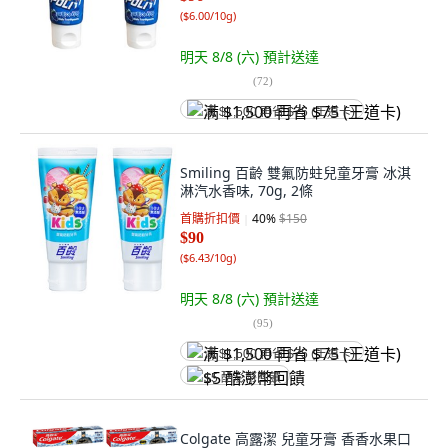
(
$6.00/10g
)
明天 8/8 (六)
預計送達
(
72
)
满 $1,500 再省 $75 (王道卡)
Smiling 百齡 雙氟防蛀兒童牙膏 冰淇
淋汽水香味, 70g, 2條
首購折扣價
40
%
$150
$90
(
$6.43/10g
)
明天 8/8 (六)
預計送達
(
95
)
满 $1,500 再省 $75 (王道卡)
$5 酷澎幣回饋
Colgate 高露潔 兒童牙膏 香香水果口