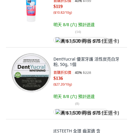
首購折扣價
40
%
$199
$119
(
$10.82/10g
)
明天 8/8 (六)
預計送達
(
14
)
满 $1,500 再省 $75 (王道卡)
DentYucral 優潔牙護 活性炭亮白牙
粉, 50g, 1個
首購折扣價
40
%
$228
$136
(
$27.20/10g
)
明天 8/8 (六)
預計送達
(
8
)
满 $1,500 再省 $75 (王道卡)
JESTEETH 全璟 齒潔適 含