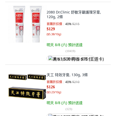
2080 Dr.Clinic 舒敏牙齦護理牙膏,
120g, 2條
首購折扣價
40
%
$215
$129
(
$5.38/10g
)
明天 8/8 (六)
預計送達
(
10419
)
满 $1,500 再省 $75 (王道卡)
天工 特效牙膏, 130g, 3條
首購折扣價
40
%
$210
$126
(
$3.23/10g
)
明天 8/8 (六)
預計送達
(
123
)