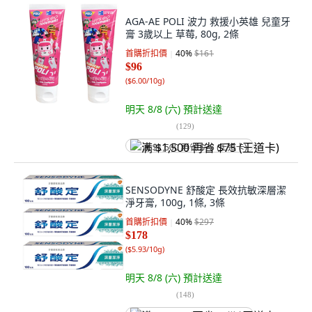
AGA-AE POLI 波力 救援小英雄 兒童牙
膏 3歲以上 草莓, 80g, 2條
首購折扣價
40
%
$161
$96
(
$6.00/10g
)
明天 8/8 (六)
預計送達
(
129
)
满 $1,500 再省 $75 (王道卡)
SENSODYNE 舒酸定 長效抗敏深層潔
淨牙膏, 100g, 1條, 3條
首購折扣價
40
%
$297
$178
(
$5.93/10g
)
明天 8/8 (六)
預計送達
(
148
)