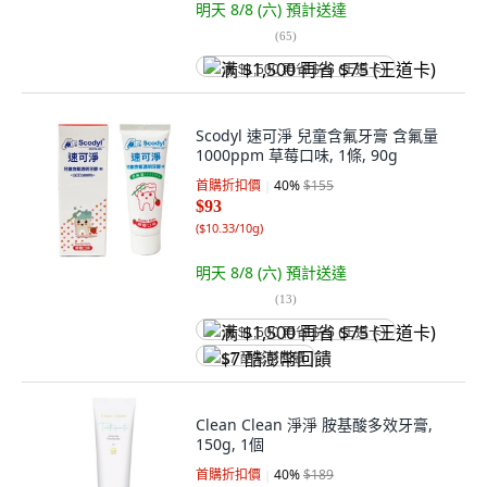
明天 8/8 (六)
預計送達
(
65
)
满 $1,500 再省 $75 (王道卡)
Scodyl 速可淨 兒童含氟牙膏 含氟量
1000ppm 草莓口味, 1條, 90g
首購折扣價
40
%
$155
$93
(
$10.33/10g
)
明天 8/8 (六)
預計送達
(
13
)
满 $1,500 再省 $75 (王道卡)
$7 酷澎幣回饋
Clean Clean 淨淨 胺基酸多效牙膏,
150g, 1個
首購折扣價
40
%
$189