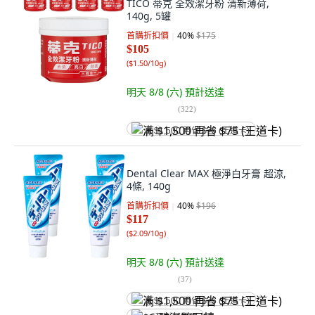
TICO 蒂克 全效潔牙粉 清新薄荷,
140g, 5罐
首購折扣價
40
%
$175
$105
(
$1.50/10g
)
明天 8/8 (六)
預計送達
(
322
)
满 $1,500 再省 $75 (王道卡)
Dental Clear MAX 極淨白牙膏 超涼,
4條, 140g
首購折扣價
40
%
$196
$117
(
$2.09/10g
)
明天 8/8 (六)
預計送達
(
37
)
满 $1,500 再省 $75 (王道卡)