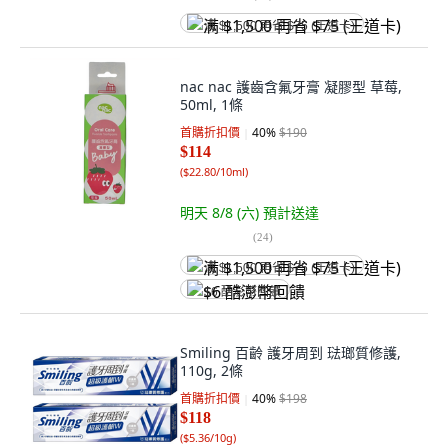
满 $1,500 再省 $75 (王道卡)
nac nac 護齒含氟牙膏 凝膠型 草莓,
50ml, 1條
首購折扣價
40
%
$190
$114
(
$22.80/10ml
)
明天 8/8 (六)
預計送達
(
24
)
满 $1,500 再省 $75 (王道卡)
$6 酷澎幣回饋
Smiling 百齡 護牙周到 琺瑯質修護,
110g, 2條
首購折扣價
40
%
$198
$118
(
$5.36/10g
)