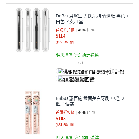
Dr.Bei 貝醫生 巴氏牙刷 竹潔版 黑色 +
白色, 4支, 1盒
首購折扣價
40
%
$190
$114
(
$28.50/1個
)
明天 8/8 (六)
預計送達
(
8
)
满 $1,500 再省 $75 (王道卡)
$1 酷澎幣回饋
EBiSU 惠百施 齒面美白牙刷 中毛, 2
個, 1個裝
首購折扣價
40
%
$173
$103
(
$51.50/1個
)
明天 8/8 (六)
預計送達