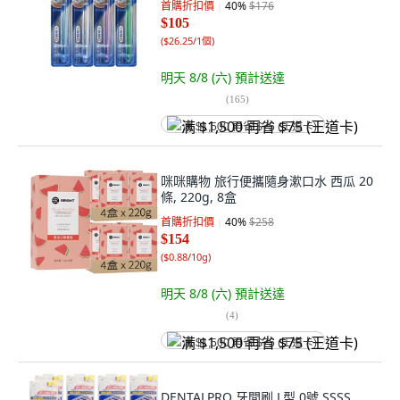
首購折扣價
40
%
$176
$105
(
$26.25/1個
)
明天 8/8 (六)
預計送達
(
165
)
满 $1,500 再省 $75 (王道卡)
咪咪購物 旅行便攜隨身漱口水 西瓜 20
條, 220g, 8盒
首購折扣價
40
%
$258
$154
(
$0.88/10g
)
明天 8/8 (六)
預計送達
(
4
)
满 $1,500 再省 $75 (王道卡)
DENTALPRO 牙間刷 L型 0號 SSSS,