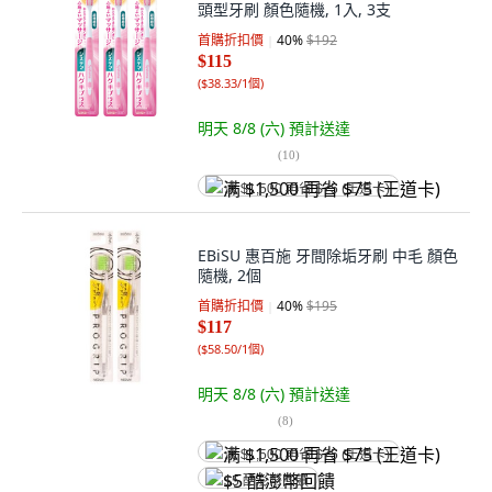
頭型牙刷 顏色隨機, 1入, 3支
首購折扣價
40
%
$192
$115
(
$38.33/1個
)
明天 8/8 (六)
預計送達
(
10
)
满 $1,500 再省 $75 (王道卡)
EBiSU 惠百施 牙間除垢牙刷 中毛 顏色
隨機, 2個
首購折扣價
40
%
$195
$117
(
$58.50/1個
)
明天 8/8 (六)
預計送達
(
8
)
满 $1,500 再省 $75 (王道卡)
$5 酷澎幣回饋