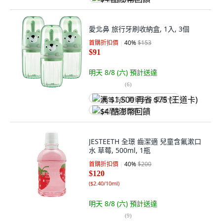
愛北鼻 旅行牙刷收納盒, 1入, 3個
首購折扣價
40
%
$153
$91
明天 8/8 (六)
預計送達
(
6
)
满 $1,500 再省 $75 (王道卡)
$4 酷澎幣回饋
JESTEETH 全璟 齒潔適 兒童含氟漱口
水 草莓, 500ml, 1瓶
首購折扣價
40
%
$200
$120
(
$2.40/10ml
)
明天 8/8 (六)
預計送達
(
9
)