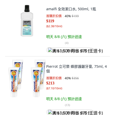
amalfi 全效漱口水, 500ml, 1瓶
首購折扣價
40
%
$199
$119
(
$2.38/10ml
)
明天 8/8 (六)
預計送達
(
4
)
满 $1,500 再省 $75 (王道卡)
Pierrot 立可樂 蜂膠護齦牙膏, 75ml, 4
個
首購折扣價
40
%
$356
$213
(
$7.10/10ml
)
明天 8/8 (六)
預計送達
(
13
)
满 $1,500 再省 $75 (王道卡)