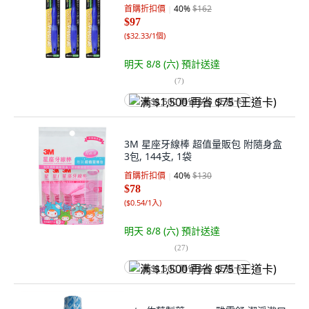
首購折扣價
40
%
$162
$97
(
$32.33/1個
)
明天 8/8 (六)
預計送達
(
7
)
满 $1,500 再省 $75 (王道卡)
3M 星座牙線棒 超值量販包 附隨身盒
3包, 144支, 1袋
首購折扣價
40
%
$130
$78
(
$0.54/1入
)
明天 8/8 (六)
預計送達
(
27
)
满 $1,500 再省 $75 (王道卡)