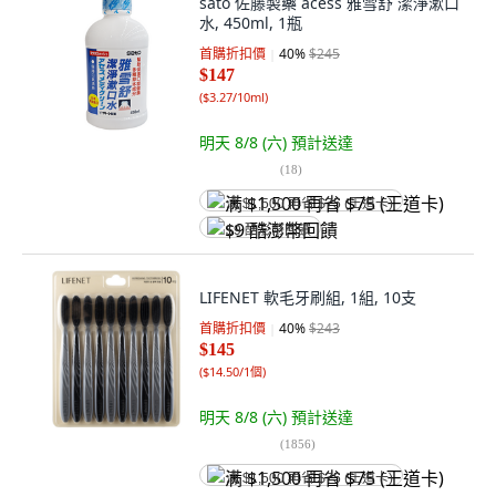
sato 佐藤製藥 acess 雅雪舒 潔淨漱口
水, 450ml, 1瓶
首購折扣價
40
%
$245
$147
(
$3.27/10ml
)
明天 8/8 (六)
預計送達
(
18
)
满 $1,500 再省 $75 (王道卡)
$9 酷澎幣回饋
LIFENET 軟毛牙刷組, 1組, 10支
首購折扣價
40
%
$243
$145
(
$14.50/1個
)
明天 8/8 (六)
預計送達
(
1856
)
满 $1,500 再省 $75 (王道卡)