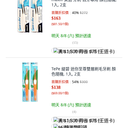
1入, 2支
首購折扣價
40
%
$272
$163
(
$81.50/1個
)
明天 8/8 (六)
預計送達
(
15
)
满 $1,500 再省 $75 (王道卡)
TePe 緹碧 迷你至尊雙層刷毛牙刷 顏
色隨機, 1入, 2支
首購折扣價
54
%
$300
$138
(
$69.00/1個
)
明天 8/8 (六)
預計送達
(
4
)
满 $1,500 再省 $75 (王道卡)
$6 酷澎幣回饋