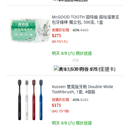
Mr.GOOD TOOTH 固特齒 超咕溜單支
包牙線棒 獨立包, 500支, 1盒
首購折扣價
40
%
$459
$275
(
$0.55/1入
)
明天 8/8 (六)
預計送達
(
72
)
满 $1,500 再省 $75 (王道卡)
Vussen 雙寬版牙刷 Double-Wide
Toothbrush, 1套, 4個裝
首購折扣價
40
%
$285
$171
(
$42.75/1個
)
明天 8/8 (六)
預計送達