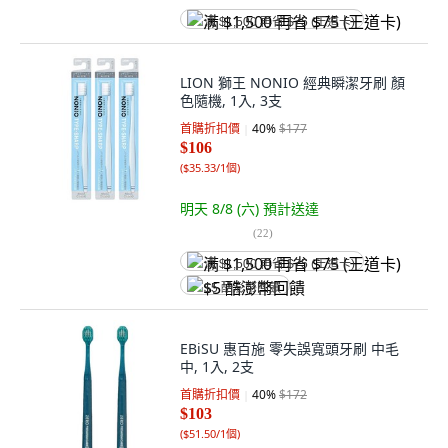
满 $1,500 再省 $75 (王道卡)
LION 獅王 NONIO 經典瞬潔牙刷 顏
色隨機, 1入, 3支
首購折扣價
40
%
$177
$106
(
$35.33/1個
)
明天 8/8 (六)
預計送達
(
22
)
满 $1,500 再省 $75 (王道卡)
$5 酷澎幣回饋
EBiSU 惠百施 零失誤寬頭牙刷 中毛
中, 1入, 2支
首購折扣價
40
%
$172
$103
(
$51.50/1個
)