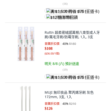
(
16
)
满 $1,500 再省 $75 (王道卡)
$12 酷澎幣回饋
Ruttn 超柔密絨感萬根八束型成人牙
刷/萬毛牙刷/防霉牙刷, 1入, 3支
首購折扣價
40
%
$180
$108
(
$36.00/1個
)
明天 8/8 (六)
預計送達
(
19
)
满 $1,500 再省 $75 (王道卡)
MUJI 無印良品 聚丙烯牙刷 灰色
172mm, 3支, 1入
首購折扣價
40
%
$210
$126