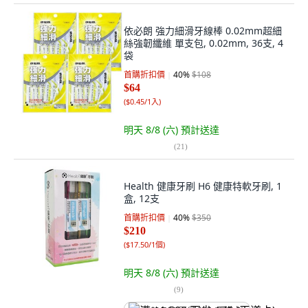
依必朗 強力細滑牙線棒 0.02mm超細
絲強韌纖維 單支包, 0.02mm, 36支, 4
袋
首購折扣價
40
%
$108
$64
(
$0.45/1入
)
明天 8/8 (六)
預計送達
(
21
)
Health 健康牙刷 H6 健康特軟牙刷, 1
盒, 12支
首購折扣價
40
%
$350
$210
(
$17.50/1個
)
明天 8/8 (六)
預計送達
(
9
)