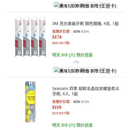
满 $1,500 再省 $75 (王道卡)
3M 亮白美齒牙刷 顏色隨機, 4支, 1組
首購折扣價
40
%
$290
$174
(
$43.50/1個
)
明天 8/8 (六)
預計送達
(
18
)
满 $1,500 再省 $75 (王道卡)
Seasons 四季 超軟毛晶炫炭螺旋柔尖
牙刷, 6入, 1組
首購折扣價
40
%
$199
$119
(
$19.83/1個
)
明天 8/8 (六)
預計送達