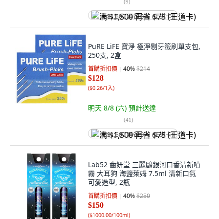
(
9
)
满 $1,500 再省 $75 (王道卡)
PuRE LiFE 寶淨 極淨剔牙籤刷單支包,
250支, 2盒
首購折扣價
40
%
$214
$128
(
$0.26/1入
)
明天 8/8 (六)
預計送達
(
41
)
满 $1,500 再省 $75 (王道卡)
Lab52 齒妍堂 三麗鷗銀河口香清新噴
霧 大耳狗 海鹽萊姆 7.5ml 清新口氣
可愛造型, 2瓶
首購折扣價
40
%
$250
$150
(
$1000.00/100ml
)