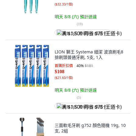
(
$32.33/1個
)
明天 8/8 (六)
預計送達
(
19
)
满 $1,500 再省 $75 (王道卡)
LION 獅王 Systema 細潔 波浪刷毛8
排刷頭普通牙刷, 5支, 1入
首購折扣價
40
%
$181
$108
(
$21.60/1個
)
明天 8/8 (六)
預計送達
(
5
)
满 $1,500 再省 $75 (王道卡)
三面軟毛牙刷 g752 顏色隨機 19g, 10
支, 2組