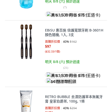
明天 8/8 (六)
預計送達
(
7
)
满 $1,500 再省 $75 (王道卡)
EBiSU 惠百施 倍護寬頭牙刷 B-3601H
顏色隨機, 1入, 3支
首購折扣價
40
%
$162
$97
(
$32.33/1個
)
明天 8/8 (六)
預計送達
(
21
)
满 $1,500 再省 $75 (王道卡)
$4 酷澎幣回饋
RETRO BUBBLE 去漬防護草本無氟牙
膏 皇家伯爵茶, 100g, 1條
首購折扣價
40
%
$294