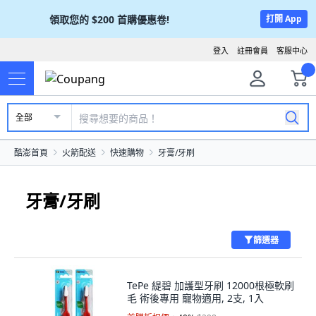
領取您的
$200
首購優惠卷!
打開 App
登入
註冊會員
客服中心
全部
酷澎首頁
火箭配送
快速購物
牙膏/牙刷
牙膏/牙刷
篩選器
TePe 緹碧 加護型牙刷 12000根極軟刷
毛 術後專用 寵物適用, 2支, 1入