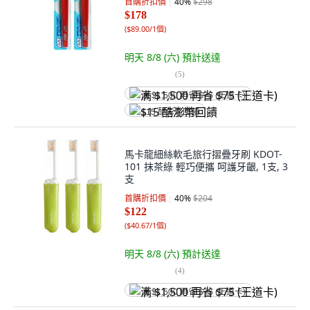
首購折扣價
40
%
$298
$178
(
$89.00/1個
)
明天 8/8 (六)
預計送達
(
5
)
满 $1,500 再省 $75 (王道卡)
$15 酷澎幣回饋
馬卡龍細絲軟毛旅行摺疊牙刷 KDOT-
101 抹茶綠 輕巧便攜 呵護牙齦, 1支, 3
支
首購折扣價
40
%
$204
$122
(
$40.67/1個
)
明天 8/8 (六)
預計送達
(
4
)
满 $1,500 再省 $75 (王道卡)