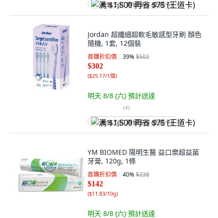
满 $1,500 再省 $75 (王道卡)
Jordan 超纖細超軟毛敏感型牙刷 顏色
隨機, 1套, 12個裝
首購折扣價
39
%
$502
$302
(
$25.17/1個
)
明天 8/8 (六)
預計送達
(
4
)
满 $1,500 再省 $75 (王道卡)
YM BIOMED 陽明生醫 益口樂超益菌
牙膏, 120g, 1條
首購折扣價
40
%
$238
$142
(
$11.83/10g
)
明天 8/8 (六)
預計送達