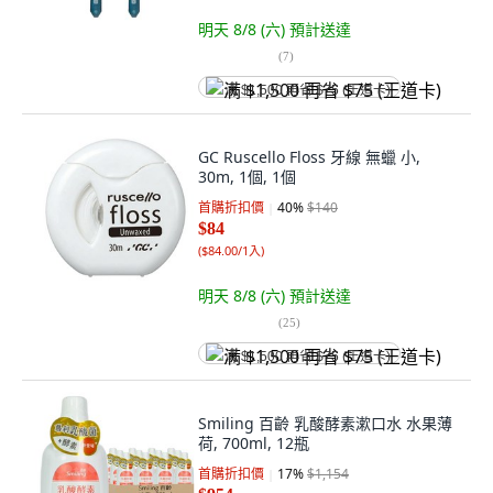
明天 8/8 (六)
預計送達
(
7
)
满 $1,500 再省 $75 (王道卡)
GC Ruscello Floss 牙線 無蠟 小,
30m, 1個, 1個
首購折扣價
40
%
$140
$84
(
$84.00/1入
)
明天 8/8 (六)
預計送達
(
25
)
满 $1,500 再省 $75 (王道卡)
Smiling 百齡 乳酸酵素漱口水 水果薄
荷, 700ml, 12瓶
首購折扣價
17
%
$1,154