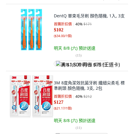
DentQ 單束毛牙刷 顏色隨機, 1入, 3支
首購折扣價
40
%
$171
$102
(
$34.00/1個
)
明天 8/8 (六)
預計送達
(
15
)
满 $1,500 再省 $75 (王道卡)
3M 8度角潔效抗菌牙刷 纖細尖柔毛 標
準刷頭 顏色隨機, 3支, 2包
首購折扣價
40
%
$212
$127
(
$21.17/1個
)
明天 8/8 (六)
預計送達
(
11
)