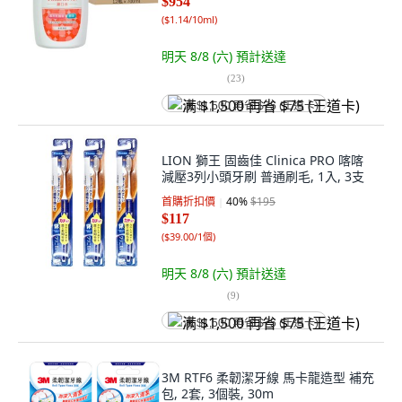
$954
(
$1.14/10ml
)
明天 8/8 (六)
預計送達
(
23
)
满 $1,500 再省 $75 (王道卡)
LION 獅王 固齒佳 Clinica PRO 喀喀
減壓3列小頭牙刷 普通刷毛, 1入, 3支
首購折扣價
40
%
$195
$117
(
$39.00/1個
)
明天 8/8 (六)
預計送達
(
9
)
满 $1,500 再省 $75 (王道卡)
3M RTF6 柔韌潔牙線 馬卡龍造型 補充
包, 2套, 3個裝, 30m