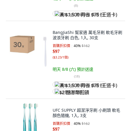
(
8
)
满 $1,500 再省 $75 (王道卡)
BangJiaShi 幫家適 萬毛牙刷 軟毛牙刷
波浪牙刷 白色, 1入, 30支
首購折扣價
40
%
$162
$97
(
$3.23/1個
)
明天 8/8 (六)
預計送達
(
18
)
满 $1,500 再省 $75 (王道卡)
$2 酷澎幣回饋
UFC SUPPLY 超潔淨牙刷 小刷頭 軟毛
顏色隨機, 1入, 3支
首購折扣價
40
%
$162
$97