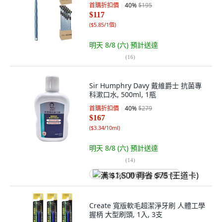
首購折扣價
40
%
$195
$117
(
$5.85/1個
)
明天 8/8 (六)
預計送達
(
16
)
Sir Humphry Davy 戴維爵士 抗菌專
科漱口水, 500ml, 1瓶
首購折扣價
40
%
$279
$167
(
$3.34/10ml
)
明天 8/8 (六)
預計送達
(
14
)
满 $1,500 再省 $75 (王道卡)
Create 寬版軟毛超潔淨牙刷 人體工學
握柄 大型刷頭, 1入, 3支