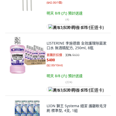
(
$42.00/1個
)
明天 8/8 (六)
預計送達
(
4
)
满 $1,500 再省 $75 (王道卡)
LISTERINE 李施德霖 全效護理除菌漱
口水 無酒精配方, 250ml, 8瓶
首購折扣價
33
%
$600
$400
(
$2.00/10ml
)
明天 8/8 (六)
預計送達
(
224
)
满 $1,500 再省 $75 (王道卡)
LION 獅王 Systema 細潔 護齦軟毛牙
刷 標準型, 4支, 1組