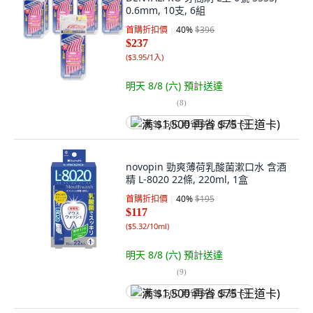
0.6mm, 10支, 6組
首購折扣價
40
%
$396
$237
(
$3.95/1入
)
明天 8/8 (六)
預計送達
(
8
)
满 $1,500 再省 $75 (王道卡)
novopin 勁爽薄荷乳酸菌漱口水 含酒
精 L-8020 22條, 220ml, 1盒
首購折扣價
40
%
$195
$117
(
$5.32/10ml
)
明天 8/8 (六)
預計送達
(
9
)
满 $1,500 再省 $75 (王道卡)