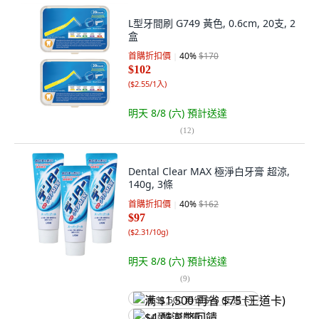
L型牙間刷 G749 黃色, 0.6cm, 20支, 2
盒
首購折扣價
40
%
$170
$102
(
$2.55/1入
)
明天 8/8 (六)
預計送達
(
12
)
Dental Clear MAX 極淨白牙膏 超涼,
140g, 3條
首購折扣價
40
%
$162
$97
(
$2.31/10g
)
明天 8/8 (六)
預計送達
(
9
)
满 $1,500 再省 $75 (王道卡)
$4 酷澎幣回饋