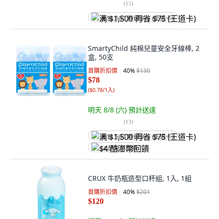
(
15
)
满 $1,500 再省 $75 (王道卡)
SmartyChild 純棉兒童安全牙線棒, 2
盒, 50支
首購折扣價
40
%
$130
$78
(
$0.78/1入
)
明天 8/8 (六)
預計送達
(
13
)
满 $1,500 再省 $75 (王道卡)
$4 酷澎幣回饋
CRUX 牛奶瓶造型口杯組, 1入, 1組
首購折扣價
40
%
$201
$120