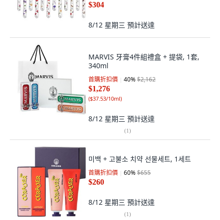
$304
8/12 星期三
預計送達
MARVIS 牙膏4件組禮盒 + 提袋, 1套,
340ml
首購折扣價
40
%
$2,162
$1,276
(
$37.53/10ml
)
8/12 星期三
預計送達
(
1
)
미백 + 고불소 치약 선물세트, 1세트
首購折扣價
60
%
$655
$260
8/12 星期三
預計送達
(
1
)