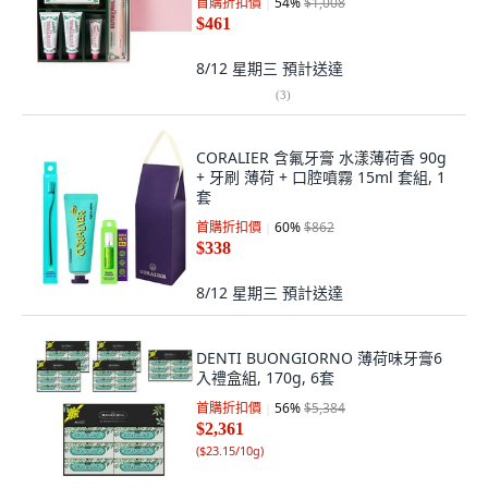
首購折扣價
54
%
$1,008
$461
8/12 星期三
預計送達
(
3
)
CORALIER 含氟牙膏 水漾薄荷香 90g
+ 牙刷 薄荷 + 口腔噴霧 15ml 套組, 1
套
首購折扣價
60
%
$862
$338
8/12 星期三
預計送達
DENTI BUONGIORNO 薄荷味牙膏6
入禮盒組, 170g, 6套
首購折扣價
56
%
$5,384
$2,361
(
$23.15/10g
)