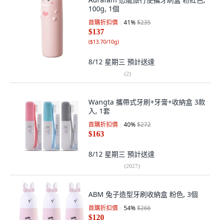
100g, 1個
首購折扣價
41
%
$235
$137
(
$13.70/10g
)
8/12 星期三
預計送達
(
2
)
Wangta 攜帶式牙刷+牙膏+收納盒 3款
入, 1套
首購折扣價
40
%
$272
$163
8/12 星期三
預計送達
(
2027
)
ABM 兔子造型牙刷收納盒 粉色, 3個
首購折扣價
54
%
$266
$120