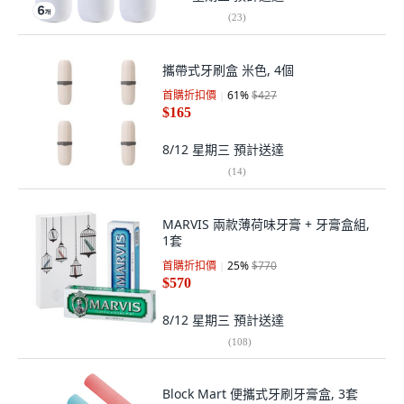
(
23
)
攜帶式牙刷盒 米色, 4個
首購折扣價
61
%
$427
$165
8/12 星期三
預計送達
(
14
)
MARVIS 兩款薄荷味牙膏 + 牙膏盒組,
1套
首購折扣價
25
%
$770
$570
8/12 星期三
預計送達
(
108
)
Block Mart 便攜式牙刷牙膏盒, 3套