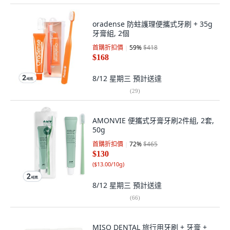
oradense 防蛀護理便攜式牙刷 + 35g
牙膏組, 2個
首購折扣價
59
%
$418
$168
8/12 星期三
預計送達
(
29
)
AMONVIE 便攜式牙膏牙刷2件組, 2套,
50g
首購折扣價
72
%
$465
$130
(
$13.00/10g
)
8/12 星期三
預計送達
(
66
)
MISO DENTAL 旅行用牙刷 + 牙膏 +