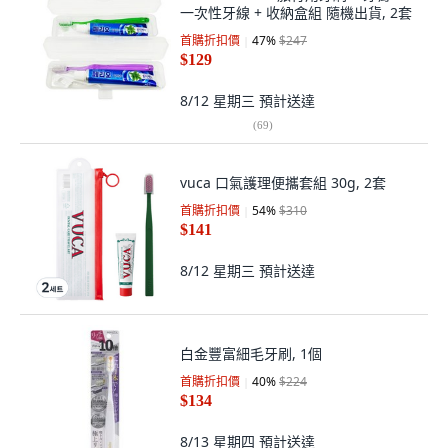
一次性牙線 + 收納盒組 隨機出貨, 2套
首購折扣價
47
%
$247
$129
8/12 星期三
預計送達
(
69
)
vuca 口氣護理便攜套組 30g, 2套
首購折扣價
54
%
$310
$141
8/12 星期三
預計送達
白金豐富細毛牙刷, 1個
首購折扣價
40
%
$224
$134
8/13 星期四
預計送達