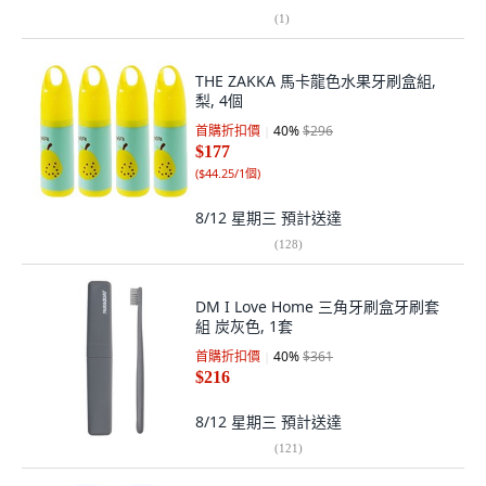
(
1
)
THE ZAKKA 馬卡龍色水果牙刷盒組,
梨, 4個
首購折扣價
40
%
$296
$177
(
$44.25/1個
)
8/12 星期三
預計送達
(
128
)
DM I Love Home 三角牙刷盒牙刷套
組 炭灰色, 1套
首購折扣價
40
%
$361
$216
8/12 星期三
預計送達
(
121
)