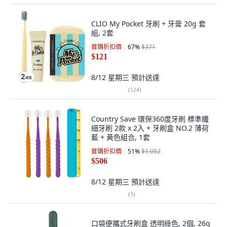
CLIO My Pocket 牙刷 + 牙膏 20g 套
組, 2套
首購折扣價
67
%
$371
$121
8/12 星期三
預計送達
(
124
)
Country Save 環保360度牙刷 標準纖
細牙刷 2款 x 2入 + 牙刷盒 NO.2 薄荷
藍 + 黃色組合, 1套
首購折扣價
51
%
$1,052
$506
8/12 星期三
預計送達
(
3
)
口袋便攜式牙刷盒 透明綠色, 2個, 26g