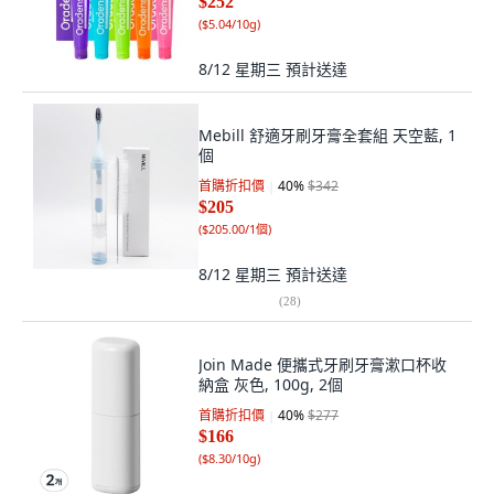
$252
(
$5.04/10g
)
8/12 星期三
預計送達
Mebill 舒適牙刷牙膏全套組 天空藍, 1
個
首購折扣價
40
%
$342
$205
(
$205.00/1個
)
8/12 星期三
預計送達
(
28
)
Join Made 便攜式牙刷牙膏漱口杯收
納盒 灰色, 100g, 2個
首購折扣價
40
%
$277
$166
(
$8.30/10g
)