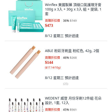
Winflex 東國製藥 頂級口氣護理牙膏
100g x 3入 + 30g x 3入 組 + 提袋, 1
套
首購折扣價
36
%
$749
$473
8/12 星期三
預計送達
ABLE 粉彩牙刷盒 粉紅色, 42g, 2個
首購折扣價
46
%
$268
$144
(
$17.14/10g
)
8/12 星期三
預計送達
(
25
)
WEDENT 威登 月份牙刷12件組 花朵
設計, 1套, 12入
首購折扣價
45
%
$561