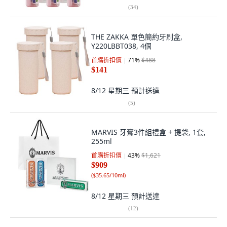
(
34
)
THE ZAKKA 單色簡約牙刷盒,
Y220LBBT038, 4個
首購折扣價
71
%
$488
$141
8/12 星期三
預計送達
(
5
)
MARVIS 牙膏3件組禮盒 + 提袋, 1套,
255ml
首購折扣價
43
%
$1,621
$909
(
$35.65/10ml
)
8/12 星期三
預計送達
(
12
)