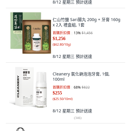
8/12 星期三
預計送達
仁山竹鹽 Sari腸丸 200g + 牙膏 160g
x 2入 禮盒組, 1套
首購折扣價
13
%
$1,456
$1,256
(
$62.80/10g
)
8/12 星期三
預計送達
Cleanery 氯化鈉泡泡牙膏, 1個,
100ml
首購折扣價
68
%
$822
$255
(
$25.50/10ml
)
8/12 星期三
預計送達
(
346
)