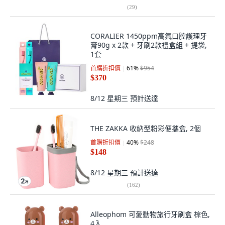
(
29
)
CORALIER 1450ppm高氟口腔護理牙
膏90g x 2款 + 牙刷2款禮盒組 + 提袋,
1套
首購折扣價
61
%
$954
$370
8/12 星期三
預計送達
THE ZAKKA 收納型粉彩便攜盒, 2個
首購折扣價
40
%
$248
$148
8/12 星期三
預計送達
(
162
)
Alleophom 可愛動物旅行牙刷盒 棕色,
4入