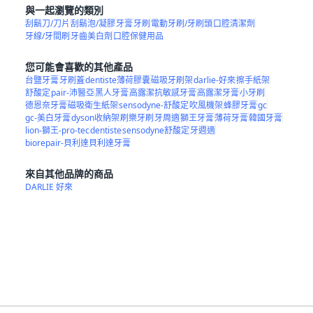
與一起瀏覽的類別
刮鬍刀/刀片
刮鬍泡/凝膠
牙膏
牙刷
電動牙刷/牙刷頭
口腔清潔劑
牙線/牙間刷
牙齒美白劑
口腔保健用品
您可能會喜歡的其他產品
台鹽牙膏
牙刷蓋
dentiste薄荷膠囊
磁吸牙刷架
darlie-好來
擦手紙架
舒酸定
pair-沛醫亞
黑人牙膏
高露潔抗敏感牙膏
高露潔牙膏
小牙刷
德恩奈牙膏
磁吸衛生紙架
sensodyne-舒酸定
吹風機架
蜂膠牙膏
gc
gc-美白牙膏
dyson收納架
刷樂牙刷
牙周適
獅王牙膏
薄荷牙膏
韓國牙膏
lion-獅王-pro-tec
dentiste
sensodyne舒酸定
牙週適
biorepair-貝利達貝利達牙膏
來自其他品牌的商品
DARLIE 好來