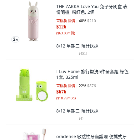
THE ZAKKA Love You 兔子牙刷盒 表
情隨機, 粉紅色, 2個
首購折扣價
40
%
$210
$126
(
$63.00/1個
)
8/12 星期三
預計送達
(
451
)
I Luv Home 旅行盥洗5件全套組 綠色,
1套, 325ml
首購折扣價
22
%
$876
$676
(
$18.78/10g
)
8/12 星期三
預計送達
(
4
)
oradense 敏感性牙齒護理 便攜式牙