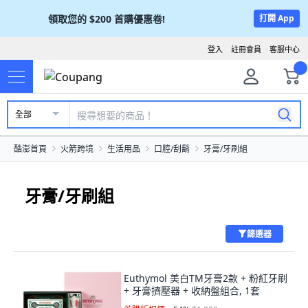
領取您的
$200
首購優惠卷!
打開 App
登入
註冊會員
客服中心
全部
酷澎首頁
火箭跨境
生活用品
口腔/刮鬍
牙膏/牙刷組
牙膏/牙刷組
篩選器
Euthymol 美白TM牙膏2款 + 粉紅牙刷
+ 牙膏擠壓器 + 收納盤組合, 1套