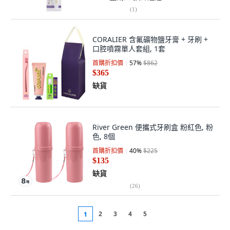
(
1
)
CORALIER 含氟礦物鹽牙膏 + 牙刷 +
口腔噴霧單人套組, 1套
首購折扣價
57
%
$862
$365
缺貨
River Green 便攜式牙刷盒 粉紅色, 粉
色, 8個
首購折扣價
40
%
$225
$135
缺貨
(
26
)
2
3
4
5
1