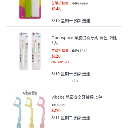
首購折扣價
44
%
$267
$148
8/10 星期一
預計送達
Openspace 螺旋臼齒牙刷 黃色, 2個,
1入
首購折扣價
64
%
$341
$120
(
$60.00/1入
)
8/10 星期一
預計送達
(
11
)
Vibebe 兒童安全牙線棒, 5包
1
%
$275
$270
8/11 星期二
預計送達