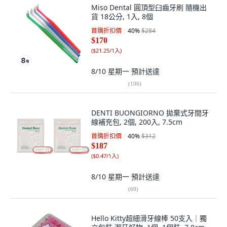
Miso Dental 圓頂型臼齒牙刷 隨機出
貨 18公分, 1入, 8個
首購折扣價
40
%
$284
$170
(
$21.25/1入
)
8/10 星期一
預計送達
(
106
)
DENTI BUONGIORNO 拋棄式牙間牙
線補充包, 2個, 200入, 7.5cm
首購折扣價
40
%
$312
$187
(
$0.47/1入
)
8/10 星期一
預計送達
(
69
)
Hello Kitty超細滑牙線棒 50支入｜獨