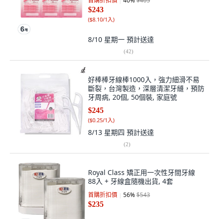
首購折扣價
40
%
$405
$243
(
$8.10/1入
)
8/10 星期一
預計送達
(
42
)
好棒棒牙線棒1000入，強力細滑不易
斷裂，台灣製造，深層清潔牙縫，預防
牙周病, 20個, 50個裝, 家庭號
$245
(
$0.25/1入
)
8/13 星期四
預計送達
(
2
)
Royal Class 矯正用一次性牙間牙線
88入 + 牙線盒隨機出貨, 4套
首購折扣價
56
%
$543
$235