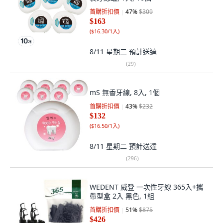
首購折扣價
47
%
$309
$163
(
$16.30/1入
)
8/11 星期二
預計送達
(
29
)
mS 無香牙線, 8入, 1個
首購折扣價
43
%
$232
$132
(
$16.50/1入
)
8/11 星期二
預計送達
(
296
)
WEDENT 威登 一次性牙線 365入+攜
帶型盒 2入 黑色, 1組
首購折扣價
51
%
$875
$426