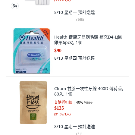
8/10 星期一
預計送達
(
168
)
Health 健康牙間刷毛頭 補充D4-L(圓
錐形6pcs), 1個
$90
8/13 星期四
預計送達
Clium 甘蔗一次性牙線 400D 薄荷香,
80入, 1個
首購折扣價
40
%
$226
$135
(
$1.69/1入
)
8/10 星期一
預計送達
(
21
)