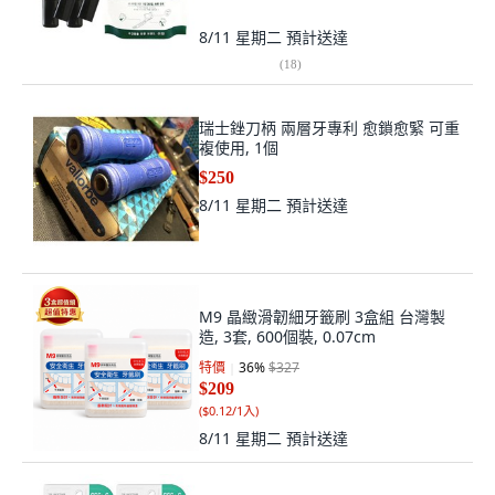
8/11 星期二
預計送達
(
18
)
瑞士銼刀柄 兩層牙專利 愈鎖愈緊 可重
複使用, 1個
$250
8/11 星期二
預計送達
M9 晶緻滑韌細牙籤刷 3盒組 台灣製
造, 3套, 600個裝, 0.07cm
特價
36
%
$327
$209
(
$0.12/1入
)
8/11 星期二
預計送達