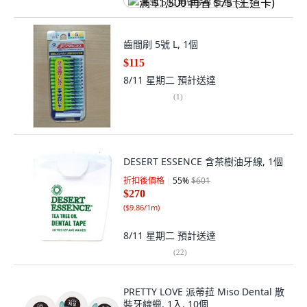
满 $1,500 再省 $75 (王道卡)
齒間刷 5號 L, 1個
$115
8/11 星期二
預計送達
(
1
)
DESERT ESSENCE 含茶樹油牙線, 1個
折扣後價格
55
%
$601
$270
(
$9.86/1m
)
8/11 星期二
預計送達
(
22
)
PRETTY LOVE 派蒂菈 Miso Dental 散
裝牙線蠟, 1入, 10個