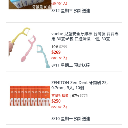
(
$0.40/1入
)
8/12 星期三
預計送達
vbebe 兒童安全牙線棒 台灣製 寶寶專
用 30支x6包 口腔清潔, 1個, 30支
10
%
$299
$269
(
$8.97/1入
)
8/11 星期二
預計送達
ZENITON ZeniDent 牙間刷 2S,
0.7mm, 5入, 10個
首購折扣價
67
%
$775
$250
(
$5.00/1入
)
8/10 星期一
預計送達