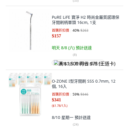
(
33
)
PuRE LiFE 寶淨 H2 時尚金屬質感環保
牙間刷柄單頭 16cm, 1支
首購折扣價
40
%
$263
$157
明天 8/8 (六)
預計送達
(
8
)
满 $1,500 再省 $75 (王道卡)
O-ZONE I型牙間刷 SSS 0.7mm, 12
個, 16入
首購折扣價
59
%
$846
$341
(
$1.78/1入
)
8/10 星期一
預計送達
(
24
)