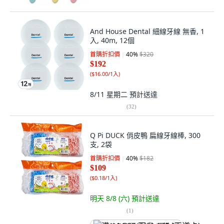
And House Dental 細線牙線 無香, 1
入, 40m, 12個
首購折扣價
40
%
$320
$192
(
$16.00/1入
)
8/11 星期二
預計送達
(
32
)
Q Pi DUCK 俏皮鴨 扁線牙線棒, 300
支, 2袋
首購折扣價
40
%
$182
$109
(
$0.18/1入
)
明天 8/8 (六)
預計送達
(
1
)