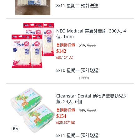
8/11 星期二
預計送達
NEO Medical 帶翼牙間刷, 300入, 4
個, 1mm
首購折扣價
61
%
$366
$142
(
$0.12/1入
)
8/10 星期一
預計送達
(
1999
)
Cleanstar Dental 動物造型嬰幼兒牙
線, 24入, 6個
首購折扣價
44
%
$278
$154
(
$25.67/1個
)
8/11 星期二
預計送達