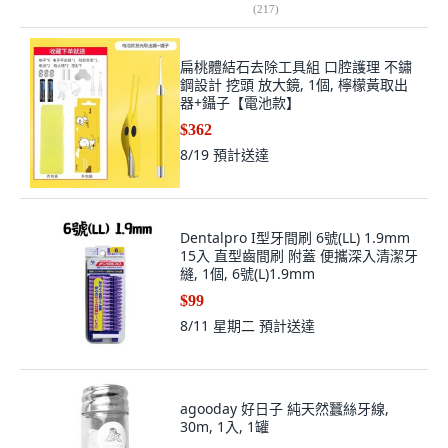
(
217
)
扁桃體結石去除工具組 口腔護理 不鏽
鋼設計 挖頭 放大鏡, 1個, 檸檬黃取出
器+鑷子【電池款】
$362
8/19
預計送達
Dentalpro I型牙間刷 6號(LL) 1.9mm
15入 直型齒間刷 附蓋 便攜深入清潔牙
縫, 1個, 6號(L)1.9mm
$99
8/11 星期二
預計送達
agooday 好日子 純天然蠶絲牙線,
30m, 1入, 1罐