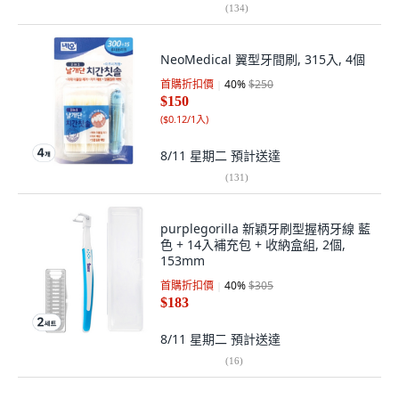
(
134
)
NeoMedical 翼型牙間刷, 315入, 4個
首購折扣價
40
%
$250
$150
(
$0.12/1入
)
8/11 星期二
預計送達
(
131
)
purplegorilla 新穎牙刷型握柄牙線 藍
色 + 14入補充包 + 收納盒組, 2個,
153mm
首購折扣價
40
%
$305
$183
8/11 星期二
預計送達
(
16
)