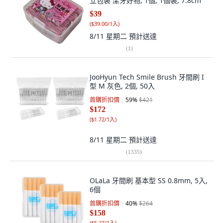
立包裝 潔牙好物, 1個, 1個裝, 7.8cm
$39
(
$39.00/1入
)
8/11 星期二
預計送達
(
1
)
JooHyun Tech Smile Brush 牙間刷 I
型 M 灰色, 2個, 50入
首購折扣價
59
%
$421
$172
(
$1.72/1入
)
8/11 星期二
預計送達
(
1335
)
OLaLa 牙間刷 基本型 SS 0.8mm, 5入,
6個
首購折扣價
40
%
$264
$158
(
$5.27/1入
)