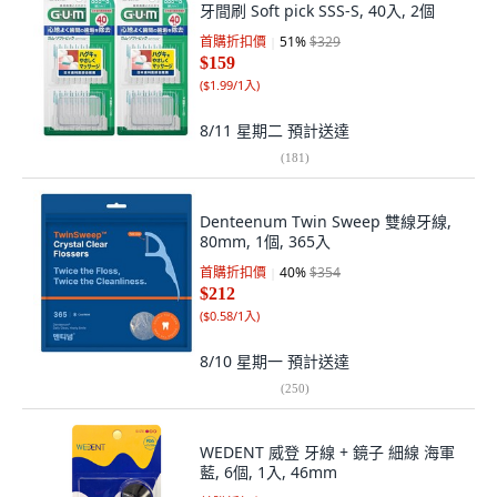
牙間刷 Soft pick SSS-S, 40入, 2個
首購折扣價
51
%
$329
$159
(
$1.99/1入
)
8/11 星期二
預計送達
(
181
)
Denteenum Twin Sweep 雙線牙線,
80mm, 1個, 365入
首購折扣價
40
%
$354
$212
(
$0.58/1入
)
8/10 星期一
預計送達
(
250
)
WEDENT 威登 牙線 + 鏡子 細線 海軍
藍, 6個, 1入, 46mm