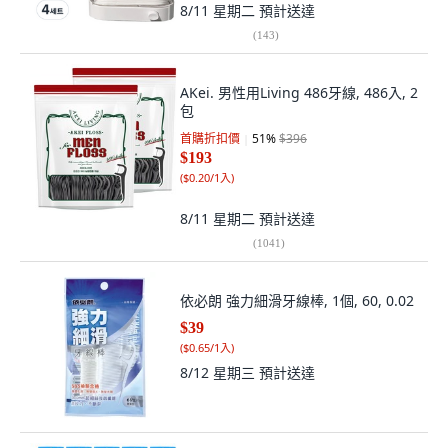
8/11 星期二
預計送達
(
143
)
AKei. 男性用Living 486牙線, 486入, 2
包
首購折扣價
51
%
$396
$193
(
$0.20/1入
)
8/11 星期二
預計送達
(
1041
)
依必朗 強力細滑牙線棒, 1個, 60, 0.02
$39
(
$0.65/1入
)
8/12 星期三
預計送達