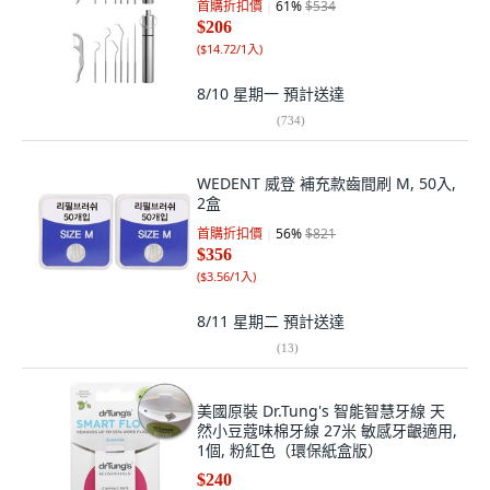
首購折扣價
61
%
$534
$206
(
$14.72/1入
)
8/10 星期一
預計送達
(
734
)
WEDENT 威登 補充款齒間刷 M, 50入,
2盒
首購折扣價
56
%
$821
$356
(
$3.56/1入
)
8/11 星期二
預計送達
(
13
)
美國原裝 Dr.Tung's 智能智慧牙線 天
然小豆蔻味棉牙線 27米 敏感牙齦適用,
1個, 粉紅色（環保紙盒版）
$240