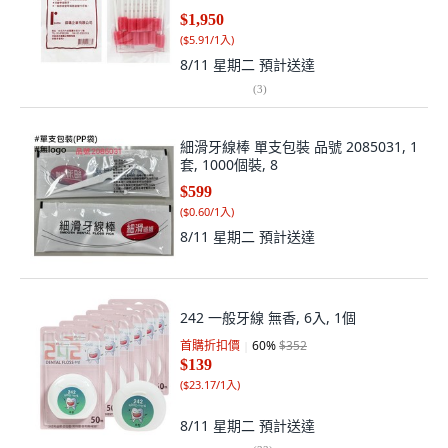
$1,950
(
$5.91/1入
)
8/11 星期二
預計送達
(
3
)
細滑牙線棒 單支包裝 品號 2085031, 1
套, 1000個裝, 8
$599
(
$0.60/1入
)
8/11 星期二
預計送達
242 一般牙線 無香, 6入, 1個
首購折扣價
60
%
$352
$139
(
$23.17/1入
)
8/11 星期二
預計送達