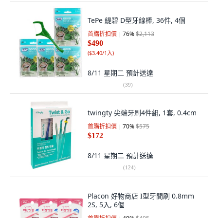
TePe 緹碧 D型牙線棒, 36件, 4個
首購折扣價
76
%
$2,113
$490
(
$3.40/1入
)
8/11 星期二
預計送達
(
39
)
twingty 尖端牙刷4件組, 1套, 0.4cm
首購折扣價
70
%
$575
$172
8/11 星期二
預計送達
(
124
)
Placon 好物商店 I型牙間刷 0.8mm
2S, 5入, 6個