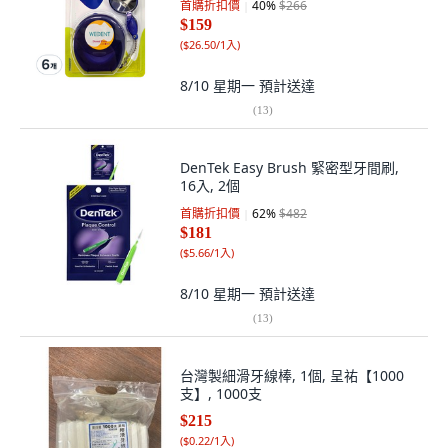
首購折扣價
40
%
$266
$159
(
$26.50/1入
)
8/10 星期一
預計送達
(
13
)
DenTek Easy Brush 緊密型牙間刷,
16入, 2個
首購折扣價
62
%
$482
$181
(
$5.66/1入
)
8/10 星期一
預計送達
(
13
)
台灣製細滑牙線棒, 1個, 呈祐【1000
支】, 1000支
$215
(
$0.22/1入
)