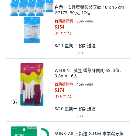
白色一次性智慧袋裝牙線 10 x 15 cm
G7175, 50入, 10個
首購折扣價
68
%
$482
$154
(
$0.31/1入
)
8/11 星期二
預計送達
(
49
)
WEDENT 威登 香氛牙間刷 SS, 3個,
0.8mm, 6入
首購折扣價
46
%
$324
$174
(
$9.67/1入
)
8/10 星期一
預計送達
(
14
)
SUNSTAR 三詩達 G.U.M 專業潔牙線