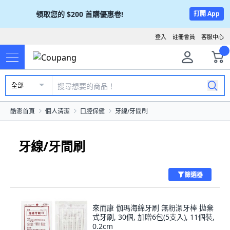
領取您的
$200
首購優惠卷!
打開 App
登入
註冊會員
客服中心
全部
酷澎首頁
個人清潔
口腔保健
牙線/牙間刷
牙線/牙間刷
篩選器
來而康 伽瑪海綿牙刷 無粉潔牙棒 拋棄
式牙刷, 30個, 加贈6包(5支入), 11個裝,
0.2cm