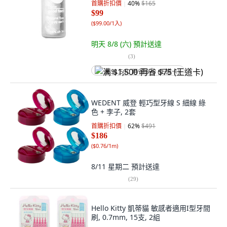
首購折扣價
40
%
$165
$99
(
$99.00/1入
)
明天 8/8 (六)
預計送達
(
3
)
满 $1,500 再省 $75 (王道卡)
WEDENT 威登 輕巧型牙線 S 細線 綠
色 + 李子, 2套
首購折扣價
62
%
$491
$186
(
$0.76/1m
)
8/11 星期二
預計送達
(
29
)
Hello Kitty 凱蒂貓 敏感者適用I型牙間
刷, 0.7mm, 15支, 2組