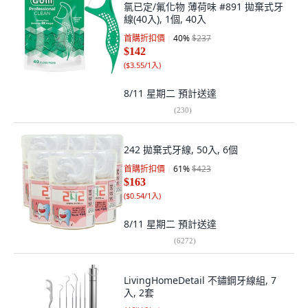
氯已定/氟化物 薄荷味 #891 拋棄式牙
線(40入), 1個, 40入
首購折扣價
40
%
$237
$142
(
$3.55/1入
)
8/11 星期二
預計送達
(
230
)
242 拋棄式牙線, 50入, 6個
首購折扣價
61
%
$423
$163
(
$0.54/1入
)
8/11 星期二
預計送達
(
6272
)
LivingHomeDetail 不鏽鋼牙線組, 7
入, 2套