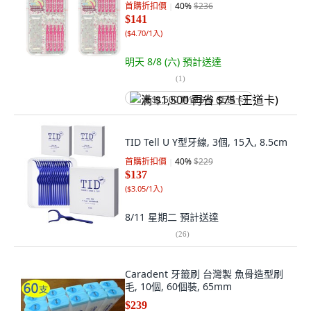
首購折扣價
40
%
$236
$141
(
$4.70/1入
)
明天 8/8 (六)
預計送達
(
1
)
满 $1,500 再省 $75 (王道卡)
TID Tell U Y型牙線, 3個, 15入, 8.5cm
首購折扣價
40
%
$229
$137
(
$3.05/1入
)
8/11 星期二
預計送達
(
26
)
Caradent 牙籤刷 台灣製 魚骨造型刷
毛, 10個, 60個裝, 65mm
$239