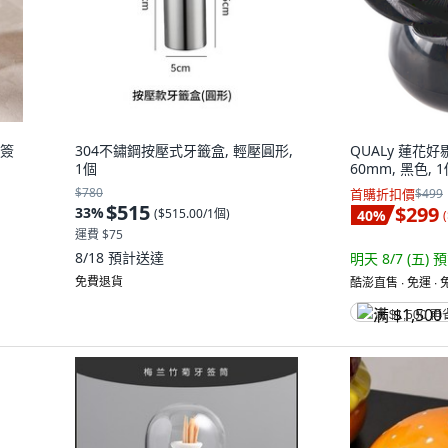
牙簽
304不鏽鋼按壓式牙籤盒, 輕壓圓形,
QUALy 蓮花好剔
1個
60mm, 黑色, 
$780
首購折扣價
$499
$515
$299
33
%
(
$515.00/1個
)
40
%
(
運費 $75
8/18
預計送達
明天 8/7 (五)
預
免費退貨
酷澎直售 ∙ 免運 ∙
满 $1,500 再