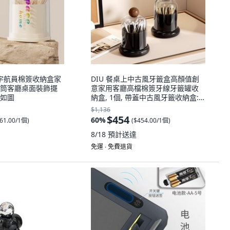
s風宇航員棉簽收納盒家
DIU 餐桌上中古風牙籤盒高顏值創
筒客廳桌面裝飾擺
意家用客廳高檔棉簽牙線牙籤罐收
:如圖
納盒, 1個, 帶蓋中古風牙籤收納盒:
如圖
$1,136
$454
60
%
61.00/1個
)
(
$454.00/1個
)
8/18
預計送達
免運 ∙ 免費退貨