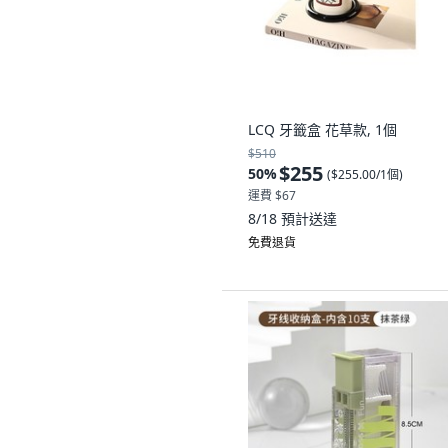
LCQ 牙籤盒 花草款, 1個
$510
$255
50
%
(
$255.00/1個
)
運費 $67
8/18
預計送達
免費退貨