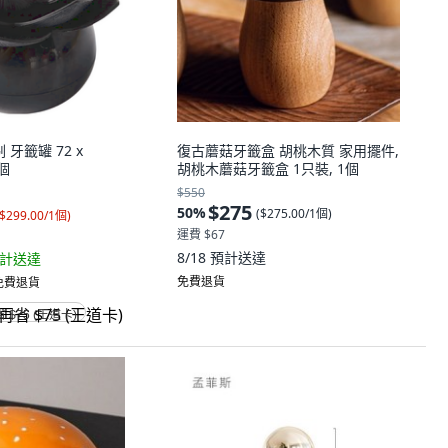
 牙籤罐 72 x
復古蘑菇牙籤盒 胡桃木質 家用擺件,
1個
胡桃木蘑菇牙籤盒 1只裝, 1個
$550
$275
50
%
(
$275.00/1個
)
$299.00/1個
)
運費 $67
8/18
預計送達
計送達
免費退貨
 免費退貨
省 $75 (王道卡)