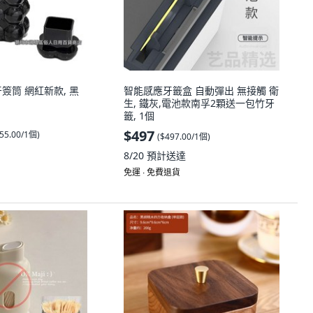
牙簽筒 網紅新款, 黑
智能感應牙籤盒 自動彈出 無接觸 衛
生, 鐵灰,電池款南孚2顆送一包竹牙
籤, 1個
$497
55.00/1個
)
(
$497.00/1個
)
8/20
預計送達
免運 ∙ 免費退貨