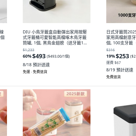
牙線
DIU 小鳥牙籤盒自動彈出家用按壓
日式牙籤筒20
1個
式牙籤桶可愛智能高檔啄木鳥牙籤
家用高檔創意牙
筒罐, 1個, 黑鳥金翅膀（送牙籤1包:
個, 100支牙
如圖
$1,233
$316
$493
$253
60
%
19
%
(
$493.00/1個
)
(
$2
運費 $67
8/18
預計送達
8/19
預計送達
免運 ∙ 免費退貨
免費退貨