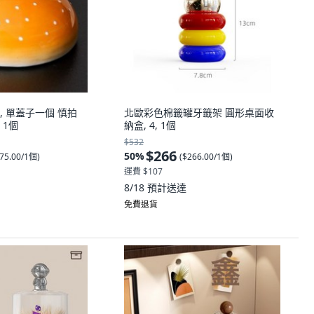
 單蓋子一個 慎拍
北歐彩色棉籤罐牙籤架 圓形桌面收
 1個
納盒, 4, 1個
$532
$266
50
%
75.00/1個
)
(
$266.00/1個
)
運費 $107
8/18
預計送達
免費退貨