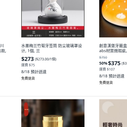
冰川
水墨梅兰竹菊牙签筒 防尘玻璃罩设
創意漢堡牙籤盒,
款,
计, 1個, 兰
abs材質微瑕疵,
$273
$750
(
$273.00/1個
)
$375
50
%
(
$3
運費 $75
運費 $107
8/18
預計送達
8/18
預計送達
免費退貨
免費退貨