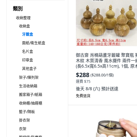
類別
收納整理
收納盒
牙籤盒
面紙/衛生紙盒
名片盒
御古齋 肖楠葫蘆牙籤罐 聚寶瓶 
印章盒
木紋 木質清香 風水擺件 兩件一
(長6.5x寬6.5x高11cm), 1個, 
其他盒子
香
$288
(
$288.00/1個
)
架子/陳列架
運費 $75
生活收納箱
後天 8/8 (六)
預計送達
搬家箱子/紙箱
免費退貨
收納櫃/抽屜櫃
籃子/隔板
掛衣架
衣架