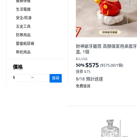
醫療保健
生活電器
安全/防身
五金工具
防寒用品
嬰童紙尿褲
財神爺牙籤筒 高顏值家用桌面
盒, 1個
祭祀用品
$1,150
$575
50
%
(
$575.00/1個
)
價格
運費 $75
$
~
搜尋
8/18
預計送達
免費退貨