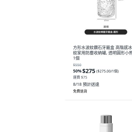
方形水波紋鑽石牙籤盒 高階感
紋家用防塵收納罐, 透明圓形小熊
1個
$550
$275
50
%
(
$275.00/1個
)
運費 $75
8/18
預計送達
免費退貨