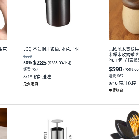
馬克
LCQ 不鏽鋼牙籤筒, 本色, 1個
北歐風木質橡果
木櫸木收納罐 
$570
物, 1個, 創意
$285
50
%
(
$285.00/1個
)
$598
(
$598.0
運費 $67
運費 $67
8/18
預計送達
8/18
預計送達
免費退貨
免費退貨