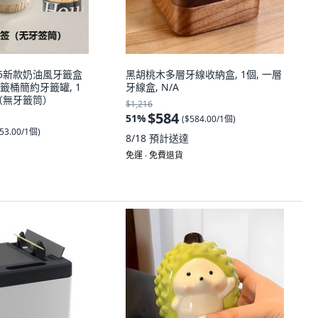
25新款奶油風牙籤盒
黑胡桃木多層牙線收納盒, 1個, 一層
籤桶簡約牙籤罐, 1
牙線盒, N/A
籤（無牙籤筒）
$1,216
$584
51
%
(
$584.00/1個
)
53.00/1個
)
8/18
預計送達
免運 ∙ 免費退貨