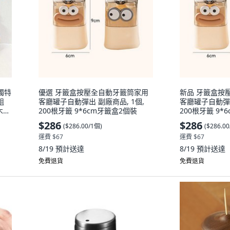
獨特
優選 牙籤盒按壓全自動牙籤筒家用
新品 牙籤盒按
組
客廳罐子自動彈出 副廠商品, 1個,
客廳罐子自動彈出
原木清
200根牙籤 9*6cm牙籤盒2個裝
200根牙籤 9*
N/A
$286
$286
(
$286.00/1個
)
(
$286.0
運費 $67
運費 $67
8/19
預計送達
8/19
預計送達
免費退貨
免費退貨