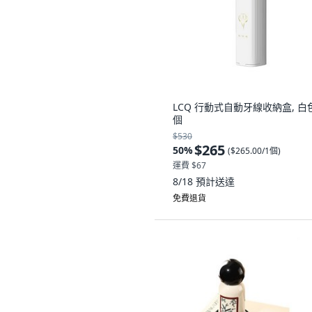
LCQ 行動式自動牙線收納盒, 白色
個
$530
$265
50
%
(
$265.00/1個
)
運費 $67
8/18
預計送達
免費退貨