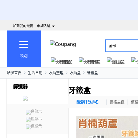
加到我的最愛
申請入駐
全部
類別
火箭速配
火箭跨境
嬰幼兒
酷澎首頁
生活日用
收納整理
收納盒
牙籤盒
篩選器
牙籤盒
酷澎評分排名
價格最低
價
僅顯示
僅顯示
僅顯示