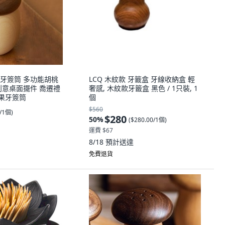
牙簽筒 多功能胡桃
LCQ 木紋款 牙籤盒 牙線收納盒 輕
創意桌面擺件 喬遷禮
奢感, 木紋款牙籤盒 黑色 / 1只裝, 1
橡果牙簽筒
個
$560
0/1個
)
$280
50
%
(
$280.00/1個
)
運費 $67
8/18
預計送達
免費退貨