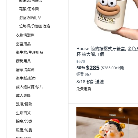
壓縮袋/防塵套
鞋架/雨傘架
浴室收納用品
垃圾桶/分類回收箱
衣物清潔劑
浴室用品
House 簡約按壓式牙籤盒, 金色
衛生棉/生理用品
杯 棕大嘴, 1個
廚房用具
$570
$285
50
%
(
$285.00/1個
)
居家清潔劑
運費 $67
衛生紙/紙巾
8/18
預計送達
成人紙尿褲/尿片
免費退貨
成人專區
洗曬/掃除
生活百貨
除臭/芳香
殺蟲/防蟲