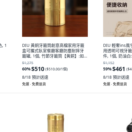
, 1
DIU 黃銅牙籤筒創意高檔家用牙籤
DIU 輕奢in
盒可攜式臥室餐廳客廳防塵耐摔牙
用透明可視牙籤
籤罐, 1個, 竹節牙籤筒【黃銅】:如
件, 1個, 奶油白
圖
$1,275
$1,152
$510
$461
60
%
59
%
(
$510.00/1個
)
(
$4
8/18
預計送達
8/18
預計送達
免運 ∙ 免費退貨
免運 ∙ 免費退貨