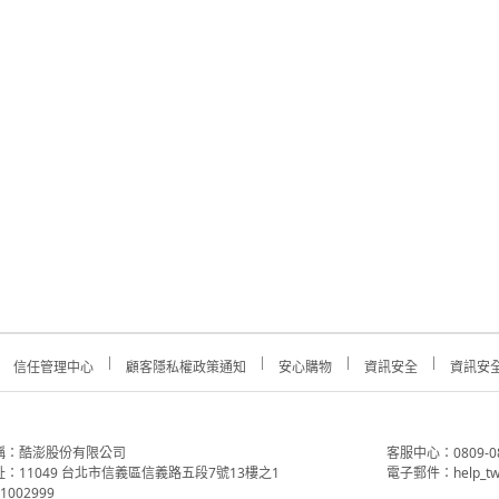
信任管理中心
顧客隱私權政策通知
安心購物
資訊安全
資訊安
稱：酷澎股份有限公司
客服中心：0809-088-
：11049 台北市信義區信義路五段7號13樓之1
電子郵件：help_tw
002999