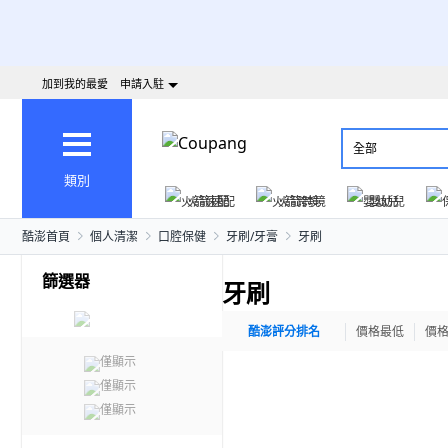
加到我的最愛
申請入駐
全部
類別
火箭速配
火箭跨境
嬰幼兒
酷澎首頁
個人清潔
口腔保健
牙刷/牙膏
牙刷
篩選器
牙刷
酷澎評分排名
價格最低
價
僅顯示
僅顯示
僅顯示