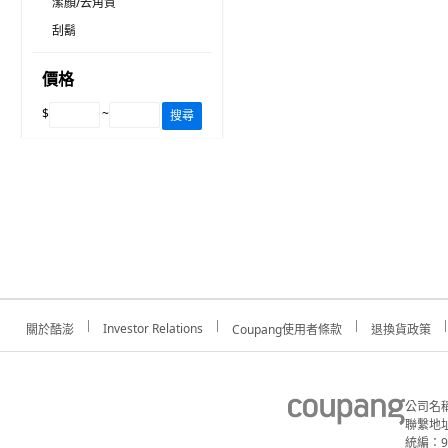
潔顏/去角質
刮鬍
價格
$
~
搜尋
Investor Relations
關於酷澎
Coupang使用者條款
退換貨政策
公司名
聯繫地址
統編：91