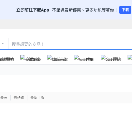
立即前往下載App
不錯過最新優惠、更多功能等著你！
下載
保健醫療
美妝保養
個人清潔
玩具休閒
文具圖書
格最高
最熱銷
最新上架