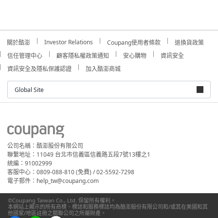
Investor Relations
關於酷澎
Coupang使用者條款
退換貨政策
信任管理中心
顧客隱私權政策通知
安心購物
資訊安全
資訊安全及隱私保護認證
加入酷澎商城
Global Site
公司名稱：酷澎股份有限公司
聯繫地址：11049 台北市信義區信義路五段7號13樓之1
統編：91002999
客服中心：0809-088-810 (免費) / 02-5592-7298
電子郵件：help_tw@coupang.com
©Coupang Taiwan Co., Ltd. 保留所有權利。
本網站上顯示的所有商標、標誌和服務標誌均為酷澎股份有限公司和/或其在美國和其
他國家/地區註冊之關聯公司之所屬財產。