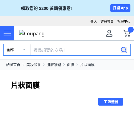
領取您的
$200
首購優惠卷!
打開 App
登入
註冊會員
客服中心
全部
酷澎首頁
美妝保養
肌膚護理
面膜
片狀面膜
片狀面膜
篩選器