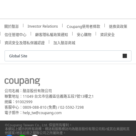
Investor Relations
關於酷澎
Coupang使用者條款
退換貨政策
信任管理中心
顧客隱私權政策通知
安心購物
資訊安全
資訊安全及隱私保護認證
加入酷澎商城
Global Site
公司名稱：酷澎股份有限公司
聯繫地址：11049 台北市信義區信義路五段7號13樓之1
統編：91002999
客服中心：0809-088-810 (免費) / 02-5592-7298
電子郵件：help_tw@coupang.com
©Coupang Taiwan Co., Ltd. 保留所有權利。
本網站上顯示的所有商標、標誌和服務標誌均為酷澎股份有限公司和/或其在美國和其
他國家/地區註冊之關聯公司之所屬財產。