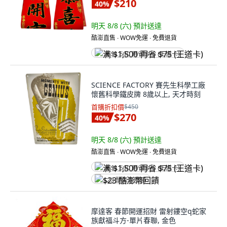
$210
40
%
明天 8/8 (六)
預計送達
酷澎直售 ∙ WOW免運 ∙ 免費退貨
满 $1,500 再省 $75 (王道卡)
SCIENCE FACTORY 賽先生科學工廠
懷舊科學鐵皮牌 8歲以上, 天才時刻
首購折扣價
$450
$270
40
%
明天 8/8 (六)
預計送達
酷澎直售 ∙ WOW免運 ∙ 免費退貨
满 $1,500 再省 $75 (王道卡)
$23 酷澎幣回饋
摩達客 春節開運招財 雷射鏤空q蛇家
族獻福斗方-單片春聯, 金色