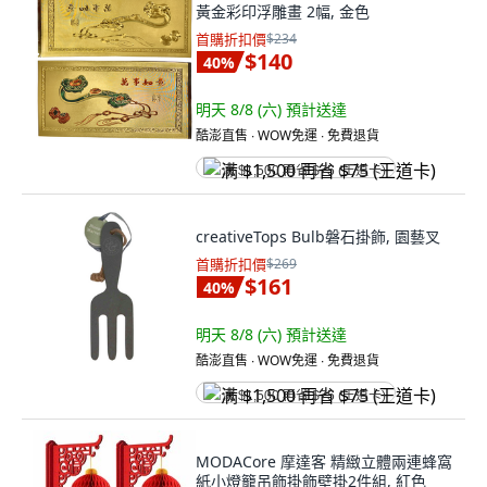
黃金彩印浮雕畫 2幅, 金色
首購折扣價
$234
$140
40
%
明天 8/8 (六)
預計送達
酷澎直售 ∙ WOW免運 ∙ 免費退貨
满 $1,500 再省 $75 (王道卡)
creativeTops Bulb磐石掛飾, 園藝叉
首購折扣價
$269
$161
40
%
明天 8/8 (六)
預計送達
酷澎直售 ∙ WOW免運 ∙ 免費退貨
满 $1,500 再省 $75 (王道卡)
MODACore 摩達客 精緻立體兩連蜂窩
紙小燈籠吊飾掛飾壁掛2件組, 紅色