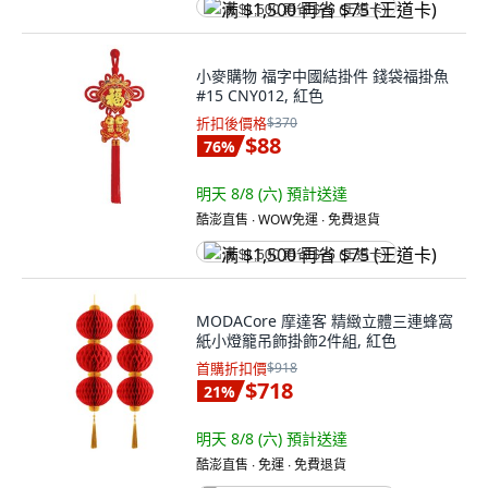
满 $1,500 再省 $75 (王道卡)
小麥購物 福字中國結掛件 錢袋福掛魚
#15 CNY012, 紅色
折扣後價格
$370
$88
76
%
明天 8/8 (六)
預計送達
酷澎直售 ∙ WOW免運 ∙ 免費退貨
满 $1,500 再省 $75 (王道卡)
MODACore 摩達客 精緻立體三連蜂窩
紙小燈籠吊飾掛飾2件組, 紅色
首購折扣價
$918
$718
21
%
明天 8/8 (六)
預計送達
酷澎直售 ∙ 免運 ∙ 免費退貨