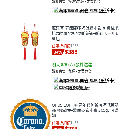
酷澎直售 ∙ WOW免運 ∙ 免費退貨
满 $1,500 再省 $75 (王道卡)
摩達客 春節開運招財貓掛飾 刺繡絨毛
抬頭見喜招財招福流蘇吊飾(2入一組),
紅色
首購折扣價
$588
$388
34
%
明天 8/8 (六)
預計送達
酷澎直售 ∙ 免運 ∙ 免費退貨
满 $1,500 再省 $75 (王道卡)
$16 酷澎幣回饋
OPUS LOFT 純真年代仿舊啤酒瓶蓋壁
飾 餐廳酒吧牆面擺飾掛畫 365g, 可樂
娜
首購折扣價
$483
$289
40
%