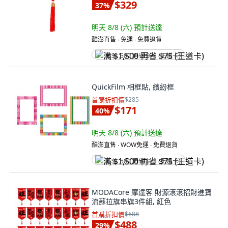
$329
37
%
明天 8/8 (六)
預計送達
酷澎直售 ∙ 免運 ∙ 免費退貨
满 $1,500 再省 $75 (王道卡)
QuickFilm 相框貼, 繽紛框
首購折扣價
$285
$171
40
%
明天 8/8 (六)
預計送達
酷澎直售 ∙ WOW免運 ∙ 免費退貨
满 $1,500 再省 $75 (王道卡)
MODACore 摩達客 財源滾滾招財進寶
流蘇拉旗串旗3件組, 紅色
首購折扣價
$688
$488
29
%