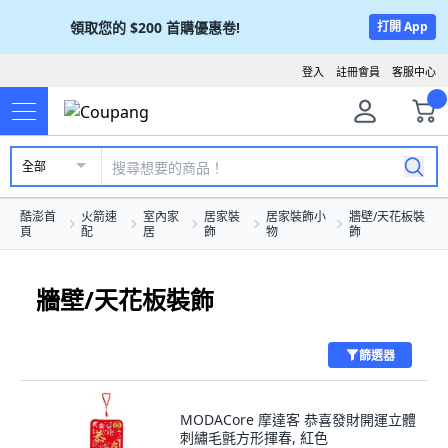
領取您的
$200
首購優惠卷!
打開 App
登入
註冊會員
客服中心
全部
酷澎首
火箭速
室內家
居家裝
居家裝飾小
牆壁/天花板裝
頁
配
居
飾
物
飾
牆壁/天花板裝飾
篩選器
MODACore 摩達客 恭喜發財開運立體
刺繡毛氈方形揮春, 紅色