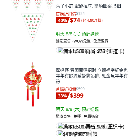
葉子小舖 聖誕拉旗, 簡約圖案, 5個
首購折扣價
$124
$74
40
%
(
$14.80/1個
)
明天 8/8 (六)
預計送達
酷澎直售 ∙ WOW免運 ∙ 免費退貨
满 $1,500 再省 $75 (王道卡)
摩達客 春節開運招財 立體福字紅金魚
年年有餘流蘇掛飾吊飾, 紅金魚年年有
餘
首購折扣價
$599
$399
33
%
明天 8/8 (六)
預計送達
酷澎直售 ∙ 免運 ∙ 免費退貨
满 $1,500 再省 $75 (王道卡)
$18 酷澎幣回饋