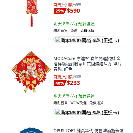
首購折扣價
$790
$590
25
%
明天 8/8 (六)
預計送達
酷澎直售 ∙ 免運 ∙ 免費退貨
满 $1,500 再省 $75 (王道卡)
MODACore 摩達客 春節開運招財 金
箔祥龍福到我家角花蝴蝶結斗方-單片
春聯, 紅色
首購折扣價
$389
$233
40
%
明天 8/8 (六)
預計送達
酷澎直售 ∙ WOW免運 ∙ 免費退貨
满 $1,500 再省 $75 (王道卡)
OPUS LOFT 純真年代 仿舊啤酒瓶蓋壁