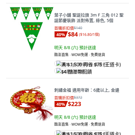
葉子小舖 聖誕拉旗 3m F 三角 012 聖
誕節慶裝飾 派對佈置, 綠色, 5個
首購折扣價
$140
$84
40
%
(
$16.80/1個
)
明天 8/8 (六)
預計送達
酷澎直售 ∙ WOW免運 ∙ 免費退貨
满 $1,500 再省 $75 (王道卡)
$4 酷澎幣回饋
刺繡金福 適用年齡：6歲以上, 金邊
首購折扣價
$372
$223
40
%
明天 8/8 (六)
預計送達
酷澎直售 ∙ WOW免運 ∙ 免費退貨
满 $1,500 再省 $75 (王道卡)