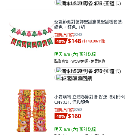
满 $1,500 再省 $75 (王道卡)
聖誕節派對裝飾聖誕旗幟聖誕樹套裝,
綠色 + 紅色, 1組
首購折扣價
$248
$148
40
%
(
$148.00/1個
)
明天 8/8 (六)
預計送達
酷澎直售 ∙ WOW免運 ∙ 免費退貨
满 $1,500 再省 $75 (王道卡)
$7 酷澎幣回饋
小麥購物 立體春節對聯 好運 聰明伶俐
CNY031, 混和顏色
首購折扣價
$268
$160
40
%
明天 8/8 (六)
預計送達