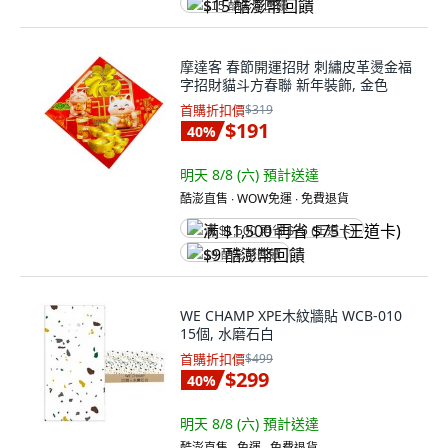
$15 酷澎幣回饋
摩達客 春節開運招財 刺繡皮革燙金福
字招財貓斗方春聯 新年裝飾, 金色
首購折扣價
$319
$191
40
%
明天 8/8 (六)
預計送達
酷澎直售 ∙ WOW免運 ∙ 免費退貨
满 $1,500 再省 $75 (王道卡)
$9 酷澎幣回饋
WE CHAMP XPE木紋牆貼 WCB-010
15個, 水磨石白
首購折扣價
$499
$299
40
%
明天 8/8 (六)
預計送達
酷澎直售 ∙ 免運 ∙ 免費退貨