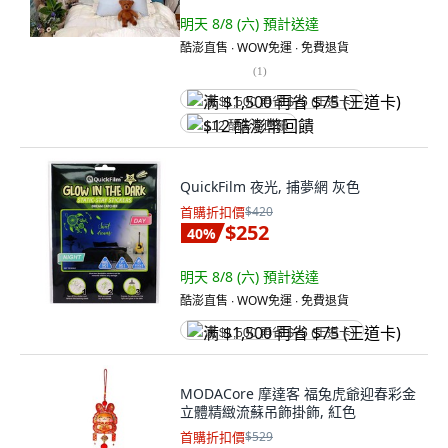
明天 8/8 (六)
預計送達
酷澎直售 ∙ WOW免運 ∙ 免費退貨
(
1
)
满 $1,500 再省 $75 (王道卡)
$12 酷澎幣回饋
QuickFilm 夜光, 捕夢網 灰色
首購折扣價
$420
$252
40
%
明天 8/8 (六)
預計送達
酷澎直售 ∙ WOW免運 ∙ 免費退貨
满 $1,500 再省 $75 (王道卡)
MODACore 摩達客 福兔虎爺迎春彩金
立體精緻流蘇吊飾掛飾, 紅色
首購折扣價
$529