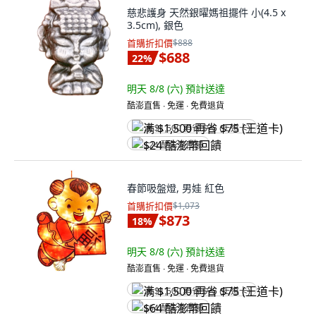
慈悲護身 天然銀曜媽祖擺件 小(4.5 x
3.5cm), 銀色
首購折扣價
$888
$688
22
%
明天 8/8 (六)
預計送達
酷澎直售 ∙ 免運 ∙ 免費退貨
满 $1,500 再省 $75 (王道卡)
$24 酷澎幣回饋
春節吸盤燈, 男娃 紅色
首購折扣價
$1,073
$873
18
%
明天 8/8 (六)
預計送達
酷澎直售 ∙ 免運 ∙ 免費退貨
满 $1,500 再省 $75 (王道卡)
$64 酷澎幣回饋