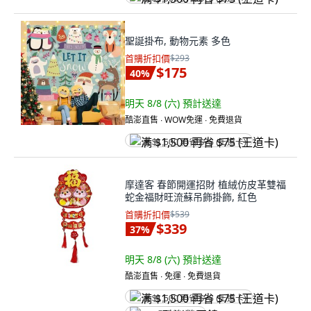
聖誕掛布, 動物元素 多色
首購折扣價
$293
$175
40
%
明天 8/8 (六)
預計送達
酷澎直售 ∙ WOW免運 ∙ 免費退貨
满 $1,500 再省 $75 (王道卡)
摩達客 春節開運招財 植絨仿皮革雙福
蛇金福財旺流蘇吊飾掛飾, 紅色
首購折扣價
$539
$339
37
%
明天 8/8 (六)
預計送達
酷澎直售 ∙ 免運 ∙ 免費退貨
满 $1,500 再省 $75 (王道卡)