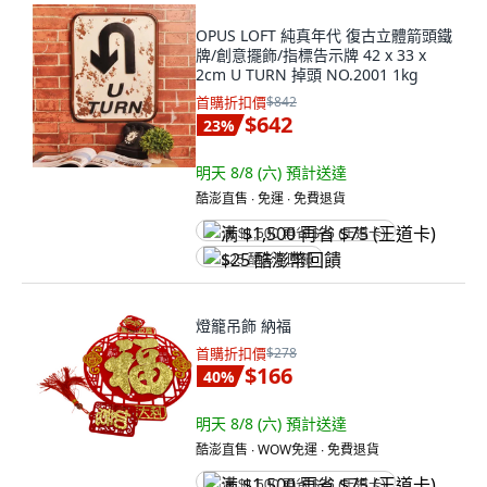
OPUS LOFT 純真年代 復古立體箭頭鐵
牌/創意擺飾/指標告示牌 42 x 33 x
2cm U TURN 掉頭 NO.2001 1kg
首購折扣價
$842
$642
23
%
明天 8/8 (六)
預計送達
酷澎直售 ∙ 免運 ∙ 免費退貨
满 $1,500 再省 $75 (王道卡)
$25 酷澎幣回饋
燈籠吊飾 納福
首購折扣價
$278
$166
40
%
明天 8/8 (六)
預計送達
酷澎直售 ∙ WOW免運 ∙ 免費退貨
满 $1,500 再省 $75 (王道卡)