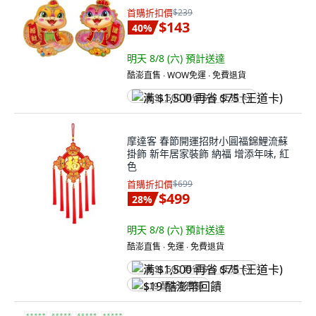
首購折扣價
$239
$143
40
%
明天 8/8 (六)
預計送達
酷澎直售 ∙ WOW免運 ∙ 免費退貨
满 $1,500 再省 $75 (王道卡)
摩達客 春節開運招財小圓福錦鯉流蘇
掛飾 新年居家裝飾 納福 增添年味, 紅
色
首購折扣價
$699
$499
28
%
明天 8/8 (六)
預計送達
酷澎直售 ∙ 免運 ∙ 免費退貨
满 $1,500 再省 $75 (王道卡)
$19 酷澎幣回饋