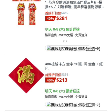
年恭喜發財源滾福氣滿門聯三片組-橫
批+左右對聯春聯, 龍年恭喜發財源滾
福氣滿門聯
首購折扣價
$469
$281
40
%
明天 8/8 (六)
預計送達
酷澎直售 ∙ WOW免運 ∙ 免費退貨
(
1
)
满 $1,500 再省 $75 (王道卡)
48K植絨斗方 金字 50張, 滿 金色 + 紅
色
首購折扣價
$356
$213
40
%
明天 8/8 (六)
預計送達
酷澎直售 ∙ WOW免運 ∙ 免費退貨
满 $1,500 再省 $75 (王道卡)