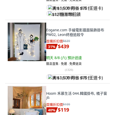
满 $1,500 再省 $75 (王道卡)
$12 酷澎幣回饋
Eogane.com 手繪電影牆面裝飾掛布
PW02, Leon終極追殺令
首購折扣價
$639
$439
31
%
明天 8/8 (六)
預計送達
酷澎直售 ∙ 免運 ∙ 免費退貨
(
1320
)
满 $1,500 再省 $75 (王道卡)
Hoom 禾慕生活 044.韓國掛布, 橘子窗
戶
首購折扣價
$199
$119
40
%