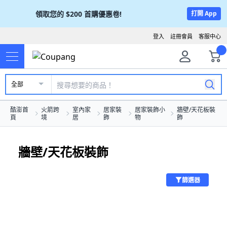
領取您的
$200
首購優惠卷!
打開 App
登入
註冊會員
客服中心
全部
酷澎首
火箭跨
室內家
居家裝
居家裝飾小
牆壁/天花板裝
頁
境
居
飾
物
飾
牆壁/天花板裝飾
篩選器