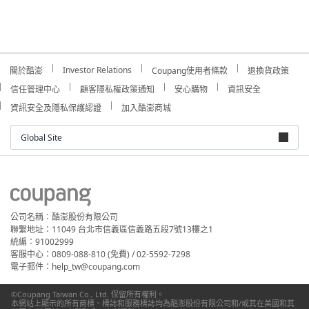
Investor Relations
關於酷澎
Coupang使用者條款
退換貨政策
信任管理中心
顧客隱私權政策通知
安心購物
資訊安全
資訊安全及隱私保護認證
加入酷澎商城
Global Site
公司名稱：酷澎股份有限公司
聯繫地址：11049 台北市信義區信義路五段7號13樓之1
統編：91002999
客服中心：0809-088-810 (免費) / 02-5592-7298
電子郵件：help_tw@coupang.com
©Coupang Taiwan Co., Ltd. 保留所有權利。
本網站上顯示的所有商標、標誌和服務標誌均為酷澎股份有限公司和/或其在美國和其