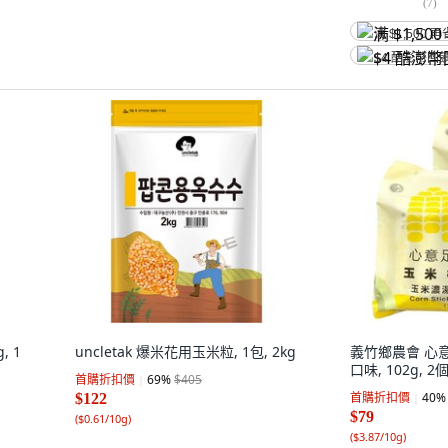
(
7
)
满 $1,500 再
$4 酷澎幣回
 1
uncletak 爆米花用玉米粒, 1包, 2kg
義竹鄉農會 心
口味, 102g, 2
首購折扣價
69
%
$405
首購折扣價
40
%
$122
$79
(
$0.61/10g
)
(
$3.87/10g
)