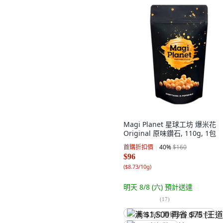
Magi Planet 星球工坊 爆米花
Original 原味鑽石, 110g, 1包
首購折扣價
40
%
$160
$96
(
$8.73/10g
)
明天 8/8 (六)
預計送達
(
17
)
满 $1,500 再省 $75 (王道卡)