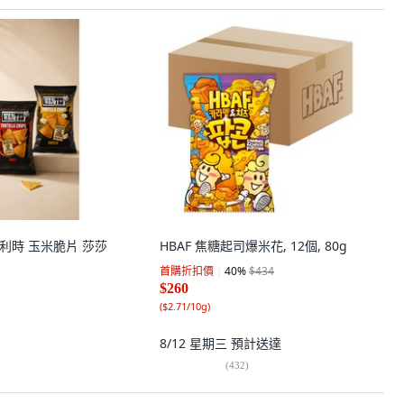
比利時 玉米脆片 莎莎
HBAF 焦糖起司爆米花, 12個, 80g
首購折扣價
40
%
$434
$260
(
$2.71/10g
)
8/12 星期三
預計送達
(
432
)