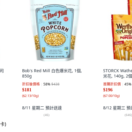
起司
Bob's Red Mill 白色爆米花, 1個,
STORCK Wa
850g
米花, 140g, 2
折扣後價格
58
%
$438
首購折扣價
45
%
$181
$196
(
$2.13/10g
)
(
$7.00/10g
)
8/11 星期二
預計送達
8/12 星期三
預
(
46
)
(
646