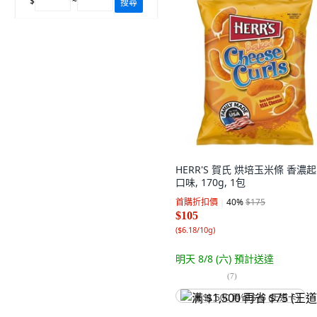
$
~
搜尋
HERR'S 賀氏 烘培玉米條 香濃
口味, 170g, 1包
首購折扣價
40
%
$175
$105
(
$6.18/10g
)
明天 8/8 (六)
預計送達
(
7
)
满 $1,500 再省 $75 (王道卡)