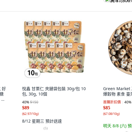
满 $1,500 再
 好
悅鑫 甘栗仁 夾鏈袋包裝 30g/包 10
Green Mark
減糖
包, 30g, 10個
爆穀物 素食 臺灣製
 玉
40
%
$150
首購折扣價
40
%
$89
$85
(
$2.97/10g
)
(
$7.08/10g
)
8/12 星期三
預計送達
明天 8/8 (六)
預
(
5
)