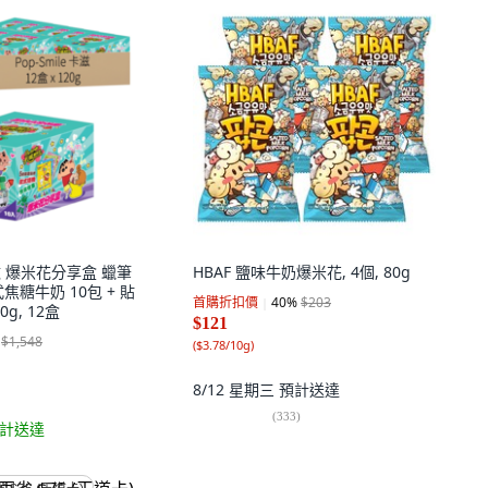
 卡滋 爆米花分享盒 蠟筆
HBAF 鹽味牛奶爆米花, 4個, 80g
焦糖牛奶 10包 + 貼
首購折扣價
40
%
$203
0g, 12盒
$121
$1,548
(
$3.78/10g
)
8/12 星期三
預計送達
(
333
)
計送達