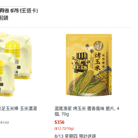
省 $75 (王道卡)
饋
意足玉米棒 玉米濃湯
滬尾漁家 烤玉米 醬香風味 脆片, 4
個
個, 70g
$356
$133
(
$12.72/10g
)
8/13 星期四
預計送達