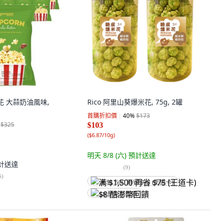
米花 大蒜奶油風味,
Rico 阿里山葵爆米花, 75g, 2罐
首購折扣價
40
%
$173
$325
$103
(
$6.87/10g
)
明天 8/8 (六)
預計送達
計送達
(
9
)
6
)
满 $1,500 再省 $75 (王道卡)
$8 酷澎幣回饋