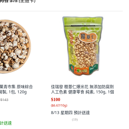
省 $75 (王道卡)
et 菓青市集 原味綜合
佳瑞發 糙薏仁爆米花 無添加防腐劑
, 1包, 120g
人工色素 健康零食 純素, 150g, 1個
$100
$143
(
$6.67/10g
)
8/13 星期四
預計送達
(
19
)
計送達