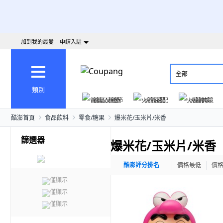
加到我的最愛
申請入駐
全部
類別
爸氣父親節
火箭速配
火箭跨境
酷澎首頁
食品飲料
零食/糖果
爆米花/玉米片/米香
篩選器
爆米花/玉米片/米香
酷澎評分排名
價格最低
價
僅顯示
僅顯示
僅顯示