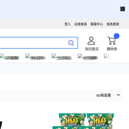
登入
註冊會員
客服中心
成為賣家
我的酷澎
購物車
文具圖書
食品飲料
生活用品
女性服飾
運動戶外
60
每頁筆