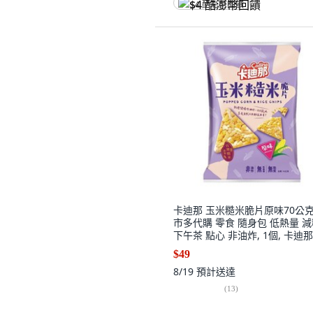
$4 酷澎幣回饋
卡迪那 玉米糙米脆片原味70公克
市多代購 零食 隨身包 低熱量 
下午茶 點心 非油炸, 1個, 卡迪那
米糙米脆片70公克(1包)
$49
8/19
預計送達
(
13
)