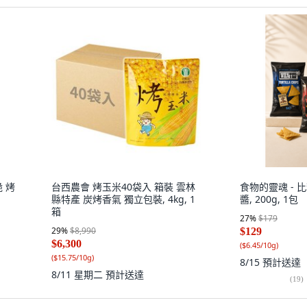
脆 烤
台西農會 烤玉米40袋入 箱裝 雲林
食物的靈魂 - 
縣特產 炭烤香氣 獨立包裝, 4kg, 1
醬, 200g, 1包
箱
27
%
$179
29
%
$8,990
$129
$6,300
(
$6.45/10g
)
(
$15.75/10g
)
8/15
預計送達
8/11 星期二
預計送達
(
19
)