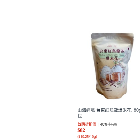
山海經脈 台東紅烏龍爆米花, 80g,
包
首購折扣價
40
%
$138
$82
(
$10.25/10g
)