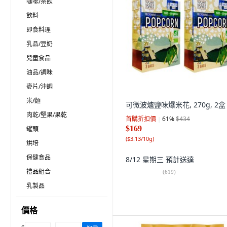
咖啡/茶飲
飲料
即食料理
乳品/豆奶
兒童食品
油品/調味
麥片/沖調
米/麵
可微波爐鹽味爆米花, 270g, 2盒
肉乾/堅果/果乾
首購折扣價
61
%
$434
$169
罐頭
(
$3.13/10g
)
烘培
保健食品
8/12 星期三
預計送達
禮品組合
(
619
)
乳製品
價格