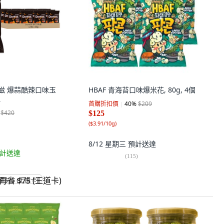
力多滋 爆蒜酷辣口味玉
HBAF 青海苔口味爆米花, 80g, 4個
包
首購折扣價
40
%
$209
$420
$125
(
$3.91/10g
)
8/12 星期三
預計送達
計送達
(
115
)
省 $75 (王道卡)