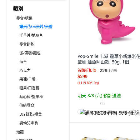
類別
零食/糖果
爆米花/玉米片/米香
洋芋片/地瓜片
零食餅乾
派/蛋糕/麵包
Pop-Smile 卡滋 蠟筆小新爆米
型桶 鱷魚阿山款, 50g, 1個
海苔
巧克力
首購折扣價
25
%
$799
$599
果凍/羊羹
(
$119.80/10g
)
糖果/口香糖
明天 8/8 (六)
預計送達
點心棒/堅果棒
(
9
)
傳統零食
满 $1,500 再省 $75 (王道卡)
DIY餅乾/禮盒
嬰幼兒零食
泡麵