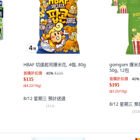
HBAF 切達起司爆米花, 4個, 80g
gomgom 爆
50g, 12包
首購折扣價
40
%
$225
首購折扣價
40
%
$135
$195
(
$4.22/10g
)
(
$3.25/10g
)
8/12 星期三
預計送達
8/12 星期三
預
(
111
)
(
312