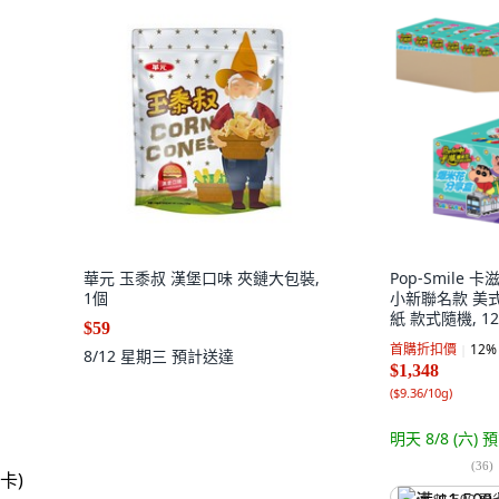
華元 玉黍叔 漢堡口味 夾鏈大包裝,
Pop-Smile
1個
小新聯名款 美式
紙 款式隨機, 12
$59
首購折扣價
12
%
8/12 星期三
預計送達
$1,348
(
$9.36/10g
)
明天 8/8 (六)
預
(
36
)