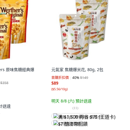
thers 原味焦糖經典爆
元氣家 焦糖爆米花, 80g, 2包
個
首購折扣價
40
%
$149
$358
$89
(
$5.56/10g
)
明天 8/8 (六)
預計送達
計送達
(
11
)
)
满 $1,500 再省 $75 (王道卡)
$7 酷澎幣回饋