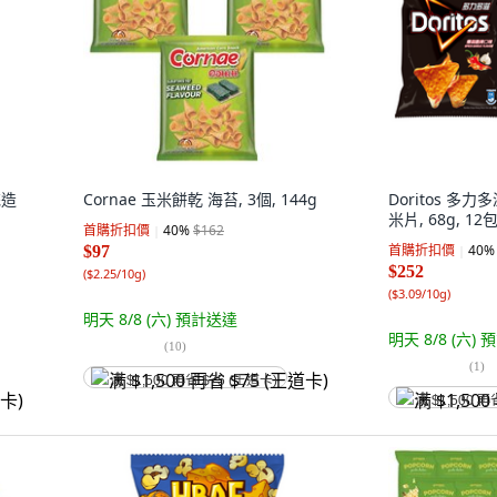
花造
Cornae 玉米餅乾 海苔, 3個, 144g
Doritos 多
米片, 68g, 12
首購折扣價
40
%
$162
首購折扣價
40
%
$97
$252
(
$2.25/10g
)
(
$3.09/10g
)
明天 8/8 (六)
預計送達
明天 8/8 (六)
預
(
10
)
(
1
)
满 $1,500 再省 $75 (王道卡)
满 $1,500 再