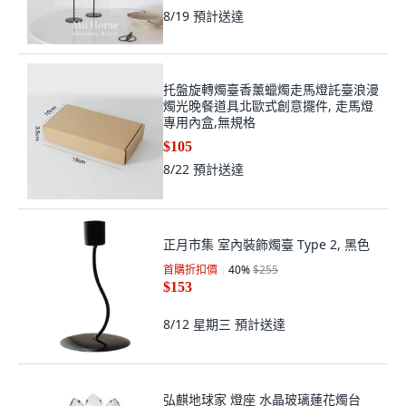
8/19
預計送達
托盤旋轉燭臺香薰蠟燭走馬燈託臺浪漫
燭光晚餐道具北歐式創意擺件, 走馬燈
專用內盒,無規格
$105
8/22
預計送達
正月市集 室內裝飾燭臺 Type 2, 黑色
首購折扣價
40
%
$255
$153
8/12 星期三
預計送達
弘麒地球家 燈座 水晶玻璃蓮花燭台