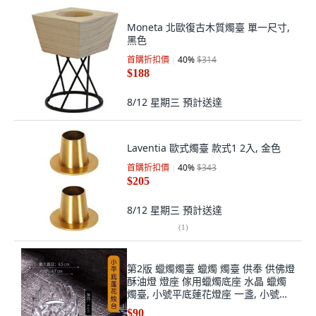
Moneta 北歐復古木質燭臺 單一尺寸,
黑色
首購折扣價
40
%
$314
$188
8/12 星期三
預計送達
Laventia 歐式燭臺 款式1 2入, 金色
首購折扣價
40
%
$343
$205
8/12 星期三
預計送達
(
1
)
第2版 蠟燭燭臺 蠟燭 燭臺 供奉 供佛燈
酥油燈 燈座 傢用蠟燭底座 水晶 蠟燭
燭臺, 小號平底蓮花燈座 一盞, 小號平
底蓮花燈座
$90