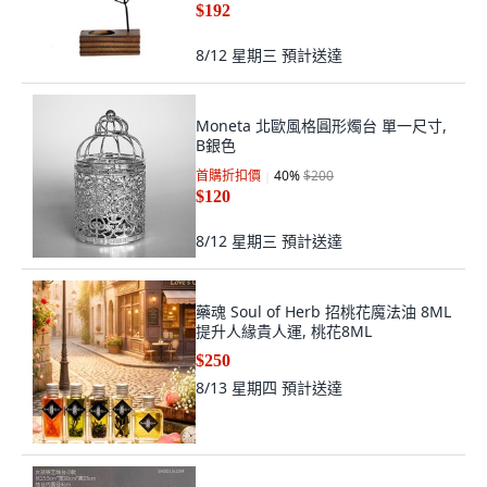
$192
8/12 星期三
預計送達
Moneta 北歐風格圓形燭台 單一尺寸,
B銀色
首購折扣價
40
%
$200
$120
8/12 星期三
預計送達
藥魂 Soul of Herb 招桃花魔法油 8ML
提升人緣貴人運, 桃花8ML
$250
8/13 星期四
預計送達