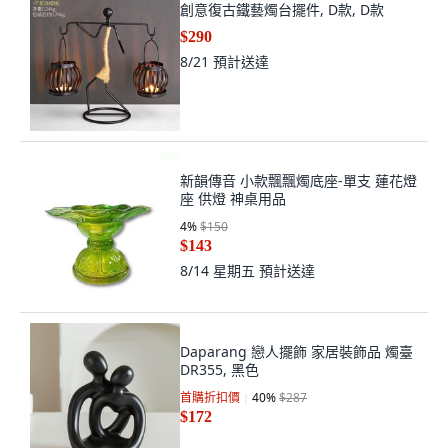
創意復古鐵藝燭台擺件, D款, D款
$290
8/21
預計送達
新韻傳音 小款飄飄燭底座-單支 蓮花燈
座 供燈 神桌用品
4
%
$150
$143
8/14 星期五
預計送達
Daparang 戀人擺飾 家居裝飾品 燭臺
DR355, 黑色
首購折扣價
40
%
$287
$172