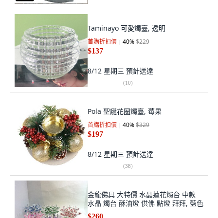
Taminayo 可愛燭臺, 透明
首購折扣價
40
%
$229
$137
8/12 星期三
預計送達
(
10
)
Pola 聖誕花圈燭臺, 莓果
首購折扣價
40
%
$329
$197
8/12 星期三
預計送達
(
38
)
金龍佛具 大特價 水晶蓮花燭台 中款
水晶 燭台 酥油燈 供佛 點燈 拜拜, 藍色
$260