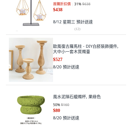
首購折扣價
31
%
$638
$438
8/12 星期三
預計送達
(
12
)
歐風復古羅馬柱 - DIY白胚裝飾擺件,
大中小一套木質燭臺
$527
8/20
預計送達
風水泥隕石蠟燭杯, 果綠色
50
%
$160
$80
8/20
預計送達