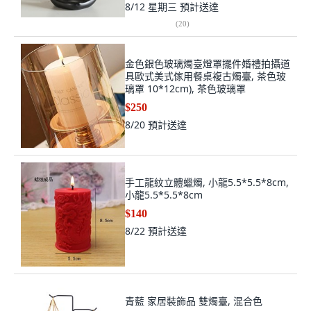
8/12 星期三
預計送達
(
20
)
金色銀色玻璃燭臺燈罩擺件婚禮拍攝道
具歐式美式傢用餐桌複古燭臺, 茶色玻
璃罩 10*12cm), 茶色玻璃罩
$250
8/20
預計送達
手工龍紋立體蠟燭, 小龍5.5*5.5*8cm,
小龍5.5*5.5*8cm
$140
8/22
預計送達
青藍 家居裝飾品 雙燭臺, 混合色