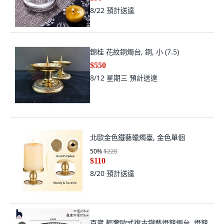
8/22
預計送達
錦桂 花紋銅燭台, 銅, 小 (7.5)
$550
8/12 星期三
預計送達
北歐金色鐵藝蠟燭臺, 金色單個
50
%
$220
$110
8/20
預計送達
百崴 輕奢歐式復古鐵藝燈籠燭台, 燈籠