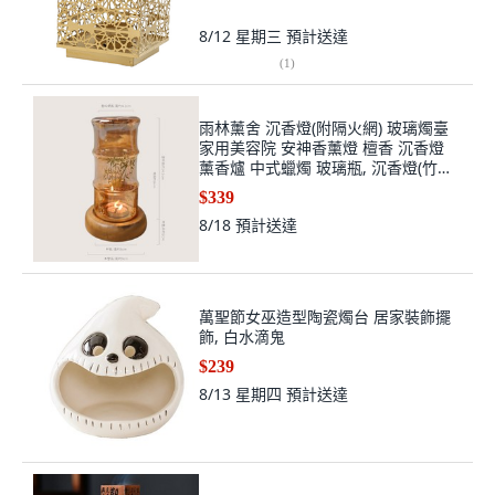
8/12 星期三
預計送達
(
1
)
雨林薰舍 沉香燈(附隔火網) 玻璃燭臺
家用美容院 安神香薰燈 檀香 沉香燈
薰香爐 中式蠟燭 玻璃瓶, 沉香燈(竹
子)-茶色/配隔火網, 琥珀
$339
8/18
預計送達
萬聖節女巫造型陶瓷燭台 居家裝飾擺
飾, 白水滴鬼
$239
8/13 星期四
預計送達