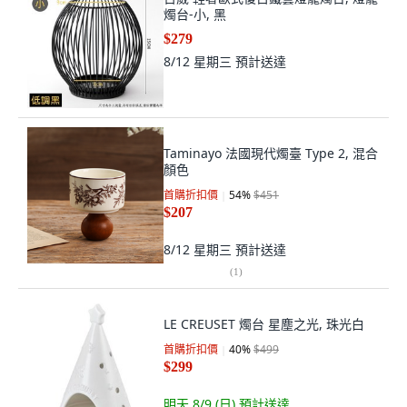
燭台-小, 黑
$279
8/12 星期三
預計送達
Taminayo 法國現代燭臺 Type 2, 混合
顏色
首購折扣價
54
%
$451
$207
8/12 星期三
預計送達
(
1
)
LE CREUSET 燭台 星塵之光, 珠光白
首購折扣價
40
%
$499
$299
明天 8/9 (日)
預計送達