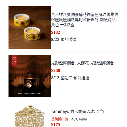
八吉祥八寶陶瓷蓮花燭臺座酥油燈蠟燭
燈座底座隔熱專用容器燈託 副廠商品,
黃色 一對2盞
$182
8/22
預計送達
光影燈座燭台, 大蓮花 光影燈座燭台
$268
8/12 星期三
預計送達
Taminayo 方形燭臺 A款, 金色
首購折扣價
40
%
$293
$175