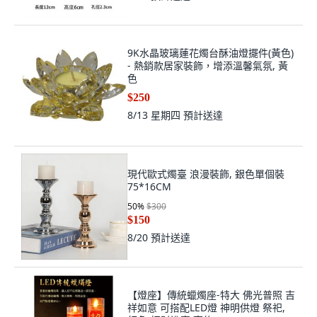
9K水晶玻璃蓮花燭台酥油燈擺件(黃色)
- 熱銷款居家裝飾，增添溫馨氣氛, 黃
色
$250
8/13 星期四
預計送達
現代歐式燭臺 浪漫裝飾, 銀色單個裝
75*16CM
50
%
$300
$150
8/20
預計送達
【燈座】傳統蠟燭座-特大 佛光普照 吉
祥如意 可搭配LED燈 神明供燈 祭祀,