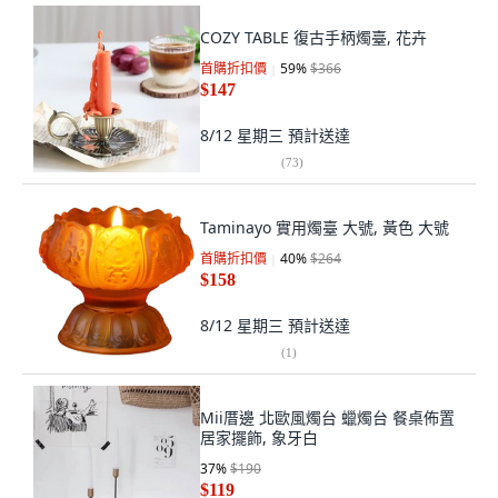
COZY TABLE 復古手柄燭臺, 花卉
首購折扣價
59
%
$366
$147
8/12 星期三
預計送達
(
73
)
Taminayo 實用燭臺 大號, 黃色 大號
首購折扣價
40
%
$264
$158
8/12 星期三
預計送達
(
1
)
Mii厝邊 北歐風燭台 蠟燭台 餐桌佈置
居家擺飾, 象牙白
37
%
$190
$119