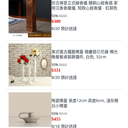
仿古禪意立式線香爐 鑄銅心經香插 家
用沉香香薰爐, 短款心經香爐 - 紅銅色
50
%
$600
$300
8/20
預計送達
美式復古鐵藝燭臺 婚慶路引花器 燭光
晚餐餐桌裝飾擺件, 白色, 32cm
50
%
$662
$331
8/20
預計送達
陶瓷燭臺 長度12cm 高度6cm, 淺灰簡
白小燭臺
50
%
$910
$455
8/18
預計送達