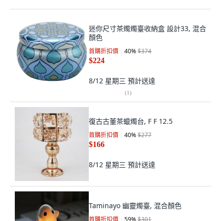
迷你尺寸茶燭燭臺收納盒 設計33, 混合
顏色
首購折扣價
40
%
$374
$224
8/12 星期三
預計送達
(
1
)
復古古董茶蠟燭台, F F 12.5
首購折扣價
40
%
$277
$166
8/12 星期三
預計送達
Taminayo 幽靈燭臺, 混合顏色
首購折扣價
59
%
$301