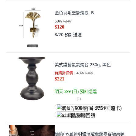
金色羽毛壁掛燭臺, B
50
%
$240
$120
8/20
預計送達
美式鐵藝氣氛燭台 230g, 黑色
首購折扣價
40
%
$369
$221
明天 8/9 (日)
預計送達
(
1
)
满 $1,500 再省 $75 (王道卡)
$11 酷澎幣回饋
簡約ins風透明玻璃燈籠燭臺客廳桌麵