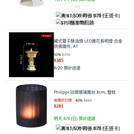
(
1
)
满 $1,500 再省 $75 (王道卡)
$15 酷澎幣回饋
藏式電子酥油燈 LED蓮花長明燈 合金
供佛擺件, A1
50
%
$770
$385
8/20
預計送達
Philippi 琺瑯玻璃燭台 8cm, 豎紋
首購折扣價
40
%
$469
$281
明天 8/9 (日)
預計送達
满 $1,500 再省 $75 (王道卡)