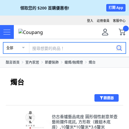
領取您的
$200
首購優惠卷!
打開 App
登入
註冊會員
客服中心
全部
酷澎首頁
室內家居
節慶裝飾
蠟燭/融燭燈
燭台
燭台
篩選器
仿古香爐藝品底座 圓形個性創意茶壺
藝術擺件底託, 方形款（雞翅木底
座）,10釐米*10釐米*3.6釐米