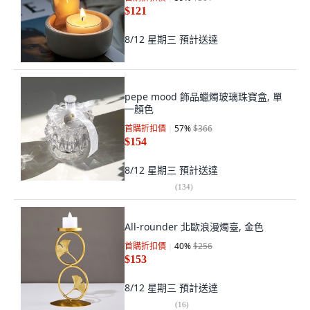
$121
8/12 星期三
預計送達
pepe mood 飾品蠟燭玻璃珠寶盒, 單
一顏色
首購折扣價
57
%
$366
$154
8/12 星期三
預計送達
(
134
)
All-rounder 北歐浪漫燭臺, 金色
首購折扣價
40
%
$256
$153
8/12 星期三
預計送達
(
16
)