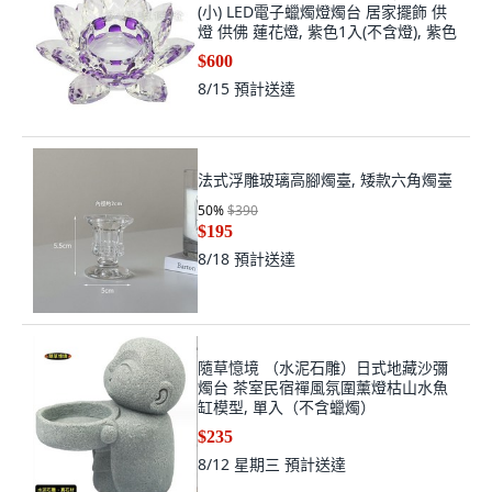
(小) LED電子蠟燭燈燭台 居家擺飾 供
燈 供佛 蓮花燈, 紫色1入(不含燈), 紫色
$600
8/15
預計送達
法式浮雕玻璃高腳燭臺, 矮款六角燭臺
50
%
$390
$195
8/18
預計送達
隨草憶境 （水泥石雕）日式地藏沙彌
燭台 茶室民宿禪風氛圍薰燈枯山水魚
缸模型, 單入（不含蠟燭）
$235
8/12 星期三
預計送達