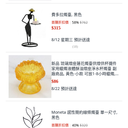
費多拉燭臺, 黑色
首購折扣價
58
%
$762
$315
8/12 星期三
預計送達
(
18
)
新品 琉璃燈座蓮花燭臺供燈供杯擺件
家用蠟燭液體酥油燈座淨水杯燭臺 副
廠商品, 黃色-小款 可放1-8小時蠟燭,
黃色-小款
$86
8/22
預計送達
Moneta 感性簡約線條燭臺 單一尺寸,
黑色
首購折扣價
40
%
$320