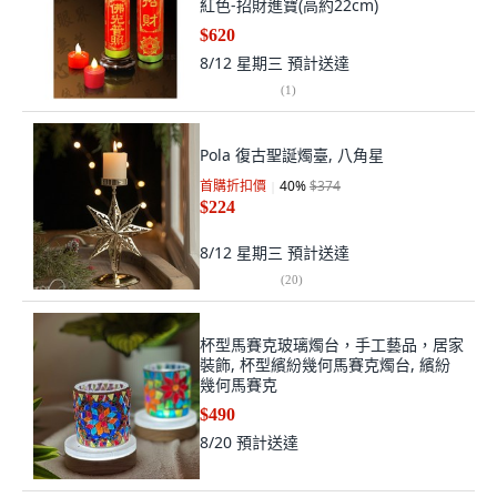
紅色-招財進寶(高約22cm)
$620
8/12 星期三
預計送達
(
1
)
Pola 復古聖誕燭臺, 八角星
首購折扣價
40
%
$374
$224
8/12 星期三
預計送達
(
20
)
杯型馬賽克玻璃燭台，手工藝品，居家
裝飾, 杯型繽紛幾何馬賽克燭台, 繽紛
幾何馬賽克
$490
8/20
預計送達