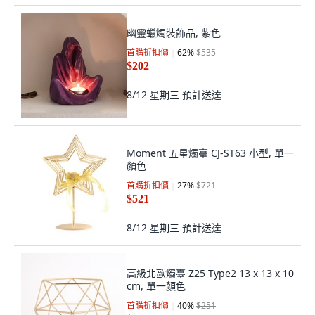
幽靈蠟燭裝飾品, 紫色
首購折扣價
62
%
$535
$202
8/12 星期三
預計送達
Moment 五星燭臺 CJ-ST63 小型, 單一
顏色
首購折扣價
27
%
$721
$521
8/12 星期三
預計送達
高級北歐燭臺 Z25 Type2 13 x 13 x 10
cm, 單一顏色
首購折扣價
40
%
$251