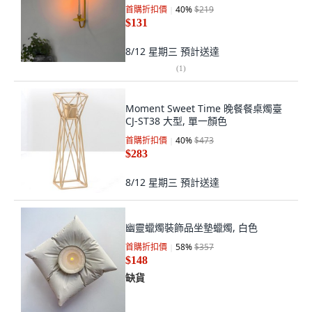
首購折扣價
40
%
$219
$131
8/12 星期三
預計送達
(
1
)
Moment Sweet Time 晚餐餐桌燭臺
CJ-ST38 大型, 單一顏色
首購折扣價
40
%
$473
$283
8/12 星期三
預計送達
幽靈蠟燭裝飾品坐墊蠟燭, 白色
首購折扣價
58
%
$357
$148
缺貨