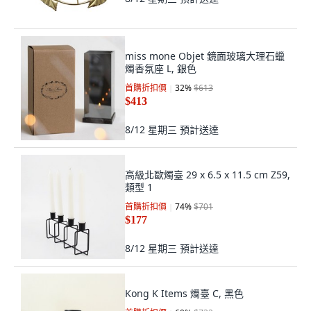
miss mone Objet 鏡面玻璃大理石蠟
燭香氛座 L, 銀色
首購折扣價
32
%
$613
$413
8/12 星期三
預計送達
高級北歐燭臺 29 x 6.5 x 11.5 cm Z59,
類型 1
首購折扣價
74
%
$701
$177
8/12 星期三
預計送達
Kong K Items 燭臺 C, 黑色