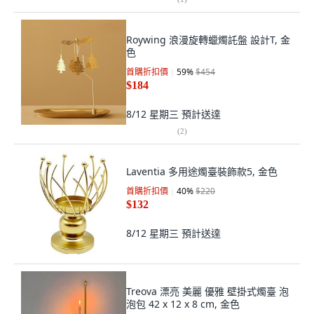
Roywing 浪漫旋轉蠟燭託盤 設計T, 金
色
首購折扣價
59
%
$454
$184
8/12 星期三
預計送達
(
2
)
Laventia 多用途燭臺裝飾款5, 金色
首購折扣價
40
%
$220
$132
8/12 星期三
預計送達
Treova 漂亮 美麗 優雅 壁掛式燭臺 泡
泡包 42 x 12 x 8 cm, 金色