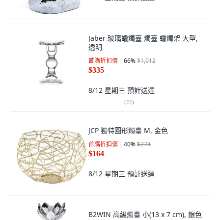
Jaber 玻璃蠟燭臺 燭臺 蠟燭架 大型,
透明
首購折扣價
66
%
$1,012
$335
8/12 星期三
預計送達
(
22
)
JCP 獨特圓形燭臺 M, 金色
首購折扣價
40
%
$274
$164
8/12 星期三
預計送達
B2WIN 高級燭臺 小(13 x 7 cm), 銀色