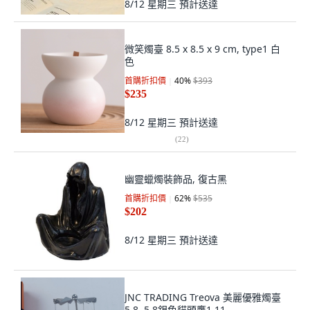
8/12 星期三
預計送達
微笑燭臺 8.5 x 8.5 x 9 cm, type1 白
色
首購折扣價
40
%
$393
$235
8/12 星期三
預計送達
(
22
)
幽靈蠟燭裝飾品, 復古黑
首購折扣價
62
%
$535
$202
8/12 星期三
預計送達
JNC TRADING Treova 美麗優雅燭臺
5.8, 5.8銀色貓頭鷹1 11