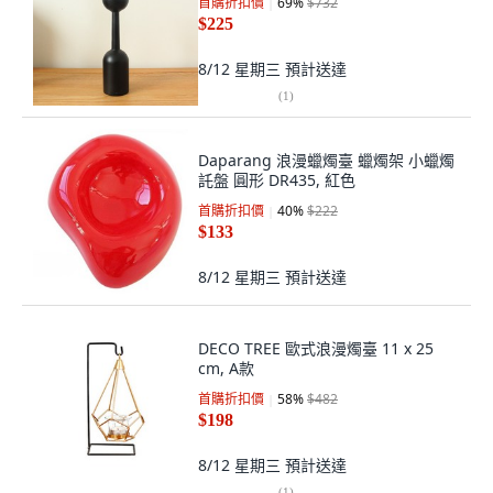
首購折扣價
69
%
$732
$225
8/12 星期三
預計送達
(
1
)
Daparang 浪漫蠟燭臺 蠟燭架 小蠟燭
託盤 圓形 DR435, 紅色
首購折扣價
40
%
$222
$133
8/12 星期三
預計送達
DECO TREE 歐式浪漫燭臺 11 x 25
cm, A款
首購折扣價
58
%
$482
$198
8/12 星期三
預計送達
(
1
)