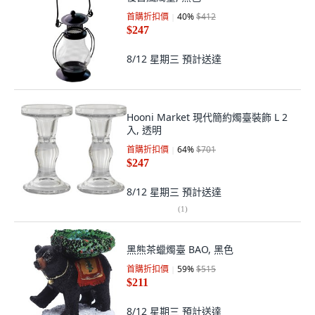
首購折扣價
40
%
$412
$247
8/12 星期三
預計送達
Hooni Market 現代簡約燭臺裝飾 L 2
入, 透明
首購折扣價
64
%
$701
$247
8/12 星期三
預計送達
(
1
)
黑熊茶蠟燭臺 BAO, 黑色
首購折扣價
59
%
$515
$211
8/12 星期三
預計送達