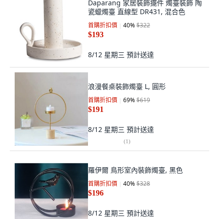
Daparang 家居裝飾擺件 燭臺裝飾 陶
瓷蠟燭臺 直線型 DR431, 混合色
首購折扣價
40
%
$322
$193
8/12 星期三
預計送達
浪漫餐桌裝飾燭臺 L, 圓形
首購折扣價
69
%
$619
$191
8/12 星期三
預計送達
(
1
)
羅伊爾 鳥形室內裝飾燭臺, 黑色
首購折扣價
40
%
$328
$196
8/12 星期三
預計送達