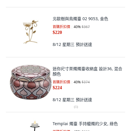
北歐樹與鳥燭臺 02 9053, 金色
首購折扣價
40
%
$367
$220
8/12 星期三
預計送達
迷你尺寸茶燭燭臺收納盒 設計36, 混合
顏色
首購折扣價
40
%
$374
$224
8/12 星期三
預計送達
(
1
)
Templai 燭臺 手持蠟燭的少女, 綠色