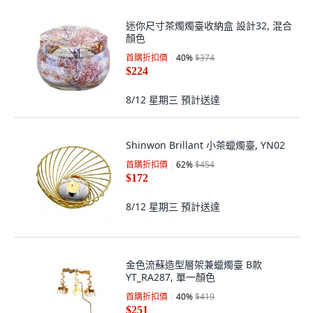
迷你尺寸茶燭燭臺收納盒 設計32, 混合
顏色
首購折扣價
40
%
$374
$224
8/12 星期三
預計送達
Shinwon Brillant 小茶蠟燭臺, YN02
首購折扣價
62
%
$454
$172
8/12 星期三
預計送達
金色流蘇造型層架兼蠟燭臺 B款
YT_RA287, 單一顏色
首購折扣價
40
%
$419
$251