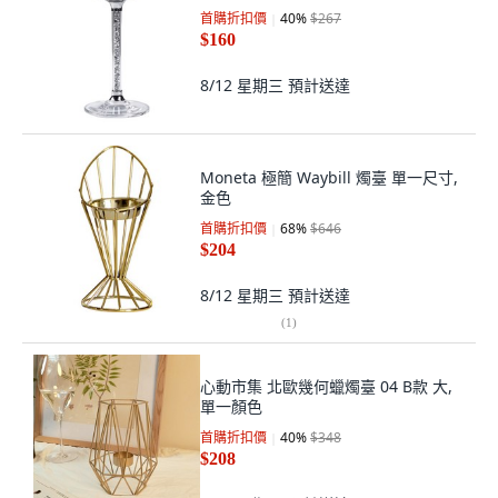
首購折扣價
40
%
$267
$160
8/12 星期三
預計送達
Moneta 極簡 Waybill 燭臺 單一尺寸,
金色
首購折扣價
68
%
$646
$204
8/12 星期三
預計送達
(
1
)
心動市集 北歐幾何蠟燭臺 04 B款 大,
單一顏色
首購折扣價
40
%
$348
$208