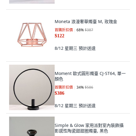
Moneta 浪漫奢華燭臺 M, 玫瑰金
首購折扣價
68
%
$387
$122
8/12 星期三
預計送達
Moment 歐式圓形燭臺 CJ-ST64, 單一
顏色
首購折扣價
34
%
$586
$386
8/12 星期三
預計送達
Simple & Glow 家用派對室內裝飾攝
影感性陶瓷甜甜圈燭臺, 黑色