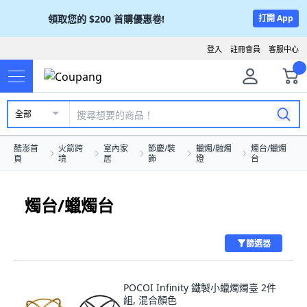
領取您的
$200
首購優惠卷!
打開 App
登入
註冊會員
客服中心
全部
酷澎首
火箭跨
室內家
節慶/裝
蠟燭/融燭
燭台/蠟燭
頁
境
居
飾
燈
台
燭台/蠟燭台
篩選器
POCOI Infinity 鐵製小蠟燭燭臺 2件
組, 混合顏色