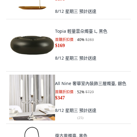
8/12 星期三
預計送達
Topia 輕量雲朵燭臺 L, 黑色
首購折扣價
40
%
$283
$169
8/12 星期三
預計送達
All Nine 奢華室內裝飾三層燭臺, 銀色
首購折扣價
52
%
$729
$347
8/12 星期三
預計送達
(
25
)
復古風燭臺, 黑色