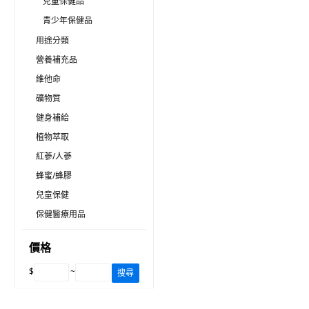
兒童保健品
青少年保健品
用途分類
營養補充品
維他命
礦物質
健身補給
植物萃取
紅蔘/人蔘
蜂蜜/蜂膠
兒童保健
保健醫療用品
價格
$
~
搜尋