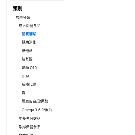
類別
族群分類
成人保健食品
營養補給
幫助消化
維他命
胺基酸
輔酶 Q10
DHA
新陳代謝
鐵
膠原蛋白/玻尿酸
Omega 3-6-9/魚油
年長者保健品
孕婦保健食品