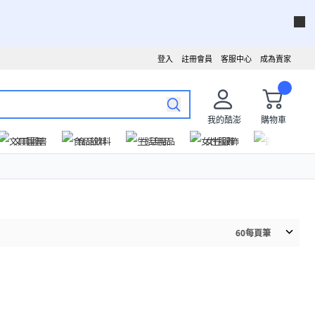
登入
註冊會員
客服中心
成為賣家
我的酷澎
購物車
文具圖書
食品飲料
生活用品
女性服飾
運動戶外
60
每頁筆