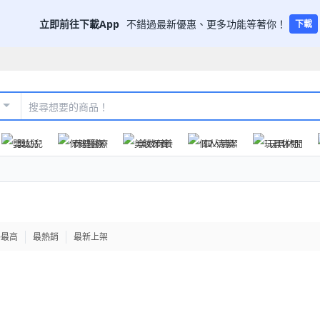
立即前往下載App
不錯過最新優惠、更多功能等著你！
下載
嬰幼兒
保健醫療
美妝保養
個人清潔
玩具休閒
格最高
最熱銷
最新上架