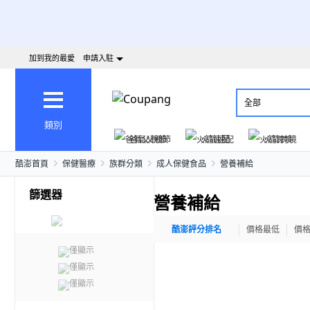
加到我的最愛
申請入駐
全部
類別
爸氣父親節
火箭速配
火箭跨境
酷澎首頁
保健醫療
族群分類
成人保健食品
營養補給
篩選器
營養補給
酷澎評分排名
價格最低
價
僅顯示
僅顯示
僅顯示