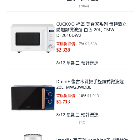
(
2064
)
CUCKOO 福庫 美食家系列 無轉盤立
體加熱微波爐 白色 20L, CMW-
DF2010DW2
首購折扣價
7
%
$2,538
$2,338
8/12 星期三
預計送達
DminE 復古木質把手旋鈕式微波爐
20L, MW20WDBL
首購折扣價
10
%
$1,913
$1,713
8/12 星期三
預計送達
(
72
)