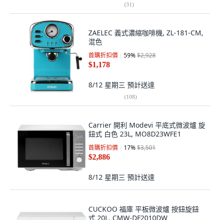
(
31
)
ZAELEC 義式濃縮咖啡機, ZL-181-CM,
混色
首購折扣價
59
%
$2,928
$1,178
8/12 星期三
預計送達
(
108
)
Carrier 開利 Modevi 平底式微波爐 旋
鈕式 白色 23L, MO8D23WFE1
首購折扣價
17
%
$3,501
$2,886
8/12 星期三
預計送達
CUCKOO 福庫 平板微波爐 按鈕旋鈕
式 20L, CMW-DF2010DW