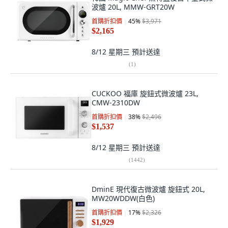
波爐 20L, MMW-GRT20W
首購折扣價
45
%
$3,971
$2,165
8/12 星期三
預計送達
(
1
)
CUCKOO 福庫 旋鈕式微波爐 23L,
CMW-2310DW
首購折扣價
38
%
$2,496
$1,537
8/12 星期三
預計送達
(
1442
)
DminE 現代復古微波爐 旋鈕式 20L,
MW20WDDW(白色)
首購折扣價
17
%
$2,326
$1,929