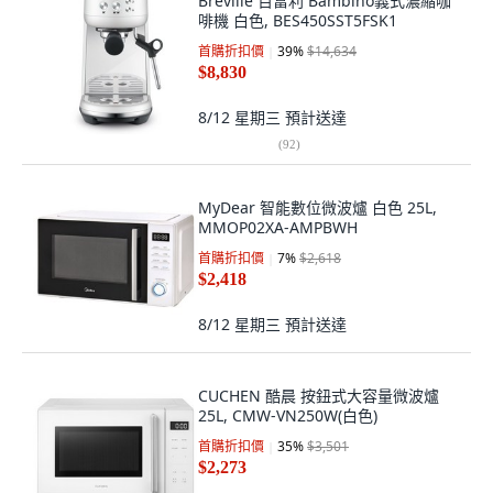
Breville 百富利 Bambino義式濃縮咖
啡機 白色, BES450SST5FSK1
首購折扣價
39
%
$14,634
$8,830
8/12 星期三
預計送達
(
92
)
MyDear 智能數位微波爐 白色 25L,
MMOP02XA-AMPBWH
首購折扣價
7
%
$2,618
$2,418
8/12 星期三
預計送達
CUCHEN 酷晨 按鈕式大容量微波爐
25L, CMW-VN250W(白色)
首購折扣價
35
%
$3,501
$2,273