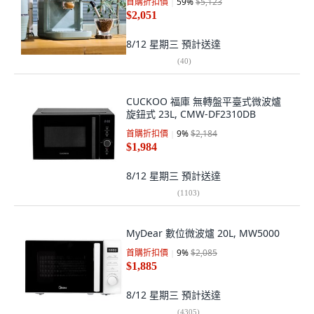
首購折扣價
59
%
$5,123
$2,051
8/12 星期三
預計送達
(
40
)
CUCKOO 福庫 無轉盤平臺式微波爐
旋鈕式 23L, CMW-DF2310DB
首購折扣價
9
%
$2,184
$1,984
8/12 星期三
預計送達
(
1103
)
MyDear 數位微波爐 20L, MW5000
首購折扣價
9
%
$2,085
$1,885
8/12 星期三
預計送達
(
4305
)