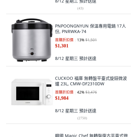
8/12 星期三
預計送達
(
43
)
PNPOONGNYUN 保溫專用電鍋 17人
份, PNRWKA-74
首購折扣價
13
%
$1,501
$1,301
8/12 星期三
預計送達
CUCKOO 福庫 無轉盤平臺式旋鈕微波
爐 23L, CMW-DF2310DW
首購折扣價
42
%
$3,476
$1,984
8/12 星期三
預計送達
(
2750
)
韓國 Magic Chef 無轉盤復古平臺式微