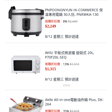
PNPOONGNYUN Hi-COMMERCE 保
溫專用電鍋 30人份, PNRWKA-130
首購折扣價
8
%
$2,449
$2,249
8/12 星期三
預計送達
Willz 平板式微波爐 旋鈕式 20L,
P70F20L-SEQ
首購折扣價
13
%
$1,515
$1,315
8/12 星期三
預計送達
(
111
)
delki All-in-one電動油炸鍋 Plus, DK-
264
首購折扣價
35
%
$5,828