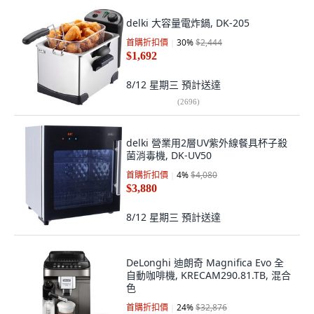
delki 大容量電炸鍋, DK-205
首購折扣價
30
%
$2,444
$1,692
8/12 星期三
預計送達
(
2696
)
delki 營業用2層UV紫外線餐具杯子殺
菌消毒機, DK-UV50
首購折扣價
4
%
$4,080
$3,880
8/12 星期三
預計送達
DeLonghi 迪朗奇 Magnifica Evo 全
自動咖啡機, KRECAM290.81.TB, 混合
色
首購折扣價
24
%
$32,876