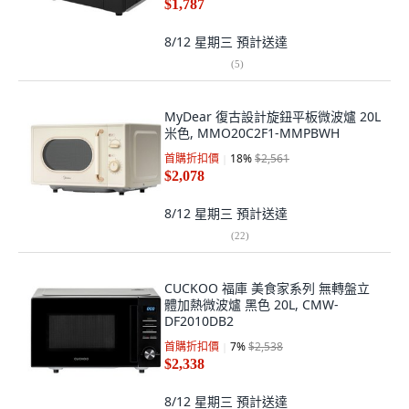
$1,787
8/12 星期三
預計送達
(
5
)
MyDear 復古設計旋鈕平板微波爐 20L
米色, MMO20C2F1-MMPBWH
首購折扣價
18
%
$2,561
$2,078
8/12 星期三
預計送達
(
22
)
CUCKOO 福庫 美食家系列 無轉盤立
體加熱微波爐 黑色 20L, CMW-
DF2010DB2
首購折扣價
7
%
$2,538
$2,338
8/12 星期三
預計送達