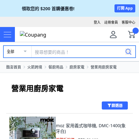
領取您的
$200
首購優惠卷!
打開 App
登入
註冊會員
客服中心
全部
酷澎首頁
火箭跨境
餐廚用品
廚房家電
營業用廚房家電
營業用廚房家電
篩選器
moz 家用義式咖啡機, DMC-1400(象
牙白)