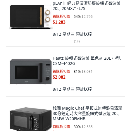
pLAniT 經典易清潔塗層旋鈕式微波爐
20L, 20MX71-L7S
首購折扣價
54
%
$2,796
$1,283
8/12 星期三
預計送達
(
19
)
Haatz 旋轉式微波爐 單色灰 20L 小型,
CSM-4402G
首購折扣價
31
%
$3,031
$2,082
8/12 星期三
預計送達
韓國 Magic Chef 平板式無轉盤易清潔
30分鐘定時大容量旋鈕式微波爐 20L,
MMW-W20FMHB
首購折扣價
30
%
$2,585