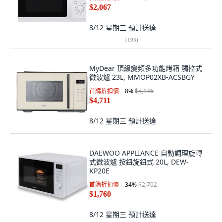
$2,067
8/12 星期三
預計送達
(
193
)
MyDear 頂級變頻多功能烤箱 觸控式
微波爐 23L, MMOP02XB-ACSBGY
首購折扣價
8
%
$5,146
$4,711
8/12 星期三
預計送達
DAEWOO APPLIANCE 自動調理旋轉
式微波爐 按鈕旋鈕式 20L, DEW-
KP20E
首購折扣價
34
%
$2,702
$1,760
8/12 星期三
預計送達