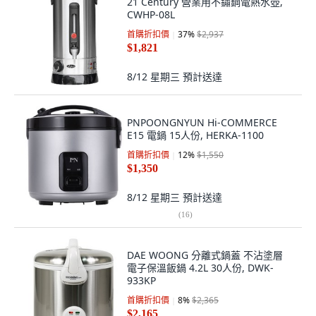
21 Century 營業用不鏽鋼電熱水壺,
CWHP-08L
首購折扣價
37
%
$2,937
$1,821
8/12 星期三
預計送達
PNPOONGNYUN Hi-COMMERCE
E15 電鍋 15人份, HERKA-1100
首購折扣價
12
%
$1,550
$1,350
8/12 星期三
預計送達
(
16
)
DAE WOONG 分離式鍋蓋 不沾塗層
電子保溫飯鍋 4.2L 30人份, DWK-
933KP
首購折扣價
8
%
$2,365
$2,165