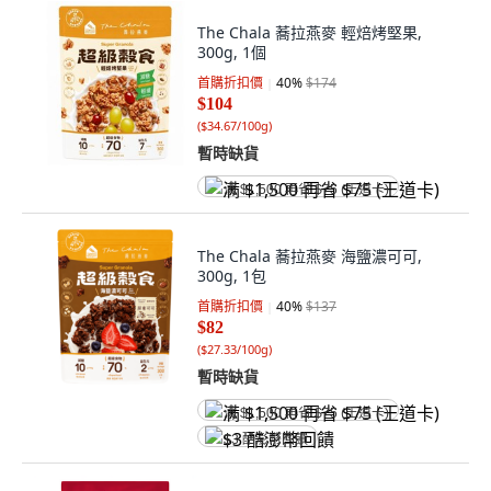
The Chala 蕎拉燕麥 輕焙烤堅果,
300g, 1個
首購折扣價
40
%
$174
$104
(
$34.67/100g
)
暫時缺貨
满 $1,500 再省 $75 (王道卡)
The Chala 蕎拉燕麥 海鹽濃可可,
300g, 1包
首購折扣價
40
%
$137
$82
(
$27.33/100g
)
暫時缺貨
满 $1,500 再省 $75 (王道卡)
$3 酷澎幣回饋