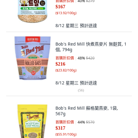
首購折扣價
40
%
$279
$167
(
$13.92/100g
)
8/12 星期三
預計送達
Bob's Red Mill 快煮燕麥片 無麩質, 1
個, 794g
首購折扣價
48
%
$420
$216
(
$23.82/100g
)
8/12 星期三
預計送達
(
56
)
Bob's Red Mill 蘇格蘭燕麥, 1袋,
567g
首購折扣價
44
%
$570
$317
(
$55.91/100g
)