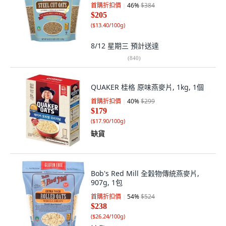
首購折扣價
46
%
$384
$205
(
$13.40/100g
)
8/12 星期三
預計送達
(
840
)
QUAKER 桂格 原味燕麥片, 1kg, 1個
首購折扣價
40
%
$299
$179
(
$17.90/100g
)
缺貨
Bob's Red Mill 全穀物傳統燕麥片,
907g, 1包
首購折扣價
54
%
$524
$238
(
$26.24/100g
)