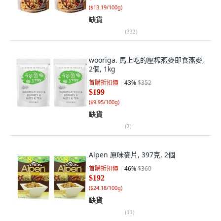
(
$13.19/100g
)
缺貨
(
332
)
wooriga. 馬上吃的壓榨燕麥即食燕麥,
2個, 1kg
首購折扣價
43
%
$352
$199
(
$9.95/100g
)
缺貨
(
2
)
Alpen 原味麥片, 397克, 2個
首購折扣價
46
%
$360
$192
(
$24.18/100g
)
缺貨
(
11
)