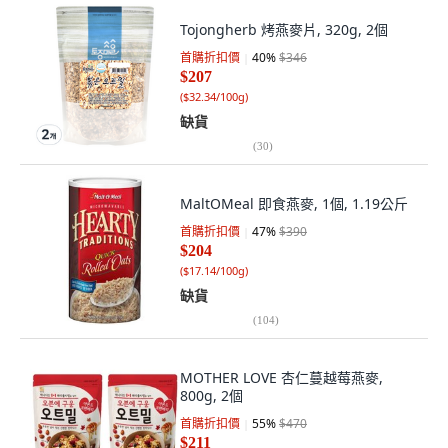
Tojongherb 烤燕麥片, 320g, 2個
首購折扣價
40
%
$346
$207
(
$32.34/100g
)
缺貨
(
30
)
MaltOMeal 即食燕麥, 1個, 1.19公斤
首購折扣價
47
%
$390
$204
(
$17.14/100g
)
缺貨
(
104
)
MOTHER LOVE 杏仁蔓越莓燕麥,
800g, 2個
首購折扣價
55
%
$470
$211