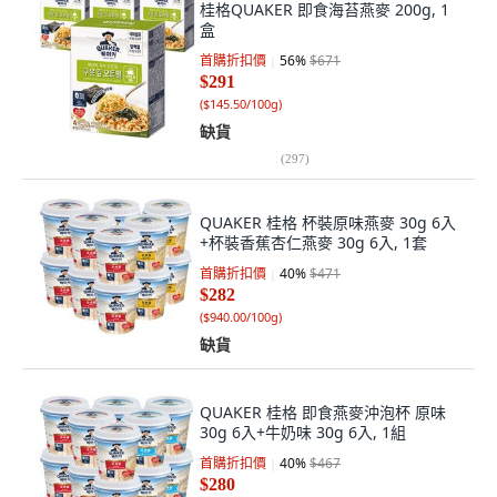
桂格QUAKER 即食海苔燕麥 200g, 1
盒
首購折扣價
56
%
$671
$291
(
$145.50/100g
)
缺貨
(
297
)
QUAKER 桂格 杯裝原味燕麥 30g 6入
+杯裝香蕉杏仁燕麥 30g 6入, 1套
首購折扣價
40
%
$471
$282
(
$940.00/100g
)
缺貨
QUAKER 桂格 即食燕麥沖泡杯 原味
30g 6入+牛奶味 30g 6入, 1組
首購折扣價
40
%
$467
$280