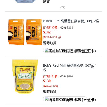
缺貨
(
74
)
e.Ben 一本 高纖薏仁燕麥餐, 30g, 2袋
首購折扣價
40
%
$238
$142
(
$236.67/100g
)
暫時缺貨
满 $1,500 再省 $75 (王道卡)
Bob's Red Mill 蘇格蘭燕麥, 567g, 1
包
首購折扣價
40
%
$217
$130
(
$22.93/100g
)
暫時缺貨
满 $1,500 再省 $75 (王道卡)