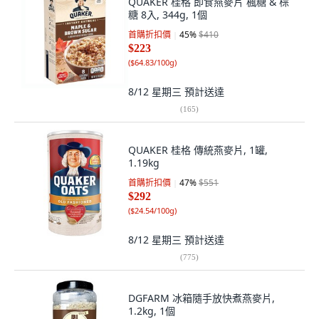
QUAKER 桂格 即食燕麥片 楓糖 & 棕
糖 8入, 344g, 1個
首購折扣價
45
%
$410
$223
(
$64.83/100g
)
8/12 星期三
預計送達
(
165
)
QUAKER 桂格 傳統燕麥片, 1罐,
1.19kg
首購折扣價
47
%
$551
$292
(
$24.54/100g
)
8/12 星期三
預計送達
(
775
)
DGFARM 冰箱隨手放快煮燕麥片,
1.2kg, 1個