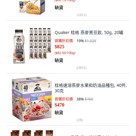
缺貨
(
1011
)
Quaker 桂格 燕麥黑豆飲, 50g, 20罐
首購折扣價
19
%
$1,025
$825
(
$82.50/100g
)
缺貨
(
3951
)
桂格速溶燕麥水果和奶油品種包, 40件,
30克
首購折扣價
38
%
$760
$470
缺貨
(
28
)