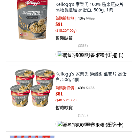
Kellogg's 家樂氏 100% 糙米燕麥片
高膳食纖維 高蛋白, 500g, 1包
首購折扣價
40
%
$152
$91
(
$18.20/100g
)
暫時缺貨
(
3383
)
满 $1,500 再省 $75 (王道卡)
Kellogg's 家樂氏 通穀飯 燕麥片 高蛋
白, 50g, 4個
首購折扣價
40
%
$136
$81
(
$40.50/100g
)
暫時缺貨
(
1728
)
满 $1,500 再省 $75 (王道卡)