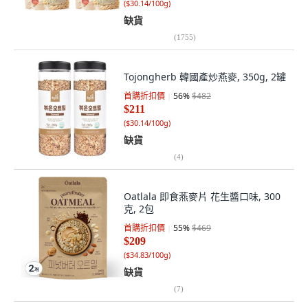
(
$30.14/100g
)
缺貨
(
1755
)
Tojongherb 韓國產炒燕麥, 350g, 2罐
首購折扣價
56
%
$482
$211
(
$30.14/100g
)
缺貨
(
4
)
Oatlala 即食燕麥片 花生醬口味, 300
克, 2包
首購折扣價
55
%
$469
$209
(
$34.83/100g
)
缺貨
(
7
)