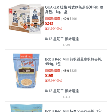
QUAKER 桂格 韓式麵茶燕麥沖泡粉隨
身包, 1kg, 1盒
首購折扣價
40
%
$406
$243
(
$24.30/100g
)
8/12 星期三
預計送達
(
790
)
Bob's Red Mill 無麩質燕麥麩熱麥片,
454g, 1包
首購折扣價
48
%
$325
$168
(
$37.01/100g
)
8/12 星期三
預計送達
(
111
)
Bob's Red Mill 特厚全麥燕麥片, 1包,