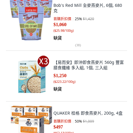
Bob's Red Mill 全麥燕麥片, 6個, 680
克
首購折扣價
25
%
$1,420
$1,060
(
$25.98/100g
)
缺貨
(
38
)
【易而安】即沖即食燕麥片 560g 豐富
膳食纖維 多入組, 1個, 三入組
$1,250
(
$223.22/100g
)
缺貨
QUAKER 桂格 即食燕麥片, 200g, 4盒
首購折扣價
50
%
$1,009
$497
(
$62.13/100g
)