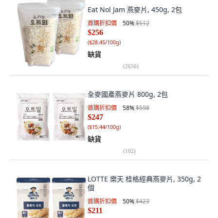
Eat Nol Jam 燕麥片, 450g, 2包
首購折扣價
50
%
$512
$256
(
$28.45/100g
)
缺貨
(
2656
)
全麥國產燕麥片 800g, 2包
首購折扣價
58
%
$598
$247
(
$15.44/100g
)
缺貨
(
102
)
LOTTE 樂天 桂格經典燕麥片, 350g, 2
個
首購折扣價
50
%
$423
$211