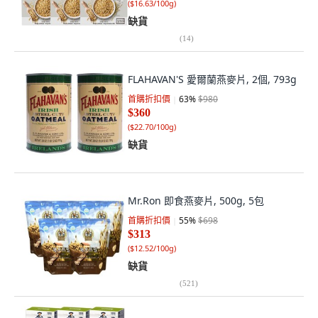
(
$16.63/100g
)
缺貨
(
14
)
FLAHAVAN'S 愛爾蘭燕麥片, 2個, 793g
首購折扣價
63
%
$980
$360
(
$22.70/100g
)
缺貨
Mr.Ron 即食燕麥片, 500g, 5包
首購折扣價
55
%
$698
$313
(
$12.52/100g
)
缺貨
(
521
)