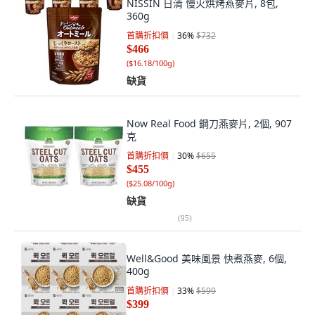
NISSIN 日清 慢火烘烤燕麥片, 8包,
360g
首購折扣價
36
%
$732
$466
(
$16.18/100g
)
缺貨
Now Real Food 鋼刀燕麥片, 2個, 907
克
首購折扣價
30
%
$655
$455
(
$25.08/100g
)
缺貨
(
95
)
Well&Good 美味風景 快煮燕麥, 6個,
400g
首購折扣價
33
%
$599
$399