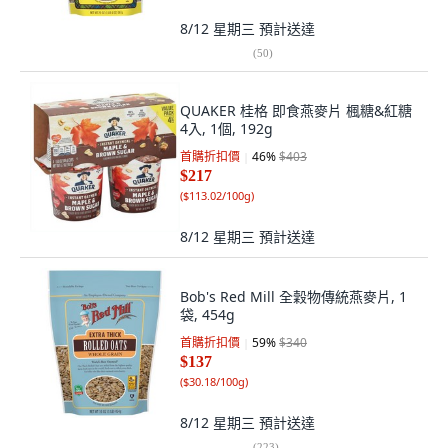
8/12 星期三
預計送達
(
50
)
QUAKER 桂格 即食燕麥片 楓糖&紅糖
4入, 1個, 192g
首購折扣價
46
%
$403
$217
(
$113.02/100g
)
8/12 星期三
預計送達
Bob's Red Mill 全穀物傳統燕麥片, 1
袋, 454g
首購折扣價
59
%
$340
$137
(
$30.18/100g
)
8/12 星期三
預計送達
(
223
)