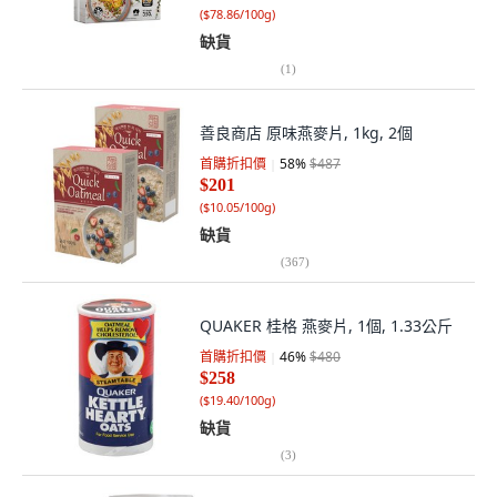
(
$78.86/100g
)
缺貨
(
1
)
善良商店 原味燕麥片, 1kg, 2個
首購折扣價
58
%
$487
$201
(
$10.05/100g
)
缺貨
(
367
)
QUAKER 桂格 燕麥片, 1個, 1.33公斤
首購折扣價
46
%
$480
$258
(
$19.40/100g
)
缺貨
(
3
)