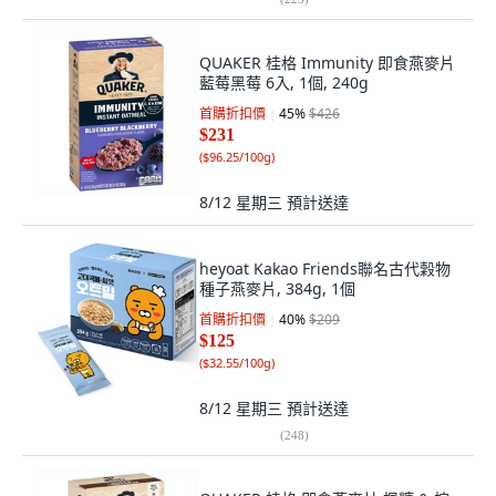
QUAKER 桂格 Immunity 即食燕麥片
藍莓黑莓 6入, 1個, 240g
首購折扣價
45
%
$426
$231
(
$96.25/100g
)
8/12 星期三
預計送達
heyoat Kakao Friends聯名古代穀物
種子燕麥片, 384g, 1個
首購折扣價
40
%
$209
$125
(
$32.55/100g
)
8/12 星期三
預計送達
(
248
)