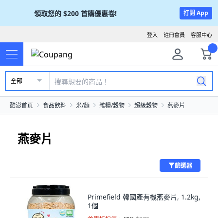
領取您的
$200
首購優惠卷!
打開 App
登入
註冊會員
客服中心
全部
酷澎首頁
食品飲料
米/麵
雜糧/穀物
超級穀物
燕麥片
燕麥片
篩選器
Primefield 韓國產有機燕麥片, 1.2kg,
1個