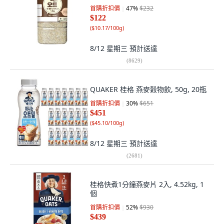
首購折扣價
47
%
$232
$122
(
$10.17/100g
)
8/12 星期三
預計送達
(
8629
)
QUAKER 桂格 燕麥穀物飲, 50g, 20瓶
首購折扣價
30
%
$651
$451
(
$45.10/100g
)
8/12 星期三
預計送達
(
2681
)
桂格快煮1分鐘燕麥片 2入, 4.52kg, 1
個
首購折扣價
52
%
$930
$439