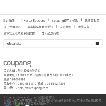
Investor Relations
關於酷澎
Coupang使用者條款
退換貨政策
信任管理中心
顧客隱私權政策通知
安心購物
資訊安全
資訊安全及隱私保護認證
加入酷澎商城
Global Site
公司名稱：酷澎股份有限公司
聯繫地址：11049 台北市信義區信義路五段7號13樓之1
統編：91002999
客服中心：0809-088-810 (免費) / 02-5592-7298
電子郵件：help_tw@coupang.com
©Coupang Taiwan Co., Ltd. 保留所有權利。
本網站上顯示的所有商標、標誌和服務標誌均為酷澎股份有限公司和/或其在美國和其
他國家/地區註冊之關聯公司之所屬財產。