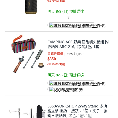
(
$979.00/1個
)
明天 8/9 (日)
預計送達
(
2
)
满 $1,500 再省 $75 (王道卡)
CAMPING ACE 野樂 巨砲噴火槍組 附
收納袋 ARC-216, 混和顏色, 1套
首購折扣價
21
%
$1,080
$850
(
$850.00/1個
)
明天 8/9 (日)
預計送達
满 $1,500 再省 $75 (王道卡)
$50 酷澎幣回饋
5050WORKSHOP 2Way Stand 多功
能立架 掛鉤 + 接頭 x 3個 + 夾子 + 掛
鉤 + 收納袋, 黑色, 1層, 1組