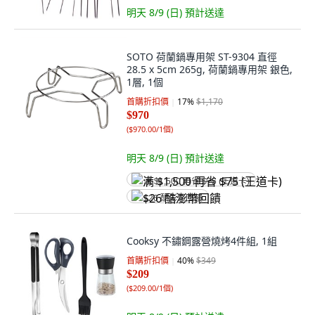
明天 8/9 (日)
預計送達
SOTO 荷蘭鍋專用架 ST-9304 直徑
28.5 x 5cm 265g, 荷蘭鍋專用架 銀色,
1層, 1個
首購折扣價
17
%
$1,170
$970
(
$970.00/1個
)
明天 8/9 (日)
預計送達
满 $1,500 再省 $75 (王道卡)
$26 酷澎幣回饋
Cooksy 不鏽鋼露營燒烤4件組, 1組
首購折扣價
40
%
$349
$209
(
$209.00/1個
)