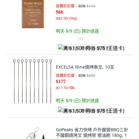
首購折扣價
40
%
$110
$66
(
$82.50/100g
)
明天 8/9 (日)
預計送達
(
1
)
满 $1,500 再省 $75 (王道卡)
EXCELSA Xline燒烤串叉, 10支
首購折扣價
40
%
$295
$177
(
$17.70/1個
)
明天 8/9 (日)
預計送達
满 $1,500 再省 $75 (王道卡)
GoPeaks 省力快烤 戶外露營BBQ三針
不鏽鋼燒烤叉 燒烤架 贈油刷 180g, 1