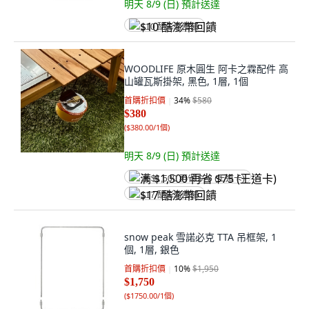
明天 8/9 (日)
預計送達
$10 酷澎幣回饋
WOODLIFE 原木圓生 阿卡之霖配件 高
山罐瓦斯掛架, 黑色, 1層, 1個
首購折扣價
34
%
$580
$380
(
$380.00/1個
)
明天 8/9 (日)
預計送達
满 $1,500 再省 $75 (王道卡)
$17 酷澎幣回饋
snow peak 雪諾必克 TTA 吊框架, 1
個, 1層, 銀色
首購折扣價
10
%
$1,950
$1,750
(
$1750.00/1個
)