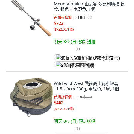
Mountainhiker 山之客 沙比利噴槍 長
款, 銀色 + 木頭色, 1個
首購折扣價
21
%
$922
$722
(
$722.00/1個
)
明天 8/9 (日)
預計送達
(
1
)
满 $1,500 再省 $75 (王道卡)
$22 酷澎幣回饋
Wild wild West 戰術高山瓦斯罐套
11.5 x 9cm 230g, 軍綠色, 1層, 1個
首購折扣價
33
%
$602
$402
(
$402.00/1個
)
明天 8/9 (日)
預計送達
(
1
)