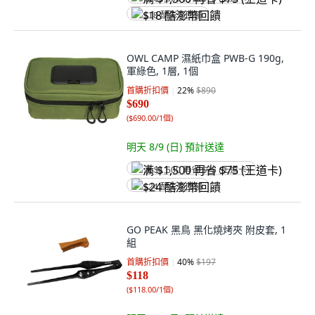
$18 酷澎幣回饋
OWL CAMP 濕紙巾盒 PWB-G 190g,
軍綠色, 1層, 1個
首購折扣價
22
%
$890
$690
(
$690.00/1個
)
明天 8/9 (日)
預計送達
满 $1,500 再省 $75 (王道卡)
$24 酷澎幣回饋
GO PEAK 黑鳥 黑化燒烤夾 附皮套, 1
組
首購折扣價
40
%
$197
$118
(
$118.00/1個
)