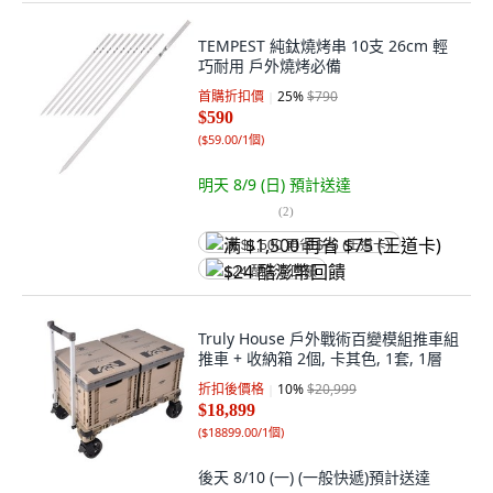
TEMPEST 純鈦燒烤串 10支 26cm 輕
巧耐用 戶外燒烤必備
首購折扣價
25
%
$790
$590
(
$59.00/1個
)
明天 8/9 (日)
預計送達
(
2
)
满 $1,500 再省 $75 (王道卡)
$24 酷澎幣回饋
Truly House 戶外戰術百變模組推車組
推車 + 收納箱 2個, 卡其色, 1套, 1層
折扣後價格
10
%
$20,999
$18,899
(
$18899.00/1個
)
後天 8/10 (一)
(一般快遞)
預計送達