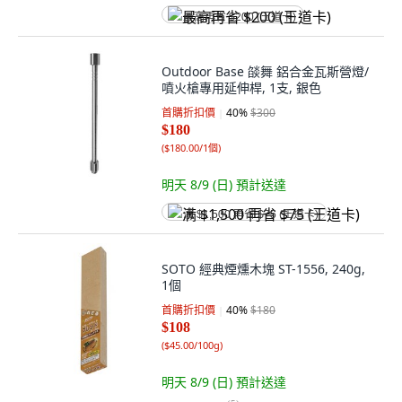
最高再省 $200 (王道卡)
Outdoor Base 燄舞 鋁合金瓦斯營燈/
噴火槍專用延伸桿, 1支, 銀色
首購折扣價
40
%
$300
$180
(
$180.00/1個
)
明天 8/9 (日)
預計送達
满 $1,500 再省 $75 (王道卡)
SOTO 經典煙燻木塊 ST-1556, 240g,
1個
首購折扣價
40
%
$180
$108
(
$45.00/100g
)
明天 8/9 (日)
預計送達