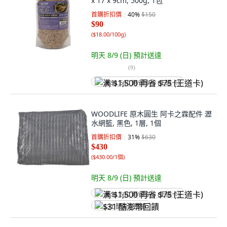
x 17 x 9cm, 500g, 1包
首購折扣價
40
%
$150
$90
(
$18.00/100g
)
明天 8/9 (日)
預計送達
(
9
)
满 $1,500 再省 $75 (王道卡)
WOODLIFE 原木圓生 阿卡之霖配件 瀝
水網籃, 黑色, 1層, 1個
首購折扣價
31
%
$630
$430
(
$430.00/1個
)
明天 8/9 (日)
預計送達
满 $1,500 再省 $75 (王道卡)
$31 酷澎幣回饋