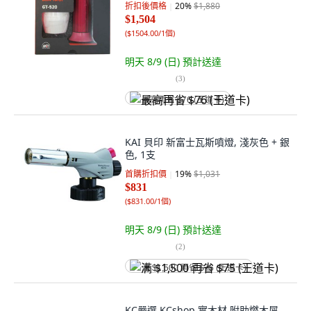
折扣後價格
20
%
$1,880
$1,504
(
$1504.00/1個
)
明天 8/9 (日)
預計送達
(
3
)
最高再省 $76 (王道卡)
KAI 貝印 新富士瓦斯噴燈, 淺灰色 + 銀
色, 1支
首購折扣價
19
%
$1,031
$831
(
$831.00/1個
)
明天 8/9 (日)
預計送達
(
2
)
满 $1,500 再省 $75 (王道卡)
KC嚴選 KCshop 實木材 附助燃木屑,