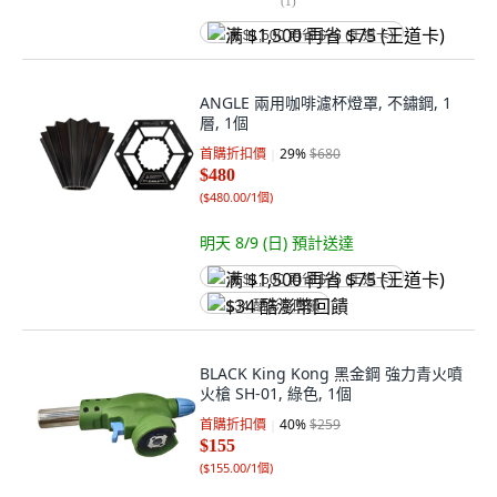
(
1
)
满 $1,500 再省 $75 (王道卡)
ANGLE 兩用咖啡濾杯燈罩, 不鏽鋼, 1
層, 1個
首購折扣價
29
%
$680
$480
(
$480.00/1個
)
明天 8/9 (日)
預計送達
满 $1,500 再省 $75 (王道卡)
$34 酷澎幣回饋
BLACK King Kong 黑金鋼 強力青火噴
火槍 SH-01, 綠色, 1個
首購折扣價
40
%
$259
$155
(
$155.00/1個
)