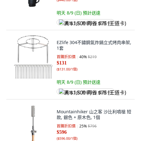
明天 8/9 (日)
預計送達
满 $1,500 再省 $75 (王道卡)
EZlife 304不鏽鋼氣炸鍋立式烤肉串架,
1套
首購折扣價
40
%
$219
$131
(
$131.00/1個
)
明天 8/9 (日)
預計送達
满 $1,500 再省 $75 (王道卡)
Mountainhiker 山之客 沙比利噴槍 短
款, 銀色 + 原木色, 1個
首購折扣價
25
%
$796
$596
(
$596.00/1個
)