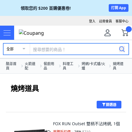
領取您的
$200
首購優惠卷!
打開 App
登入
註冊會員
客服中心
全部
酷澎首
火箭速
餐廚用
料理工
烤網/卡式爐/火
燒烤道
頁
配
品
具
爐
具
燒烤道具
篩選器
FOX RUN Outset 雙柄不沾烤網, 1個
首購折扣價
28
%
$710