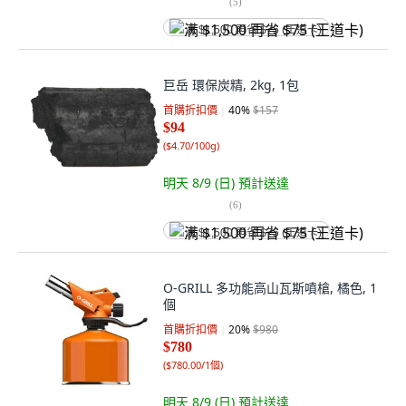
(
5
)
满 $1,500 再省 $75 (王道卡)
巨岳 環保炭精, 2kg, 1包
首購折扣價
40
%
$157
$94
(
$4.70/100g
)
明天 8/9 (日)
預計送達
(
6
)
满 $1,500 再省 $75 (王道卡)
O-GRILL 多功能高山瓦斯噴槍, 橘色, 1
個
首購折扣價
20
%
$980
$780
(
$780.00/1個
)
明天 8/9 (日)
預計送達