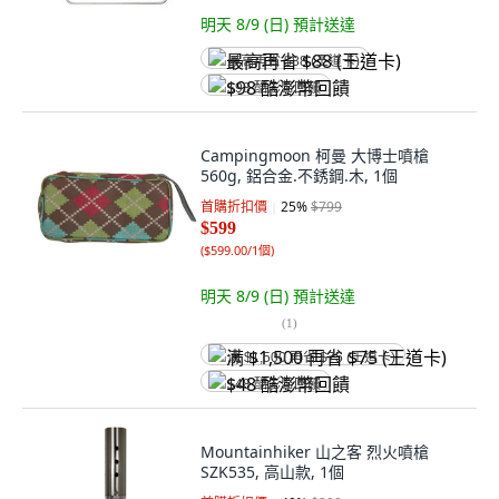
明天 8/9 (日)
預計送達
最高再省 $88 (王道卡)
$98 酷澎幣回饋
Campingmoon 柯曼 大博士噴槍
560g, 鋁合金.不銹鋼.木, 1個
首購折扣價
25
%
$799
$599
(
$599.00/1個
)
明天 8/9 (日)
預計送達
(
1
)
满 $1,500 再省 $75 (王道卡)
$48 酷澎幣回饋
Mountainhiker 山之客 烈火噴槍
SZK535, 高山款, 1個