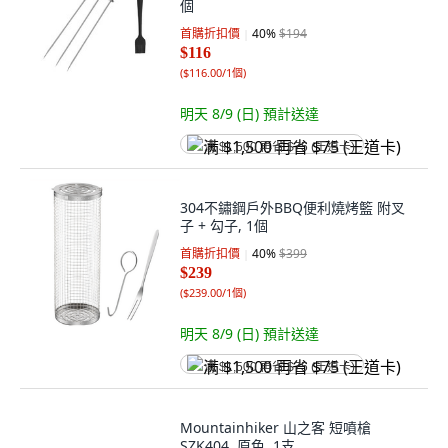
個
首購折扣價
40
%
$194
$116
(
$116.00/1個
)
明天 8/9 (日)
預計送達
满 $1,500 再省 $75 (王道卡)
304不鏽鋼戶外BBQ便利燒烤籃 附叉
子 + 勾子, 1個
首購折扣價
40
%
$399
$239
(
$239.00/1個
)
明天 8/9 (日)
預計送達
满 $1,500 再省 $75 (王道卡)
Mountainhiker 山之客 短噴槍
SZK404, 原色, 1支