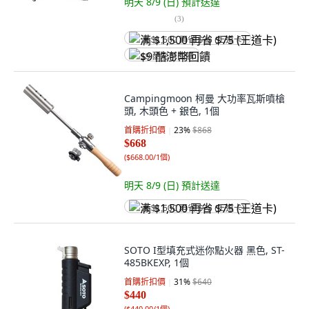
明天 8/9 (日)
預計送達
(
3
)
满 $1,500 再省 $75 (王道卡)
$9 酷澎幣回饋
Campingmoon 柯曼 大功率瓦斯噴槍
頭, 木頭色 + 銀色, 1個
首購折扣價
23
%
$868
$668
(
$668.00/1個
)
明天 8/9 (日)
預計送達
满 $1,500 再省 $75 (王道卡)
SOTO I型填充式迷你點火器 黑色, ST-
485BKEXP, 1個
首購折扣價
31
%
$640
$440
(
$440.00/1個
)