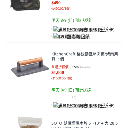
$490
(
$490.00/1個
)
明天 8/9 (日)
預計送達
满 $1,500 再省 $75 (王道卡)
$20 酷澎幣回饋
KitchenCraft 格紋鑄鐵壓肉板/烤肉用
具, 1個
首購折扣價
15
%
$1,260
$1,060
(
$1060.00/1個
)
明天 8/9 (日)
預計送達
(
2
)
满 $1,500 再省 $75 (王道卡)
SOTO 胡桃煙燻木片 ST-1314 大 28.5