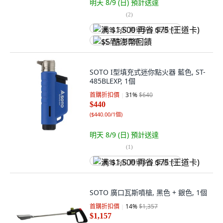
明天 8/9 (日)
預計送達
(
2
)
满 $1,500 再省 $75 (王道卡)
$5 酷澎幣回饋
SOTO I型填充式迷你點火器 藍色, ST-
485BLEXP, 1個
首購折扣價
31
%
$640
$440
(
$440.00/1個
)
明天 8/9 (日)
預計送達
(
1
)
满 $1,500 再省 $75 (王道卡)
SOTO 廣口瓦斯噴槍, 黑色 + 銀色, 1個
首購折扣價
14
%
$1,357
$1,157