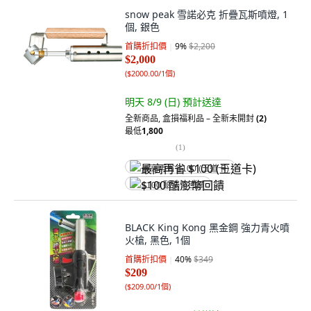
snow peak 雪諾必克 折疊瓦斯噴燈, 1
個, 銀色
首購折扣價
9
%
$2,200
$2,000
(
$2000.00/1個
)
明天 8/9 (日)
預計送達
全新商品
,
盒損福利品 – 全新未開封
(2)
最低
1,800
(
1
)
最高再省 $100 (王道卡)
$100 酷澎幣回饋
BLACK King Kong 黑金鋼 強力青火噴
火槍, 黑色, 1個
首購折扣價
40
%
$349
$209
(
$209.00/1個
)