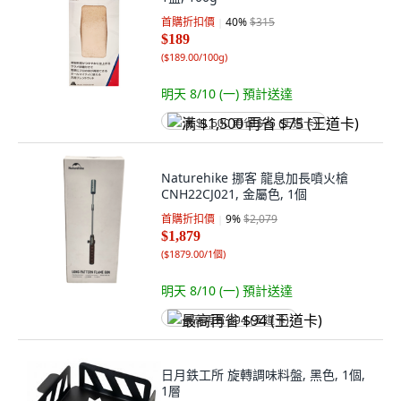
首購折扣價
40
%
$315
$189
(
$189.00/100g
)
明天 8/10 (一)
預計送達
满 $1,500 再省 $75 (王道卡)
Naturehike 挪客 龍息加長噴火槍
CNH22CJ021, 金屬色, 1個
首購折扣價
9
%
$2,079
$1,879
(
$1879.00/1個
)
明天 8/10 (一)
預計送達
最高再省 $94 (王道卡)
日月鉄工所 旋轉調味料盤, 黑色, 1個,
1層