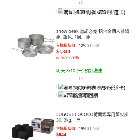
(
1
)
满 $1,500 再省 $75 (王道卡)
snow peak 雪諾必克 鋁合金個人雙鍋
組, 鋁色, 1層, 1組
首購折扣價
12
%
$1,540
$1,340
(
$1340.00/1個
)
明天 8/10 (一)
預計送達
(
1
)
满 $1,500 再省 $75 (王道卡)
$77 酷澎幣回饋
LOGOS ECOCOCO荷蘭鍋專用著火炭
30, 3kg, 1盒
首購折扣價
19
%
$1,044
$844