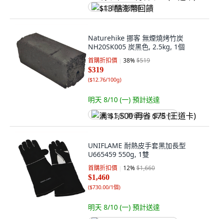
$13 酷澎幣回饋
Naturehike 挪客 無煙燒烤竹炭
NH20SK005 炭黑色, 2.5kg, 1個
首購折扣價
38
%
$519
$319
(
$12.76/100g
)
明天 8/10 (一)
預計送達
满 $1,500 再省 $75 (王道卡)
UNIFLAME 耐熱皮手套黑加長型
U665459 550g, 1雙
首購折扣價
12
%
$1,660
$1,460
(
$730.00/1個
)
明天 8/10 (一)
預計送達