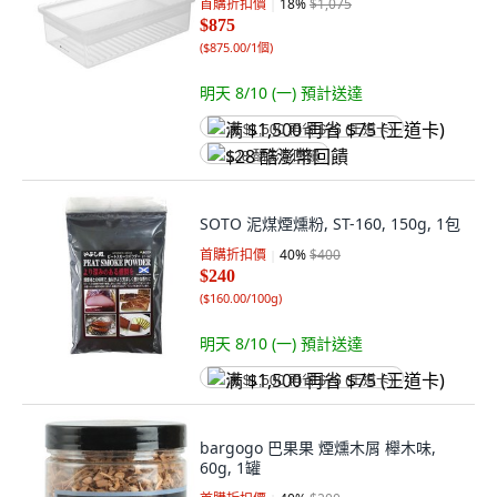
首購折扣價
18
%
$1,075
$875
(
$875.00/1個
)
明天 8/10 (一)
預計送達
满 $1,500 再省 $75 (王道卡)
$28 酷澎幣回饋
SOTO 泥煤煙燻粉, ST-160, 150g, 1包
首購折扣價
40
%
$400
$240
(
$160.00/100g
)
明天 8/10 (一)
預計送達
满 $1,500 再省 $75 (王道卡)
bargogo 巴果果 煙燻木屑 櫸木味,
60g, 1罐