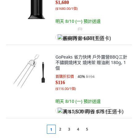
$1,680
(
$1680.00/1個
)
明天 8/10 (一)
預計送達
(
1
)
最高再省 $84 (王道卡)
GoPeaks 省力快烤 戶外露營BBQ三針
不鏽鋼燒烤叉 燒烤架 贈油刷 180g, 1
個
首購折扣價
40
%
$194
$116
(
$116.00/1個
)
明天 8/10 (一)
預計送達
满 $1,500 再省 $75 (王道卡)
2
3
4
5
1