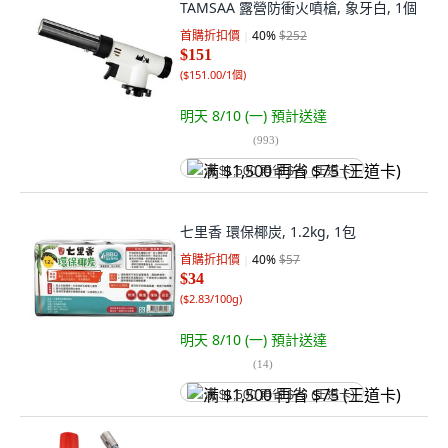
TAMSAA 露營防衝火噴槍, 象牙白, 1個
首購折扣價
40
%
$252
$151
(
$151.00/1個
)
明天 8/10 (一)
預計送達
(
993
)
满 $1,500 再省 $75 (王道卡)
七里香 環保椰炭, 1.2kg, 1包
首購折扣價
40
%
$57
$34
(
$2.83/100g
)
明天 8/10 (一)
預計送達
(
14
)
满 $1,500 再省 $75 (王道卡)