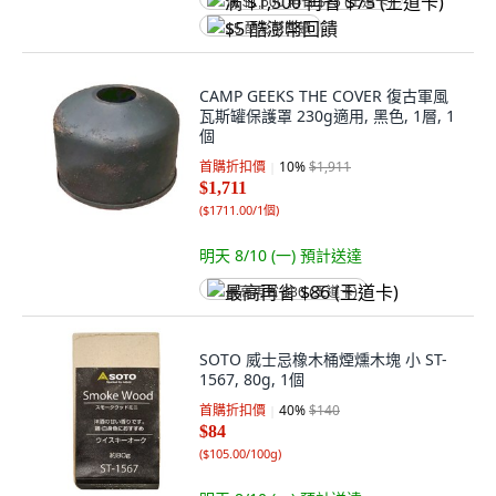
满 $1,500 再省 $75 (王道卡)
$5 酷澎幣回饋
CAMP GEEKS THE COVER 復古軍風
瓦斯罐保護罩 230g適用, 黑色, 1層, 1
個
首購折扣價
10
%
$1,911
$1,711
(
$1711.00/1個
)
明天 8/10 (一)
預計送達
最高再省 $86 (王道卡)
SOTO 威士忌橡木桶煙燻木塊 小 ST-
1567, 80g, 1個
首購折扣價
40
%
$140
$84
(
$105.00/100g
)