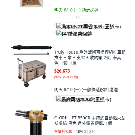
明天 8/10 (一)
預計送達
(
7
)
满 $1,500 再省 $75 (王道卡)
$4 酷澎幣回饋
Truly House 戶外戰術百變模組推車組
推車 + 傘 + 支架 + 收納箱 2個, 卡其
色, 1套, 1層
$26,675
(
$26675.00/1個
)
明天 8/10 (一)
(一般快遞)
預計送達
最高再省 $200 (王道卡)
O-GRILL PT-550CR 手持式自動點火瓦
斯噴槍 黑色 戶外露營便攜, 1個
首購折扣價
10
%
$1,880