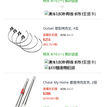
明天 8/10 (一)
預計送達
(
1
)
满 $1,500 再省 $75 (王道卡)
Outset 環型烤肉叉, 4支
首購折扣價
40
%
$419
$251
(
$62.75/1個
)
明天 8/10 (一)
預計送達
满 $1,500 再省 $75 (王道卡)
$11 酷澎幣回饋
Chase My Home 露營烤肉炭夾, 2個
首購折扣價
40
%
$477
$286
(
$143.00/1個
)