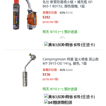
名仕 軟管防風噴火槍 + 補充瓶 GF-
863-1 BD152, 顏色隨機, 1組
首購折扣價
40
%
$170
$102
(
$102.00/1個
)
明天 8/10 (一)
預計送達
(
47
)
满 $1,500 再省 $75 (王道卡)
Campingmoon 柯曼 猛火噴槍 高山款
MT-3915-OD 141g, 銀色, 1個
首購折扣價
40
%
$260
$156
(
$156.00/1個
)
明天 8/10 (一)
預計送達
满 $1,500 再省 $75 (王道卡)
$4 酷澎幣回饋