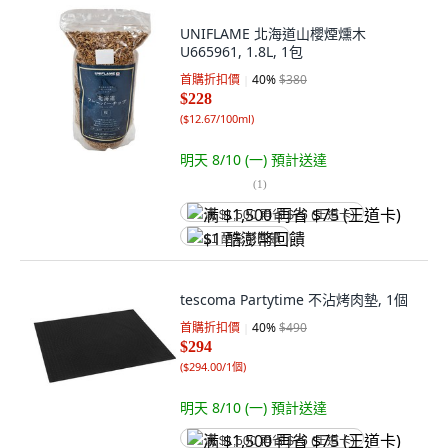
UNIFLAME 北海道山櫻煙燻木
U665961, 1.8L, 1包
首購折扣價
40
%
$380
$228
(
$12.67/100ml
)
明天 8/10 (一)
預計送達
(
1
)
满 $1,500 再省 $75 (王道卡)
$1 酷澎幣回饋
tescoma Partytime 不沾烤肉墊, 1個
首購折扣價
40
%
$490
$294
(
$294.00/1個
)
明天 8/10 (一)
預計送達
满 $1,500 再省 $75 (王道卡)