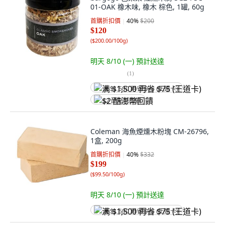
01-OAK 橡木味, 橡木 棕色, 1罐, 60g
首購折扣價
40
%
$200
$120
(
$200.00/100g
)
明天 8/10 (一)
預計送達
(
1
)
满 $1,500 再省 $75 (王道卡)
$2 酷澎幣回饋
Coleman 海魚煙燻木粉塊 CM-26796,
1盒, 200g
首購折扣價
40
%
$332
$199
(
$99.50/100g
)
明天 8/10 (一)
預計送達
满 $1,500 再省 $75 (王道卡)