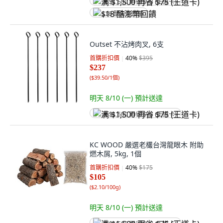
满 $1,500 再省 $75 (王道卡)
$18 酷澎幣回饋
Outset 不沾烤肉叉, 6支
首購折扣價
40
%
$395
$237
(
$39.50/1個
)
明天 8/10 (一)
預計送達
满 $1,500 再省 $75 (王道卡)
KC WOOD 嚴選老欉台灣龍眼木 附助
燃木屑, 5kg, 1個
首購折扣價
40
%
$175
$105
(
$2.10/100g
)
明天 8/10 (一)
預計送達