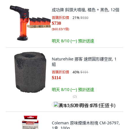
成功牌 斜頭大噴槍, 橘色 + 黑色, 12個
首購折扣價
21
%
$930
$730
(
$60.83/1個
)
明天 8/10 (一)
預計送達
Naturehike 挪客 速燃圓形鏤空炭, 1
組
首購折扣價
40
%
$191
$114
明天 8/10 (一)
預計送達
(
2
)
满 $1,500 再省 $75 (王道卡)
Coleman 原味煙燻木粉塊 CM-26797,
1盒, 100g