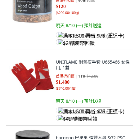
首購折扣價
40
%
$200
$120
(
$200.00/100g
)
明天 8/10 (一)
預計送達
满 $1,500 再省 $75 (王道卡)
$2 酷澎幣回饋
UNIFLAME 耐熱皮手套 U665466 女性
用, 1雙
首購折扣價
11
%
$1,680
$1,480
(
$740.00/1個
)
明天 8/10 (一)
預計送達
满 $1,500 再省 $75 (王道卡)
$45 酷澎幣回饋
bargogo 巴果果 煙燻木屑 SG2-PSC-