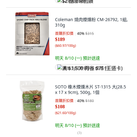
$2 酷澎幣回饋
Coleman 燒肉煙燻粉 CM-26792, 1組,
310g
首購折扣價
40
%
$315
$189
(
$60.97/100g
)
明天 8/10 (一)
預計送達
满 $1,500 再省 $75 (王道卡)
SOTO 橡木煙燻木片 ST-1315 大(28.5
x 17 x 9cm), 500g, 1個
首購折扣價
40
%
$180
$108
(
$21.60/100g
)
明天 8/10 (一)
預計送達
(
3
)