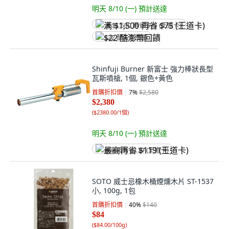
明天 8/10 (一)
預計送達
满 $1,500 再省 $75 (王道卡)
$22 酷澎幣回饋
Shinfuji Burner 新富士 強力棒狀長型
瓦斯噴槍, 1個, 銀色+黃色
首購折扣價
7
%
$2,580
$2,380
(
$2380.00/1個
)
明天 8/10 (一)
預計送達
最高再省 $119 (王道卡)
SOTO 威士忌橡木桶煙燻木片 ST-1537
小, 100g, 1包
首購折扣價
40
%
$140
$84
(
$84.00/100g
)