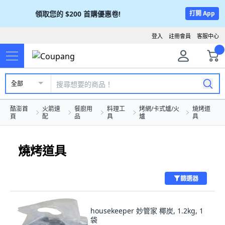
領取您的
$200
首購優惠卷!
打開 App
登入
註冊會員
客服中心
全部
酷澎首
火箭速
餐廚用
料理工
烤網/卡式爐/火
燒烤道
頁
配
品
具
爐
具
燒烤道具
篩選器
housekeeper 妙管家 椰炭, 1.2kg, 1
袋