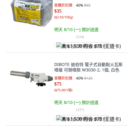
首購折扣價
40
%
$59
$35
(
$2.92/100g
)
明天 8/10 (一)
預計送達
(
114
)
满 $1,500 再省 $75 (王道卡)
DIBOTE 迪伯特 電子式自動點火瓦斯
噴槍 可倒噴款 W3030-2, 1個, 白色
首購折扣價
40
%
$125
$75
(
$75.00/1個
)
明天 8/10 (一)
預計送達
(
127
)
满 $1,500 再省 $75 (王道卡)