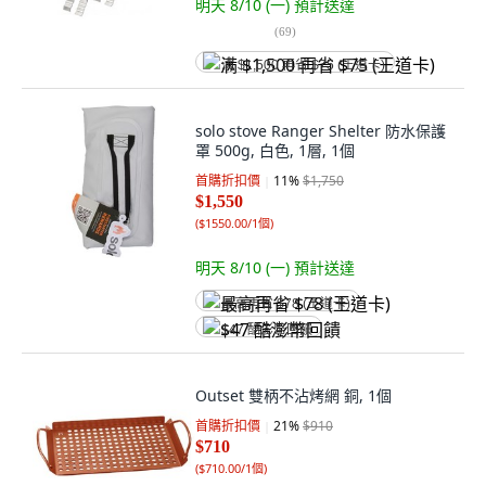
明天 8/10 (一)
預計送達
(
69
)
满 $1,500 再省 $75 (王道卡)
solo stove Ranger Shelter 防水保護
罩 500g, 白色, 1層, 1個
首購折扣價
11
%
$1,750
$1,550
(
$1550.00/1個
)
明天 8/10 (一)
預計送達
最高再省 $78 (王道卡)
$47 酷澎幣回饋
Outset 雙柄不沾烤網 銅, 1個
首購折扣價
21
%
$910
$710
(
$710.00/1個
)