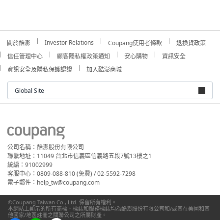
Investor Relations
關於酷澎
Coupang使用者條款
退換貨政策
信任管理中心
顧客隱私權政策通知
安心購物
資訊安全
資訊安全及隱私保護認證
加入酷澎商城
Global Site
公司名稱：酷澎股份有限公司
聯繫地址：11049 台北市信義區信義路五段7號13樓之1
統編：91002999
客服中心：0809-088-810 (免費) / 02-5592-7298
電子郵件：help_tw@coupang.com
©Coupang Taiwan Co., Ltd. 保留所有權利。
本網站上顯示的所有商標、標誌和服務標誌均為酷澎股份有限公司和/或其在美國和其
他國家/地區註冊之關聯公司之所屬財產。