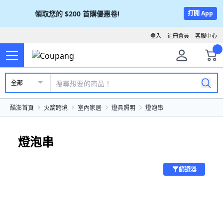
領取您的
$200
首購優惠卷!
打開 App
登入
註冊會員
客服中心
全部
酷澎首頁
火箭跨境
室內家居
燈具照明
燈泡串
燈泡串
篩選器