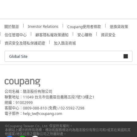
Investor Relations
關於酷澎
Coupang使用者條款
退換貨政策
信任管理中心
顧客隱私權政策通知
安心購物
資訊安全
資訊安全及隱私保護認證
加入酷澎商城
Global Site
公司名稱：酷澎股份有限公司
聯繫地址：11049 台北市信義區信義路五段7號13樓之1
統編：91002999
客服中心：0809-088-810 (免費) / 02-5592-7298
電子郵件：help_tw@coupang.com
©Coupang Taiwan Co., Ltd. 保留所有權利。
本網站上顯示的所有商標、標誌和服務標誌均為酷澎股份有限公司和/或其在美國和其
他國家/地區註冊之關聯公司之所屬財產。