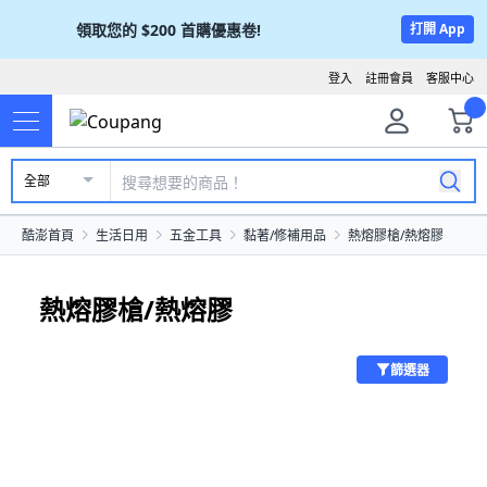
領取您的
$200
首購優惠卷!
打開 App
登入
註冊會員
客服中心
全部
酷澎首頁
生活日用
五金工具
黏著/修補用品
熱熔膠槍/熱熔膠
熱熔膠槍/熱熔膠
篩選器