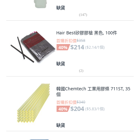
缺貨
(
147
)
Hair Best矽膠膠槍 黑色, 100件
首購折扣價
$358
$214
40
%
(
$2.14/1個
)
缺貨
(
2
)
韓國Chemtech 工業用膠條 711ST, 35
個
首購折扣價
$340
$204
40
%
(
$5.83/1個
)
缺貨