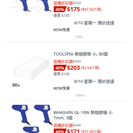
首購折扣價
$292
$175
40
%
(
$87.50/1個
)
運費 $195
8/10 星期一
預計送達
WOW免運
(
780
)
TOOLSPIA 熱熔膠條 小, 80個
首購折扣價
$339
$203
40
%
(
$2.54/1個
)
運費 $195
8/10 星期一
預計送達
WOW免運
(
5844
)
WHASHIN GL-10W 熱熔膠槍 小
7mm, 3個
首購折扣價
$286
$171
40
%
(
$57.00/1個
)