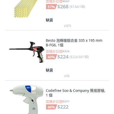
首購折扣價
$637
$268
57
%
(
$7.66/1個
)
缺貨
(
127
)
Besto 泡棉槍鋁合金 335 x 195 mm
B-FG6, 1個
首購折扣價
$374
$224
40
%
(
$224.00/1個
)
缺貨
(
13
)
Codefree Soo & Company 簡易膠槍,
1 個
首購折扣價
$371
$222
40
%