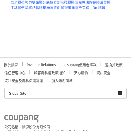
奈米膠帶
強力雙面膠
鞋底黏著劑
無殘膠膠帶
魔鬼沾
陶瓷膠
萬能膠
丁基膠帶
除膠
熱熔膠槍
無痕雙面膠
鐵氟龍膠帶
塑鋼土
3m膠帶
Investor Relations
關於酷澎
Coupang使用者條款
退換貨政策
信任管理中心
顧客隱私權政策通知
安心購物
資訊安全
資訊安全及隱私保護認證
加入酷澎商城
Global Site
公司名稱：酷澎股份有限公司