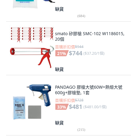
缺貨
(
684
)
smato 矽膠槍 SMC-102 W1186015,
20個
首購折扣價
$944
$744
21
%
(
$37.20/1個
)
缺貨
PANDAGO 膠槍大號60W+熱熔大號
600g+膠槍墊, 1套
首購折扣價
$728
$481
33
%
(
$481.00/1個
)
缺貨
(
215
)