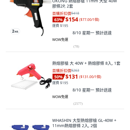
OKONG 熱熔膠槍 11mm 大型 40W
膠條2P, 2套
首購折扣價
$418
$154
63
%
(
$77.00/1個
)
運費 $195
8/10 星期一
預計送達
WOW免運
(
78
)
熱熔膠槍 大 40W + 熱熔膠條 8入, 1套
首購折扣價
$263
$131
50
%
(
$131.00/1個
)
運費 $195
8/10 星期一
預計送達
WOW免運
(
2577
)
WHASHIN 大型熱熔膠槍 GL-40W +
11mm熱熔膠條 2入, 2個