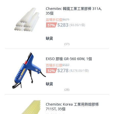
Chemitec 韓國工業工業膠棒 311A,
35個
首購折扣價
$671
$283
57
%
(
$8.09/1個
)
缺貨
(
57
)
EXSO 膠槍 GR-560 60W, 1個
首購折扣價
$587
$278
52
%
(
$278.00/1個
)
缺貨
(
26
)
Chemitec Korea 工業用熱熔膠條
711ST, 35個