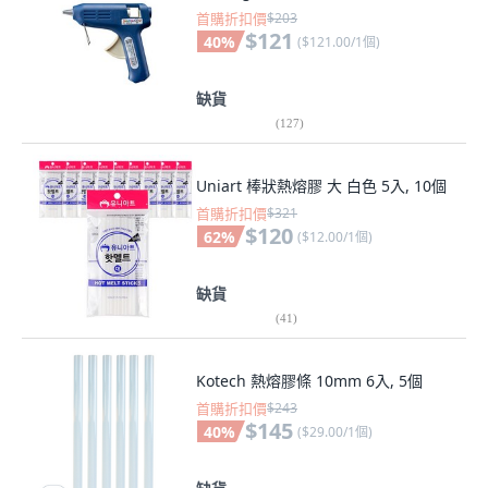
首購折扣價
$203
$121
40
%
(
$121.00/1個
)
缺貨
(
127
)
Uniart 棒狀熱熔膠 大 白色 5入, 10個
首購折扣價
$321
$120
62
%
(
$12.00/1個
)
缺貨
(
41
)
Kotech 熱熔膠條 10mm 6入, 5個
首購折扣價
$243
$145
40
%
(
$29.00/1個
)