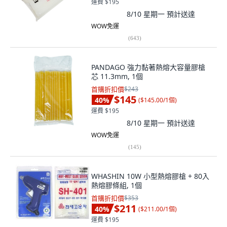
運費 $195
8/10 星期一
預計送達
WOW免運
(
643
)
PANDAGO 強力黏著熱熔大容量膠槍
芯 11.3mm, 1個
首購折扣價
$243
$145
40
%
(
$145.00/1個
)
運費 $195
8/10 星期一
預計送達
WOW免運
(
145
)
WHASHIN 10W 小型熱熔膠槍 + 80入
熱熔膠條組, 1個
首購折扣價
$353
$211
40
%
(
$211.00/1個
)
運費 $195