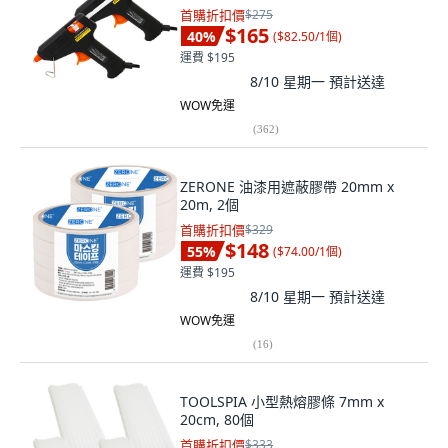
首購折扣價
$275
$165
40
%
(
$82.50/1個
)
運費 $195
8/10 星期一
預計送達
WOW免運
(
362
)
ZERONE 油漆用遮蔽膠帶 20mm x
20m, 2個
首購折扣價
$329
$148
55
%
(
$74.00/1個
)
運費 $195
8/10 星期一
預計送達
WOW免運
(
16
)
TOOLSPIA 小型熱熔膠條 7mm x
20cm, 80個
首購折扣價
$333