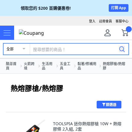
領取您的
$200
首購優惠卷!
打開 App
登入
註冊會員
客服中心
全部
酷澎首
火箭跨
生活用
五金工
黏著/修補用
熱熔膠槍/熱熔
頁
境
品
具
品
膠
熱熔膠槍/熱熔膠
篩選器
TOOLSPIA 迷你熱熔膠槍 10W + 熱熔
膠條 2入組, 2套