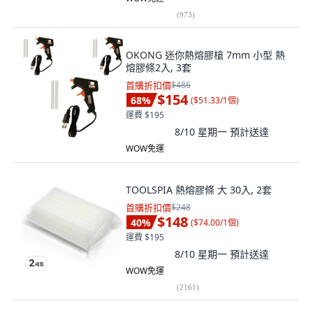
(
973
)
OKONG 迷你熱熔膠槍 7mm 小型 熱
熔膠條2入, 3套
首購折扣價
$486
$154
68
%
(
$51.33/1個
)
運費 $195
8/10 星期一
預計送達
WOW免運
TOOLSPIA 熱熔膠條 大 30入, 2套
首購折扣價
$248
$148
40
%
(
$74.00/1個
)
運費 $195
8/10 星期一
預計送達
WOW免運
(
2161
)