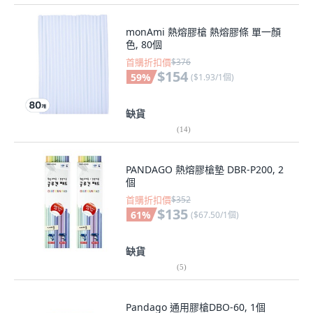
monAmi 熱熔膠槍 熱熔膠條 單一顏
色, 80個
首購折扣價
$376
$154
59
%
(
$1.93/1個
)
缺貨
(
14
)
PANDAGO 熱熔膠槍墊 DBR-P200, 2
個
首購折扣價
$352
$135
61
%
(
$67.50/1個
)
缺貨
(
5
)
Pandago 通用膠槍DBO-60, 1個