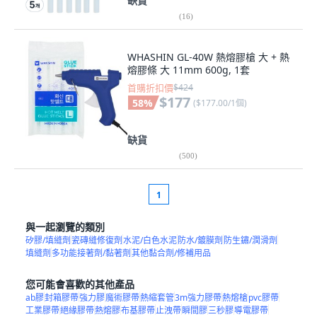
缺貨
(
16
)
WHASHIN GL-40W 熱熔膠槍 大 + 熱
熔膠條 大 11mm 600g, 1套
首購折扣價
$424
$177
58
%
(
$177.00/1個
)
缺貨
(
500
)
1
與一起瀏覽的類別
矽膠/填縫劑
瓷磚縫修復劑
水泥/白色水泥
防水/鍍膜劑
防生鏽/潤滑劑
填縫劑
多功能接著劑/黏著劑
其他黏合劑/修補用品
您可能會喜歡的其他產品
ab膠
封箱膠帶
強力膠
魔術膠帶
熱縮套管
3m強力膠帶
熱熔槍
pvc膠帶
工業膠帶
絕緣膠帶
熱熔膠
布基膠帶
止洩帶
瞬間膠
三秒膠
導電膠帶