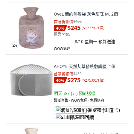
OveL 簡約熱敷袋 灰色貓咪 M, 2個
首購折扣價
$409
$245
40
%
(
$122.50/1個
)
運費 $195
8/10 星期一
預計送達
WOW免運
AHOYE 天然艾草發熱敷護腰, 1個
首購折扣價
$459
$275
40
%
(
$275.00/1個
)
明天 8/7 (五)
預計送達
酷澎直售 ∙ WOW免運 ∙ 免費退貨
满 $1,500 再省 $75 (王道卡)
$11 酷澎幣回饋