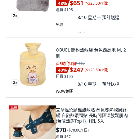
$651
48
%
(
$325.50/1個
)
運費 $195
8/10 星期一
預計送達
免運
(
29
)
OBUEL 簡約熱敷袋 黃色西高地 M, 2
個
首購折扣價
$413
$247
40
%
(
$123.50/1個
)
運費 $195
8/10 星期一
預計送達
WOW免運
艾草溫灸頸椎熱敷貼 蒸氣發熱深層舒
緩 自發熱暖頸貼 長時間恆溫放鬆肌肉
(台灣熱銷Top1), 1個, 5入
$70
(
$70.00/1個
)
運費 $67