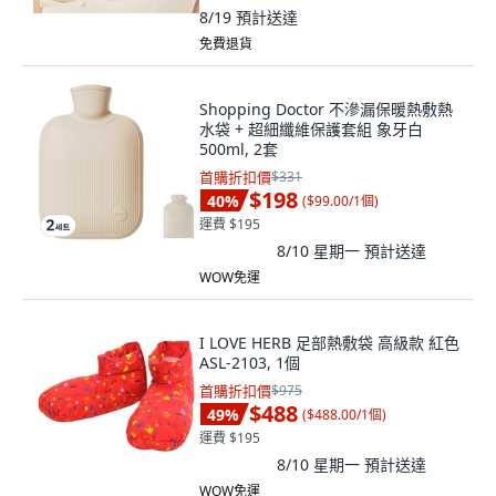
8/19
預計送達
免費退貨
Shopping Doctor 不滲漏保暖熱敷熱
水袋 + 超細纖維保護套組 象牙白
500ml, 2套
首購折扣價
$331
$198
40
%
(
$99.00/1個
)
運費 $195
8/10 星期一
預計送達
WOW免運
I LOVE HERB 足部熱敷袋 高級款 紅色
ASL-2103, 1個
首購折扣價
$975
$488
49
%
(
$488.00/1個
)
運費 $195
8/10 星期一
預計送達
WOW免運