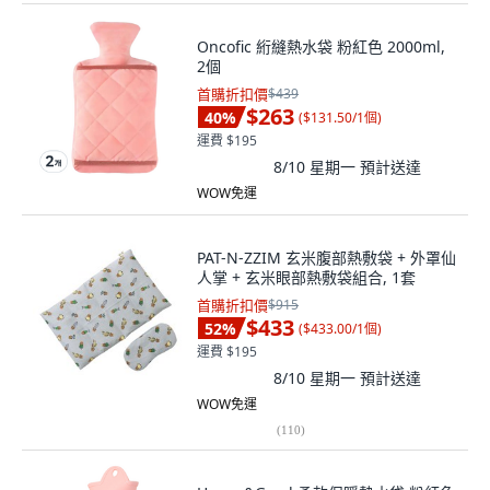
Oncofic 絎縫熱水袋 粉紅色 2000ml,
2個
首購折扣價
$439
$263
40
%
(
$131.50/1個
)
運費 $195
8/10 星期一
預計送達
WOW免運
PAT-N-ZZIM 玄米腹部熱敷袋 + 外罩仙
人掌 + 玄米眼部熱敷袋組合, 1套
首購折扣價
$915
$433
52
%
(
$433.00/1個
)
運費 $195
8/10 星期一
預計送達
WOW免運
(
110
)