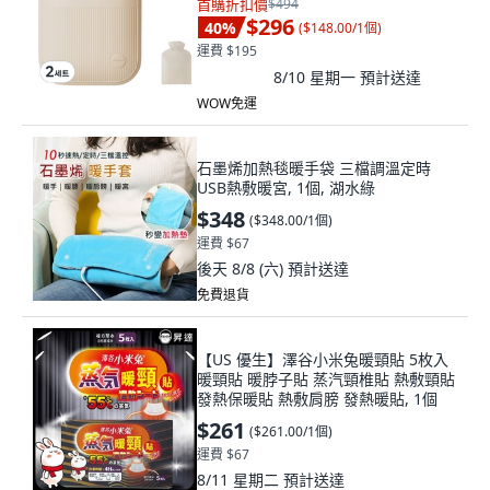
首購折扣價
$494
$296
40
%
(
$148.00/1個
)
運費 $195
8/10 星期一
預計送達
WOW免運
石墨烯加熱毯暖手袋 三檔調溫定時
USB熱敷暖宮, 1個, 湖水綠
$348
(
$348.00/1個
)
運費 $67
後天 8/8 (六)
預計送達
免費退貨
【US 優生】澤谷小米兔暖頸貼 5枚入
暖頸貼 暖脖子貼 蒸汽頸椎貼 熱敷頸貼
發熱保暖貼 熱敷肩膀 發熱暖貼, 1個
$261
(
$261.00/1個
)
運費 $67
8/11 星期二
預計送達