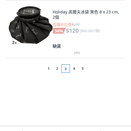
Holiday 高爾夫冰袋 黑色 8 x 23 cm,
2個
首購折扣價
$277
$120
56
%
(
$60.00/1個
)
缺貨
(
46
)
1
2
4
5
3