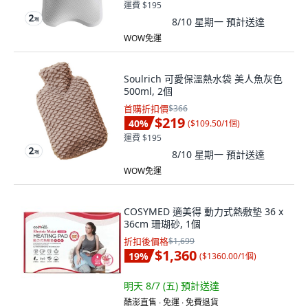
運費 $195
8/10 星期一
預計送達
WOW免運
Soulrich 可愛保溫熱水袋 美人魚灰色
500ml, 2個
首購折扣價
$366
$219
40
%
(
$109.50/1個
)
運費 $195
8/10 星期一
預計送達
WOW免運
COSYMED 適美得 動力式熱敷墊 36 x
36cm 珊瑚砂, 1個
折扣後價格
$1,699
$1,360
19
%
(
$1360.00/1個
)
明天 8/7 (五)
預計送達
酷澎直售 ∙ 免運 ∙ 免費退貨