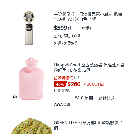
半導體制冷手持便攜充電小風扇 數顯
199檔, Y31米白色, 1個
$599
(
$599.00/1個
)
8/18
預計送達
免運 ∙ 免費退貨
Happy&Good 堅固熱敷袋 保溫熱水袋
粉紅色 1L 花朵, 2個
首購折扣價
$434
$260
40
%
(
$130.00/1個
)
運費 $195
8/10 星期一
預計送達
WOW免運
GREEN LIFE 香草肩部用C型熱敷袋, 1
個