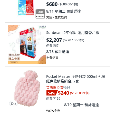
$680
(
$680.00/1個
)
8/11 星期二
預計送達
免運 ∙ 免費退貨
Sunbeam 2年保固 適用露營, 1個
$2,207
(
$2207.00/1個
)
運費 $67
8/18
預計送達
免費退貨
Pocket Master 冷熱敷袋 500ml + 粉
紅色收納袋組合, 2套
首購折扣價
$524
$240
54
%
(
$120.00/1個
)
運費 $195
8/10 星期一
預計送達
WOW免運