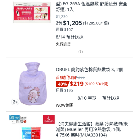
型) EG-265A 恆溫熱敷 舒緩疲勞 安全
舒適, 1入
$1,230
$1,205
2
%
(
$1205.00/1個
)
運費 $107
8/14
預計送達
免費退貨
(
1
)
OBUEL 簡約紫色棉質熱敷袋 S, 2個
首購折扣價
$366
$219
40
%
(
$109.50/1個
)
運費 $195
8/10 星期一
預計送達
WOW免運
【海夫健康生活館】慕樂 冷熱敷包(未
滅菌) Mueller 再用冷熱敷袋, 1個,
4.75X6 英吋(MUA030104)