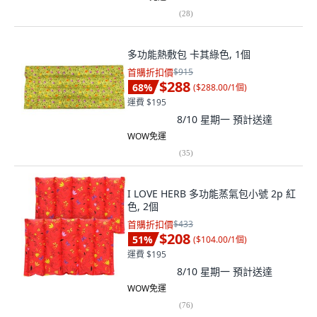
(
28
)
多功能熱敷包 卡其綠色, 1個
首購折扣價
$915
$288
68
%
(
$288.00/1個
)
運費 $195
8/10 星期一
預計送達
WOW免運
(
35
)
I LOVE HERB 多功能蒸氣包小號 2p 紅
色, 2個
首購折扣價
$433
$208
51
%
(
$104.00/1個
)
運費 $195
8/10 星期一
預計送達
WOW免運
(
76
)