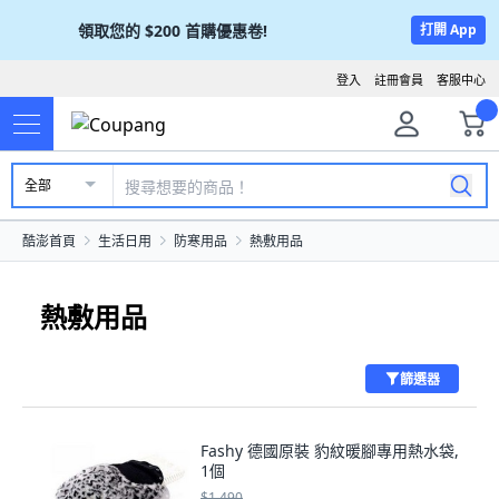
領取您的
$200
首購優惠卷!
打開 App
登入
註冊會員
客服中心
全部
酷澎首頁
生活日用
防寒用品
熱敷用品
熱敷用品
篩選器
Fashy 德國原裝 豹紋暖腳專用熱水袋,
1個
$1,490