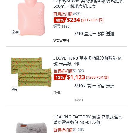
Happy&Good 柔軟保暖熱水袋 粉紅色
500ml + 絨毛套組, 2套
首購折扣價
$391
$234
40
%
(
$117.00/1個
)
運費 $195
8/10 星期一
預計送達
WOW免運
I LOVE HERB 草本多功能冷熱敷墊 M
號 卡其綠, 4個
首購折扣價
$1,323
$1,123
15
%
(
$280.75/1個
)
8/10 星期一
預計送達
免運
(
356
)
HEALING FACTORY 漢陽 充電式溫水
暖腰電熱敷包 NC-01, 2個
首購折扣價
$1,263