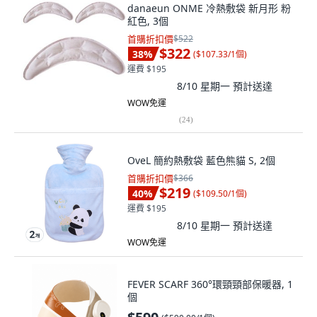
danaeun ONME 冷熱敷袋 新月形 粉
紅色, 3個
首購折扣價
$522
$322
38
%
(
$107.33/1個
)
運費 $195
8/10 星期一
預計送達
WOW免運
(
24
)
OveL 簡約熱敷袋 藍色熊貓 S, 2個
首購折扣價
$366
$219
40
%
(
$109.50/1個
)
運費 $195
8/10 星期一
預計送達
WOW免運
FEVER SCARF 360°環頸頸部保暖器, 1
個