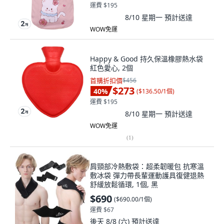
運費 $195
8/10 星期一
預計送達
WOW免運
Happy & Good 持久保溫橡膠熱水袋
紅色愛心, 2個
首購折扣價
$456
$273
40
%
(
$136.50/1個
)
運費 $195
8/10 星期一
預計送達
WOW免運
(
1
)
肩頸部冷熱敷袋：超柔韌暖包 抗寒溫
敷冰袋 彈力帶長輩運動護具復健退熱
舒緩放鬆循環, 1個, 黑
$690
(
$690.00/1個
)
運費 $67
後天 8/8 (六)
預計送達