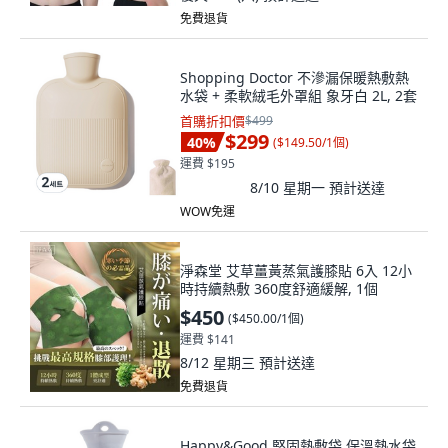
免費退貨
Shopping Doctor 不滲漏保暖熱敷熱
水袋 + 柔軟絨毛外罩組 象牙白 2L, 2套
首購折扣價
$499
$299
40
%
(
$149.50/1個
)
運費 $195
8/10 星期一
預計送達
WOW免運
淨森堂 艾草薑黃蒸氣護膝貼 6入 12小
時持續熱敷 360度舒適緩解, 1個
$450
(
$450.00/1個
)
運費 $141
8/12 星期三
預計送達
免費退貨
Happy&Good 堅固熱敷袋 保溫熱水袋