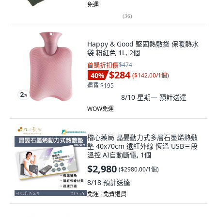
免運
(
36
)
Happy & Good 堅固熱敷袋 保暖熱水
袋 粉紅色 1L, 2個
首購折扣價
$474
$284
40
%
(
$142.00/1個
)
運費 $195
8/10 星期一
預計送達
WOW免運
楷心藥局 晶晏動力式多層石墨烯熱敷
墊 40x70cm 遠紅外線 恆溫 USB三段
溫控 AI自動斷電, 1個
$2,980
(
$2980.00/1個
)
8/18
預計送達
免運 ∙ 免費退貨