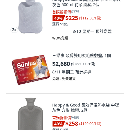
灰色 500ml 花朵圖案, 2個
首購折扣價
$375
$225
40
%
(
$112.50/1個
)
運費 $195
8/10 星期一
預計送達
WOW免運
三樂事 頸肩雙用柔毛熱敷墊, 1個
$2,680
(
$2680.00/1個
)
8/11 星期二
預計送達
免運 ∙ 免費退貨
Happy & Good 長效保溫熱水袋 中號
灰色 方形 橡膠, 2個
首購折扣價
$430
$258
40
%
(
$129.00/1個
)
運費 $195