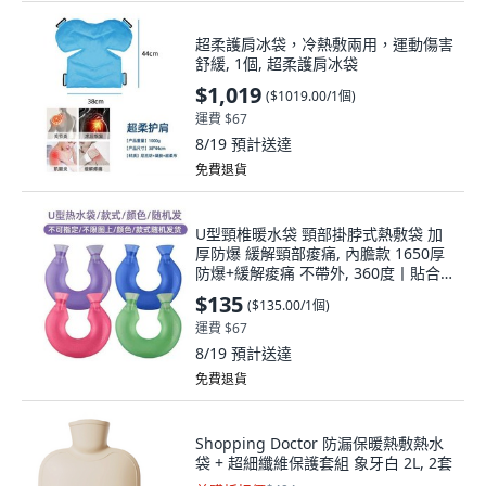
超柔護肩冰袋，冷熱敷兩用，運動傷害
舒緩, 1個, 超柔護肩冰袋
$1,019
(
$1019.00/1個
)
運費 $67
8/19
預計送達
免費退貨
U型頸椎暖水袋 頸部掛脖式熱敷袋 加
厚防爆 緩解頸部痠痛, 內膽款 1650厚
防爆+緩解痠痛 不帶外, 360度丨貼合
頸椎 熱冷適用+雙重鎖溫, 1個
$135
(
$135.00/1個
)
運費 $67
8/19
預計送達
免費退貨
Shopping Doctor 防漏保暖熱敷熱水
袋 + 超細纖維保護套組 象牙白 2L, 2套