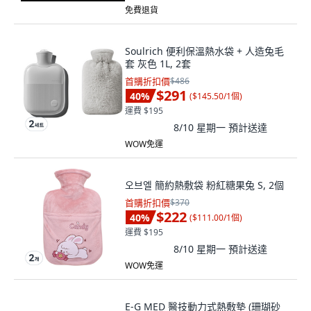
免費退貨
Soulrich 便利保溫熱水袋 + 人造兔毛
套 灰色 1L, 2套
首購折扣價
$486
$291
40
%
(
$145.50/1個
)
運費 $195
8/10 星期一
預計送達
WOW免運
오브엘 簡約熱敷袋 粉紅糖果兔 S, 2個
首購折扣價
$370
$222
40
%
(
$111.00/1個
)
運費 $195
8/10 星期一
預計送達
WOW免運
E-G MED 醫技動力式熱敷墊 (珊瑚砂