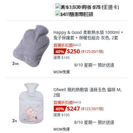
满 $1,500 再省 $75 (王道卡)
$41 酷澎幣回饋
Happy & Good 柔軟熱水袋 1000ml +
兔子保護套 + 保暖包組合 灰色, 2套
首購折扣價
$417
$250
40
%
(
$125.00/1個
)
運費 $195
8/10 星期一
預計送達
WOW免運
Ofwell 簡約熱敷袋 淺綠玉色 貓咪 M,
2個
首購折扣價
$413
$247
40
%
(
$123.50/1個
)
運費 $195
8/10 星期一
預計送達
WOW免運