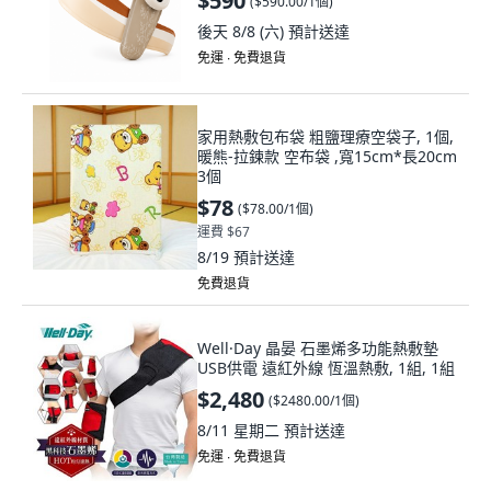
$590
(
$590.00/1個
)
後天 8/8 (六)
預計送達
免運 ∙ 免費退貨
家用熱敷包布袋 粗鹽理療空袋子, 1個,
暖熊-拉鍊款 空布袋 ,寬15cm*長20cm
3個
$78
(
$78.00/1個
)
運費 $67
8/19
預計送達
免費退貨
Well·Day 晶晏 石墨烯多功能熱敷墊
USB供電 遠紅外線 恆溫熱敷, 1組, 1組
$2,480
(
$2480.00/1個
)
8/11 星期二
預計送達
免運 ∙ 免費退貨