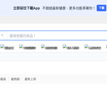
立即前往下載App
不錯過最新優惠、更多功能等著你！
下載
嬰幼兒
保健醫療
美妝保養
個人清潔
玩具休閒
格最高
最熱銷
最新上架