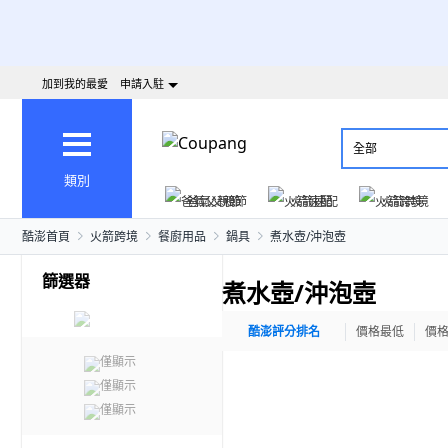
加到我的最愛
申請入駐
全部
類別
爸氣父親節
火箭速配
火箭跨境
酷澎首頁
火箭跨境
餐廚用品
鍋具
煮水壺/沖泡壺
篩選器
煮水壺/沖泡壺
酷澎評分排名
價格最低
價
僅顯示
僅顯示
僅顯示