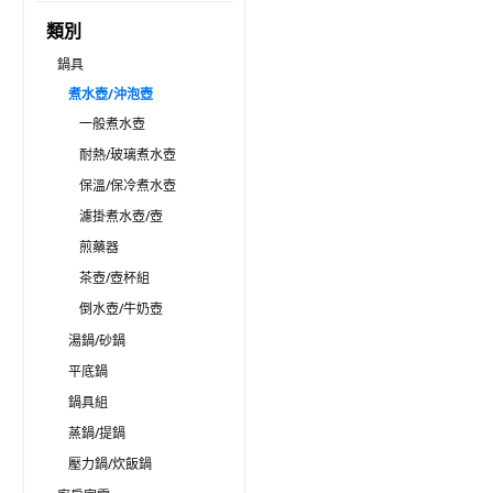
類別
鍋具
煮水壺/沖泡壺
一般煮水壺
耐熱/玻璃煮水壺
保溫/保冷煮水壺
濾掛煮水壺/壺
煎藥器
茶壺/壺杯組
倒水壺/牛奶壺
湯鍋/砂鍋
平底鍋
鍋具組
蒸鍋/提鍋
壓力鍋/炊飯鍋