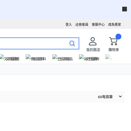
登入
註冊會員
客服中心
成為賣家
我的酷澎
購物車
文具圖書
食品飲料
生活用品
女性服飾
運動戶外
60
每頁筆