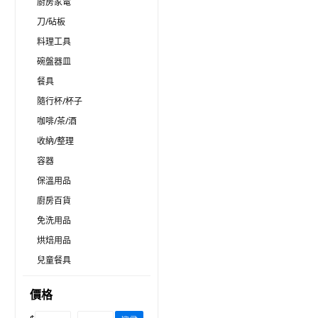
廚房家電
刀/砧板
料理工具
碗盤器皿
餐具
隨行杯/杯子
咖啡/茶/酒
收納/整理
容器
保溫用品
廚房百貨
免洗用品
烘焙用品
兒童餐具
價格