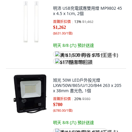
明沛 USB充電感應雙用燈 MP9802 45
x 4.5 x 1cm, 2個
首購折扣價
13
%
$1,462
$1,262
(
$631.00/1個
)
明天 8/8 (六)
預計送達
满 $1,500 再省 $75 (王道卡)
$17 酷澎幣回饋
旭光 50W LED戶外投光燈
LXW/50W/865/U/120/B44 263 x 205
x 38mm 晝光色, 1個
首購折扣價
20
%
$980
$780
(
$780.00/1個
)
明天 8/8 (六)
預計送達