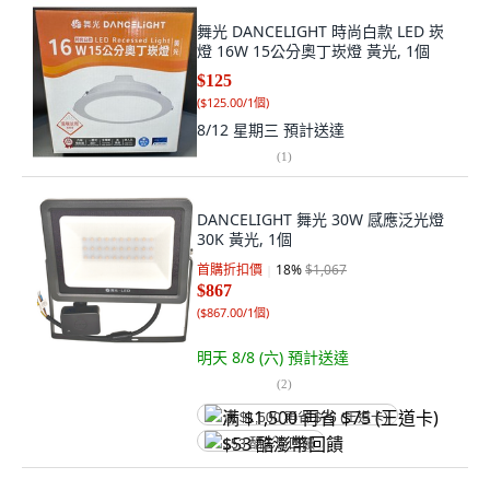
舞光 DANCELIGHT 時尚白款 LED 崁
燈 16W 15公分奧丁崁燈 黃光, 1個
$125
(
$125.00/1個
)
8/12 星期三
預計送達
(
1
)
DANCELIGHT 舞光 30W 感應泛光燈
30K 黃光, 1個
首購折扣價
18
%
$1,067
$867
(
$867.00/1個
)
明天 8/8 (六)
預計送達
(
2
)
满 $1,500 再省 $75 (王道卡)
$53 酷澎幣回饋