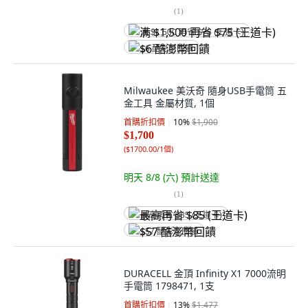
(
1
)
满 $1,500 再省 $75 (王道卡)
$6 酷澎幣回饋
Milwaukee 美沃奇 隨身USB手電筒 五
金工具 金屬材質, 1個
首購折扣價
10
%
$1,900
$1,700
(
$1700.00/1個
)
明天 8/8 (六)
預計送達
(
1
)
最高再省 $85 (王道卡)
$57 酷澎幣回饋
DURACELL 金頂 Infinity X1 7000流明
手電筒 1798471, 1支
首購折扣價
13
%
$1,477