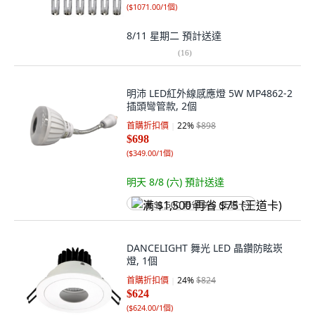
(
$1071.00/1個
)
8/11 星期二
預計送達
(
16
)
明沛 LED紅外線感應燈 5W MP4862-2
插頭彎管款, 2個
首購折扣價
22
%
$898
$698
(
$349.00/1個
)
明天 8/8 (六)
預計送達
满 $1,500 再省 $75 (王道卡)
DANCELIGHT 舞光 LED 晶鑽防眩崁
燈, 1個
首購折扣價
24
%
$824
$624
(
$624.00/1個
)