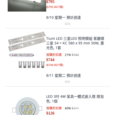
$795
(
$795.00/1個
)
8/10 星期一
預計送達
(
21
)
Tium LED 三星LED 照明模組 客廳燈
三星 S4 + KC 580 x 95 mm 50W, 晝
光色, 1套
首購折扣價
21
%
$944
$744
(
$744.00/1個
)
8/11 星期二
預計送達
(
31
)
LED 3吋 4W 家具一體式嵌入燈 燈泡
色, 1個
首購折扣價
40
%
$211
$126