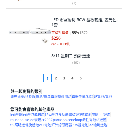
(
1
)
LED 浴室廚房 50W 基板套組, 晝光色,
1套
首購折扣價
55
%
$572
$256
(
$256.00/1個
)
8/11 星期二
預計送達
(
462
)
2
3
4
5
1
與一起瀏覽的類別
擴充插座/延長線
燈泡/燈具
電線整理用品
電器設備/材料
乾電池/電池
您可能會喜歡的其他產品
led燈管
led燈泡飛利浦
13w燈泡
多功能露營燈
3號電池
威剛led燈泡
raucohouse
led崁燈
cr2032
panasoniceneloop
鹼性電池
t8燈管
t5-照明燈
螺旋燈泡
cr2電池
紅外線感應器
37v鋰電池
led蠟燭燈泡