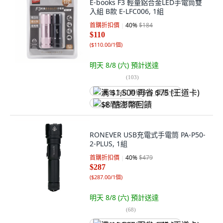
E-books F3 輕量鋁合金LED手電筒雙
入組 B款 E-LFC006, 1組
首購折扣價
40
%
$184
$110
(
$110.00/1個
)
明天 8/8 (六)
預計送達
(
103
)
满 $1,500 再省 $75 (王道卡)
$8 酷澎幣回饋
RONEVER USB充電式手電筒 PA-P50-
2-PLUS, 1組
首購折扣價
40
%
$479
$287
(
$287.00/1個
)
明天 8/8 (六)
預計送達
(
68
)