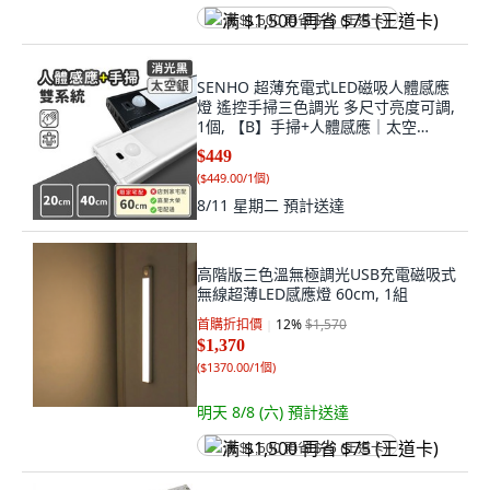
满 $1,500 再省 $75 (王道卡)
SENHO 超薄充電式LED磁吸人體感應
燈 遙控手掃三色調光 多尺寸亮度可調,
1個, 【B】手掃+人體感應｜太空
銀,60cm三色光⚠️限新竹/嘉里❌店到家
$449
(
$449.00/1個
)
8/11 星期二
預計送達
高階版三色溫無極調光USB充電磁吸式
無線超薄LED感應燈 60cm, 1組
首購折扣價
12
%
$1,570
$1,370
(
$1370.00/1個
)
明天 8/8 (六)
預計送達
满 $1,500 再省 $75 (王道卡)