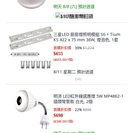
明天 8/8 (六)
預計送達
$10 酷澎幣回饋
三星LED 廚房燈照明模組 S6 + Tium
KS 422 x 75 mm 36W, 燈泡色, 1套
首購折扣價
39
%
$1,074
$655
(
$655.00/1個
)
8/11 星期二
預計送達
(
54
)
明沛 LED紅外線感應燈 5W MP4862-1
插頭彎管款 白光, 2個
首購折扣價
22
%
$898
$698
(
$349.00/1個
)