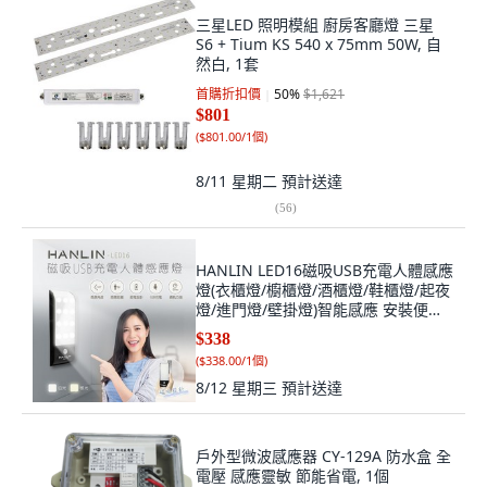
三星LED 照明模組 廚房客廳燈 三星
S6 + Tium KS 540 x 75mm 50W, 自
然白, 1套
首購折扣價
50
%
$1,621
$801
(
$801.00/1個
)
8/11 星期二
預計送達
(
56
)
HANLIN LED16磁吸USB充電人體感應
燈(衣櫃燈/櫥櫃燈/酒櫃燈/鞋櫃燈/起夜
燈/進門燈/壁掛燈)智能感應 安裝便捷
USB充電, 1個, 白光
$338
(
$338.00/1個
)
8/12 星期三
預計送達
戶外型微波感應器 CY-129A 防水盒 全
電壓 感應靈敏 節能省電, 1個