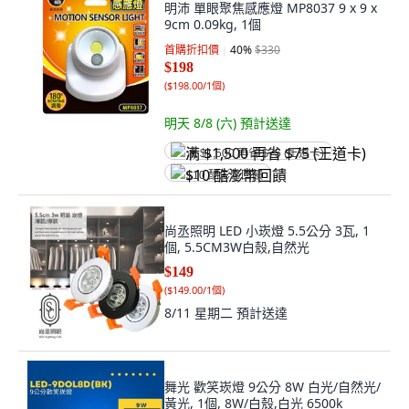
明沛 單眼聚焦感應燈 MP8037 9 x 9 x
9cm 0.09kg, 1個
首購折扣價
40
%
$330
$198
(
$198.00/1個
)
明天 8/8 (六)
預計送達
满 $1,500 再省 $75 (王道卡)
$10 酷澎幣回饋
尚丞照明 LED 小崁燈 5.5公分 3瓦, 1
個, 5.5CM3W白殼,自然光
$149
(
$149.00/1個
)
8/11 星期二
預計送達
舞光 歡笑崁燈 9公分 8W 白光/自然光/
黃光, 1個, 8W/白殼,白光 6500k