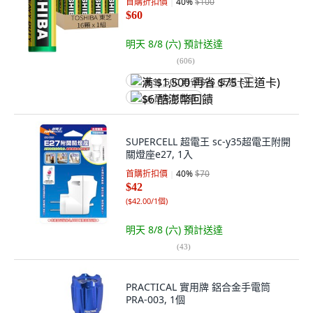
首購折扣價
40
%
$100
$60
明天 8/8 (六)
預計送達
(
606
)
满 $1,500 再省 $75 (王道卡)
$6 酷澎幣回饋
SUPERCELL 超電王 sc-y35超電王附開
關燈座e27, 1入
首購折扣價
40
%
$70
$42
(
$42.00/1個
)
明天 8/8 (六)
預計送達
(
43
)
PRACTICAL 實用牌 鋁合金手電筒
PRA-003, 1個