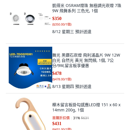
凱得米 OSRAM燈珠 無極調光崁燈 7珠
9W 飛舞系列 三色光, 1個
$350
(
$350.00/1個
)
8/12 星期三
預計送達
舞光 黑鑽石崁燈 飛利浦晶片 9W 12W
白光 自然光 黃光 無閃頻, 1個, 7公
分/9W,留言板享優惠
$478
(
$478.00/1個
)
8/13 星期四
預計送達
櫸木留言板掛勾感應LED燈 151 x 60 x
14mm 200g, 1個
首購折扣價
31
%
$631
$431
(
$431.00/1個
)