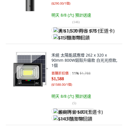
(
$290.00/1個
)
明天 8/8 (六)
預計送達
(
146
)
满 $1,500 再省 $75 (王道卡)
$15 酷澎幣回饋
禾統 太陽能感應燈 262 x 320 x
90mm 800W鋁殼升級款 白光光控款,
1個
首購折扣價
11
%
$1,788
$1,588
(
$1588.00/1個
)
明天 8/8 (六)
預計送達
(
5
)
最高再省 $80 (王道卡)
$143 酷澎幣回饋