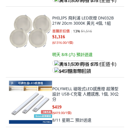
满 $1,500 再省 $75 (王道卡)
PHILIPS 飛利浦 LED崁燈 DN032B
21W 20cm 3000K 黃光 4個, 1組
首購折扣價
13
%
$1,516
$1,316
(
$1316.00/1個
)
明天 8/8 (六)
預計送達
满 $1,500 再省 $75 (王道卡)
$45 酷澎幣回饋
POLYWELL 磁吸式LED感應燈 超薄型
設計 USB-C充電 人體感應, 1個, 30公
分
$419
(
$419.00/1個
)
8/11 星期二
預計送達