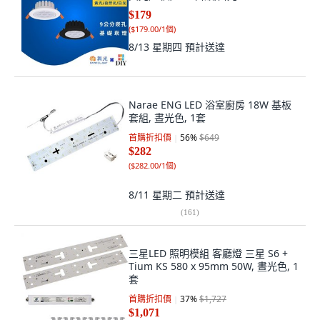
$179
(
$179.00/1個
)
8/13 星期四
預計送達
Narae ENG LED 浴室廚房 18W 基板
套組, 晝光色, 1套
首購折扣價
56
%
$649
$282
(
$282.00/1個
)
8/11 星期二
預計送達
(
161
)
三星LED 照明模組 客廳燈 三星 S6 +
Tium KS 580 x 95mm 50W, 晝光色, 1
套
首購折扣價
37
%
$1,727
$1,071