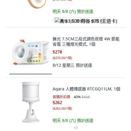
明天 8/8 (六)
預計送達
满 $1,500 再省 $75 (王道卡)
舞光 7.5CM三段式調色崁燈 4W 節能
省電 三種燈光模式, 1個
$270
(
$270.00/1個
)
8/12 星期三
預計送達
Aqara 人體傳感器 RTCGQ11LM, 1個
首購折扣價
40
%
$438
$262
(
$262.00/1個
)
明天 8/8 (六)
預計送達
(
5
)