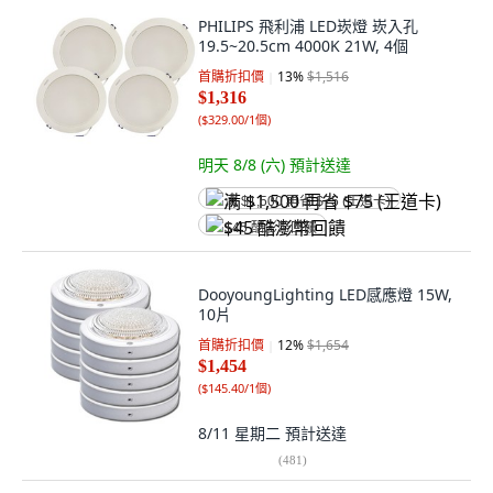
PHILIPS 飛利浦 LED崁燈 崁入孔
19.5~20.5cm 4000K 21W, 4個
首購折扣價
13
%
$1,516
$1,316
(
$329.00/1個
)
明天 8/8 (六)
預計送達
满 $1,500 再省 $75 (王道卡)
$45 酷澎幣回饋
DooyoungLighting LED感應燈 15W,
10片
首購折扣價
12
%
$1,654
$1,454
(
$145.40/1個
)
8/11 星期二
預計送達
(
481
)