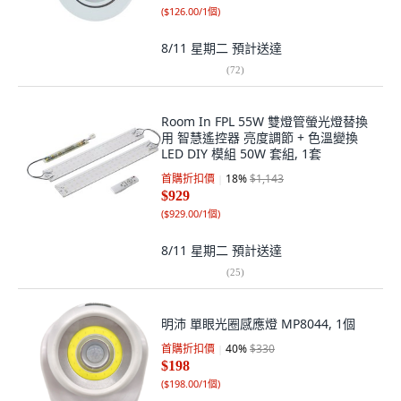
(
$126.00/1個
)
8/11 星期二
預計送達
(
72
)
Room In FPL 55W 雙燈管螢光燈替換
用 智慧遙控器 亮度調節 + 色溫變換
LED DIY 模組 50W 套組, 1套
首購折扣價
18
%
$1,143
$929
(
$929.00/1個
)
8/11 星期二
預計送達
(
25
)
明沛 單眼光圈感應燈 MP8044, 1個
首購折扣價
40
%
$330
$198
(
$198.00/1個
)