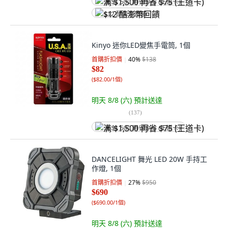
满 $1,500 再省 $75 (王道卡)
$12 酷澎幣回饋
Kinyo 迷你LED變焦手電筒, 1個
首購折扣價
40
%
$138
$82
(
$82.00/1個
)
明天 8/8 (六)
預計送達
(
137
)
满 $1,500 再省 $75 (王道卡)
DANCELIGHT 舞光 LED 20W 手持工
作燈, 1個
首購折扣價
27
%
$950
$690
(
$690.00/1個
)
明天 8/8 (六)
預計送達