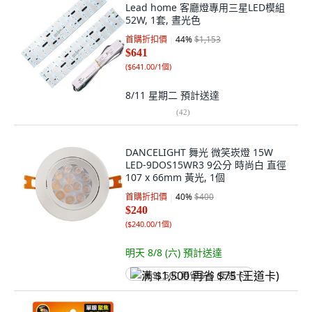
Lead home 客廳燈專用三星LED模組
52W, 1套, 晝光色
首購折扣價
44
%
$1,153
$641
(
$641.00/1個
)
8/11 星期二
預計送達
(
42
)
DANCELIGHT 舞光 微笑崁燈 15W
LED-9DOS15WR3 9公分 時尚白 直徑
107 x 66mm 黃光, 1個
首購折扣價
40
%
$400
$240
(
$240.00/1個
)
明天 8/8 (六)
預計送達
满 $1,500 再省 $75 (王道卡)