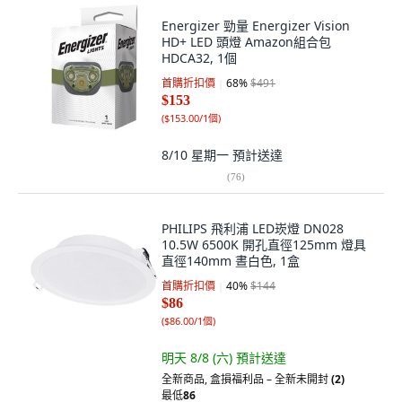
Energizer 勁量 Energizer Vision
HD+ LED 頭燈 Amazon組合包
HDCA32, 1個
首購折扣價
68
%
$491
$153
(
$153.00/1個
)
8/10 星期一
預計送達
(
76
)
PHILIPS 飛利浦 LED崁燈 DN028
10.5W 6500K 開孔直徑125mm 燈具
直徑140mm 晝白色, 1盒
首購折扣價
40
%
$144
$86
(
$86.00/1個
)
明天 8/8 (六)
預計送達
全新商品
,
盒損福利品 – 全新未開封
(2)
最低
86