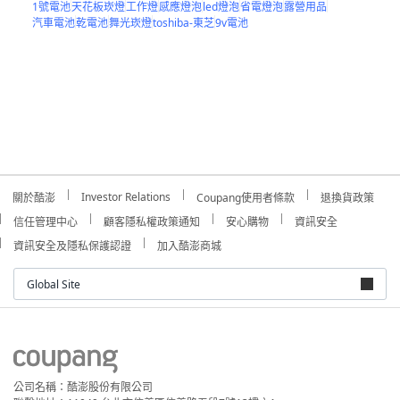
1號電池
天花板崁燈
工作燈
感應燈泡
led燈泡
省電燈泡
露營用品
汽車電池
乾電池
舞光崁燈
toshiba-東芝
9v電池
Investor Relations
關於酷澎
Coupang使用者條款
退換貨政策
信任管理中心
顧客隱私權政策通知
安心購物
資訊安全
資訊安全及隱私保護認證
加入酷澎商城
Global Site
公司名稱：酷澎股份有限公司