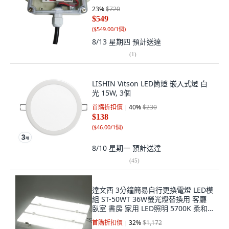
23
%
$720
$549
(
$549.00/1個
)
8/13 星期四
預計送達
(
1
)
LISHIN Vitson LED筒燈 嵌入式燈 白
光 15W, 3個
首購折扣價
40
%
$230
$138
(
$46.00/1個
)
8/10 星期一
預計送達
(
45
)
達文西 3分鐘簡易自行更換電燈 LED模
組 ST-50WT 36W螢光燈替換用 客廳
臥室 書房 家用 LED照明 5700K 柔和
白光 3入, 晝光色, 1個
首購折扣價
32
%
$1,172